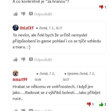
A co konkrétně je "za hranou"?
1
Odpovědět
UnLuCkY
čtvrtek, 7. 5., 16:11
To nevím, ale řekl bych že určitě nemyslel
přizpůsobení in-game pohlaví i co se týče vzhledu
a tvaru. :)
Odpovědět
čtvrtek, 7. 5.,
Upraveno
čtvrtek, 7. 5.,
mmart99
16:46
16:57
Hrabat se někomu ve vnitřnostech. I když jen
jako....Radovat se z výkřiků bolesti...Jako přibíjet
ruce..
1
2