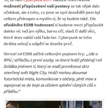
Živě
možností přizpůsobení naší postavy
se tak nějak dalo
očekávat, ale z toho, co jsme se nyní dozvěděli jsem byl
celkem překvapen a myslím si, že vy budete také. Dle
oficiálního
ESRB hodnocení
si budeme moct přizpůsobit
daleko víc než jen výšku, barvu očí, vlasů či další věci,
které dnes nabízí celá řada her. Cyberpunk se toho
zkrátka nebojí a vzápětí se dozvíte proč.
Shrnutí od ESRB začíná celkovým popisem hry:
„Jde o
RPG / střílečku z první osoby, ve které hráči přebírají roli
žoldáka jménem V, který se snaží proniknout skrz
otevřený svět Night City. Hráči mohou zkoumat
futuristická místa, komunikovat s občany, plnit mise a
zapojovat se do boje za účelem splnění různých cílů v
příběhu.“