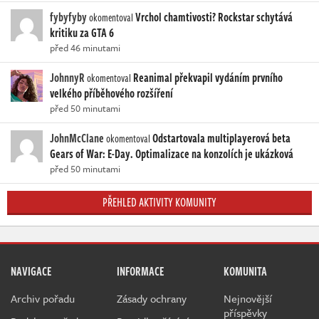
fybyfyby
Vrchol chamtivosti? Rockstar schytává
okomentoval
kritiku za GTA 6
před 46 minutami
JohnnyR
Reanimal překvapil vydáním prvního
okomentoval
velkého příběhového rozšíření
před 50 minutami
JohnMcClane
Odstartovala multiplayerová beta
okomentoval
Gears of War: E-Day. Optimalizace na konzolích je ukázková
před 50 minutami
PŘEHLED AKTIVITY KOMUNITY
NAVIGACE
INFORMACE
KOMUNITA
Archiv pořadu
Zásady ochrany
Nejnovější
příspěvky