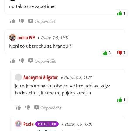
no tak to se zapotíme
1
Odpovědět
mmart99
čtvrtek, 7. 5., 11:02
Není to už trochu za hranou ?
3
7
Odpovědět
Anonymní Aligátor
čtvrtek, 7. 5., 11:22
je to jenom na to tobe co ve hre udelas, kdyz
budes chtit jit stealth, pujdes stealth
1
Odpovědět
Pacik
ROCKETCLUB
čtvrtek, 7. 5., 15:01