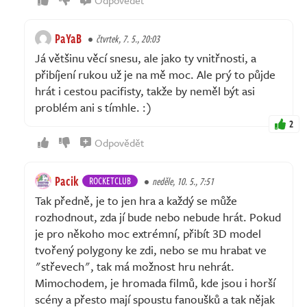
Odpovědět
PaYaB
čtvrtek, 7. 5., 20:03
Já většinu věcí snesu, ale jako ty vnitřnosti, a
přibíjení rukou už je na mě moc. Ale prý to půjde
hrát i cestou pacifisty, takže by neměl být asi
problém ani s tímhle. :)
2
Odpovědět
Pacik
ROCKETCLUB
neděle, 10. 5., 7:51
Tak předně, je to jen hra a každý se může
rozhodnout, zda jí bude nebo nebude hrát. Pokud
je pro někoho moc extrémní, přibít 3D model
tvořený polygony ke zdi, nebo se mu hrabat ve
"střevech", tak má možnost hru nehrát.
Mimochodem, je hromada filmů, kde jsou i horší
scény a přesto mají spoustu fanoušků a tak nějak