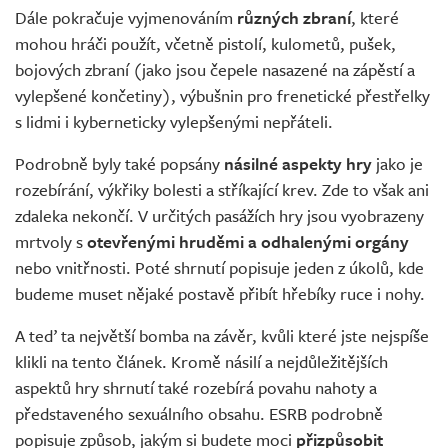
Dále pokračuje vyjmenováním
různých zbraní
, které
mohou hráči použít, včetně pistolí, kulometů, pušek,
bojových zbraní (jako jsou čepele nasazené na zápěstí a
vylepšené končetiny), výbušnin pro frenetické přestřelky
s lidmi i kyberneticky vylepšenými nepřáteli.
Podrobně byly také popsány
násilné aspekty hry
jako je
rozebírání, výkřiky bolesti a stříkající krev. Zde to však ani
zdaleka nekončí. V určitých pasážích hry jsou vyobrazeny
mrtvoly s
otevřenými hruděmi a odhalenými orgány
nebo vnitřnosti. Poté shrnutí popisuje jeden z úkolů, kde
budeme muset nějaké postavě přibít hřebíky ruce i nohy.
A teď ta největší bomba na závěr, kvůli které jste nejspíše
klikli na tento článek. Kromě násilí a nejdůležitějších
aspektů hry shrnutí také rozebírá povahu nahoty a
představeného sexuálního obsahu. ESRB podrobně
popisuje způsob, jakým si budete moci
přizpůsobit