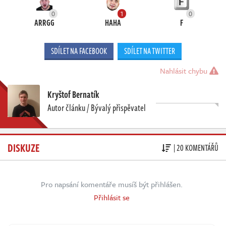
0
1
0
ARRGG
HAHA
F
SDÍLET NA FACEBOOK
SDÍLET NA TWITTER
Nahlásit chybu
Kryštof Bernatík
Autor článku / Bývalý přispěvatel
DISKUZE
| 20 KOMENTÁŘŮ
Pro napsání komentáře musíš být přihlášen.
Přihlásit se