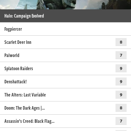
Halo: Campaign Evolved
Fogpiercer
Scarlet Deer Inn
8
Palworld
7
Splatoon Raiders
9
Denshattack!
9
The Alters: Last Variable
9
Doom: The Dark Ages |…
8
Assassin’s Creed: Black Flag…
7