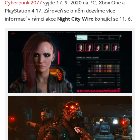
Cyberpunk 2077
vyjde 17. 9. 2020 na PC, Xbox One a
PlayStation 4 17. Zároveň se o něm dozvíme více
informací v rámci akce
Night City Wire
konající se 11. 6.