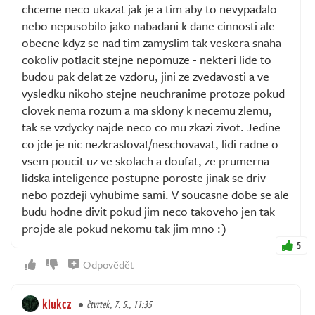
chceme neco ukazat jak je a tim aby to nevypadalo
nebo nepusobilo jako nabadani k dane cinnosti ale
obecne kdyz se nad tim zamyslim tak veskera snaha
cokoliv potlacit stejne nepomuze - nekteri lide to
budou pak delat ze vzdoru, jini ze zvedavosti a ve
vysledku nikoho stejne neuchranime protoze pokud
clovek nema rozum a ma sklony k necemu zlemu,
tak se vzdycky najde neco co mu zkazi zivot. Jedine
co jde je nic nezkraslovat/neschovavat, lidi radne o
vsem poucit uz ve skolach a doufat, ze prumerna
lidska inteligence postupne poroste jinak se driv
nebo pozdeji vyhubime sami. V soucasne dobe se ale
budu hodne divit pokud jim neco takoveho jen tak
projde ale pokud nekomu tak jim mno :)
5
Odpovědět
klukcz
čtvrtek, 7. 5., 11:35