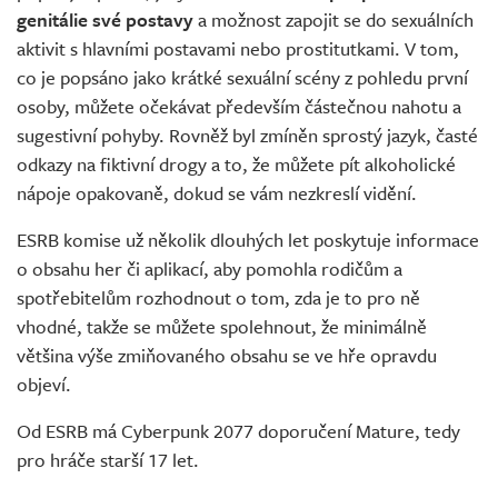
genitálie své postavy
a možnost zapojit se do sexuálních
aktivit s hlavními postavami nebo prostitutkami. V tom,
co je popsáno jako krátké sexuální scény z pohledu první
osoby, můžete očekávat především částečnou nahotu a
sugestivní pohyby. Rovněž byl zmíněn sprostý jazyk, časté
odkazy na fiktivní drogy a to, že můžete pít alkoholické
nápoje opakovaně, dokud se vám nezkreslí vidění.
ESRB komise už několik dlouhých let poskytuje informace
o obsahu her či aplikací, aby pomohla rodičům a
spotřebitelům rozhodnout o tom, zda je to pro ně
vhodné, takže se můžete spolehnout, že minimálně
většina výše zmiňovaného obsahu se ve hře opravdu
objeví.
Od ESRB má Cyberpunk 2077 doporučení Mature, tedy
pro hráče starší 17 let.