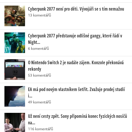
Cyberpunk 2077 není pro děti. Vývojáři se s tím nemažou
13 komentářů
Cyberpunk 2077 představuje odlišné gangy, které řádí v
Night…
6 komentářů
O Nintendo Switch 2 je nadále zájem. Konzole překonává
rekordy
53 komentářů
EA má pod novým vlastníkem šetřit. Zvažuje prodej studií
i…
49 komentářů
Už není cesty zpět. Sony připomíná konec fyzických nosičů
na…
116 komentářů