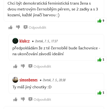
Chci být demokratická feministická trans žena s
dvou metrovým černobílým pérem, se 2 zadky a s 3
kozami, každé jinačí barvou :)
9
Odpovědět
klukcz
čtvrtek, 7. 5., 17:37
předpokládám že z té černobílé bude šachovnice -
na ukončování závodů ideální
5
Odpovědět
simonbenes
čtvrtek, 7. 5., 20:38
Ty máš jiný choutky :D
5
Odpovědět