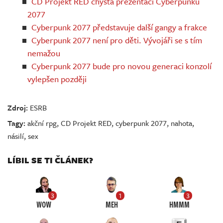
CD Projekt RED chystá prezentaci Cyberpunku
2077
Cyberpunk 2077 představuje další gangy a frakce
Cyberpunk 2077 není pro děti. Vývojáři se s tím
nemažou
Cyberpunk 2077 bude pro novou generaci konzolí
vylepšen později
Zdroj:
ESRB
Tagy:
akční rpg
,
CD Projekt RED
,
cyberpunk 2077
,
nahota
,
násilí
,
sex
LÍBIL SE TI ČLÁNEK?
3
1
3
WOW
MEH
HMMM