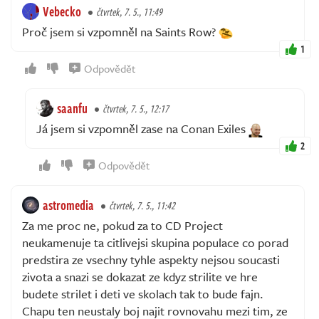
Vebecko
čtvrtek, 7. 5., 11:49
Proč jsem si vzpomněl na Saints Row?
1
Odpovědět
saanfu
čtvrtek, 7. 5., 12:17
Já jsem si vzpomněl zase na Conan Exiles
2
Odpovědět
astromedia
čtvrtek, 7. 5., 11:42
Za me proc ne, pokud za to CD Project
neukamenuje ta citlivejsi skupina populace co porad
predstira ze vsechny tyhle aspekty nejsou soucasti
zivota a snazi se dokazat ze kdyz strilite ve hre
budete strilet i deti ve skolach tak to bude fajn.
Chapu ten neustaly boj najit rovnovahu mezi tim, ze