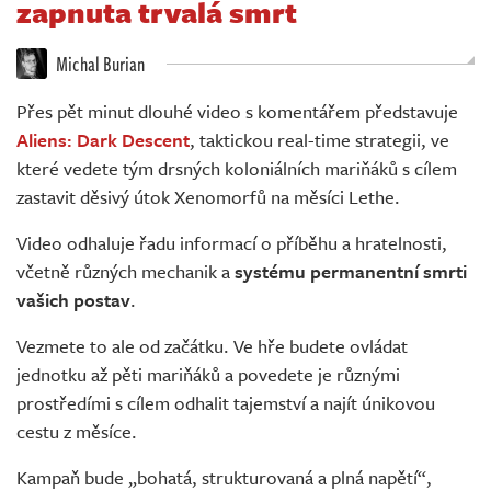
zapnuta trvalá smrt
Živě
Michal Burian
Přes pět minut dlouhé video s komentářem představuje
Aliens: Dark Descent
, taktickou real-time strategii, ve
které vedete tým drsných koloniálních mariňáků s cílem
zastavit děsivý útok Xenomorfů na měsíci Lethe.
Video odhaluje řadu informací o příběhu a hratelnosti,
včetně různých mechanik a
systému permanentní smrti
vašich postav
.
Vezmete to ale od začátku. Ve hře budete ovládat
jednotku až pěti mariňáků a povedete je různými
prostředími s cílem odhalit tajemství a najít únikovou
cestu z měsíce.
Kampaň bude „bohatá, strukturovaná a plná napětí“,