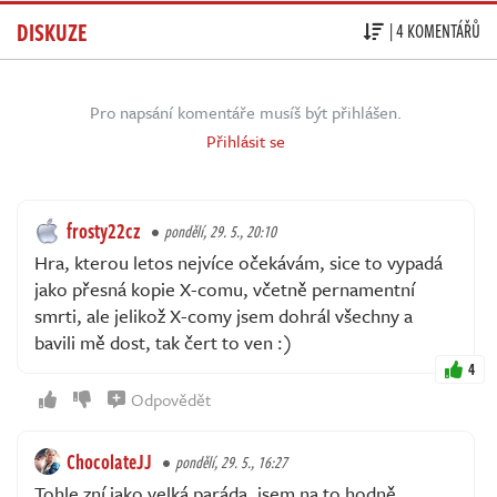
DISKUZE
| 4 KOMENTÁŘŮ
Pro napsání komentáře musíš být přihlášen.
Přihlásit se
frosty22cz
pondělí, 29. 5., 20:10
Hra, kterou letos nejvíce očekávám, sice to vypadá
jako přesná kopie X-comu, včetně pernamentní
smrti, ale jelikož X-comy jsem dohrál všechny a
bavili mě dost, tak čert to ven :)
4
Odpovědět
ChocolateJJ
pondělí, 29. 5., 16:27
Tohle zní jako velká paráda, jsem na to hodně