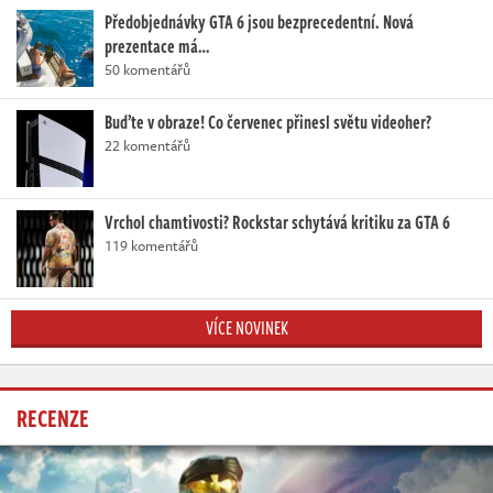
Předobjednávky GTA 6 jsou bezprecedentní. Nová
prezentace má…
50 komentářů
Buďte v obraze! Co červenec přinesl světu videoher?
22 komentářů
Vrchol chamtivosti? Rockstar schytává kritiku za GTA 6
119 komentářů
VÍCE NOVINEK
RECENZE