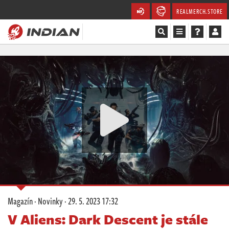
REALMERCH.STORE
Magazín
Recenze
Videa
Soutěže
Databáze
Komunita
Magazín
·
Novinky
·
29. 5. 2023 17:32
Redakce
V Aliens: Dark Descent je stále