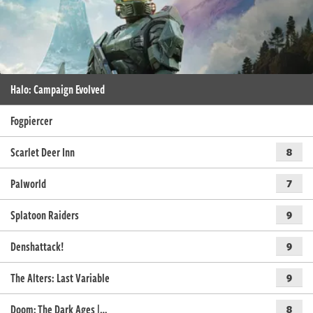
Halo: Campaign Evolved
Fogpiercer
Scarlet Deer Inn
8
Palworld
7
Splatoon Raiders
9
Denshattack!
9
The Alters: Last Variable
9
Doom: The Dark Ages |…
8