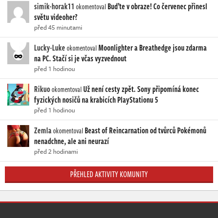
simik-horak11
Buďte v obraze! Co červenec přinesl
okomentoval
světu videoher?
před 45 minutami
Lucky-Luke
Moonlighter a Breathedge jsou zdarma
okomentoval
na PC. Stačí si je včas vyzvednout
před 1 hodinou
Rikuo
Už není cesty zpět. Sony připomíná konec
okomentoval
fyzických nosičů na krabicích PlayStationu 5
před 1 hodinou
Zemla
Beast of Reincarnation od tvůrců Pokémonů
okomentoval
nenadchne, ale ani neurazí
před 2 hodinami
PŘEHLED AKTIVITY KOMUNITY