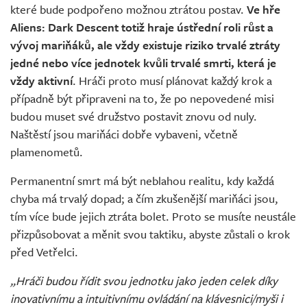
které bude podpořeno možnou ztrátou postav.
Ve hře
Aliens: Dark Descent totiž hraje ústřední roli růst a
vývoj mariňáků, ale vždy existuje riziko trvalé ztráty
jedné nebo více jednotek kvůli trvalé smrti, která je
vždy aktivní
. Hráči proto musí plánovat každý krok a
případně být připraveni na to, že po nepovedené misi
budou muset své družstvo postavit znovu od nuly.
Naštěstí jsou mariňáci dobře vybaveni, včetně
plamenometů.
Permanentní smrt má být neblahou realitu, kdy každá
chyba má trvalý dopad; a čím zkušenější mariňáci jsou,
tím více bude jejich ztráta bolet. Proto se musíte neustále
přizpůsobovat a měnit svou taktiku, abyste zůstali o krok
před Vetřelci.
„Hráči budou řídit svou jednotku jako jeden celek díky
inovativnímu a intuitivnímu ovládání na klávesnici/myši i