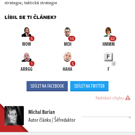
strategie
,
taktická strategie
LÍBIL SE TI ČLÁNEK?
5
10
82
WOW
MEH
HMMM
1
5
0
ARRGG
HAHA
F
SDÍLET NA FACEBOOK
SDÍLET NA TWITTER
Nahlásit chybu
Michal Burian
Autor článku / Šéfredaktor