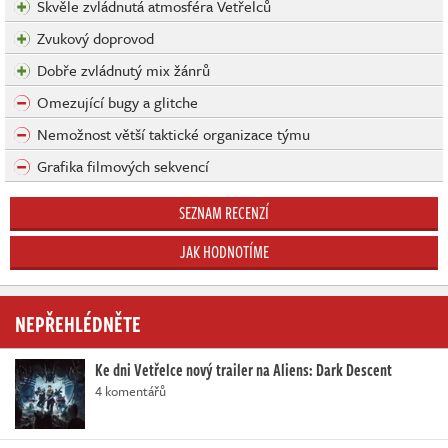
Skvěle zvládnutá atmosféra Vetřelců
Zvukový doprovod
Dobře zvládnutý mix žánrů
Omezující bugy a glitche
Nemožnost větší taktické organizace týmu
Grafika filmových sekvencí
SEZNAM RECENZÍ
JAK HODNOTÍME
NEPŘEHLÉDNĚTE
Ke dni Vetřelce nový trailer na Aliens: Dark Descent
4 komentářů