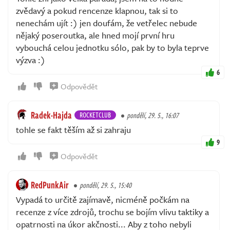
zvědavý a pokud rencenze klapnou, tak si to
nenechám ujít :) jen doufám, že vetřelec nebude
nějaký poseroutka, ale hned mojí první hru
vybouchá celou jednotku sólo, pak by to byla teprve
výzva :)
6
Odpovědět
Radek-Hajda
ROCKETCLUB
pondělí, 29. 5., 16:07
tohle se fakt těším až si zahraju
9
Odpovědět
RedPunkAir
pondělí, 29. 5., 15:40
Vypadá to určitě zajímavě, nicméně počkám na
recenze z více zdrojů, trochu se bojím vlivu taktiky a
opatrnosti na úkor akčnosti... Aby z toho nebyli