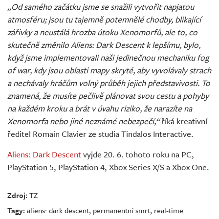
„Od samého začátku jsme se snažili vytvořit napjatou
atmosféru; jsou tu tajemně potemnělé chodby, blikající
zářivky a neustálá hrozba útoku Xenomorfů, ale to, co
skutečně změnilo Aliens: Dark Descent k lepšímu, bylo,
když jsme implementovali naši jedinečnou mechaniku fog
of war, kdy jsou oblasti mapy skryté, aby vyvolávaly strach
a nechávaly hráčům volný průběh jejich představivosti. To
znamená, že musíte pečlivě plánovat svou cestu a pohyby
na každém kroku a brát v úvahu riziko, že narazíte na
Xenomorfa nebo jiné neznámé nebezpečí,“
říká kreativní
ředitel Romain Clavier ze studia Tindalos Interactive.
Aliens: Dark Descent
vyjde 20. 6. tohoto roku na PC,
PlayStation 5, PlayStation 4, Xbox Series X/S a Xbox One.
Zdroj:
TZ
Tagy:
aliens: dark descent
,
permanentní smrt
,
real-time