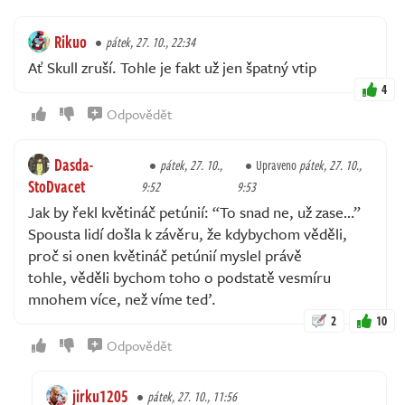
Rikuo
pátek, 27. 10., 22:34
Ať Skull zruší. Tohle je fakt už jen špatný vtip
4
Odpovědět
Dasda-
pátek, 27. 10.,
Upraveno
pátek, 27. 10.,
StoDvacet
9:52
9:53
Jak by řekl květináč petúnií: “To snad ne, už zase…”
Spousta lidí došla k závěru, že kdybychom věděli,
proč si onen květináč petúnií myslel právě
tohle, věděli bychom toho o podstatě vesmíru
mnohem více, než víme teď.
2
10
Odpovědět
jirku1205
pátek, 27. 10., 11:56