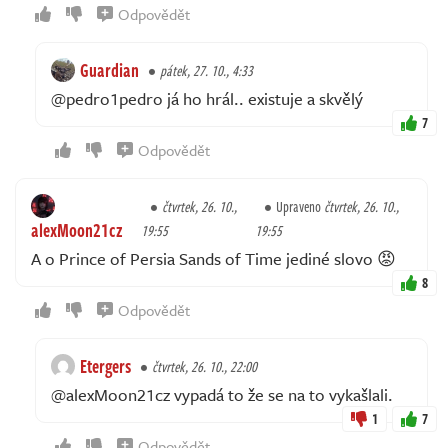
Odpovědět
Guardian
pátek, 27. 10., 4:33
@pedro1pedro já ho hrál.. existuje a skvělý
7
Odpovědět
čtvrtek, 26. 10.,
Upraveno
čtvrtek, 26. 10.,
alexMoon21cz
19:55
19:55
A o Prince of Persia Sands of Time jediné slovo 😡
8
Odpovědět
Etergers
čtvrtek, 26. 10., 22:00
@alexMoon21cz vypadá to že se na to vykašlali.
1
7
Odpovědět