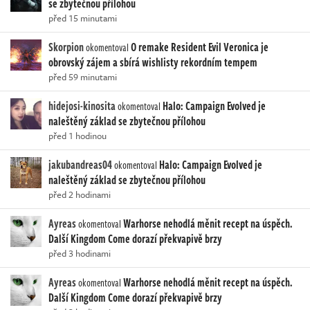
se zbytečnou přílohou
před 15 minutami
Skorpion
O remake Resident Evil Veronica je
okomentoval
obrovský zájem a sbírá wishlisty rekordním tempem
před 59 minutami
hidejosi-kinosita
Halo: Campaign Evolved je
okomentoval
naleštěný základ se zbytečnou přílohou
před 1 hodinou
jakubandreas04
Halo: Campaign Evolved je
okomentoval
naleštěný základ se zbytečnou přílohou
před 2 hodinami
Ayreas
Warhorse nehodlá měnit recept na úspěch.
okomentoval
Další Kingdom Come dorazí překvapivě brzy
před 3 hodinami
Ayreas
Warhorse nehodlá měnit recept na úspěch.
okomentoval
Další Kingdom Come dorazí překvapivě brzy