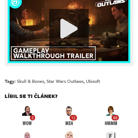
Tagy:
Skull & Bones
,
Star Wars Outlaws
,
Ubisoft
LÍBIL SE TI ČLÁNEK?
3
12
88
WOW
MEH
HMMM