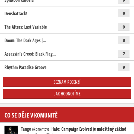
Denshattack!
9
The Alters: Last Variable
9
Doom: The Dark Ages |…
8
Assassin’s Creed: Black Flag…
7
Rhythm Paradise Groove
9
SEZNAM RECENZÍ
JAK HODNOTÍME
CO SE DĚJE V KOMUNITĚ
Tango
Halo: Campaign Evolved je naleštěný základ
okomentoval