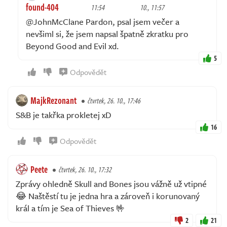
found-404
11:54
10., 11:57
@JohnMcClane Pardon, psal jsem večer a
nevšiml si, že jsem napsal špatně zkratku pro
Beyond Good and Evil xd.
5
Odpovědět
MajkRezonant
čtvrtek, 26. 10., 17:46
S&B je takřka prokletej xD
16
Odpovědět
Peete
čtvrtek, 26. 10., 17:32
Zprávy ohledně Skull and Bones jsou vážně už vtipné
😂 Naštěstí tu je jedna hra a zároveň i korunovaný
král a tím je Sea of Thieves 🤟
2
21