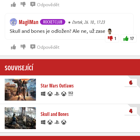
Odpovědět
MagilMan
ROCKETCLUB
čtvrtek, 26. 10., 17:23
Skull and bones je odložen? Ale ne, už zase
1
17
Odpovědět
SOUVISEJÍCÍ
6
Star Wars Outlaws
4
Skull and Bones