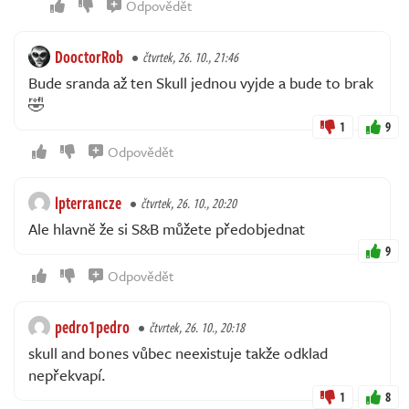
Odpovědět
DooctorRob
čtvrtek, 26. 10., 21:46
Bude sranda až ten Skull jednou vyjde a bude to brak
🤣
1
9
Odpovědět
lpterrancze
čtvrtek, 26. 10., 20:20
Ale hlavnĕ že si S&B můžete předobjednat
9
Odpovědět
pedro1pedro
čtvrtek, 26. 10., 20:18
skull and bones vůbec neexistuje takže odklad
nepřekvapí.
1
8