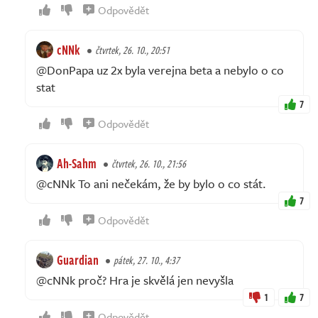
Odpovědět
cNNk
čtvrtek, 26. 10., 20:51
@DonPapa uz 2x byla verejna beta a nebylo o co
stat
7
Odpovědět
Ah-Sahm
čtvrtek, 26. 10., 21:56
@cNNk To ani nečekám, že by bylo o co stát.
7
Odpovědět
Guardian
pátek, 27. 10., 4:37
@cNNk proč? Hra je skvělá jen nevyšla
1
7
Odpovědět