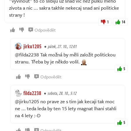
"vyvinout" to co slibiju uz snad vic nez pulku meho
zivota a nic ... sakra takhle nekecaj snad ani politicke
strany !
1
14
Odpovědět
jirku1205
pátek, 27. 10., 12:01
@filda2238 Tak možná by měli založit politickou
stranu. Třeba by je někdo volil.
5
Odpovědět
filda2238
sobota, 28. 10., 5:12
@jirku1205 no prave ze s tim jak kecaji tak moc
ne ... teda leda by ten 15 lety magnat lhani stahli
na 4 lety :-D
5
Odpovědět