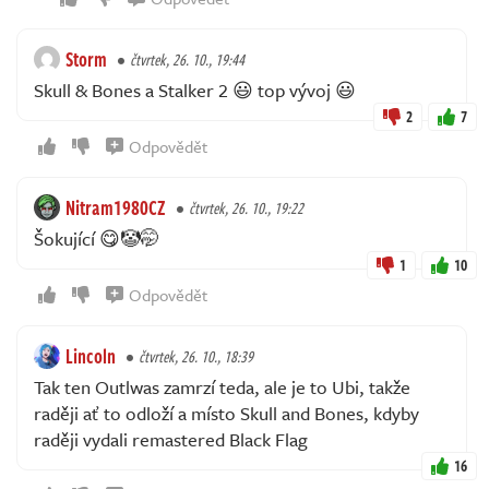
Storm
čtvrtek, 26. 10., 19:44
Skull & Bones a Stalker 2 😃 top vývoj 😃
2
7
Odpovědět
Nitram1980CZ
čtvrtek, 26. 10., 19:22
Šokující 😋🤡🤭
1
10
Odpovědět
Lincoln
čtvrtek, 26. 10., 18:39
Tak ten Outlwas zamrzí teda, ale je to Ubi, takže
raději ať to odloží a místo Skull and Bones, kdyby
raději vydali remastered Black Flag
16