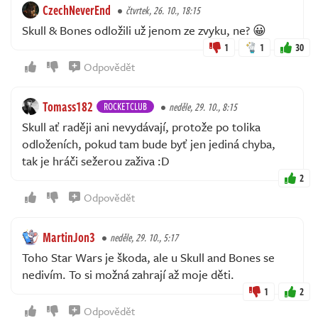
CzechNeverEnd
čtvrtek, 26. 10., 18:15
Skull & Bones odložili už jenom ze zvyku, ne? 😀
1
1
30
Odpovědět
Tomass182
ROCKETCLUB
neděle, 29. 10., 8:15
Skull ať raději ani nevydávají, protože po tolika
odloženích, pokud tam bude byť jen jediná chyba,
tak je hráči sežerou zaživa :D
2
Odpovědět
MartinJon3
neděle, 29. 10., 5:17
Toho Star Wars je škoda, ale u Skull and Bones se
nedivím. To si možná zahrají až moje děti.
1
2
Odpovědět