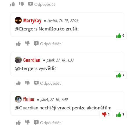
Odpovědět
MartyKay
čtvrtek, 26. 10., 22:09
@Etergers Nemůžou to zrušit.
9
Odpovědět
Guardian
pátek, 27. 10., 4:33
@Etergers vysvětli?
7
Odpovědět
ffulun
pátek, 27. 10., 7:40
@Guardian nechtějí vracet peníze akcionářům
1
7
Odpovědět