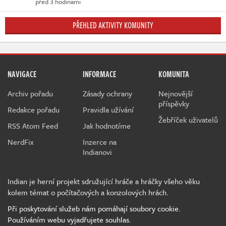
před 3 hodinami
PŘEHLED AKTIVITY KOMUNITY
NAVIGACE
INFORMACE
KOMUNITA
Archiv pořadu
Zásady ochrany
Nejnovější
příspěvky
Redakce pořadu
Pravidla užívání
Žebříček uživatelů
RSS Atom Feed
Jak hodnotíme
NerdFix
Inzerce na
Indianovi
Indian je herní projekt sdružující hráče a hráčky všeho věku
kolem témat o počítačových a konzolových hrách.
Při poskytování služeb nám pomáhají soubory cookie.
Používáním webu vyjadřujete souhlas.