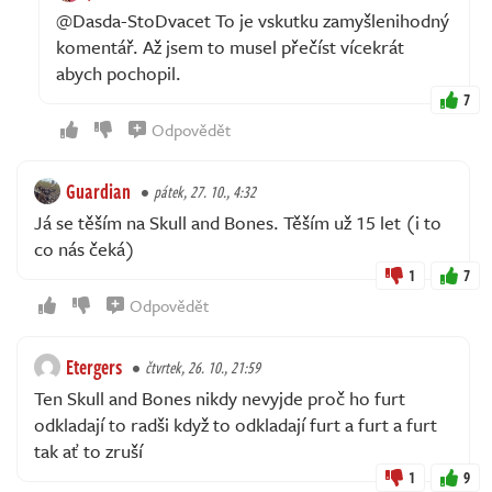
@Dasda-StoDvacet To je vskutku zamyšlenihodný
komentář. Až jsem to musel přečíst vícekrát
abych pochopil.
7
Odpovědět
Guardian
pátek, 27. 10., 4:32
Já se těším na Skull and Bones. Těším už 15 let (i to
co nás čeká)
1
7
Odpovědět
Etergers
čtvrtek, 26. 10., 21:59
Ten Skull and Bones nikdy nevyjde proč ho furt
odkladají to radši když to odkladají furt a furt a furt
tak ať to zruší
1
9