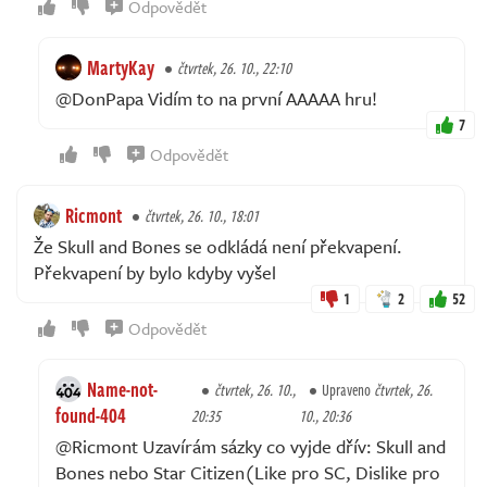
Odpovědět
MartyKay
čtvrtek, 26. 10., 22:10
@DonPapa Vidím to na první AAAAA hru!
7
Odpovědět
Ricmont
čtvrtek, 26. 10., 18:01
Že Skull and Bones se odkládá není překvapení.
Překvapení by bylo kdyby vyšel
1
2
52
Odpovědět
Name-not-
čtvrtek, 26. 10.,
Upraveno
čtvrtek, 26.
found-404
20:35
10., 20:36
@Ricmont Uzavírám sázky co vyjde dřív: Skull and
Bones nebo Star Citizen(Like pro SC, Dislike pro