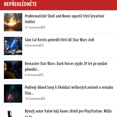
NEPŘEHLÉDNĚTE
Problematické Skull and Bones opustil třetí kreativní
ředitel
21 komentářů
Sám Cal Kestis potvrdil třetí díl Star Wars Jedi
8 komentářů
Remaster Star Wars: Dark Forces vyjde 29 let po vydání
původní…
6 komentářů
Podivný důvod Sony k likvidaci veškerých zmínek o remaku
Star…
10 komentářů
Bývalý autor Valve hájí konec disků pro PlayStation. Může
za to…