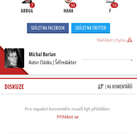
7
30
10
ARRGG
HAHA
F
SDÍLET NA FACEBOOK
SDÍLET NA TWITTER
Nahlásit chybu
Michal Burian
Autor článku / Šéfredaktor
DISKUZE
| 46 KOMENTÁŘŮ
Pro napsání komentáře musíš být přihlášen.
Přihlásit se