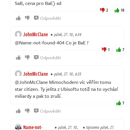
SaB, cena pro BaE) xd
2
10
Odpovědět
JohnMcClane
pátek, 27. 10., 6:54
@Name-not-found-404 Co je BaE ?
1
7
Odpovědět
JohnMcClane
pátek, 27. 10., 6:55
@JohnMcClane Mimochodem víc věřím tomu
star citizen. Ty jelita z Ubisoftu totiž na to vychází
miliardy a pak to zruší.
7
Odpovědět
Name-not-
pátek, 27. 10.,
Upraveno
pátek, 27.