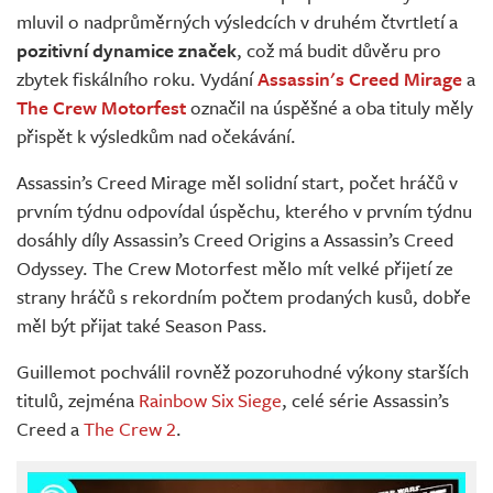
mluvil o nadprůměrných výsledcích v druhém čtvrtletí a
pozitivní dynamice značek
, což má budit důvěru pro
zbytek fiskálního roku. Vydání
Assassin's Creed Mirage
a
The Crew Motorfest
označil na úspěšné a oba tituly měly
přispět k výsledkům nad očekávání.
Assassin’s Creed Mirage měl solidní start, počet hráčů v
prvním týdnu odpovídal úspěchu, kterého v prvním týdnu
dosáhly díly Assassin’s Creed Origins a Assassin’s Creed
Odyssey. The Crew Motorfest mělo mít velké přijetí ze
strany hráčů s rekordním počtem prodaných kusů, dobře
měl být přijat také Season Pass.
Guillemot pochválil rovněž pozoruhodné výkony starších
titulů, zejména
Rainbow Six Siege
, celé série Assassin’s
Creed a
The Crew 2
.