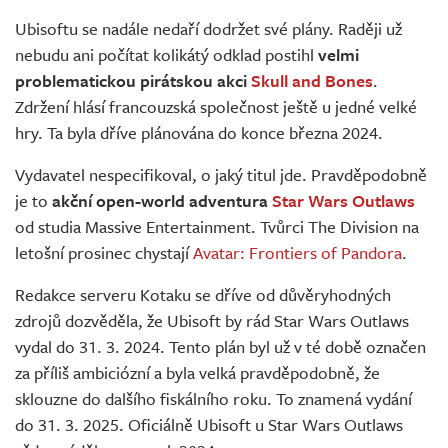
Živě
Ubisoftu se nadále nedaří dodržet své plány. Raději už
nebudu ani počítat kolikátý odklad postihl
velmi
problematickou pirátskou akci
Skull and Bones
.
Zdržení hlásí francouzská společnost ještě u jedné velké
hry. Ta byla dříve plánována do konce března 2024.
Vydavatel nespecifikoval, o jaký titul jde. Pravděpodobně
je to
akční open-world adventura
Star Wars Outlaws
od studia Massive Entertainment. Tvůrci The Division na
letošní prosinec chystají
Avatar: Frontiers of Pandora
.
Redakce serveru Kotaku se dříve od důvěryhodných
zdrojů dozvěděla, že Ubisoft by rád Star Wars Outlaws
vydal do 31. 3. 2024. Tento plán byl už v té době označen
za příliš ambiciózní a byla velká pravděpodobně, že
sklouzne do dalšího fiskálního roku. To znamená vydání
do 31. 3. 2025. Oficiálně Ubisoft u Star Wars Outlaws