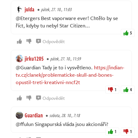
julda
pátek, 27. 10., 11:03
@Etergers Best vaporware ever! Chtělo by se
říct, kdyby tu nebyl Star Citizen...
5
Odpovědět
jirku1205
pátek, 27. 10., 11:59
@Guardian Tady je to i vysvětleno.
https://indian-
tv.cz/clanek/problematicke-skull-and-bones-
opustil-treti-kreativni-nncf2t
1
4
Odpovědět
Guardian
sobota, 28. 10., 7:18
@ffulun Singapurská vláda jsou akcionáři?
1
1