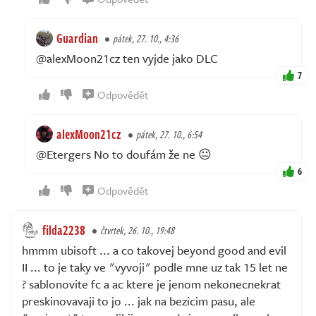
Guardian
pátek, 27. 10., 4:36
@alexMoon21cz ten vyjde jako DLC
7
Odpovědět
alexMoon21cz
pátek, 27. 10., 6:54
@Etergers No to doufám že ne 😐
6
Odpovědět
filda2238
čtvrtek, 26. 10., 19:48
hmmm ubisoft ... a co takovej beyond good and evil
II ... to je taky ve "vyvoji" podle mne uz tak 15 let ne
? sablonovite fc a ac ktere je jenom nekonecnekrat
preskinovavaji to jo ... jak na bezicim pasu, ale