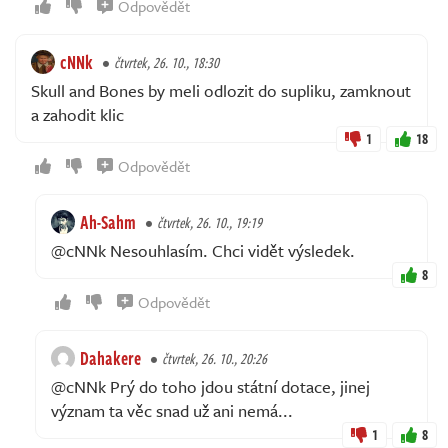
Odpovědět
cNNk
čtvrtek, 26. 10., 18:30
Skull and Bones by meli odlozit do supliku, zamknout
a zahodit klic
1
18
Odpovědět
Ah-Sahm
čtvrtek, 26. 10., 19:19
@cNNk Nesouhlasím. Chci vidět výsledek.
8
Odpovědět
Dahakere
čtvrtek, 26. 10., 20:26
@cNNk Prý do toho jdou státní dotace, jinej
význam ta věc snad už ani nemá...
1
8