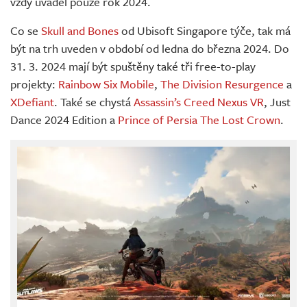
vždy uváděl pouze rok 2024.
Co se
Skull and Bones
od Ubisoft Singapore týče, tak má
být na trh uveden v období od ledna do března 2024. Do
31. 3. 2024 mají být spuštěny také tři free-to-play
projekty:
Rainbow Six Mobile
,
The Division Resurgence
a
XDefiant
. Také se chystá
Assassin’s Creed Nexus VR
, Just
Dance 2024 Edition a
Prince of Persia The Lost Crown
.