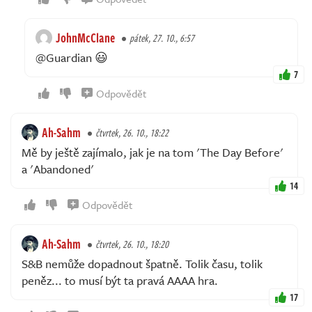
JohnMcClane
pátek, 27. 10., 6:57
@Guardian 😃
7
Odpovědět
Ah-Sahm
čtvrtek, 26. 10., 18:22
Mě by ještě zajímalo, jak je na tom 'The Day Before'
a 'Abandoned'
14
Odpovědět
Ah-Sahm
čtvrtek, 26. 10., 18:20
S&B nemůže dopadnout špatně. Tolik času, tolik
peněz... to musí být ta pravá AAAA hra.
17