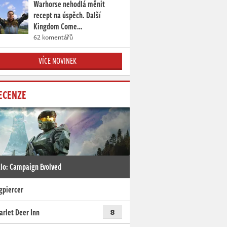
Warhorse nehodlá měnit
recept na úspěch. Další
Kingdom Come…
62 komentářů
VÍCE NOVINEK
ECENZE
lo: Campaign Evolved
gpiercer
arlet Deer Inn
8