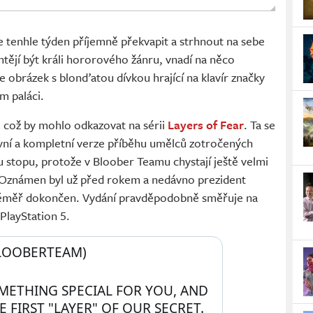
 tenhle týden příjemně překvapit a strhnout na sebe
chtějí být králi hororového žánru, vnadí na něco
e obrázek s blonďatou dívkou hrající na klavír značky
m paláci.
, což by mohlo odkazovat na sérii
Layers of Fear
. Ta se
tivní a kompletní verze příběhu umělců zotročených
ou stopu, protože v Bloober Teamu chystají ještě velmi
 Oznámen byl už před rokem a nedávno prezident
e téměř dokončen. Vydání pravděpodobně směřuje na
PlayStation 5.
LOOBERTEAM) 
ETHING SPECIAL FOR YOU, AND 
E FIRST "LAYER" OF OUR SECRET.  