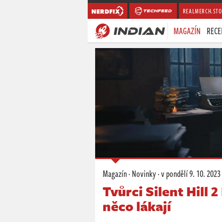
REALMERCH.STO
MAGAZÍN
RECE
Magazín
·
Novinky
·
v pondělí
9. 10. 2023
Tvůrci Silent Hill 
něco lákají