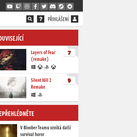
PŘIHLÁŠENÍ
OUVISEJÍCÍ
7
Layers of Fear
(remake)
9
Silent Hill 2
Remake
EPŘEHLÉDNĚTE
V Bloober Teamu vzniká další
survival horor