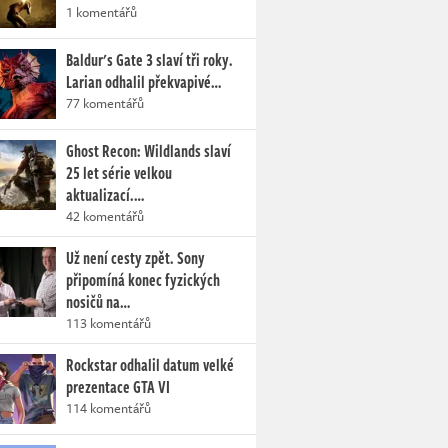
1 komentářů
Baldur's Gate 3 slaví tři roky.
Larian odhalil překvapivé…
77 komentářů
Ghost Recon: Wildlands slaví
25 let série velkou
aktualizací.…
42 komentářů
Už není cesty zpět. Sony
připomíná konec fyzických
nosičů na…
113 komentářů
Rockstar odhalil datum velké
prezentace GTA VI
114 komentářů