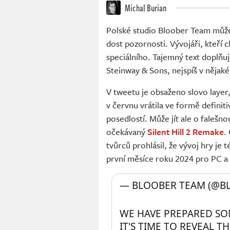
Michal Burian
Polské studio Bloober Team může
dost pozornosti. Vývojáři, kteří 
speciálního. Tajemný text doplňuj
Steinway & Sons, nejspíš v nějaké
V tweetu je obsaženo slovo layer
v červnu vrátila ve formě defini
posedlostí. Může jít ale o falešn
očekávaný
Silent Hill 2 Remake
.
tvůrců prohlásil, že vývoj hry j
první měsíce roku 2024 pro PC a 
— BLOOBER TEAM (@B
WE HAVE PREPARED SOM
IT'S TIME TO REVEAL TH