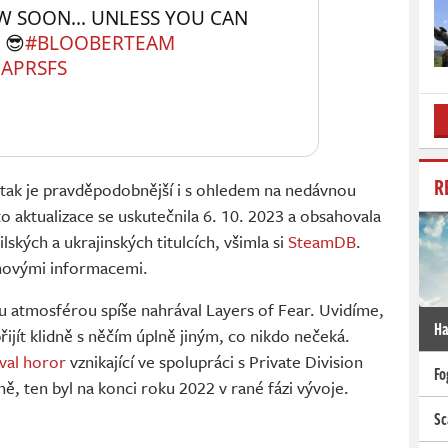
 SOON... UNLESS YOU CAN 
 😎
#BLOOBERTEAM
JAPRSFS
R
, tak je pravděpodobnější i s ohledem na nedávnou
to aktualizace se uskutečnila 6. 10. 2023 a obsahovala
ských a ukrajinských titulcích, všimla si
SteamDB
.
 novými informacemi.
 atmosférou spíše nahrával Layers of Fear. Uvidíme,
Ha
jít klidně s něčím úplně jiným, co nikdo nečeká.
val horor
vznikající ve spolupráci s Private Division
Fo
, ten byl na konci roku 2022 v rané fázi vývoje.
Sc