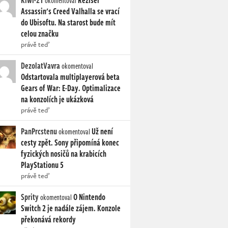
Kiwi-21
Režisér
okomentoval
Assassin's Creed Valhalla se vrací
do Ubisoftu. Na starost bude mít
celou značku
právě teď
DezolatVavra
okomentoval
Odstartovala multiplayerová beta
Gears of War: E-Day. Optimalizace
na konzolích je ukázková
právě teď
PanPrcstenu
Už není
okomentoval
cesty zpět. Sony připomíná konec
fyzických nosičů na krabicích
PlayStationu 5
právě teď
Sprity
O Nintendo
okomentoval
Switch 2 je nadále zájem. Konzole
překonává rekordy