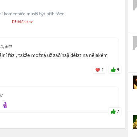
ní komentáře musíš být přihlášen.
Přihlásit se
10., 6:30
ální fázi, takže možná už začínají dělat na nějakém
1
9
07
.
7