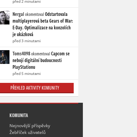
před 2 minutami
Nergal
Odstartovala
okomentoval
multiplayerová beta Gears of War:
E-Day. Optimalizace na konzolích
je ukázková
před 3 minutami
Toms4098
Capcom se
okomentoval
nebojí digitální budoucnosti
PlayStationu
před 5 minutami
PŘEHLED AKTIVITY KOMUNITY
KOMUNITA
Nejnovější příspěvky
Žebříček uživatelů