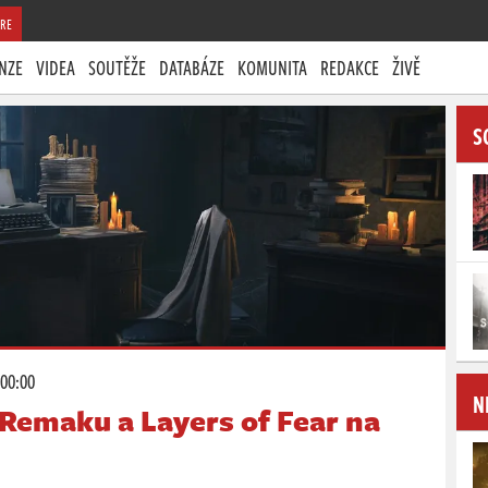
RE
NZE
VIDEA
SOUTĚŽE
DATABÁZE
KOMUNITA
REDAKCE
ŽIVĚ
S
 00:00
N
2 Remaku a Layers of Fear na