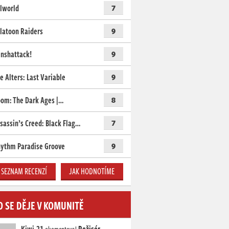
lworld
7
latoon Raiders
9
nshattack!
9
e Alters: Last Variable
9
om: The Dark Ages |…
8
sassin’s Creed: Black Flag…
7
ythm Paradise Groove
9
SEZNAM RECENZÍ
JAK HODNOTÍME
O SE DĚJE V KOMUNITĚ