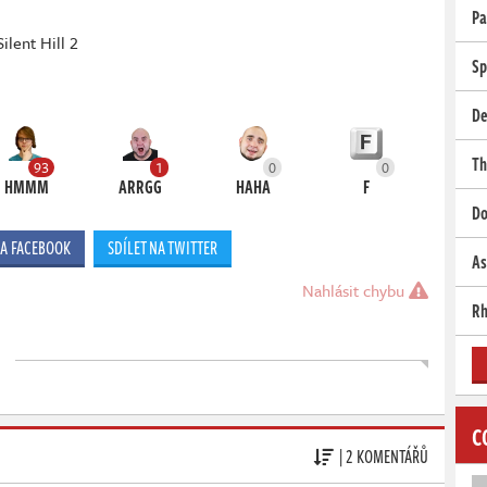
Pa
Silent Hill 2
Sp
De
Th
93
1
0
0
HMMM
ARRGG
HAHA
F
Do
NA FACEBOOK
SDÍLET NA TWITTER
As
Nahlásit chybu
Rh
C
| 2 KOMENTÁŘŮ