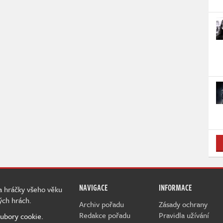
NAVIGACE
INFORMACE
 a hráčky všeho věku
ých hrách.
Archiv pořadu
Zásady ochrany
Redakce pořadu
Pravidla užívání
ubory cookie.