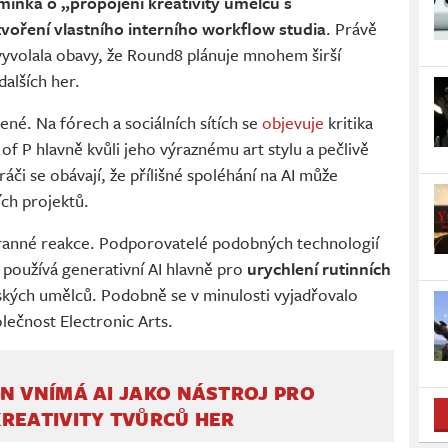
mínka o „propojení kreativity umělců s
voření vlastního interního workflow studia
. Právě
vyvolala obavy, že Round8 plánuje mnohem širší
dalších her.
né. Na fórech a sociálních sítích se
objevuje
kritika
 of P hlavně kvůli jeho výraznému art stylu a pečlivě
či se obávají, že přílišné spoléhání na AI může
ích projektů.
obranné reakce. Podporovatelé podobných technologií
 používá generativní AI hlavně pro
urychlení rutinních
idských umělců. Podobně se v minulosti vyjadřovalo
lečnost Electronic Arts.
N VNÍMÁ AI JAKO NÁSTROJ PRO
REATIVITY TVŮRCŮ HER