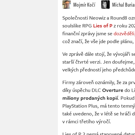
Mojmír Kočí
Michal Buria
Společnosti Neowiz a Round8 ozn
soulslike RPG
Lies of P
z roku 202
finanční zprávy jsme se
dozvěděli
což značí, že vše jde podle plánu
Ve zprávě dále stojí, že vývojáři 
starší čtvrté verzi. Jen doufejme,
velkých předností jeho předchůd
Firmy zároveň oznámily, že za prvn
díky úspěchu DLC
Overture
do Li
miliony prodaných kopií
. Pokud
PlayStation Plus, má tento temný s
také uvedeno, že v létě se hráči 
v rámci třetího výročí.
Lies of P 2 nemá stanovené datum