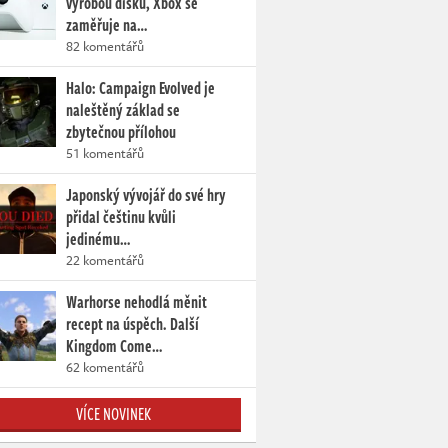
výrobou disků, Xbox se
zaměřuje na…
82 komentářů
Halo: Campaign Evolved je
naleštěný základ se
zbytečnou přílohou
51 komentářů
Japonský vývojář do své hry
přidal češtinu kvůli
jedinému…
22 komentářů
Warhorse nehodlá měnit
recept na úspěch. Další
Kingdom Come…
62 komentářů
VÍCE NOVINEK