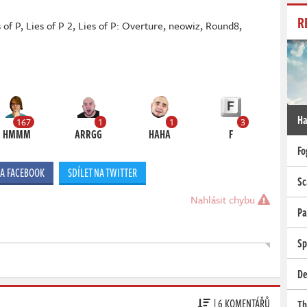
R
 of P
,
Lies of P 2
,
Lies of P: Overture
,
neowiz
,
Round8
,
Ha
167
1
1
3
HMMM
ARRGG
HAHA
F
Fo
NA FACEBOOK
SDÍLET NA TWITTER
Sc
Nahlásit chybu
Pa
Sp
De
| 6 KOMENTÁŘŮ
Th