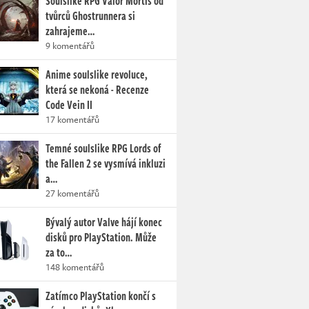
Soulslike RPG Valor Mortis od
tvůrců Ghostrunnera si
zahrajeme…
9 komentářů
Anime soulslike revoluce,
která se nekoná - Recenze
Code Vein II
17 komentářů
Temné soulslike RPG Lords of
the Fallen 2 se vysmívá inkluzi
a…
27 komentářů
Bývalý autor Valve hájí konec
disků pro PlayStation. Může
za to…
148 komentářů
Zatímco PlayStation končí s