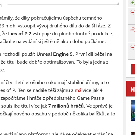
n
ámily, že díky pokračujícímu úspěchu temného
3 mohl vstoupit vývoj druhého dílu do další fáze. Z
, že
Lies of P 2
vstupuje do plnohodnotné produkce,
, ačkoliv na vydání si ještě nějakou dobu počkáme.
se rozhodli použít
Unreal Engine 5
. První díl běžel na
 že titul bude dobře optimalizován. To byla jedna z
ce.
í čtvrtletí letošního roku mají stabilní příjmy, a to
N
es of P. Ten se nadále těší zájmu a
má
více jak
4
 započítáme i hráče z předplatného Game Pass a
oulslike titul více jak
7 milionů hráčů
. Ve zprávě je
dočkají nového obsahu v podobě několika balíčků, a to
 vydání ano platformy, ale dá se očekávat vydání na