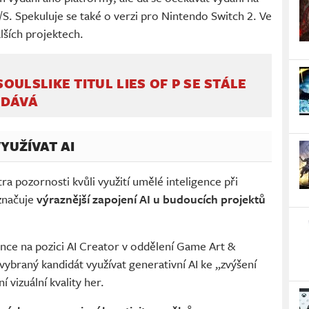
/S. Spekuluje se také o verzi pro Nintendo Switch 2. Ve
lších projektech.
OULSLIKE TITUL LIES OF P SE STÁLE
ODÁVÁ
VYUŽÍVAT AI
a pozornosti kvůli využití umělé inteligence při
aznačuje
výraznější zapojení AI u budoucích projektů
nce na pozici AI Creator v oddělení Game Art &
ybraný kandidát využívat generativní AI ke „zvýšení
í vizuální kvality her.