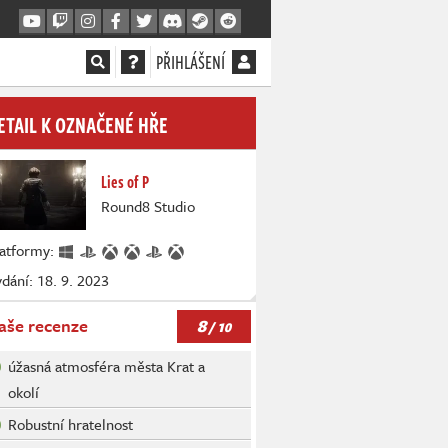
PŘIHLÁŠENÍ
ETAIL K OZNAČENÉ HŘE
Lies of P
Round8 Studio
latformy:
dání: 18. 9. 2023
8
aše recenze
/ 10
úžasná atmosféra města Krat a
okolí
Robustní hratelnost