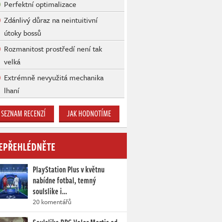
Perfektní optimalizace
Zdánlivý důraz na neintuitivní
útoky bossů
Rozmanitost prostředí není tak
velká
Extrémně nevyužitá mechanika
lhaní
SEZNAM RECENZÍ
JAK HODNOTÍME
EPŘEHLÉDNĚTE
PlayStation Plus v květnu
nabídne fotbal, temný
soulslike i…
20 komentářů