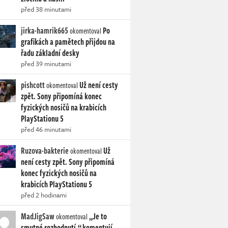
před 38 minutami
jirka-hamrik665
Po
okomentoval
grafikách a pamětech přijdou na
řadu základní desky
před 39 minutami
pishcott
Už není cesty
okomentoval
zpět. Sony připomíná konec
fyzických nosičů na krabicích
PlayStationu 5
před 46 minutami
Ruzova-bakterie
Už
okomentoval
není cesty zpět. Sony připomíná
konec fyzických nosičů na
krabicích PlayStationu 5
před 2 hodinami
MadJigSaw
„Je to
okomentoval
smutné rozhodnutí,“ komentují