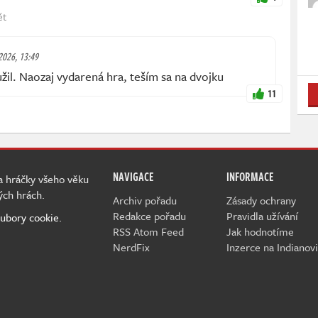
ět
 2026, 13:49
užil. Naozaj vydarená hra, teším sa na dvojku
11
NAVIGACE
INFORMACE
 a hráčky všeho věku
ých hrách.
Archiv pořadu
Zásady ochrany
Redakce pořadu
Pravidla užívání
ubory cookie.
RSS Atom Feed
Jak hodnotíme
NerdFix
Inzerce na Indianovi