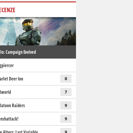
ECENZE
lo: Campaign Evolved
gpiercer
arlet Deer Inn
8
lworld
7
latoon Raiders
9
nshattack!
9
e Alters: Last Variable
9