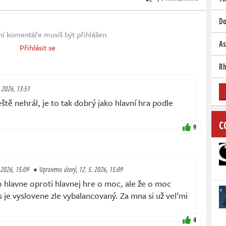
Do
ní komentáře musíš být přihlášen.
As
Přihlásit se
Rh
. 2026, 13:51
ště nehrál, je to tak dobrý jako hlavní hra podle
C
9
. 2026, 15:09
Upraveno
úterý, 12. 5. 2026, 15:09
 hlavne oproti hlavnej hre o moc, ale že o moc
s je vyslovene zle vybalancovaný. Za mna si už veľmi
4