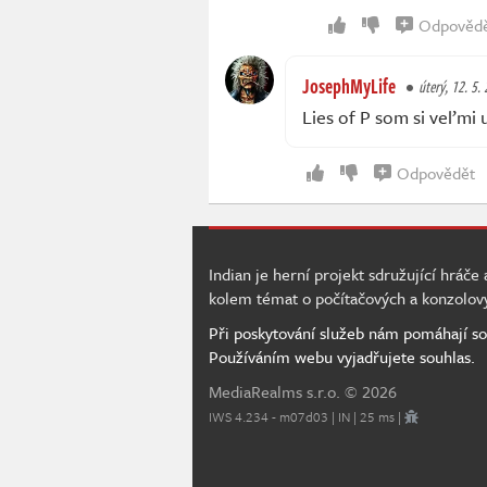
Odpověd
JosephMyLife
úterý, 12. 5.
Lies of P som si veľmi 
Odpovědět
Indian je herní projekt sdružující hráče
kolem témat o počítačových a konzolov
Při poskytování služeb nám pomáhají so
Používáním webu vyjadřujete souhlas.
MediaRealms s.r.o.
© 2026
IWS 4.234 - m07d03 | IN | 25 ms |