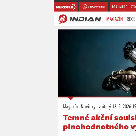
REALMERCH.STO
MAGAZÍN
RECE
Magazín
·
Novinky
·
v úterý
12. 5. 2026 1
Temné akční soulsl
plnohodnotného v