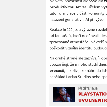
Největší pozornost ale vyvolala
z
produktivitou AI“ za účelem vyt
tato formulace u části komunity 
nasazení generativní AI při vývoji 
Reakce hráčů jsou výrazně rozděle
od fanoušků, kteří oceňovali Lies
zpracované atmosféře. Někteří hrá
poškodit vizuální identitu budouc
Na druhé straně ale zaznívají i 
upozorňují, že mnoho studií dnes
procesů
, nikoliv jako náhradu l
například Larian Studios nebo spo
PLAYSTATIO
UVOLNĚNÍ K