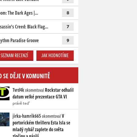
om: The Dark Ages |…
8
sassin’s Creed: Black Flag…
7
ythm Paradise Groove
9
SEZNAM RECENZÍ
JAK HODNOTÍME
O SE DĚJE V KOMUNITĚ
Tvrd4k
Rockstar odhalil
okomentoval
datum velké prezentace GTA VI
právě teď
jirka-hamrik665
V
okomentoval
portorickém thrilleru Esta Isla se
mladý rybář zaplete do světa
zločinu a násilí