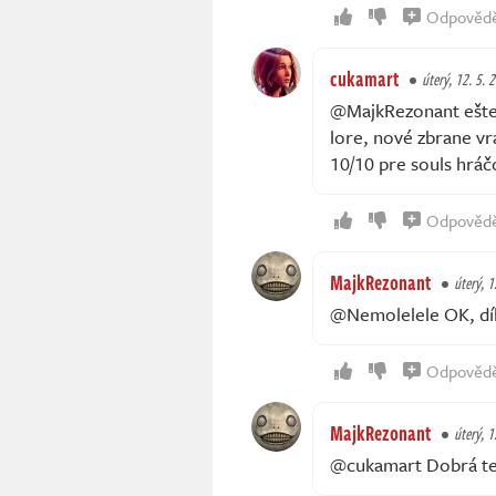
Odpověd
cukamart
úterý, 12. 5. 
@MajkRezonant ešte l
lore, nové zbrane vr
10/10 pre souls hráč
Odpověd
MajkRezonant
úterý, 1
@Nemolelele OK, díky
Odpověd
MajkRezonant
úterý, 1
@cukamart Dobrá ted