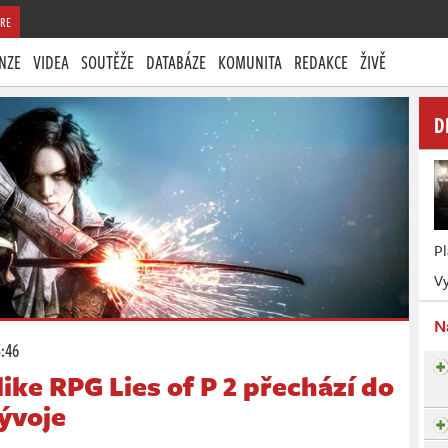
RE
NZE
VIDEA
SOUTĚŽE
DATABÁZE
KOMUNITA
REDAKCE
ŽIVĚ
D
P
Vy
N
5:46
ike RPG Lies of P 2 přechází do
ývoje