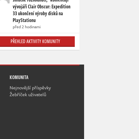
vývojáři Clair Obscur: Expedition
33 ukončení výroby disků na
PlayStationu
před 2 hodinami
PŘEHLED AKTIVITY KOMUNITY
KOMUNITA
Nejnovější příspěvky
Žebříček uživatelů