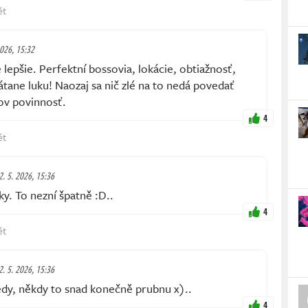
ět
2026, 15:32
epšie. Perfektní bossovia, lokácie, obtiažnosť,
átane luku! Naozaj sa nič zlé na to nedá povedať
ov povinnosť.
4
ět
2. 5. 2026, 15:36
. To nezní špatně :D..
4
ět
2. 5. 2026, 15:36
y, někdy to snad konečně prubnu x)..
4