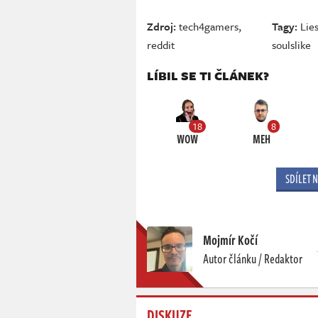
Zdroj:
tech4gamers
,
Tagy:
Lies
reddit
soulslike
LÍBIL SE TI ČLÁNEK?
18
8
WOW
MEH
SDÍLET 
Mojmír Kočí
Autor článku / Redaktor
DISKUZE