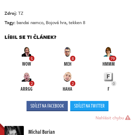
Zdroj:
TZ
Tagy:
bandai namco
,
Bojová hra
,
tekken 8
LÍBIL SE TI ČLÁNEK?
5
8
79
WOW
MEH
HMMM
2
2
0
ARRGG
HAHA
F
SDÍLET NA FACEBOOK
SDÍLET NA TWITTER
Nahlásit chybu
Michal Burian