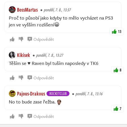
BossMartas
pondělí, 7. 8., 13:37
Proč to působí jako kdyby to mělo vycházet na PS3
jen ve vyšším rozlišení😀
13
Odpovědět
Kikisek
pondělí, 7. 8., 13:27
Těším se ♥️ Raven byl tuším naposledy v TK6
8
Odpovědět
Pajous-Drakous
ROCKETCLUB
pondělí, 7. 8., 13:16
No to bude zase řežba.
7
Odpovědět