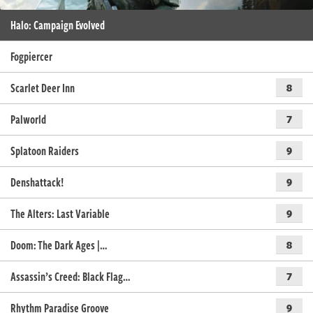
Halo: Campaign Evolved
Fogpiercer
Scarlet Deer Inn
8
Palworld
7
Splatoon Raiders
9
Denshattack!
9
The Alters: Last Variable
9
Doom: The Dark Ages |…
8
Assassin’s Creed: Black Flag…
7
Rhythm Paradise Groove
9