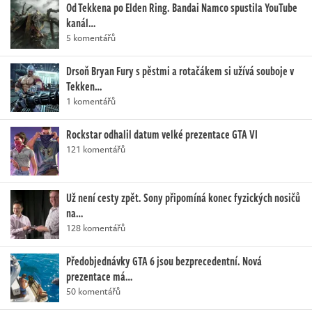
Od Tekkena po Elden Ring. Bandai Namco spustila YouTube
kanál…
5 komentářů
Drsoň Bryan Fury s pěstmi a rotačákem si užívá souboje v
Tekken…
1 komentářů
Rockstar odhalil datum velké prezentace GTA VI
121 komentářů
Už není cesty zpět. Sony připomíná konec fyzických nosičů
na…
128 komentářů
Předobjednávky GTA 6 jsou bezprecedentní. Nová
prezentace má…
50 komentářů