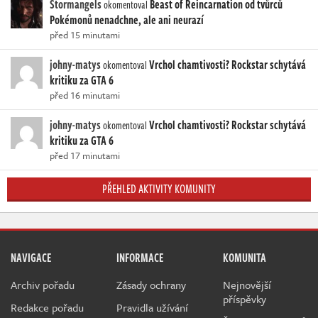
Stormangels
Beast of Reincarnation od tvůrců
okomentoval
Pokémonů nenadchne, ale ani neurazí
před 15 minutami
johny-matys
Vrchol chamtivosti? Rockstar schytává
okomentoval
kritiku za GTA 6
před 16 minutami
johny-matys
Vrchol chamtivosti? Rockstar schytává
okomentoval
kritiku za GTA 6
před 17 minutami
PŘEHLED AKTIVITY KOMUNITY
NAVIGACE
INFORMACE
KOMUNITA
Archiv pořadu
Zásady ochrany
Nejnovější
příspěvky
Redakce pořadu
Pravidla užívání