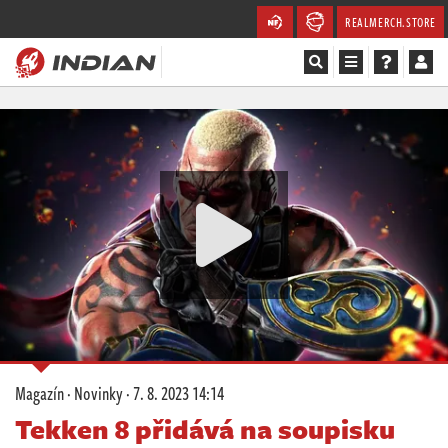
REALMERCH.STORE
Magazín
Recenze
Videa
Soutěže
Databáze
Komunita
Magazín
·
Novinky
·
7. 8. 2023 14:14
Redakce
Tekken 8 přidává na soupisku