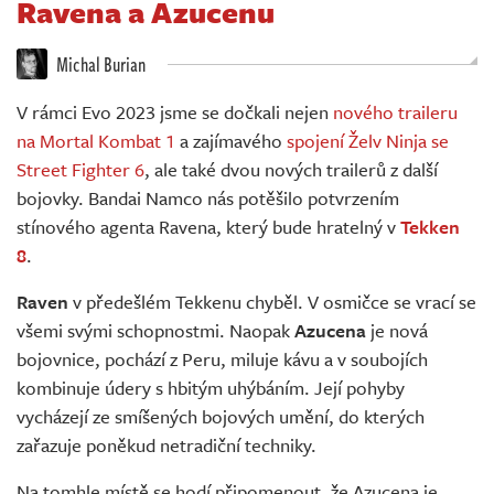
Ravena a Azucenu
Živě
Michal Burian
V rámci Evo 2023 jsme se dočkali nejen
nového traileru
na Mortal Kombat 1
a zajímavého
spojení Želv Ninja se
Street Fighter 6
, ale také dvou nových trailerů z další
bojovky. Bandai Namco nás potěšilo potvrzením
stínového agenta Ravena, který bude hratelný v
Tekken
8
.
Raven
v předešlém Tekkenu chyběl. V osmičce se vrací se
všemi svými schopnostmi. Naopak
Azucena
je nová
bojovnice, pochází z Peru, miluje kávu a v soubojích
kombinuje údery s hbitým uhýbáním. Její pohyby
vycházejí ze smíšených bojových umění, do kterých
zařazuje poněkud netradiční techniky.
Na tomhle místě se hodí připomenout, že Azucena je