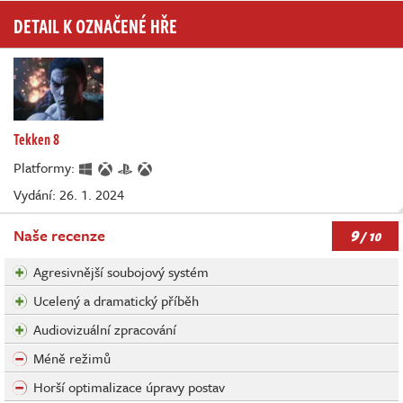
DETAIL K OZNAČENÉ HŘE
Tekken 8
Platformy:
Vydání: 26. 1. 2024
9
Naše recenze
/ 10
Agresivnější soubojový systém
Ucelený a dramatický příběh
Audiovizuální zpracování
Méně režimů
Horší optimalizace úpravy postav