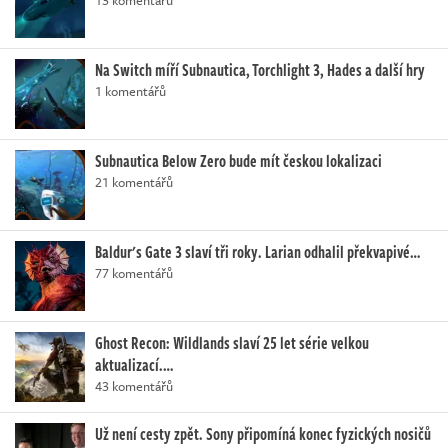
13 komentářů
Na Switch míří Subnautica, Torchlight 3, Hades a další hry
1 komentářů
Subnautica Below Zero bude mít českou lokalizaci
21 komentářů
Baldur's Gate 3 slaví tři roky. Larian odhalil překvapivé…
77 komentářů
Ghost Recon: Wildlands slaví 25 let série velkou
aktualizací.…
43 komentářů
Už není cesty zpět. Sony připomíná konec fyzických nosičů