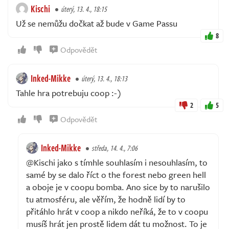
Kischi
úterý, 13. 4., 18:15
Už se nemůžu dočkat až bude v Game Passu
8
Odpovědět
Inked-Mikke
úterý, 13. 4., 18:13
Tahle hra potrebuju coop :-)
2
5
Odpovědět
Inked-Mikke
středa, 14. 4., 7:06
@Kischi jako s tímhle souhlasím i nesouhlasím, to
samé by se dalo říct o the forest nebo green hell
a oboje je v coopu bomba. Ano sice by to narušilo
tu atmosféru, ale věřím, že hodně lidí by to
přitáhlo hrát v coop a nikdo neříká, že to v coopu
musíš hrát jen prostě lidem dát tu možnost. To je