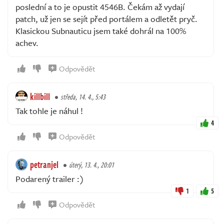
poslední a to je opustit 4546B. Čekám až vydají
patch, už jen se sejít před portálem a odletět pryč.
Klasickou Subnauticu jsem také dohrál na 100%
achev.
Odpovědět
killbill
středa, 14. 4., 5:43
Tak tohle je náhul !
4
Odpovědět
petranjel
úterý, 13. 4., 20:01
Podarený trailer :)
1
5
Odpovědět