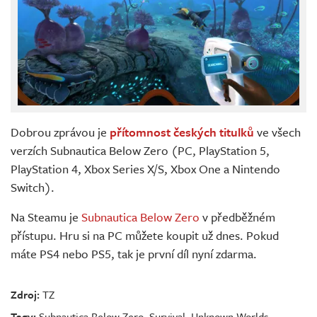
Dobrou zprávou je
přítomnost českých titulků
ve všech
verzích Subnautica Below Zero (PC, PlayStation 5,
PlayStation 4, Xbox Series X/S, Xbox One a Nintendo
Switch).
Na Steamu je
Subnautica Below Zero
v předběžném
přístupu. Hru si na PC můžete koupit už dnes. Pokud
máte PS4 nebo PS5, tak je první díl nyní zdarma.
Zdroj:
TZ
Tagy:
Subnautica Below Zero
,
Survival
,
Unknown Worlds