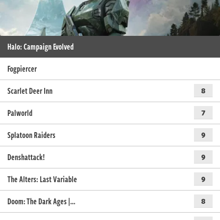
Halo: Campaign Evolved
Fogpiercer
Scarlet Deer Inn
8
Palworld
7
Splatoon Raiders
9
Denshattack!
9
The Alters: Last Variable
9
Doom: The Dark Ages |…
8