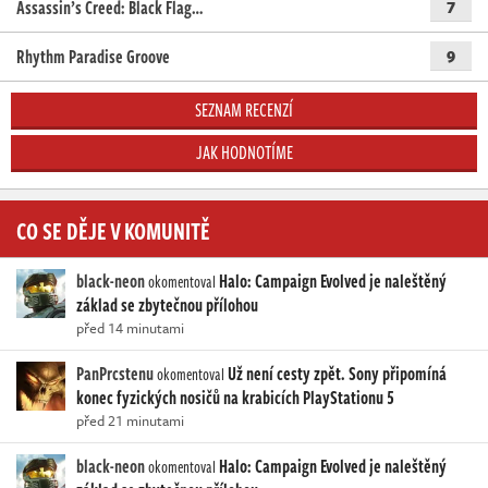
Assassin’s Creed: Black Flag…
7
Rhythm Paradise Groove
9
SEZNAM RECENZÍ
JAK HODNOTÍME
CO SE DĚJE V KOMUNITĚ
black-neon
Halo: Campaign Evolved je naleštěný
okomentoval
základ se zbytečnou přílohou
před 14 minutami
PanPrcstenu
Už není cesty zpět. Sony připomíná
okomentoval
konec fyzických nosičů na krabicích PlayStationu 5
před 21 minutami
black-neon
Halo: Campaign Evolved je naleštěný
okomentoval