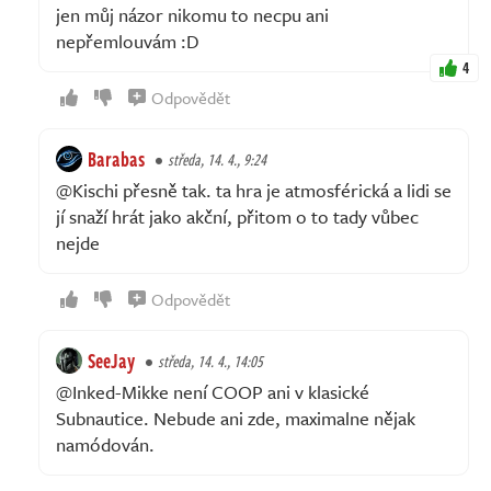
jen můj názor nikomu to necpu ani
nepřemlouvám :D
4
Odpovědět
Barabas
středa, 14. 4., 9:24
@Kischi přesně tak. ta hra je atmosférická a lidi se
jí snaží hrát jako akční, přitom o to tady vůbec
nejde
Odpovědět
SeeJay
středa, 14. 4., 14:05
@Inked-Mikke není COOP ani v klasické
Subnautice. Nebude ani zde, maximalne nějak
namódován.