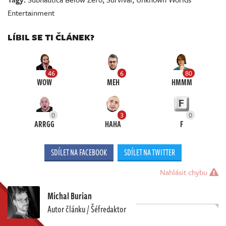
Entertainment
LÍBIL SE TI ČLÁNEK?
46
6
80
WOW
MEH
HMMM
0
3
0
ARRGG
HAHA
F
SDÍLET NA FACEBOOK
SDÍLET NA TWITTER
Nahlásit chybu
Michal Burian
Autor článku / Šéfredaktor