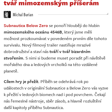
tvář mimozemským příšerám
Živě
Michal Burian
Subnautica Below Zero
se ponoří hlouběji do hlubin
mimozemského oceánu 4546B
, který jsme měli
možnost prozkoumávat v povedeném prvním díle tohoto
survivalu. Nový filmový trailer nastiňuje mrazivé
dobrodružství a staví nás
tváří v tvář bizardním
stvořením
. S nimi si budeme muset poradit při návštěvě
mořského dna a ledových vrcholků na této vzdálené
planetě.
Cílem hry je přežít
. Příběh se odehrává rok po
událostech v originální Subnautice a Below Zero vás vyzve
k přežití v ledových biomech nad i pod povrchem. Čekají
nás řemeslné nástroje, sběr zásob, a hlavně rozluštění
další kapitoly příběhu Subnautica.