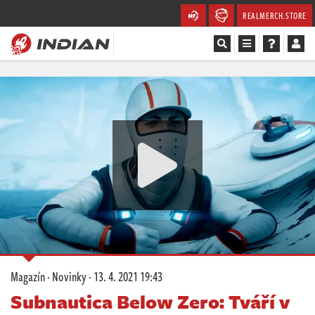
REALMERCH.STORE
Magazín
Recenze
Videa
Soutěže
Databáze
Komunita
Magazín
·
Novinky
·
13. 4. 2021 19:43
Redakce
Subnautica Below Zero: Tváří v