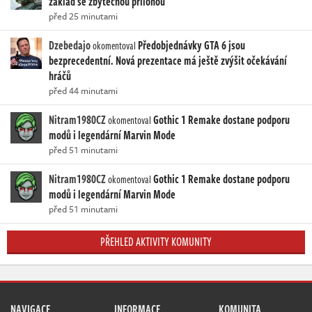
základ se zbytečnou přílohou
před 25 minutami
Dzebedajo
Předobjednávky GTA 6 jsou
okomentoval
bezprecedentní. Nová prezentace má ještě zvýšit očekávání
hráčů
před 44 minutami
Nitram1980CZ
Gothic 1 Remake dostane podporu
okomentoval
modů i legendární Marvin Mode
před 51 minutami
Nitram1980CZ
Gothic 1 Remake dostane podporu
okomentoval
modů i legendární Marvin Mode
před 51 minutami
PŘEHLED AKTIVITY KOMUNITY
NAVIGACE
INFORMACE
KOMUNITA