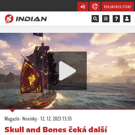
REALMERCH.STORE
Magazín
Recenze
Videa
Soutěže
Databáze
Komunita
Magazín
·
Novinky
·
12. 12. 2023 13:35
Redakce
Skull and Bones čeká další