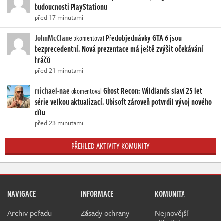
budoucnosti PlayStationu
před 17 minutami
JohnMcClane
Předobjednávky GTA 6 jsou
okomentoval
bezprecedentní. Nová prezentace má ještě zvýšit očekávání
hráčů
před 21 minutami
michael-nae
Ghost Recon: Wildlands slaví 25 let
okomentoval
série velkou aktualizací. Ubisoft zároveň potvrdil vývoj nového
dílu
před 23 minutami
PŘEHLED AKTIVITY KOMUNITY
NAVIGACE
INFORMACE
KOMUNITA
Archiv pořadu
Zásady ochrany
Nejnovější