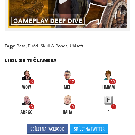
Tagy:
Beta
,
Piráti
,
Skull & Bones
,
Ubisoft
LÍBIL SE TI ČLÁNEK?
6
17
89
WOW
MEH
HMMM
3
9
1
ARRGG
HAHA
F
SDÍLET NA FACEBOOK
SDÍLET NA TWITTER