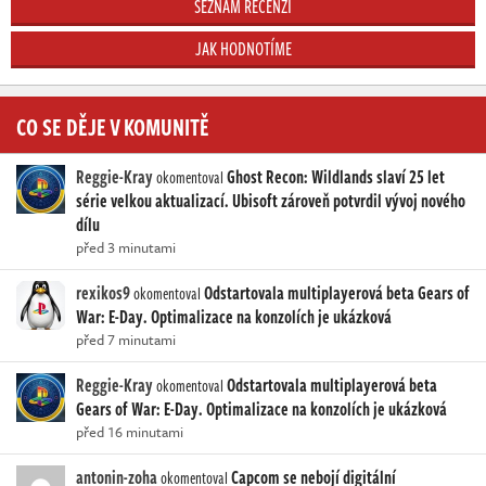
SEZNAM RECENZÍ
JAK HODNOTÍME
CO SE DĚJE V KOMUNITĚ
Reggie-Kray
Ghost Recon: Wildlands slaví 25 let
okomentoval
série velkou aktualizací. Ubisoft zároveň potvrdil vývoj nového
dílu
před 3 minutami
rexikos9
Odstartovala multiplayerová beta Gears of
okomentoval
War: E-Day. Optimalizace na konzolích je ukázková
před 7 minutami
Reggie-Kray
Odstartovala multiplayerová beta
okomentoval
Gears of War: E-Day. Optimalizace na konzolích je ukázková
před 16 minutami
antonin-zoha
Capcom se nebojí digitální
okomentoval