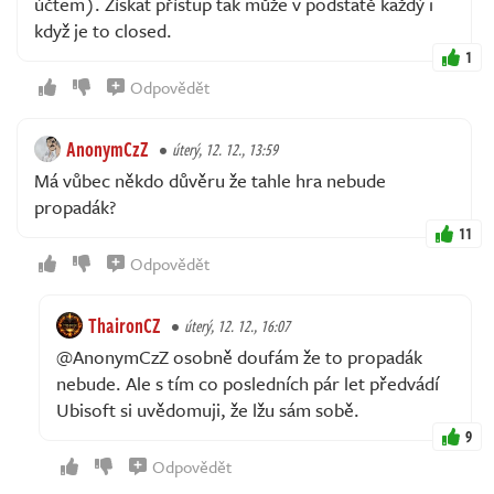
účtem). Získat přístup tak může v podstatě každý i
když je to closed.
1
Odpovědět
AnonymCzZ
úterý, 12. 12., 13:59
Má vůbec někdo důvěru že tahle hra nebude
propadák?
11
Odpovědět
ThaironCZ
úterý, 12. 12., 16:07
@AnonymCzZ osobně doufám že to propadák
nebude. Ale s tím co posledních pár let předvádí
Ubisoft si uvědomuji, že lžu sám sobě.
9
Odpovědět