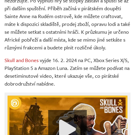
nezdržujte. Po vypnutí hry se stopky zastaví a spustí se až
při dalším spuštění. Příběh začíná v pirátském doupěti
Sainte Anne na Rudém ostrově, kde můžete craftovat,
máte k dispozici skladiště, prodej zboží, opravu lodi a také
se můžete setkat s ostatními hráči. K průzkumu je určeno
Africké pobřeží a další místa, kde se mimo jiné setkáte s
různými frakcemi a budete plnit rozličné úkoly.
Skull and Bones
vyjde 16. 2. 2024 na PC, Xbox Series X/S,
PlayStation 5 a Amazon Luna. Zatím se můžete podívat na
desetiminutové video, které ukazuje vše, co pirátské
dobrodružství nabídne.