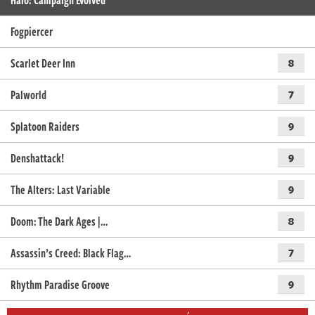
Fogpiercer
Scarlet Deer Inn
8
Palworld
7
Splatoon Raiders
9
Denshattack!
9
The Alters: Last Variable
9
Doom: The Dark Ages |…
8
Assassin’s Creed: Black Flag…
7
Rhythm Paradise Groove
9