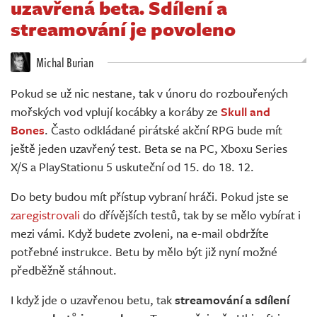
uzavřená beta. Sdílení a
Živě
streamování je povoleno
Michal Burian
Pokud se už nic nestane, tak v únoru do rozbouřených
mořských vod vplují kocábky a koráby ze
Skull and
Bones
. Často odkládané pirátské akční RPG bude mít
ještě jeden uzavřený test. Beta se na PC, Xboxu Series
X/S a PlayStationu 5 uskuteční od 15. do 18. 12.
Do bety budou mít přístup vybraní hráči. Pokud jste se
zaregistrovali
do dřívějších testů, tak by se mělo vybírat i
mezi vámi. Když budete zvoleni, na e-mail obdržíte
potřebné instrukce. Betu by mělo být již nyní možné
předběžně stáhnout.
I když jde o uzavřenou betu, tak
streamování a sdílení