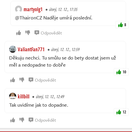
martyolg1
úterý, 12. 12., 17:35
@ThaironCZ Naděje umírá poslední.
8
Odpovědět
ValiantFan771
úterý, 12. 12., 12:59
Děkuju nechci. Tu smůlu se do bety dostat jsem už
měl a nedopadne to dobře
10
Odpovědět
killbill
úterý, 12. 12., 12:49
Tak uvidíme jak to dopadne.
12
Odpovědět