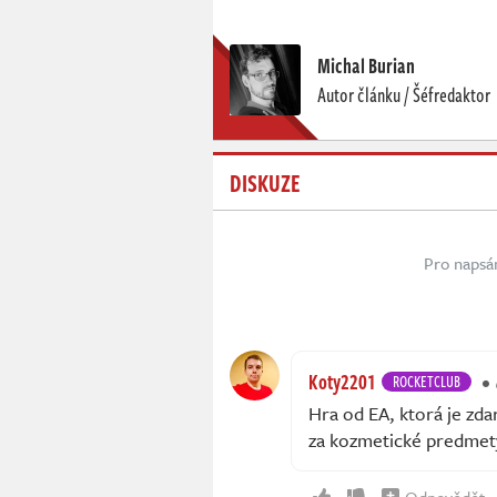
Michal Burian
Autor článku / Šéfredaktor
DISKUZE
Pro napsá
Koty2201
ROCKETCLUB
Hra od EA, ktorá je zda
za kozmetické predmety