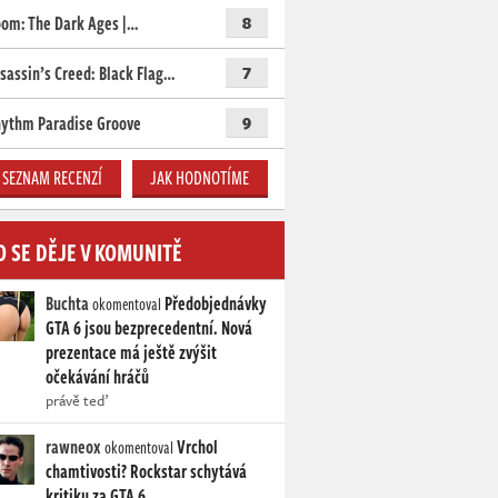
om: The Dark Ages |…
8
sassin’s Creed: Black Flag…
7
ythm Paradise Groove
9
SEZNAM RECENZÍ
JAK HODNOTÍME
O SE DĚJE V KOMUNITĚ
Buchta
Předobjednávky
okomentoval
GTA 6 jsou bezprecedentní. Nová
prezentace má ještě zvýšit
očekávání hráčů
právě teď
rawneox
Vrchol
okomentoval
chamtivosti? Rockstar schytává
kritiku za GTA 6