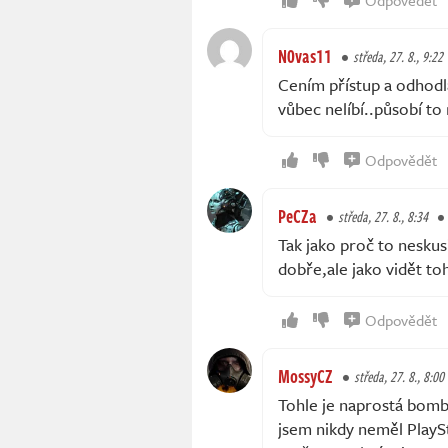
Odpovědět
N0vas11
středa, 27. 8., 9:22
Cením přístup a odhodlá
vůbec nelíbí..působí to 
Odpovědět
PeCZa
středa, 27. 8., 8:34
Tak jako proč to neskus
dobře,ale jako vidět t
Odpovědět
MossyCZ
středa, 27. 8., 8:00
Tohle je naprostá bomb
jsem nikdy neměl PlayS