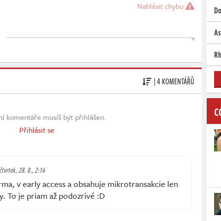
Nahlásit chybu
Do
As
Rh
| 4 KOMENTÁŘŮ
C
ní komentáře musíš být přihlášen.
Přihlásit se
čtvrtek, 28. 8., 2:16
rma, v early access a obsahuje mikrotransakcie len
. To je priam až podozrivé :D