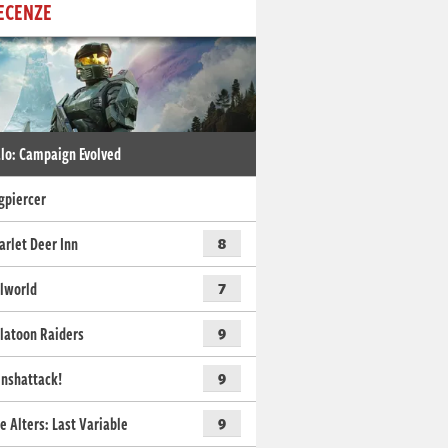
ECENZE
lo: Campaign Evolved
gpiercer
arlet Deer Inn
8
lworld
7
latoon Raiders
9
nshattack!
9
e Alters: Last Variable
9