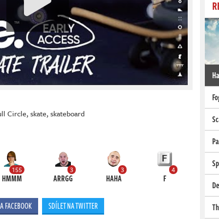
R
Ha
Fo
ll Circle
,
skate
,
skateboard
Sc
Pa
Sp
155
3
3
4
HMMM
ARRGG
HAHA
F
De
NA FACEBOOK
SDÍLET NA TWITTER
Th