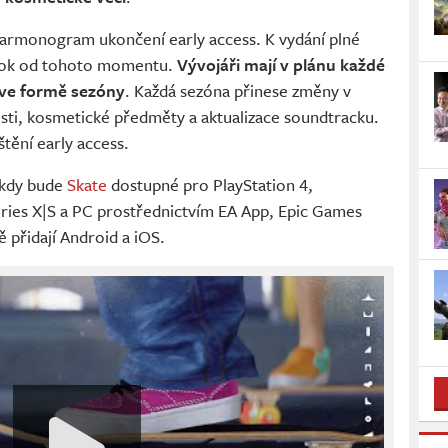
armonogram ukončení early access. K vydání plné
 rok od tohoto momentu.
Vývojáři mají v plánu každé
 ve formě sezóny
. Každá sezóna přinese změny v
sti, kosmetické předměty a aktualizace soundtracku.
tění early access.
, kdy bude
Skate
dostupné pro PlayStation 4,
eries X|S a PC prostřednictvím EA App, Epic Games
 přidají Android a iOS.