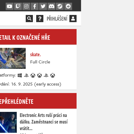
PŘIHLÁŠENÍ
ETAIL K OZNAČENÉ HŘE
skate.
Full Circle
latformy:
dání: 16. 9. 2025 (early access)
EPŘEHLÉDNĚTE
Electronic Arts ruší práci na
dálku. Zaměstnanci se musí
vrátit…