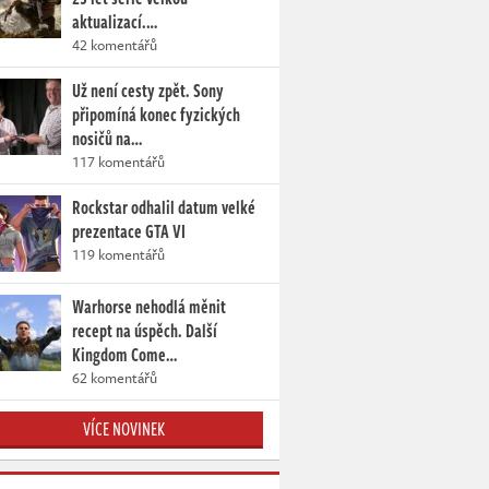
aktualizací.…
42 komentářů
Už není cesty zpět. Sony
připomíná konec fyzických
nosičů na…
117 komentářů
Rockstar odhalil datum velké
prezentace GTA VI
119 komentářů
Warhorse nehodlá měnit
recept na úspěch. Další
Kingdom Come…
62 komentářů
VÍCE NOVINEK