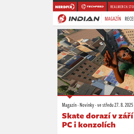
REALMERCH.STO
MAGAZÍN
RECE
Magazín
·
Novinky
·
ve středu
27. 8. 2025
Skate dorazí v zář
PC i konzolích