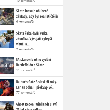
10 komentářů
Skate inovuje oblíbené
základy, aby byl realističtější
6 komentářů
Skate čeká další velká
zkouška. Vývojáři vylepší
vizuál a…
2 komentářů
EA stanovila okno vydání
Battlefieldu a Skate
11 komentářů
Baldur's Gate 3 slaví tři roky.
Larian odhalil překvapivé…
77 komentářů
Ghost Recon: Wildlands slaví
25 let série velkou