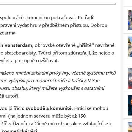
spolupráci s komunitou pokračovat. Po řadě
řipraveni vydat hru v předběžném přístupu. Dobrou
e zdarma.
an Vansterdam
, obrovské otevřené „hřiště“ navržené
 pro skateboardisty. Tvůrci přitom zdůrazňují, že nejde o
yvíjet a postupně rozšiřovat.
našeho mínění základní prvky hry, včetně systému triků
jsme vylepšili pro moderní hráče a hráčky. V San
ustu obsahu, který můžete vyzkoušet s ostatními
jí autoři.
vou pilířích:
svobodě a komunitě
. Hráči se mohou
mami (na jednom serveru může být až 150
říč zařízeními a žádné mikrotransakce vztahující se k
 kosmetické věci
.