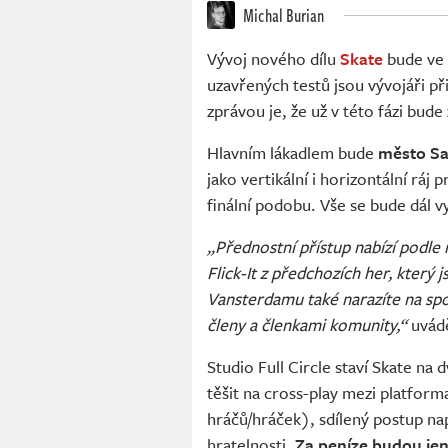
Michal Burian
Vývoj nového dílu
Skate
bude ve 
uzavřených testů jsou vývojáři p
zprávou je, že už v této fázi bud
Hlavním lákadlem bude
město S
jako vertikální i horizontální ráj
finální podobu. Vše se bude dál v
„Přednostní přístup nabízí podle 
Flick-It z předchozích her, který 
Vansterdamu také narazíte na spo
členy a členkami komunity,“
uvádě
Studio Full Circle staví Skate na d
těšit na cross-play mezi platfor
hráčů/hráček), sdílený postup nap
hratelnosti.
Za peníze budou jen