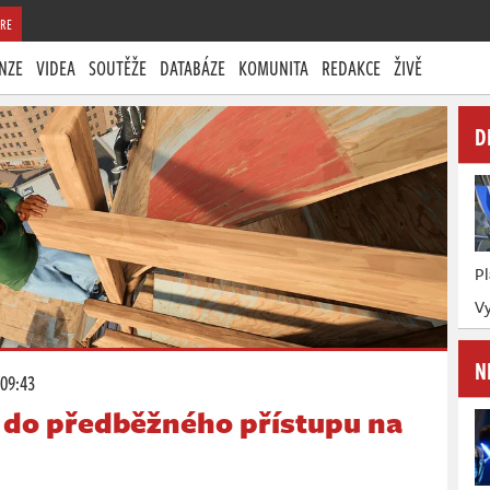
RE
NZE
VIDEA
SOUTĚŽE
DATABÁZE
KOMUNITA
REDAKCE
ŽIVĚ
D
P
Vy
N
 09:43
í do předběžného přístupu na