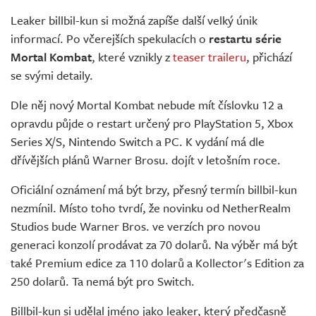
Živě
Leaker billbil-kun si možná zapíše další velký únik
informací. Po včerejších spekulacích o
restartu série
Mortal Kombat
, které vznikly z
teaser traileru
, přichází
se svými detaily.
Dle něj nový Mortal Kombat nebude mít číslovku 12 a
opravdu půjde o restart určený pro PlayStation 5, Xbox
Series X/S, Nintendo Switch a PC. K vydání má dle
dřívějších plánů Warner Brosu. dojít v letošním roce.
Oficiální oznámení má být brzy, přesný termín billbil-kun
nezmínil. Místo toho tvrdí, že novinku od NetherRealm
Studios bude Warner Bros. ve verzích pro novou
generaci konzolí prodávat za 70 dolarů. Na výběr má být
také Premium edice za 110 dolarů a Kollector's Edition za
250 dolarů. Ta nemá být pro Switch.
Billbil-kun si udělal jméno jako leaker, který předčasně