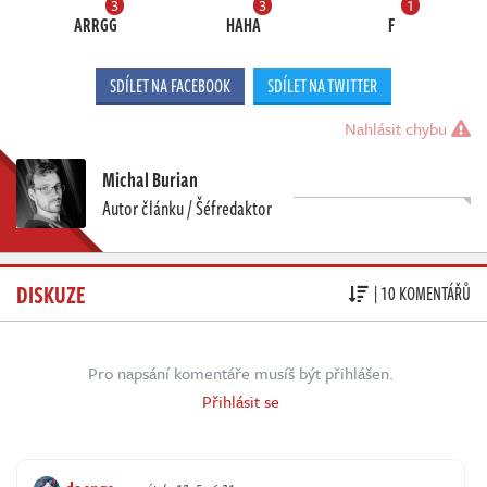
3
3
1
ARRGG
HAHA
F
SDÍLET NA FACEBOOK
SDÍLET NA TWITTER
Nahlásit chybu
Michal Burian
Autor článku / Šéfredaktor
DISKUZE
| 10 KOMENTÁŘŮ
Pro napsání komentáře musíš být přihlášen.
Přihlásit se