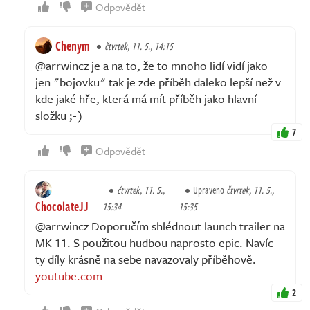
Odpovědět
Chenym
čtvrtek, 11. 5., 14:15
@arrwincz je a na to, že to mnoho lidí vidí jako
jen "bojovku" tak je zde příběh daleko lepší než v
kde jaké hře, která má mít příběh jako hlavní
složku ;-)
7
Odpovědět
čtvrtek, 11. 5.,
Upraveno
čtvrtek, 11. 5.,
ChocolateJJ
15:34
15:35
@arrwincz Doporučím shlédnout launch trailer na
MK 11. S použitou hudbou naprosto epic. Navíc
ty díly krásně na sebe navazovaly příběhově.
youtube.com
2