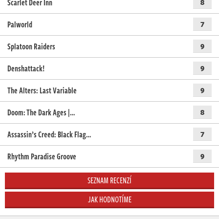
Scarlet Deer Inn
8
Palworld
7
Splatoon Raiders
9
Denshattack!
9
The Alters: Last Variable
9
Doom: The Dark Ages |…
8
Assassin’s Creed: Black Flag…
7
Rhythm Paradise Groove
9
SEZNAM RECENZÍ
JAK HODNOTÍME