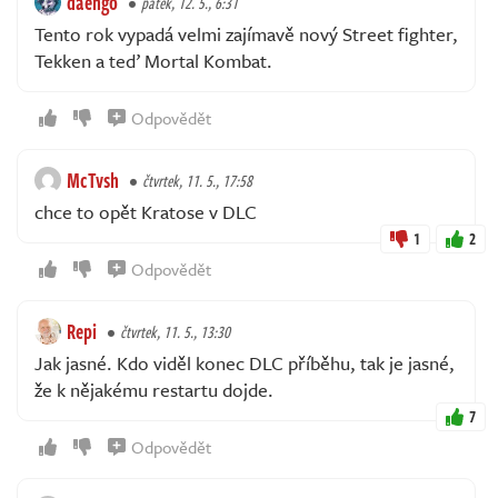
daengo
pátek, 12. 5., 6:31
Tento rok vypadá velmi zajímavě nový Street fighter,
Tekken a teď Mortal Kombat.
Odpovědět
McTvsh
čtvrtek, 11. 5., 17:58
chce to opět Kratose v DLC
1
2
Odpovědět
Repi
čtvrtek, 11. 5., 13:30
Jak jasné. Kdo viděl konec DLC příběhu, tak je jasné,
že k nějakému restartu dojde.
7
Odpovědět