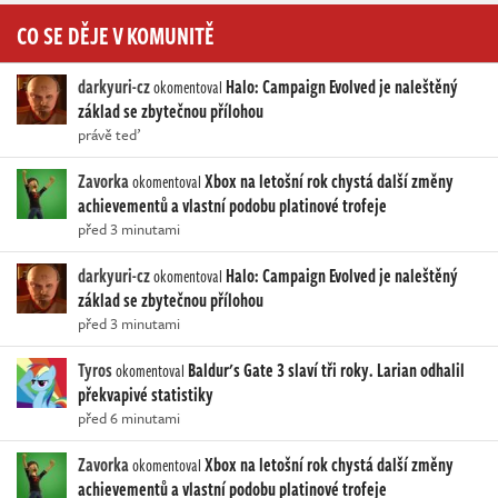
CO SE DĚJE V KOMUNITĚ
darkyuri-cz
Halo: Campaign Evolved je naleštěný
okomentoval
základ se zbytečnou přílohou
právě teď
Zavorka
Xbox na letošní rok chystá další změny
okomentoval
achievementů a vlastní podobu platinové trofeje
před 3 minutami
darkyuri-cz
Halo: Campaign Evolved je naleštěný
okomentoval
základ se zbytečnou přílohou
před 3 minutami
Tyros
Baldur's Gate 3 slaví tři roky. Larian odhalil
okomentoval
překvapivé statistiky
před 6 minutami
Zavorka
Xbox na letošní rok chystá další změny
okomentoval
achievementů a vlastní podobu platinové trofeje