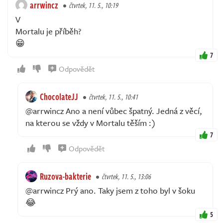
arrwincz
čtvrtek, 11. 5., 10:19
V
Mortalu je příběh?
😁
7
Odpovědět
ChocolateJJ
čtvrtek, 11. 5., 10:41
@arrwincz Ano a není vůbec špatný. Jedná z věcí,
na kterou se vždy v Mortalu těším :)
7
Odpovědět
Ruzova-bakterie
čtvrtek, 11. 5., 13:06
@arrwincz Prý ano. Taky jsem z toho byl v šoku
😂
5