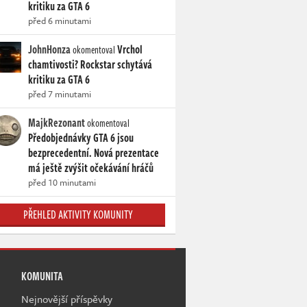
kritiku za GTA 6
před 6 minutami
JohnHonza
Vrchol
okomentoval
chamtivosti? Rockstar schytává
kritiku za GTA 6
před 7 minutami
MajkRezonant
okomentoval
Předobjednávky GTA 6 jsou
bezprecedentní. Nová prezentace
má ještě zvýšit očekávání hráčů
před 10 minutami
PŘEHLED AKTIVITY KOMUNITY
KOMUNITA
Nejnovější příspěvky