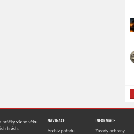
NAVIGACE
INFORMACE
 a hráčky všeho věku
ých hrách.
Archiv pořadu
Zásady ochrany