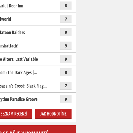
arlet Deer Inn
8
lworld
7
latoon Raiders
9
nshattack!
9
e Alters: Last Variable
9
om: The Dark Ages |…
8
sassin’s Creed: Black Flag…
7
ythm Paradise Groove
9
SEZNAM RECENZÍ
JAK HODNOTÍME