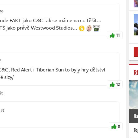
15
 bude FAKT jako C&C tak se máme na co těšit...
TS jako právě Westwood Studios...
11
2
, Red Alert i Tiberian Sun to byly hry dětství
R
é slzy/
12
ět
:44
Ha
8
Fo