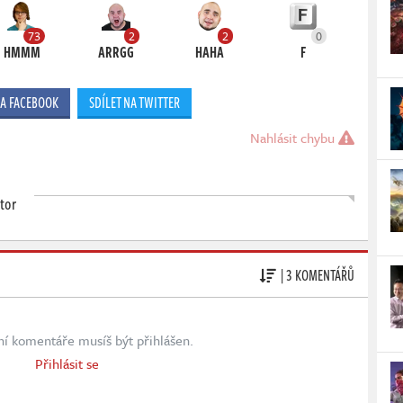
73
2
2
0
HMMM
ARRGG
HAHA
F
NA FACEBOOK
SDÍLET NA TWITTER
Nahlásit chybu
tor
| 3 KOMENTÁŘŮ
ní komentáře musíš být přihlášen.
Přihlásit se