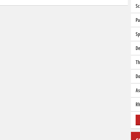
Sc
Pa
Sp
De
Th
Do
As
Rh