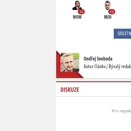
15
10
WOW
MEH
SDÍLET 
Ondřej Svoboda
Autor článku / Bývalý redak
DISKUZE
Pro napsá