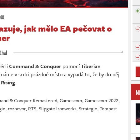
:40
zuje, jak mělo EA pečovat o
er
áhal
érii
Command & Conquer
pomocí
Tiberian
, máme v srdci prázdné místo a vypadá to, že by do něj
Rising
.
N
nd & Conquer Remastered
,
Gamescom
,
Gamescom 2022
,
gie
,
rozhovor
,
RTS
,
Slipgate Ironworks
,
Strategie
,
Tempest