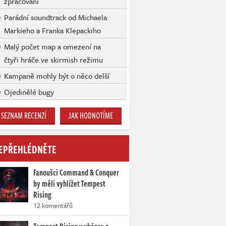
zpracování
Parádní soundtrack od Michaela
Markieho a Franka Klepackiho
Malý počet map a omezení na
čtyři hráče ve skirmish režimu
Kampaně mohly být o něco delší
Ojedinělé bugy
SEZNAM RECENZÍ
JAK HODNOTÍME
EPŘEHLÉDNĚTE
Fanoušci Command & Conquer
by měli vyhlížet Tempest
Rising
12 komentářů