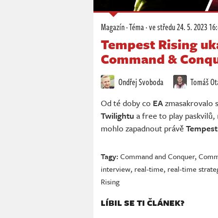
Magazín
·
Téma
·
ve středu
24. 5. 2023 16
Tempest Rising uka
Command & Conqu
Ondřej Svoboda
Tomáš Ot
Od té doby co
EA
zmasakrovalo s
Twilightu
a free to play paskvilů
mohlo zapadnout právě
Tempest 
Tagy:
Command and Conquer
,
Comma
interview
,
real-time
,
real-time strate
Rising
LÍBIL SE TI ČLÁNEK?