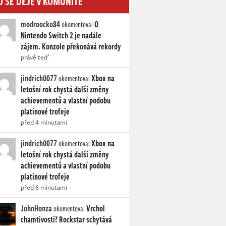
O SE DĚJE V KOMUNITĚ
modroocko84
O
okomentoval
Nintendo Switch 2 je nadále
zájem. Konzole překonává rekordy
právě teď
jindrich0077
Xbox na
okomentoval
letošní rok chystá další změny
achievementů a vlastní podobu
platinové trofeje
před 4 minutami
jindrich0077
Xbox na
okomentoval
letošní rok chystá další změny
achievementů a vlastní podobu
platinové trofeje
před 6 minutami
JohnHonza
Vrchol
okomentoval
chamtivosti? Rockstar schytává