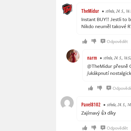
TheMidur
středa, 24. 5., 16:
Instant BUY!! Jestli to
Nikdo neuměl takové R
Odpovědět
narm
středa, 24. 5., 16:5
@TheMidur přesně C&C
/ukákpnutí nostalgick
Odpověd
Pavel8102
středa, 24. 5., 14
Zajímavý 👍 díky
Odpovědět