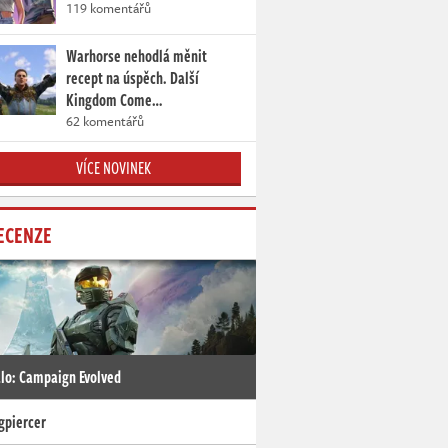
119 komentářů
Warhorse nehodlá měnit
recept na úspěch. Další
Kingdom Come…
62 komentářů
VÍCE NOVINEK
ECENZE
lo: Campaign Evolved
gpiercer