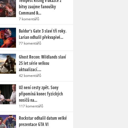
Tempest Rising v ukázce z
bitvy zaujme fanoušky
Command &…
7 komentářů
Baldur's Gate 3 slaví tři roky.
Larian odhalil překvapivé…
77 komentářů
Ghost Recon: Wildlands slaví
25 let série velkou
aktualizací.…
42 komentářů
Už není cesty zpět. Sony
připomíná konec fyzických
nosičů na…
117 komentářů
Rockstar odhalil datum velké
prezentace GTA VI