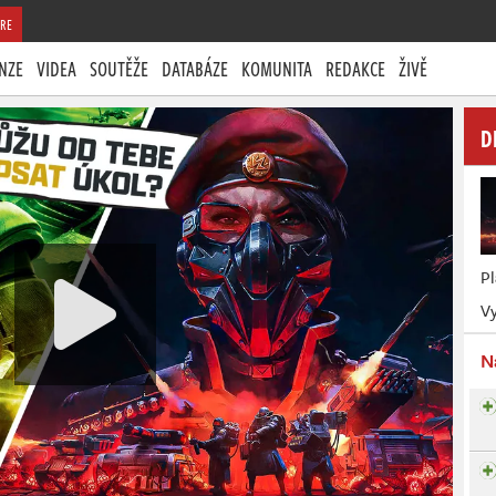
RE
NZE
VIDEA
SOUTĚŽE
DATABÁZE
KOMUNITA
REDAKCE
ŽIVĚ
D
P
Vy
N