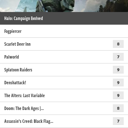
Halo: Campaign Evolved
Fogpiercer
Scarlet Deer Inn
8
Palworld
7
Splatoon Raiders
9
Denshattack!
9
The Alters: Last Variable
9
Doom: The Dark Ages |…
8
Assassin’s Creed: Black Flag…
7