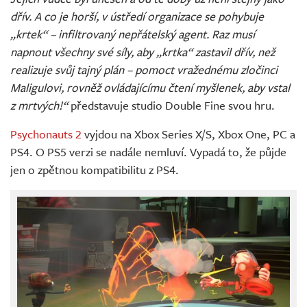
dřív. A co je horší, v ústředí organizace se pohybuje
„krtek“ – infiltrovaný nepřátelský agent. Raz musí
napnout všechny své síly, aby „krtka“ zastavil dřív, než
realizuje svůj tajný plán – pomoct vražednému zločinci
Maligulovi, rovněž ovládajícímu čtení myšlenek, aby vstal
z mrtvých!“
představuje studio Double Fine svou hru.
Psychonauts 2
vyjdou na Xbox Series X/S, Xbox One, PC a
PS4. O PS5 verzi se nadále nemluví. Vypadá to, že půjde
jen o zpětnou kompatibilitu z PS4.