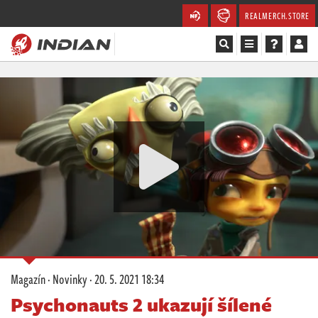
REALMERCH.STORE
Magazín
Recenze
Videa
Soutěže
Databáze
Komunita
Magazín
·
Novinky
·
20. 5. 2021 18:34
Redakce
Psychonauts 2 ukazují šílené