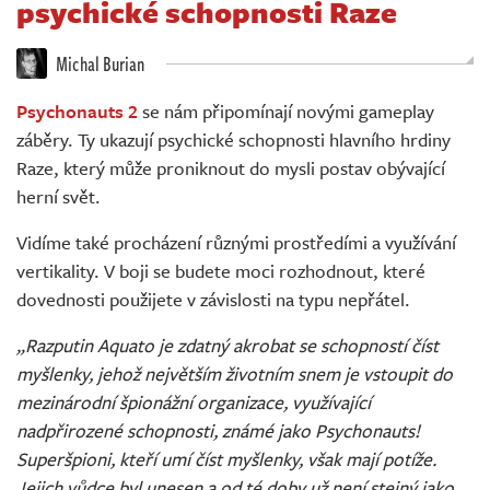
psychické schopnosti Raze
Živě
Michal Burian
Psychonauts 2
se nám připomínají novými gameplay
záběry. Ty ukazují psychické schopnosti hlavního hrdiny
Raze, který může proniknout do mysli postav obývající
herní svět.
Vidíme také procházení různými prostředími a využívání
vertikality. V boji se budete moci rozhodnout, které
dovednosti použijete v závislosti na typu nepřátel.
„Razputin Aquato je zdatný akrobat se schopností číst
myšlenky, jehož největším životním snem je vstoupit do
mezinárodní špionážní organizace, využívající
nadpřirozené schopnosti, známé jako Psychonauts!
Superšpioni, kteří umí číst myšlenky, však mají potíže.
Jejich vůdce byl unesen a od té doby už není stejný jako