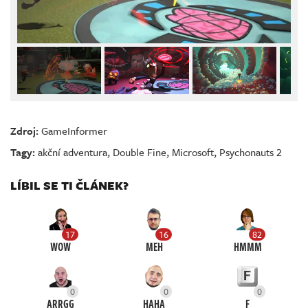
Zdroj:
GameInformer
Tagy:
akční adventura
,
Double Fine
,
Microsoft
,
Psychonauts 2
LÍBIL SE TI ČLÁNEK?
17
16
82
WOW
MEH
HMMM
0
0
0
ARRGG
HAHA
F