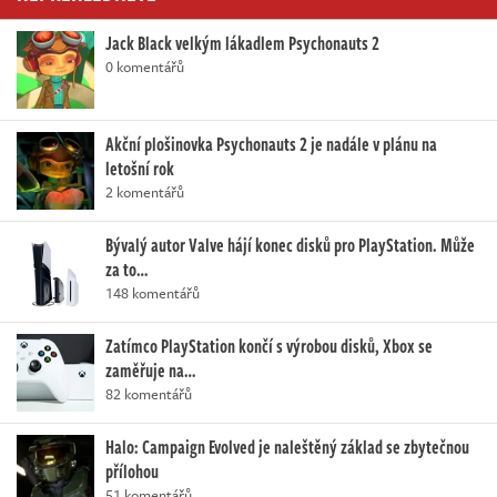
Jack Black velkým lákadlem Psychonauts 2
0 komentářů
Akční plošinovka Psychonauts 2 je nadále v plánu na
letošní rok
2 komentářů
Bývalý autor Valve hájí konec disků pro PlayStation. Může
za to…
148 komentářů
Zatímco PlayStation končí s výrobou disků, Xbox se
zaměřuje na…
82 komentářů
Halo: Campaign Evolved je naleštěný základ se zbytečnou
přílohou
51 komentářů