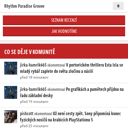
Rhythm Paradise Groove
9
SEZNAM RECENZÍ
JAK HODNOTÍME
CO SE DĚJE V KOMUNITĚ
jirka-hamrik665
V portorickém thrilleru Esta Isla se
okomentoval
mladý rybář zaplete do světa zločinu a násilí
před 18 minutami
jirka-hamrik665
Po grafikách a pamětech přijdou na
okomentoval
řadu základní desky
před 19 minutami
pishcott
Už není cesty zpět. Sony připomíná konec
okomentoval
fyzických nosičů na krabicích PlayStationu 5
před 25 minutami