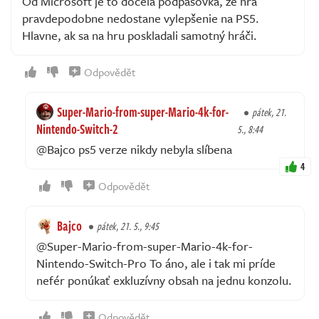
Od Microsoft je to docela podpásovka, že hra
pravdepodobne nedostane vylepšenie na PS5.
Hlavne, ak sa na hru poskladali samotný hráči.
Odpovědět
Super-Mario-from-super-Mario-4k-for-
pátek, 21.
Nintendo-Switch-2
5., 8:44
@Bajco ps5 verze nikdy nebyla slíbena
4
Odpovědět
Bajco
pátek, 21. 5., 9:45
@Super-Mario-from-super-Mario-4k-for-
Nintendo-Switch-Pro To áno, ale i tak mi príde
nefér ponúkať exkluzívny obsah na jednu konzolu.
Odpovědět