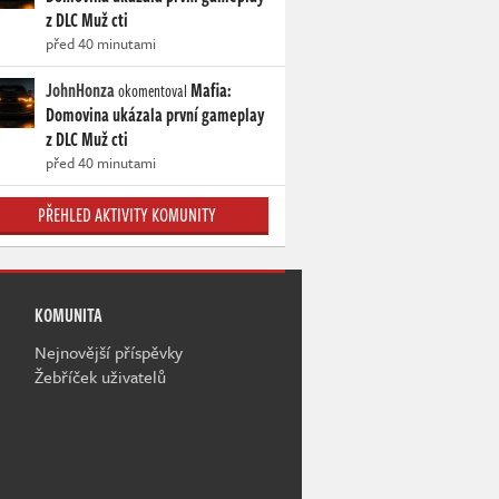
z DLC Muž cti
před 40 minutami
JohnHonza
Mafia:
okomentoval
Domovina ukázala první gameplay
z DLC Muž cti
před 40 minutami
PŘEHLED AKTIVITY KOMUNITY
KOMUNITA
Nejnovější příspěvky
Žebříček uživatelů