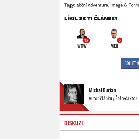
Tagy:
akční adventura
,
Image & For
LÍBIL SE TI ČLÁNEK?
15
9
WOW
MEH
SDÍLET 
Michal Burian
Autor článku / Šéfredaktor
DISKUZE