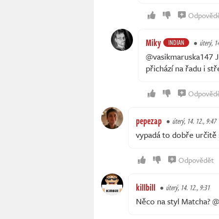
Odpověd
Miky
INDIAN
úterý, 1
@vasikmaruska147 Je 
přichází na řadu i stř
Odpověd
pepezap
úterý, 14. 12., 9:47
vypadá to dobře určitě 
Odpovědět
killbill
úterý, 14. 12., 9:31
Něco na styl Matcha? @