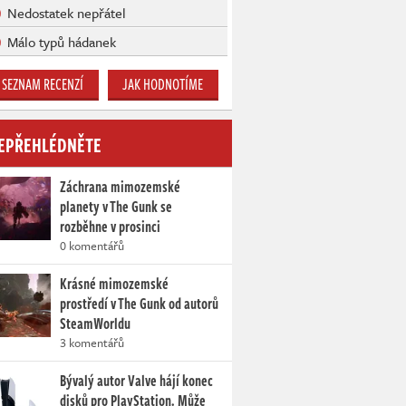
Nedostatek nepřátel
Málo typů hádanek
SEZNAM RECENZÍ
JAK HODNOTÍME
EPŘEHLÉDNĚTE
Záchrana mimozemské
planety v The Gunk se
rozběhne v prosinci
0 komentářů
Krásné mimozemské
prostředí v The Gunk od autorů
SteamWorldu
3 komentářů
Bývalý autor Valve hájí konec
disků pro PlayStation. Může