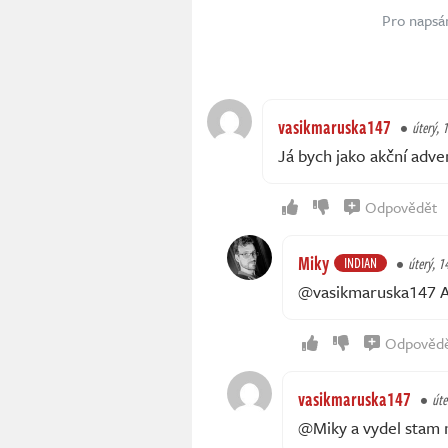
Pro napsá
vasikmaruska147
úterý, 
Já bych jako akční adv
Odpovědět
Miky
INDIAN
úterý, 1
@vasikmaruska147 Ak
Odpověd
vasikmaruska147
úte
@Miky a vydel stam n