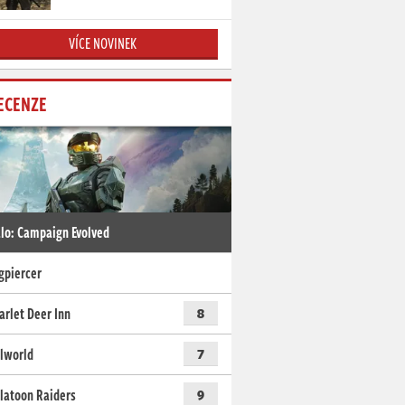
VÍCE NOVINEK
ECENZE
lo: Campaign Evolved
gpiercer
arlet Deer Inn
8
lworld
7
latoon Raiders
9