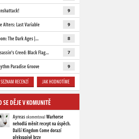
nshattack!
9
e Alters: Last Variable
9
om: The Dark Ages |…
8
sassin’s Creed: Black Flag…
7
ythm Paradise Groove
9
SEZNAM RECENZÍ
JAK HODNOTÍME
O SE DĚJE V KOMUNITĚ
Ayreas
Warhorse
okomentoval
nehodlá měnit recept na úspěch.
Další Kingdom Come dorazí
překvapivě brzy