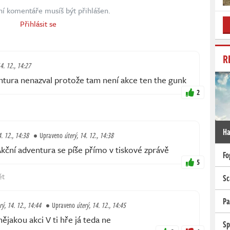
ní komentáře musíš být přihlášen.
Přihlásit se
R
14. 12., 14:27
entura nenazval protože tam není akce ten the gunk
2
Ha
4. 12., 14:38
Upraveno
úterý, 14. 12., 14:38
ční adventura se píše přímo v tiskové zprávě
Fo
5
ět
Sc
Pa
rý, 14. 12., 14:44
Upraveno
úterý, 14. 12., 14:45
ějakou akci V ti hře já teda ne
Sp