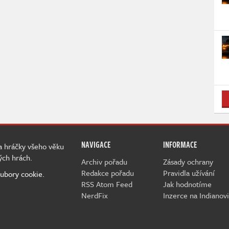
NAVIGACE
INFORMACE
 a hráčky všeho věku
ých hrách.
Archiv pořadu
Zásady ochrany
Redakce pořadu
Pravidla užívání
ubory cookie.
RSS Atom Feed
Jak hodnotíme
NerdFix
Inzerce na Indianovi