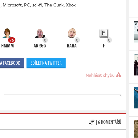
m
,
Microsoft
,
PC
,
sci-fi
,
The Gunk
,
Xbox
76
0
0
0
HMMM
ARRGG
HAHA
F
NA FACEBOOK
SDÍLET NA TWITTER
Nahlásit chybu
| 6 KOMENTÁŘŮ