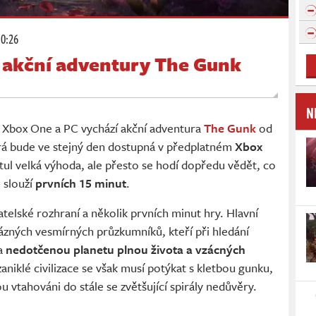
10:26
z akční adventury The Gunk
N
, Xbox One a PC vychází akční adventura
The Gunk
od
á bude ve stejný den dostupná v předplatném
Xbox
itul velká výhoda, ale přesto se hodí dopředu vědět, co
 slouží
prvních 15 minut
.
atelské rozhraní a několik prvních minut hry. Hlavní
rázných vesmírných průzkumníků, kteří při hledání
na
nedotčenou planetu plnou života a vzácných
zaniklé civilizace se však musí potýkat s kletbou gunku,
ou vtahováni do stále se zvětšující spirály nedůvěry.