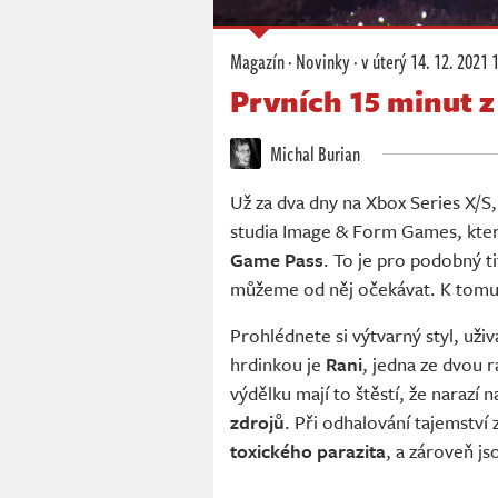
Magazín
·
Novinky
·
v úterý
14. 12. 2021 
Prvních 15 minut 
Michal Burian
Už za dva dny na Xbox Series X/S
studia Image & Form Games, kter
Game Pass
. To je pro podobný t
můžeme od něj očekávat. K tomu
Prohlédnete si výtvarný styl, uživ
hrdinkou je
Rani
, jedna ze dvou 
výdělku mají to štěstí, že narazí 
zdrojů
. Při odhalování tajemství 
toxického parazita
, a zároveň js