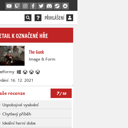
PŘIHLÁŠENÍ
ETAIL K OZNAČENÉ HŘE
The Gunk
Image & Form
latformy:
dání: 16. 12. 2021
7
aše recenze
/ 10
Uspokojivé vysávání
Chytlavý příběh
Ideální herní doba