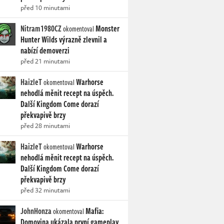
před 10 minutami
Nitram1980CZ
Monster
okomentoval
Hunter Wilds výrazně zlevnil a
nabízí demoverzi
před 21 minutami
HaizleT
Warhorse
okomentoval
nehodlá měnit recept na úspěch.
Další Kingdom Come dorazí
překvapivě brzy
před 28 minutami
HaizleT
Warhorse
okomentoval
nehodlá měnit recept na úspěch.
Další Kingdom Come dorazí
překvapivě brzy
před 32 minutami
JohnHonza
Mafia:
okomentoval
Domovina ukázala první gameplay