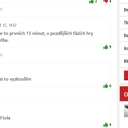
2
4
ět
De
Th
4. 12., 14:52
to prvních 15 minut, v pozdějších fázích hry
Do
elba.
9
As
ět
Rh
si to vyzkouším
6
C
Fiola
4