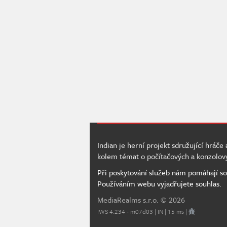
Indian je herní projekt sdružující hráče
kolem témat o počítačových a konzolov
Při poskytování služeb nám pomáhají so
Používáním webu vyjadřujete souhlas.
MediaRealms s.r.o.
© 2026
IWS 4.234 - m07d03 | IN | 15 ms |