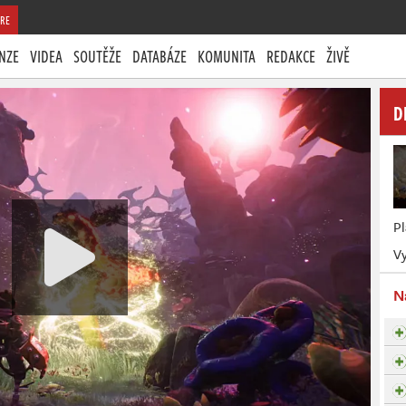
RE
NZE
VIDEA
SOUTĚŽE
DATABÁZE
KOMUNITA
REDAKCE
ŽIVĚ
D
P
Vy
N