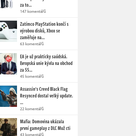
za to…
147 komentářů
Zatímco PlayStation končí s
výrobou disků, Xbox se
zaměřuje na…
63 komentářů
EA je už prakticky saúdská.
Evropská unie kývla na obchod
za 55…
45 komentářů
Assassin's Creed Black Flag
Resynced dostal velký update.
…
22 komentářů
Mafia: Domovina ukázala
první gameplay z DLC Muž cti
43 komentářů