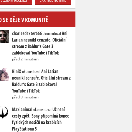
SEZNAM RECENZÍ
JAK HODNOTÍME
O SE DĚJE V KOMUNITĚ
charlesdexter666
Ani
okomentoval
Larian neunikl cenzuře. Oficiální
stream z Baldur's Gate 3
zablokoval YouTube i TikTok
před 2 minutami
RiniX
Ani Larian
okomentoval
neunikl cenzuře. Oficiální stream z
Baldur's Gate 3 zablokoval
YouTube i TikTok
před 8 minutami
Maxianimal
Už není
okomentoval
cesty zpět. Sony připomíná konec
fyzických nosičů na krabicích
PlayStationu 5