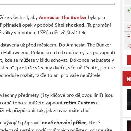
í ze všech sil, aby
Amnesia: The Bunker
byla pro
ď přinášejí opak v podobě
Shellshocked
. Ta promění
 války v mnohem těžší a děsivější zážitek.
ředstavena už před měsícem. Do Amnesia: The Bunker
sti Halloweenu. Pokud si na to troufnete, tak po zapnutí
íst, kde se můžete v klidu schovat. Dokonce nebudete v
stech“, protože všechny dveře, včetně těchto, jsou ze
ednoduše rozbít, takže to ani pro vaše nepřátele
N
 všechny předměty (i ty klíčové pro dějovou linii) jsou
Kromě toho si můžete zapnout
režim Custom
a
ážitek přizpůsobit tak, jak zrovna máte chuť.
. Vývojáři připravili
nové chování příšer
, které
e tady také systém podúrovňových pojistek, kdy musíte