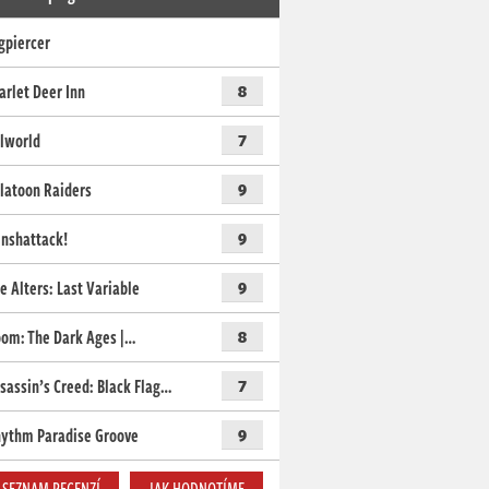
gpiercer
arlet Deer Inn
8
lworld
7
latoon Raiders
9
nshattack!
9
e Alters: Last Variable
9
om: The Dark Ages |…
8
sassin’s Creed: Black Flag…
7
ythm Paradise Groove
9