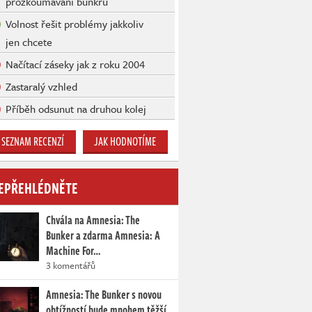
prozkoumávání bunkru
Volnost řešit problémy jakkoliv
jen chcete
Načítací záseky jak z roku 2004
Zastaralý vzhled
Příběh odsunut na druhou kolej
SEZNAM RECENZÍ
JAK HODNOTÍME
EPŘEHLÉDNĚTE
Chvála na Amnesia: The
Bunker a zdarma Amnesia: A
Machine For…
3 komentářů
Amnesia: The Bunker s novou
obtížností bude mnohem těžší