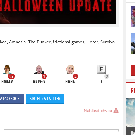
kce
,
Amnesia: The Bunker
,
frictional games
,
Horor
,
Survival
95
1
2
0
HMMM
ARRGG
HAHA
F
R
NA FACEBOOK
SDÍLET NA TWITTER
Nahlásit chybu
Ha