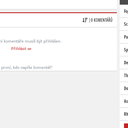
Fo
| 0 KOMENTÁŘŮ
Sc
Pa
ní komentáře musíš být přihlášen.
Přihlásit se
Sp
De
první, kdo napíše komentář!
Th
Do
As
Rh