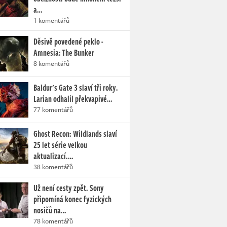
a…
1 komentářů
Děsivě povedené peklo -
Amnesia: The Bunker
8 komentářů
Baldur's Gate 3 slaví tři roky.
Larian odhalil překvapivé…
77 komentářů
Ghost Recon: Wildlands slaví
25 let série velkou
aktualizací.…
38 komentářů
Už není cesty zpět. Sony
připomíná konec fyzických
nosičů na…
78 komentářů