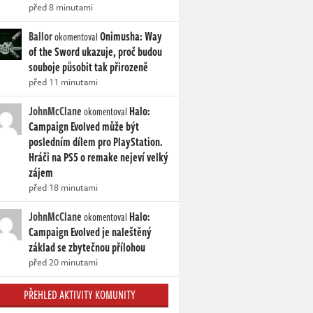
před 8 minutami
Ballor
Onimusha: Way
okomentoval
of the Sword ukazuje, proč budou
souboje působit tak přirozeně
před 11 minutami
JohnMcClane
Halo:
okomentoval
Campaign Evolved může být
posledním dílem pro PlayStation.
Hráči na PS5 o remake nejeví velký
zájem
před 18 minutami
JohnMcClane
Halo:
okomentoval
Campaign Evolved je naleštěný
základ se zbytečnou přílohou
před 20 minutami
PŘEHLED AKTIVITY KOMUNITY