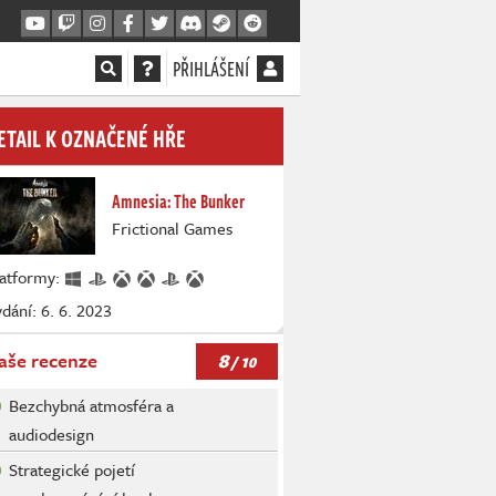
PŘIHLÁŠENÍ
ETAIL K OZNAČENÉ HŘE
Amnesia: The Bunker
Frictional Games
latformy:
dání: 6. 6. 2023
8
aše recenze
/ 10
Bezchybná atmosféra a
audiodesign
Strategické pojetí