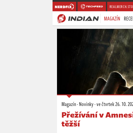
REALMERCH.STO
MAGAZÍN
RECE
Magazín
·
Novinky
·
ve čtvrtek
26. 10. 20
Přežívání v Amnesi
těžší