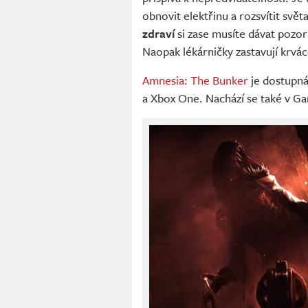
obnovit elektřinu a rozsvítit svět
zdraví
si zase musíte dávat pozor 
Naopak lékárničky zastavují krvác
Amnesia: The Bunker
je dostupná
a Xbox One. Nachází se také v G