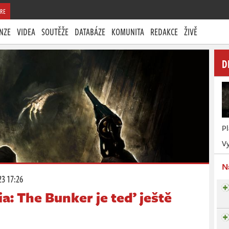
RE
NZE
VIDEA
SOUTĚŽE
DATABÁZE
KOMUNITA
REDAKCE
ŽIVĚ
D
P
Vy
N
23 17:26
a: The Bunker je teď ještě