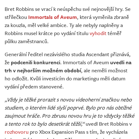
Živě
Bret Robbins se vrací k neúspěchu své nejnovější hry. Se
střílečkou
Immortals of Aveum
, která vyměnila zbraně
za kouzla, měl velké ambice. Ty ale nebyly naplněny a
Robbins musel krátce po vydání titulu
vyhodit
téměř
půlku zaměstnanců.
Generální ředitel nezávislého studia Ascendant přiznává,
že
podcenili konkurenci
. Immortals of Aveum
uvedli na
trh v nejhorším možném období
, ale neměli možnost
ho odložit. Kvůli investicím do marketingu měli datum
vydání předem stanovené.
„Vždy je těžké prorazit s novou videoherní značkou nebo
studiem, o kterém lidé slyší poprvé. Bylo pro nás obtížné
zaujmout hráče. Pro zbrusu novou hru je to vždycky těžké
a tento rok to bylo desetkrát těžší,“
uvedl Bret Robbins v
rozhovoru
pro Xbox Expansion Pass s tím, že vycházela