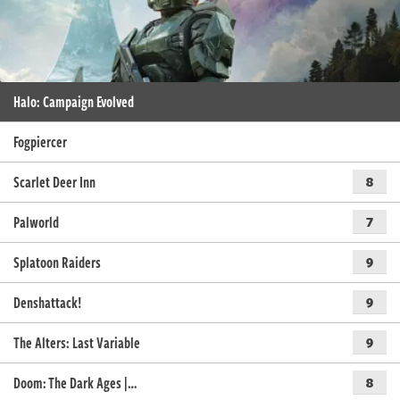
Halo: Campaign Evolved
Fogpiercer
Scarlet Deer Inn
8
Palworld
7
Splatoon Raiders
9
Denshattack!
9
The Alters: Last Variable
9
Doom: The Dark Ages |…
8