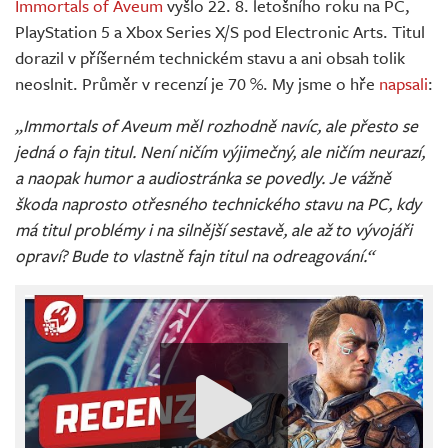
Immortals of Aveum
vyšlo 22. 8. letošního roku na PC,
PlayStation 5 a Xbox Series X/S pod Electronic Arts. Titul
dorazil v příšerném technickém stavu a ani obsah tolik
neoslnit. Průměr v recenzí je 70 %. My jsme o hře
napsali
:
„Immortals of Aveum měl rozhodně navíc, ale přesto se
jedná o fajn titul. Není ničím výjimečný, ale ničím neurazí,
a naopak humor a audiostránka se povedly. Je vážně
škoda naprosto otřesného technického stavu na PC, kdy
má titul problémy i na silnější sestavě, ale až to vývojáři
opraví? Bude to vlastně fajn titul na odreagování.“