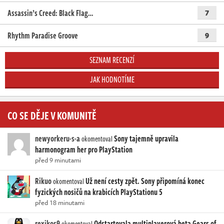
Assassin’s Creed: Black Flag…
7
Rhythm Paradise Groove
9
SEZNAM RECENZÍ
JAK HODNOTÍME
CO SE DĚJE V KOMUNITĚ
newyorkeru-s-a
Sony tajemně upravila
okomentoval
harmonogram her pro PlayStation
před 9 minutami
Rikuo
Už není cesty zpět. Sony připomíná konec
okomentoval
fyzických nosičů na krabicích PlayStationu 5
před 18 minutami
rexikos9
Odstartovala multiplayerová beta Gears of
okomentoval