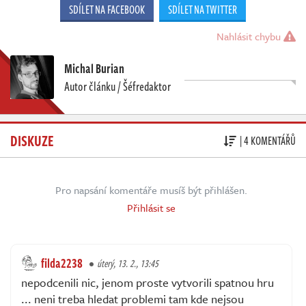
SDÍLET NA FACEBOOK
SDÍLET NA TWITTER
Nahlásit chybu
Michal Burian
Autor článku / Šéfredaktor
DISKUZE
| 4 KOMENTÁŘŮ
Pro napsání komentáře musíš být přihlášen.
Přihlásit se
filda2238
úterý, 13. 2., 13:45
nepodcenili nic, jenom proste vytvorili spatnou hru
... neni treba hledat problemi tam kde nejsou