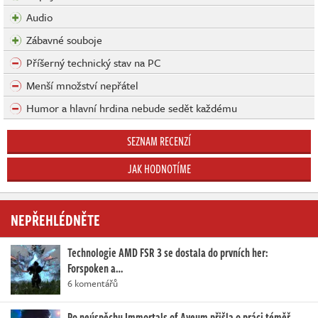
Audio
Zábavné souboje
Příšerný technický stav na PC
Menší množství nepřátel
Humor a hlavní hrdina nebude sedět každému
SEZNAM RECENZÍ
JAK HODNOTÍME
NEPŘEHLÉDNĚTE
Technologie AMD FSR 3 se dostala do prvních her:
Forspoken a…
6 komentářů
Po neúspěchu Immortals of Aveum přišla o práci téměř