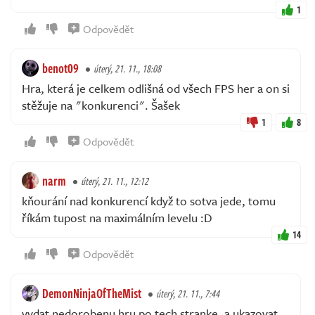
1
Odpovědět
benot09
úterý, 21. 11., 18:08
Hra, která je celkem odlišná od všech FPS her a on si
stěžuje na "konkurenci". Šašek
1
8
Odpovědět
narm
úterý, 21. 11., 12:12
kňourání nad konkurencí když to sotva jede, tomu
říkám tupost na maximálním levelu :D
14
Odpovědět
DemonNinjaOfTheMist
úterý, 21. 11., 7:44
vydat nedorobenu hru po tech stranke, a ukazovat