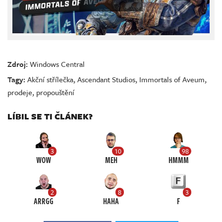
Zdroj:
Windows Central
Tagy:
Akční střílečka
,
Ascendant Studios
,
Immortals of Aveum
,
prodeje
,
propouštění
LÍBIL SE TI ČLÁNEK?
3
10
98
WOW
MEH
HMMM
2
8
3
ARRGG
HAHA
F