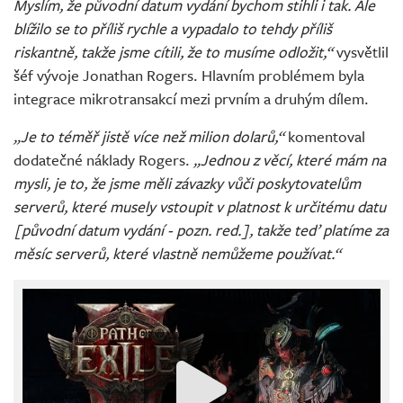
Myslím, že původní datum vydání bychom stihli i tak. Ale
blížilo se to příliš rychle a vypadalo to tehdy příliš
riskantně, takže jsme cítili, že to musíme odložit,“
vysvětlil
šéf vývoje Jonathan Rogers. Hlavním problémem byla
integrace mikrotransakcí mezi prvním a druhým dílem.
„Je to téměř jistě více než milion dolarů,“
komentoval
dodatečné náklady Rogers.
„Jednou z věcí, které mám na
mysli, je to, že jsme měli závazky vůči poskytovatelům
serverů, které musely vstoupit v platnost k určitému datu
[původní datum vydání - pozn. red.], takže teď platíme za
měsíc serverů, které vlastně nemůžeme používat.“