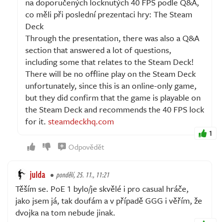
na doporučených locknutých 40 FPS podle Q&A,
co měli při poslední prezentaci hry: The Steam
Deck
Through the presentation, there was also a Q&A
section that answered a lot of questions,
including some that relates to the Steam Deck!
There will be no offline play on the Steam Deck
unfortunately, since this is an online-only game,
but they did confirm that the game is playable on
the Steam Deck and recommends the 40 FPS lock
for it.
steamdeckhq.com
1
Odpovědět
julda
pondělí, 25. 11., 11:21
Těším se. PoE 1 bylo/je skvělé i pro casual hráče,
jako jsem já, tak doufám a v případě GGG i věřím, že
dvojka na tom nebude jinak.