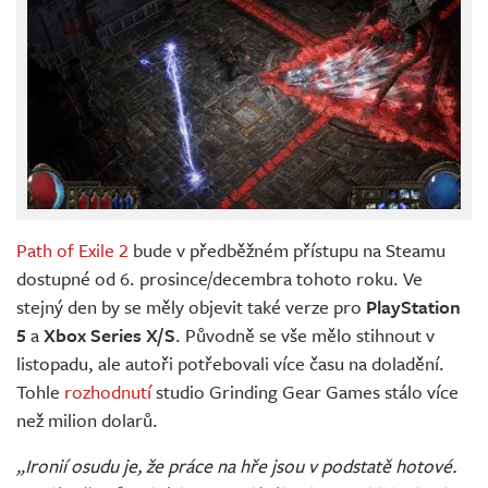
Path of Exile 2
bude v předběžném přístupu na Steamu
dostupné od 6. prosince/decembra tohoto roku. Ve
stejný den by se měly objevit také verze pro
PlayStation
5
a
Xbox Series X/S
. Původně se vše mělo stihnout v
listopadu, ale autoři potřebovali více času na doladění.
Tohle
rozhodnutí
studio Grinding Gear Games stálo více
než milion dolarů.
„Ironií osudu je, že práce na hře jsou v podstatě hotové.