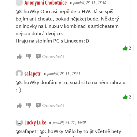
Anonymní Chobotnice
pondělí, 25. 11., 15:10
@ChoWky Ono asi nepůjde o HW. Já se spíš
bojím anticheatu, pokud nějakej bude. Některý
onlinovky na Linuxu v kombinaci s anticheatem
nejsou dobrá dvojice.
Hraju na stolním PC s Linuxem :D
2
Odpovědět
safapetr
pondělí, 25. 11., 18:21
@ChoWky doufám v to, snad si to na něm zahraju
:-)
2
Odpovědět
Lucky-Luke
pondělí, 25. 11., 19:39
@safapetr @ChoWky Mělo by to jít včetně bety