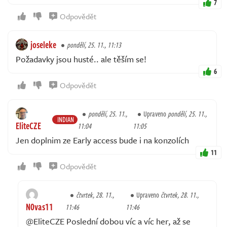
7
Odpovědět
joseleke
pondělí, 25. 11., 11:13
Požadavky jsou husté.. ale těším se!
6
Odpovědět
pondělí, 25. 11.,
Upraveno
pondělí, 25. 11.,
INDIAN
EliteCZE
11:04
11:05
Jen doplnim ze Early access bude i na konzolích
11
Odpovědět
čtvrtek, 28. 11.,
Upraveno
čtvrtek, 28. 11.,
N0vas11
11:46
11:46
@EliteCZE Poslední dobou víc a víc her, až se