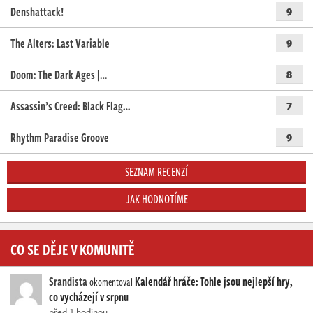
Denshattack!
9
The Alters: Last Variable
9
Doom: The Dark Ages |…
8
Assassin’s Creed: Black Flag…
7
Rhythm Paradise Groove
9
SEZNAM RECENZÍ
JAK HODNOTÍME
CO SE DĚJE V KOMUNITĚ
Srandista
Kalendář hráče: Tohle jsou nejlepší hry,
okomentoval
co vycházejí v srpnu
před 1 hodinou