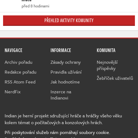
před 8 hodinami
PŘEHLED AKTIVITY KOMUNITY
NAVIGACE
INFORMACE
KOMUNITA
Archiv pořadu
Zásady ochrany
Nejnovější
příspěvky
Redakce pořadu
Pravidla užívání
Žebříček uživatelů
RSS Atom Feed
Jak hodnotíme
NerdFix
Inzerce na
Indianovi
Indian je herní projekt sdružující hráče a hráčky všeho věku
kolem témat o počítačových a konzolových hrách.
Při poskytování služeb nám pomáhají soubory cookie.