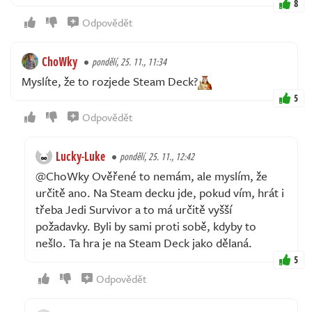
8
Odpovědět
ChoWky
pondělí, 25. 11., 11:34
Myslíte, že to rozjede Steam Deck?
5
Odpovědět
Lucky-Luke
pondělí, 25. 11., 12:42
@ChoWky Ověřené to nemám, ale myslím, že
určitě ano. Na Steam decku jde, pokud vím, hrát i
třeba Jedi Survivor a to má určitě vyšší
požadavky. Byli by sami proti sobě, kdyby to
nešlo. Ta hra je na Steam Deck jako dělaná.
5
Odpovědět