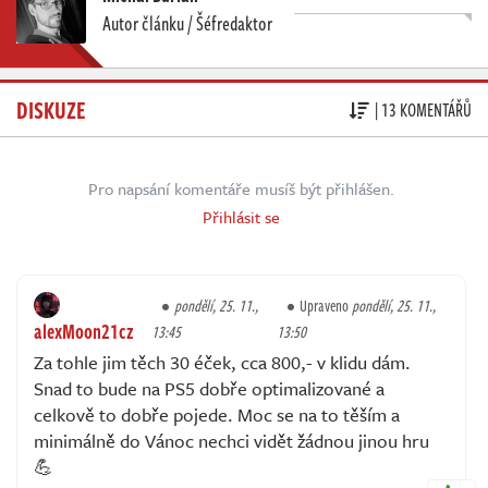
Autor článku / Šéfredaktor
DISKUZE
| 13 KOMENTÁŘŮ
Pro napsání komentáře musíš být přihlášen.
Přihlásit se
pondělí, 25. 11.,
Upraveno
pondělí, 25. 11.,
alexMoon21cz
13:45
13:50
Za tohle jim těch 30 éček, cca 800,- v klidu dám.
Snad to bude na PS5 dobře optimalizované a
celkově to dobře pojede. Moc se na to těším a
minimálně do Vánoc nechci vidět žádnou jinou hru
💪