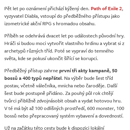
Živě
Pět let po oznámení přichází kýžený den.
Path of Exile 2
,
vyzyvatel Diabla, vstoupí do předběžného přístupu jako
izometrické akční RPG s hromadou obsahu.
Příběh se odehrává dvacet let po událostech původní hry.
Hráči si budou moci vytvořit vlastního hrdinu a vybrat si z
archetypů různých tříd. Poté se vypraví do temného
světa, kde se pokusí ukončit šířící se korupci.
Předběžný přístup zahrne
první tři akty kampaně, 50
bossů a 400 typů nepřátel
. Na výběr bude šest tříd
postav, včetně válečníka, mnicha nebo čaroděje. Další
šest bude postupně přidáno. Za pouhý půl rok chtějí
tvůrci přibližně zdvojnásobit obsah a vydat hotovou hru.
V té má být až 100 odlišných prostředí, 600 monster, 100
bossů nebo přepracovaný systém vybavení a dovedností.
Už na začátku této cesty bude k dispozici lokální