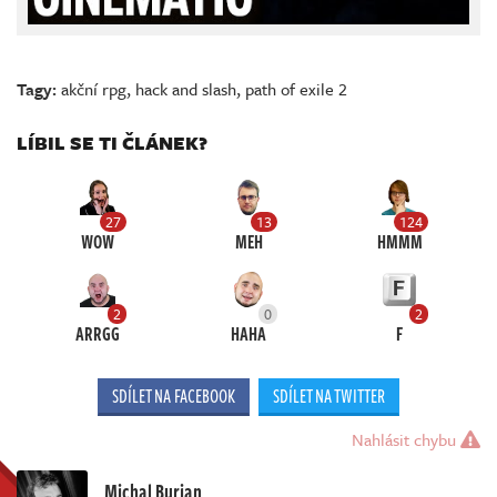
Tagy:
akční rpg
,
hack and slash
,
path of exile 2
LÍBIL SE TI ČLÁNEK?
27
13
124
WOW
MEH
HMMM
2
0
2
ARRGG
HAHA
F
SDÍLET NA FACEBOOK
SDÍLET NA TWITTER
Nahlásit chybu
Michal Burian