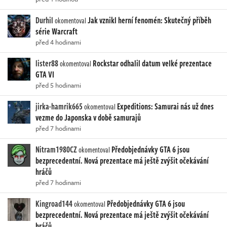
Durhil
Jak vznikl herní fenomén: Skutečný příběh
okomentoval
série Warcraft
před 4 hodinami
lister88
Rockstar odhalil datum velké prezentace
okomentoval
GTA VI
před 5 hodinami
jirka-hamrik665
Expeditions: Samurai nás už dnes
okomentoval
vezme do Japonska v době samurajů
před 7 hodinami
Nitram1980CZ
Předobjednávky GTA 6 jsou
okomentoval
bezprecedentní. Nová prezentace má ještě zvýšit očekávání
hráčů
před 7 hodinami
Kingroad144
Předobjednávky GTA 6 jsou
okomentoval
bezprecedentní. Nová prezentace má ještě zvýšit očekávání
hráčů