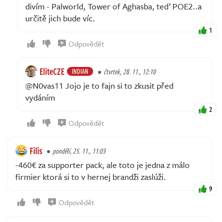
divím - Palworld, Tower of Aghasba, teď POE2..a
určitě jich bude víc.
1
Odpovědět
EliteCZE
INDIAN
čtvrtek, 28. 11., 12:10
@N0vas11 Jojo je to fajn si to zkusit před
vydáním
2
Odpovědět
Filis
pondělí, 25. 11., 11:03
-460€ za supporter pack, ale toto je jedna z málo
firmier ktorá si to v hernej brandži zaslúži.
9
Odpovědět