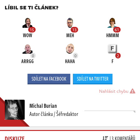
LÍBIL SE TI ČLÁNEK?
15
13
61
WOW
MEH
HMMM
0
0
2
ARRGG
HAHA
F
SDÍLET NA FACEBOOK
SDÍLET NA TWITTER
Nahlásit chybu
Michal Burian
Autor článku / Šéfredaktor
DISKUZE
| 3 KOMENTÁŘŮ