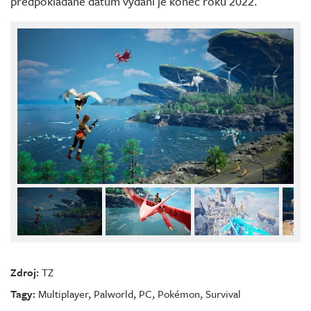
předpokládané datum vydání je konec roku 2022.
Zdroj:
TZ
Tagy:
Multiplayer
,
Palworld
,
PC
,
Pokémon
,
Survival