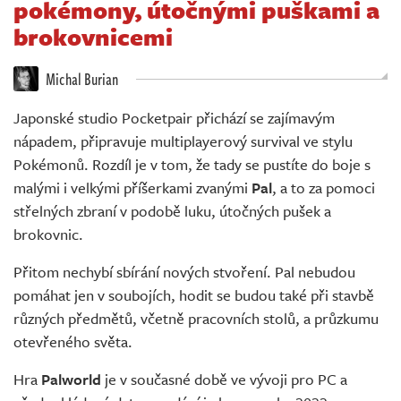
pokémony, útočnými puškami a
Živě
brokovnicemi
Michal Burian
Japonské studio Pocketpair přichází se zajímavým
nápadem, připravuje multiplayerový survival ve stylu
Pokémonů. Rozdíl je v tom, že tady se pustíte do boje s
malými i velkými příšerkami zvanými
Pal
, a to za pomoci
střelných zbraní v podobě luku, útočných pušek a
brokovnic.
Přitom nechybí sbírání nových stvoření. Pal nebudou
pomáhat jen v soubojích, hodit se budou také při stavbě
různých předmětů, včetně pracovních stolů, a průzkumu
otevřeného světa.
Hra
Palworld
je v současné době ve vývoji pro PC a