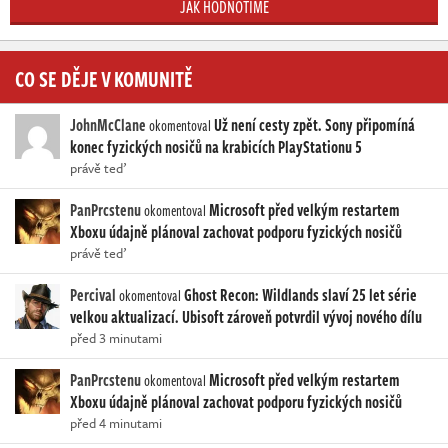
JAK HODNOTÍME
CO SE DĚJE V KOMUNITĚ
JohnMcClane
Už není cesty zpět. Sony připomíná
okomentoval
konec fyzických nosičů na krabicích PlayStationu 5
právě teď
PanPrcstenu
Microsoft před velkým restartem
okomentoval
Xboxu údajně plánoval zachovat podporu fyzických nosičů
právě teď
Percival
Ghost Recon: Wildlands slaví 25 let série
okomentoval
velkou aktualizací. Ubisoft zároveň potvrdil vývoj nového dílu
před 3 minutami
PanPrcstenu
Microsoft před velkým restartem
okomentoval
Xboxu údajně plánoval zachovat podporu fyzických nosičů
před 4 minutami