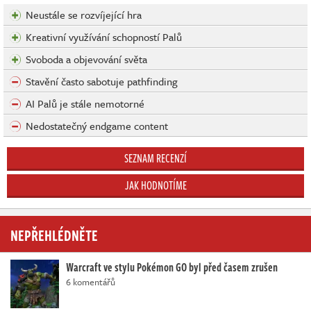
Neustále se rozvíjející hra
Kreativní využívání schopností Palů
Svoboda a objevování světa
Stavění často sabotuje pathfinding
AI Palů je stále nemotorné
Nedostatečný endgame content
SEZNAM RECENZÍ
JAK HODNOTÍME
NEPŘEHLÉDNĚTE
Warcraft ve stylu Pokémon GO byl před časem zrušen
6 komentářů