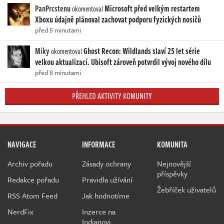
PanPrcstenu
Microsoft před velkým restartem
okomentoval
Xboxu údajně plánoval zachovat podporu fyzických nosičů
před 5 minutami
Miky
Ghost Recon: Wildlands slaví 25 let série
okomentoval
velkou aktualizací. Ubisoft zároveň potvrdil vývoj nového dílu
před 8 minutami
PŘEHLED AKTIVITY KOMUNITY
NAVIGACE
INFORMACE
KOMUNITA
Archiv pořadu
Zásady ochrany
Nejnovější
příspěvky
Redakce pořadu
Pravidla užívání
Žebříček uživatelů
RSS Atom Feed
Jak hodnotíme
NerdFix
Inzerce na
Indianovi