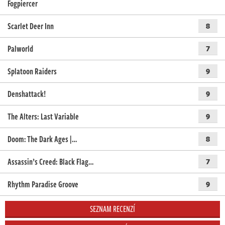
Fogpiercer
Scarlet Deer Inn
8
Palworld
7
Splatoon Raiders
9
Denshattack!
9
The Alters: Last Variable
9
Doom: The Dark Ages |…
8
Assassin’s Creed: Black Flag…
7
Rhythm Paradise Groove
9
SEZNAM RECENZÍ