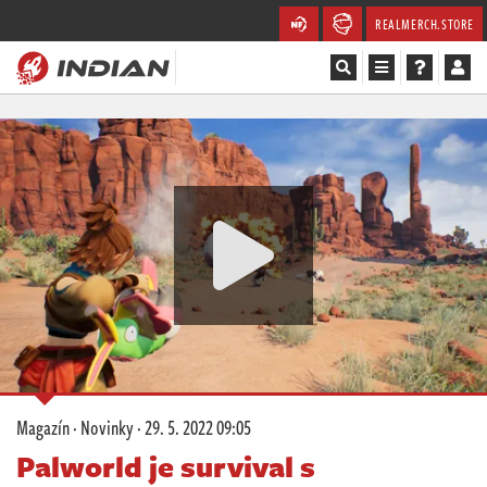
REALMERCH.STORE
Magazín
Recenze
Videa
Soutěže
Databáze
Komunita
Magazín
·
Novinky
·
29. 5. 2022 09:05
Redakce
Palworld je survival s