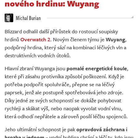
nového hrdinu: Wuyang
Živě
Michal Burian
Blizzard odhalil další přírůstek do rostoucí soupisky
hrdinů
Overwatch 2
. Novým členem týmu je
Wuyang
,
podpůrný hrdina, který sází na kombinaci léčivých vln a
destruktivních vodních útoků.
Hlavní zbraní Wuyanga jsou
pomalé energetické koule
,
které při zásahu protivníka způsobí poškození. Když je
potřeba podpořit spoluhráče, přepne se na léčivý
paprsek, jenž ale postupně spotřebovává jeho zdroje.
Díky jedné ze svých schopností se dokáže pohybovat
rychleji a skákat výš, nebo naopak vyvolat vodní vlnu,
která odhodí nepřátele a zároveň posílí léčbu spojenců.
Jeho ultimátní schopnost je pak
opravdová záchrana i
hrozba v jednom
– vodní bublina chrání a léčí ty, kdo jsou