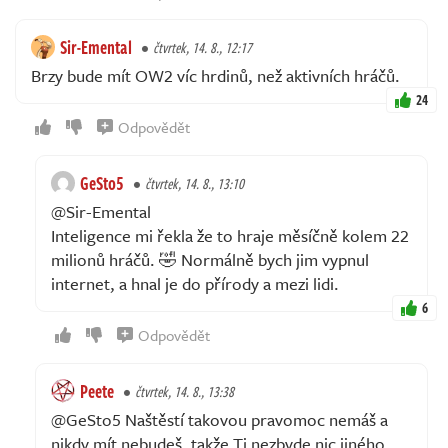
Sir-Emental
čtvrtek, 14. 8., 12:17
Brzy bude mít OW2 víc hrdinů, než aktivních hráčů.
24
Odpovědět
GeSto5
čtvrtek, 14. 8., 13:10
@Sir-Emental
Inteligence mi řekla že to hraje měsíčně kolem 22
milionů hráčů. 🤣 Normálně bych jim vypnul
internet, a hnal je do přírody a mezi lidi.
6
Odpovědět
Peete
čtvrtek, 14. 8., 13:38
@GeSto5 Naštěstí takovou pravomoc nemáš a
nikdy mít nebudeš, takže Ti nezbyde nic jiného