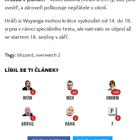
uvnitř, a zároveň poškozuje nepřátele v okolí.
Hráči si Wuyanga mohou krátce vyzkoušet od 14. do 18.
srpna v rámci speciálního testu, ale natrvalo se objeví až
se startem 18. sezóny v září.
Tagy:
blizzard
,
overwatch 2
LÍBIL SE TI ČLÁNEK?
5
26
149
WOW
MEH
HMMM
1
2
9
ARRGG
HAHA
F