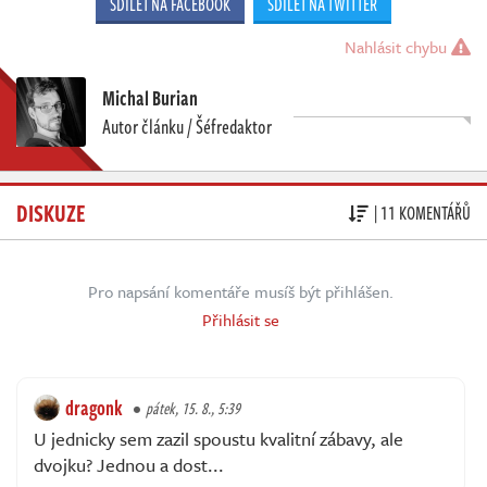
SDÍLET NA FACEBOOK
SDÍLET NA TWITTER
Nahlásit chybu
Michal Burian
Autor článku / Šéfredaktor
DISKUZE
| 11 KOMENTÁŘŮ
Pro napsání komentáře musíš být přihlášen.
Přihlásit se
dragonk
pátek, 15. 8., 5:39
U jednicky sem zazil spoustu kvalitní zábavy, ale
dvojku? Jednou a dost...