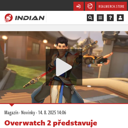
REALMERCH.STORE
Magazín
Recenze
Videa
Soutěže
Databáze
Komunita
Magazín
·
Novinky
·
14. 8. 2025 14:06
Redakce
Overwatch 2 představuje