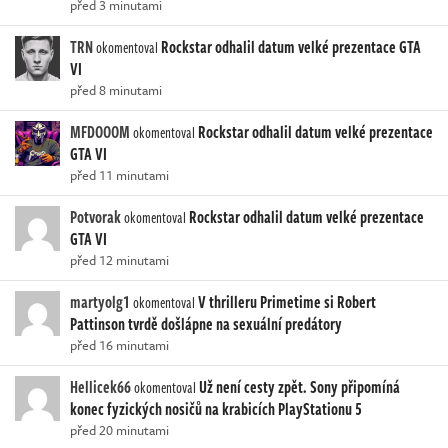
před 3 minutami
TRN
Rockstar odhalil datum velké prezentace GTA
okomentoval
VI
před 8 minutami
MFDOOOM
Rockstar odhalil datum velké prezentace
okomentoval
GTA VI
před 11 minutami
Potvorak
Rockstar odhalil datum velké prezentace
okomentoval
GTA VI
před 12 minutami
martyolg1
V thrilleru Primetime si Robert
okomentoval
Pattinson tvrdě došlápne na sexuální predátory
před 16 minutami
Hellicek66
Už není cesty zpět. Sony připomíná
okomentoval
konec fyzických nosičů na krabicích PlayStationu 5
před 20 minutami