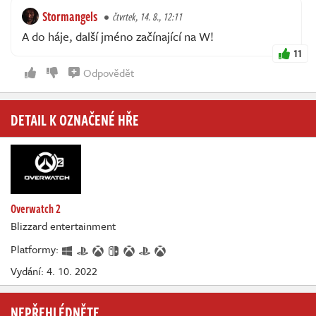
Stormangels
čtvrtek, 14. 8., 12:11
A do háje, další jméno začínající na W!
11
Odpovědět
DETAIL K OZNAČENÉ HŘE
Overwatch 2
Blizzard entertainment
Platformy:
Vydání: 4. 10. 2022
NEPŘEHLÉDNĚTE