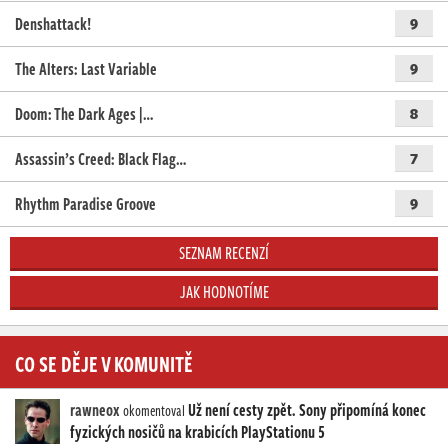
Denshattack!
9
The Alters: Last Variable
9
Doom: The Dark Ages |…
8
Assassin’s Creed: Black Flag…
7
Rhythm Paradise Groove
9
SEZNAM RECENZÍ
JAK HODNOTÍME
CO SE DĚJE V KOMUNITĚ
rawneox
Už není cesty zpět. Sony připomíná konec
okomentoval
fyzických nosičů na krabicích PlayStationu 5