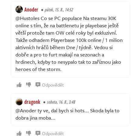
Anoder
pátek, 15. 8., 14:52
@Hustoles Co se PC populace Na steamu 30K
online s tím, že na battlenetu je playebase ještě
větší protože tam OW celé roky byl exkluzivní.
Takže odhadem Playerbase 100k online / 1 milion
aktivních hráčů během Dne / týdně. Vedou si
dobře a pro to furt makají na sezonach a
hrdinech, kdyby to nesypalo tak to zaříznou jako
heroes of the storm.
Odpovědět
dragonk
sobota, 16. 8., 3:48
@Anoder ty ve, dal bych si hots... Skoda byla to
dobra jina moba...
Odpovědět