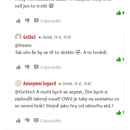
než jen to trolit 😆
8
Odpovědět
GeSto5
čtvrtek, 14. 8., 15:35
@Peete
Tak vím že by se tě to dotklo 🤣. A to hodně.
5
Odpovědět
Anonymní Gepard
čtvrtek, 14. 8., 15:42
@GeSto5 A mohl bych se zeptat, čím bych si
zasloužil takový osud? OW2 je taky na seznamu co
se nesmí hrát? Stejně jako hry od ubisoftu atd.?
7
Odpovědět