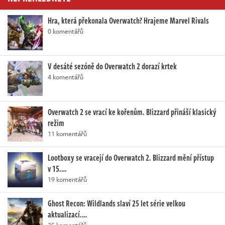
Hra, která překonala Overwatch? Hrajeme Marvel Rivals
0 komentářů
V desáté sezóně do Overwatch 2 dorazí krtek
4 komentářů
Overwatch 2 se vrací ke kořenům. Blizzard přináší klasický
režim
11 komentářů
Lootboxy se vracejí do Overwatch 2. Blizzard mění přístup
v 15.…
19 komentářů
Ghost Recon: Wildlands slaví 25 let série velkou
aktualizací.…
35 komentářů