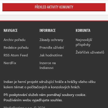
PŘEHLED AKTIVITY KOMUNITY
NAVIGACE
INFORMACE
KOMUNITA
Archiv pořadu
Zásady ochrany
Nejnovější
příspěvky
Redakce pořadu
Pravidla užívání
Žebříček uživatelů
RSS Atom Feed
Jak hodnotíme
NerdFix
Inzerce na
Indianovi
Indian je herní projekt sdružující hráče a hráčky všeho věku
kolem témat o počítačových a konzolových hrách.
Při poskytování služeb nám pomáhají soubory cookie.
Používáním webu vyjadřujete souhlas.
MediaRealms s.r.o.
© 2026