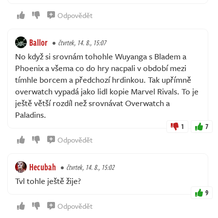
Odpovědět
Ballor
čtvrtek, 14. 8., 15:07
No když si srovnám tohohle Wuyanga s Bladem a
Phoenix a všema co do hry nacpali v období mezi
tímhle borcem a předchozí hrdinkou. Tak upřímně
overwatch vypadá jako lidl kopie Marvel Rivals. To je
ještě větší rozdíl než srovnávat Overwatch a
Paladins.
1
7
Odpovědět
Hecubah
čtvrtek, 14. 8., 15:02
Tvl tohle ještě žije?
9
Odpovědět