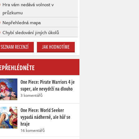
Hra vám nedává volnost v
průzkumu
Nepřehledná mapa
Chybí sledování jiných úkolů
SEZNAM RECENZÍ
JAK HODNOTÍME
EPŘEHLÉDNĚTE
One Piece: Pirate Warriors 4 je
super, ale nevydrží na dlouho
3 komentářů
One Piece: World Seeker
vypadá nádherně, ale hůř se
hraje
16 komentářů