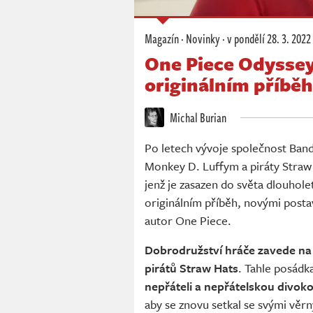
Magazín
·
Novinky
·
v pondělí
28. 3. 2022
One Piece Odyssey
originálním příbě
Michal Burian
Po letech vývoje společnost Band
Monkey D. Luffym a piráty Straw 
jenž je zasazen do světa dlouhole
originálním příběh, novými postav
autor One Piece.
Dobrodružství hráče zavede na 
pirátů Straw Hats
. Tahle posádk
nepřáteli a nepřátelskou divok
aby se znovu setkal se svými věrn