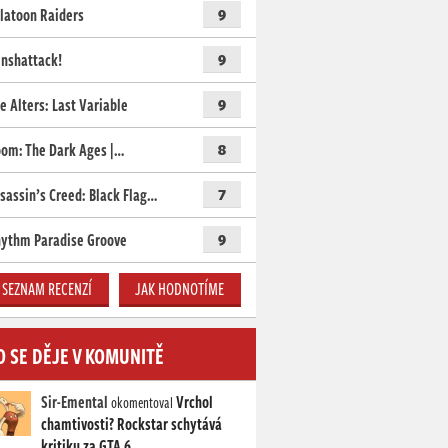
latoon Raiders
9
nshattack!
9
e Alters: Last Variable
9
om: The Dark Ages |…
8
sassin’s Creed: Black Flag…
7
ythm Paradise Groove
9
SEZNAM RECENZÍ
JAK HODNOTÍME
O SE DĚJE V KOMUNITĚ
Sir-Emental
Vrchol
okomentoval
chamtivosti? Rockstar schytává
kritiku za GTA 6