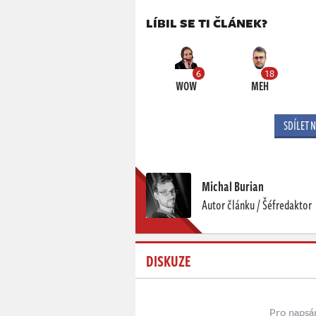
LÍBIL SE TI ČLÁNEK?
6
18
WOW
MEH
SDÍLET 
Michal Burian
Autor článku / Šéfredaktor
DISKUZE
Pro napsá