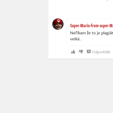
Super-Mario-from-super-Ma
Neříkam že to je plagiá
velká .
Odpovědět