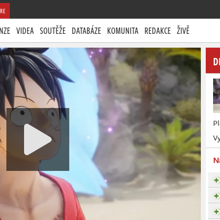
RE
NZE
VIDEA
SOUTĚŽE
DATABÁZE
KOMUNITA
REDAKCE
ŽIVĚ
D
P
Vy
N