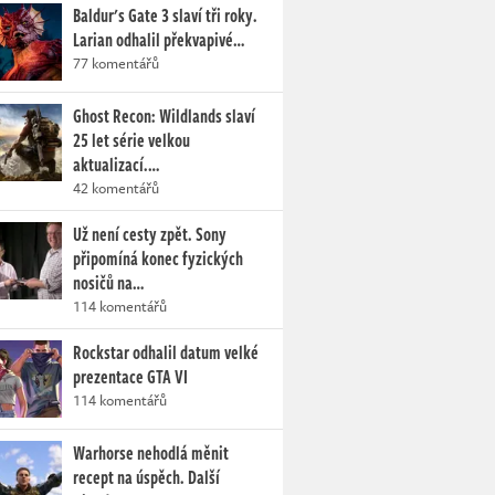
Baldur's Gate 3 slaví tři roky.
Larian odhalil překvapivé…
77 komentářů
Ghost Recon: Wildlands slaví
25 let série velkou
aktualizací.…
42 komentářů
Už není cesty zpět. Sony
připomíná konec fyzických
nosičů na…
114 komentářů
Rockstar odhalil datum velké
prezentace GTA VI
114 komentářů
Warhorse nehodlá měnit
recept na úspěch. Další