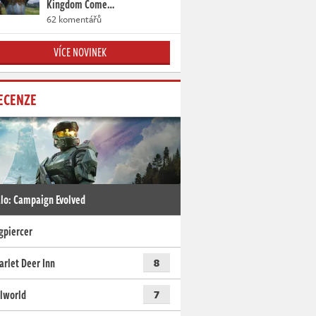
Kingdom Come…
62 komentářů
VÍCE NOVINEK
ECENZE
lo: Campaign Evolved
gpiercer
arlet Deer Inn
8
lworld
7