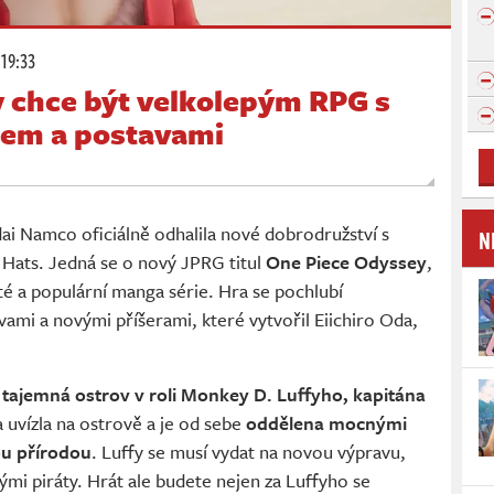
 19:33
 chce být velkolepým RPG s
hem a postavami
ai Namco oficiálně odhalila nové dobrodružství s
N
Hats. Jedná se o nový JPRG titul
One Piece Odyssey
,
té a populární manga série. Hra se pochlubí
ami a novými příšerami, které vytvořil Eiichiro Oda,
tajemná ostrov v roli Monkey D. Luffyho, kapitána
a uvízla na ostrově a je od sebe
oddělena mocnými
ou přírodou
. Luffy se musí vydat na novou výpravu,
ými piráty. Hrát ale budete nejen za Luffyho se