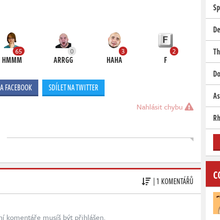
Sp
De
Th
65
0
3
2
HMMM
ARRGG
HAHA
F
Do
NA FACEBOOK
SDÍLET NA TWITTER
As
Nahlásit chybu
Rh
C
| 1 KOMENTÁŘŮ
ní komentáře musíš být přihlášen.