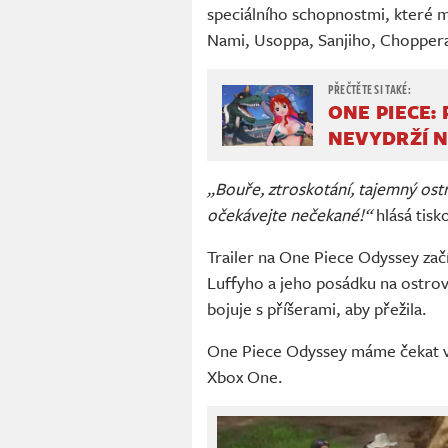
speciálního schopnostmi, které m
Nami, Usoppa, Sanjiho, Choppera
ONE PIECE: 
NEVYDRŽÍ 
„Bouře, ztroskotání, tajemný ost
očekávejte nečekané!“
hlásá tisk
Trailer na One Piece Odyssey za
Luffyho a jeho posádku na ostro
bojuje s příšerami, aby přežila.
One Piece Odyssey máme čekat v 
Xbox One.