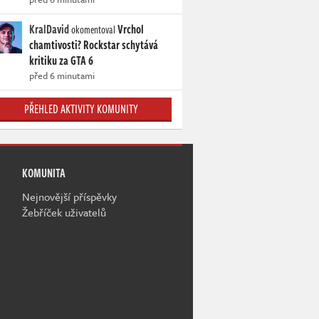
KralDavid
Vrchol
okomentoval
chamtivosti? Rockstar schytává
kritiku za GTA 6
před 6 minutami
PŘEHLED AKTIVITY KOMUNITY
KOMUNITA
Nejnovější příspěvky
Žebříček uživatelů