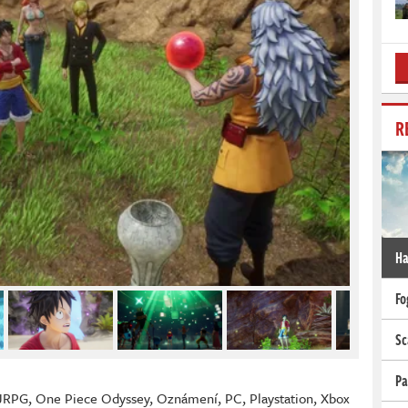
R
Ha
Fo
Sc
Pa
JRPG
,
One Piece Odyssey
,
Oznámení
,
PC
,
Playstation
,
Xbox