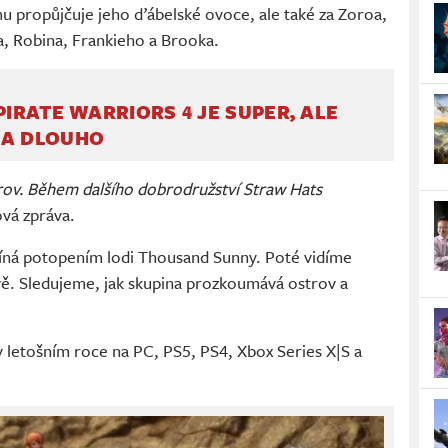
u propůjčuje jeho ďábelské ovoce, ale také za Zoroa,
, Robina, Frankieho a Brooka.
PIRATE WARRIORS 4 JE SUPER, ALE
NA DLOUHO
rov. Během dalšího dobrodružství Straw Hats
ová zpráva.
číná potopením lodi Thousand Sunny. Poté vidíme
vě. Sledujeme, jak skupina prozkoumává ostrov a
letošním roce na PC, PS5, PS4, Xbox Series X|S a