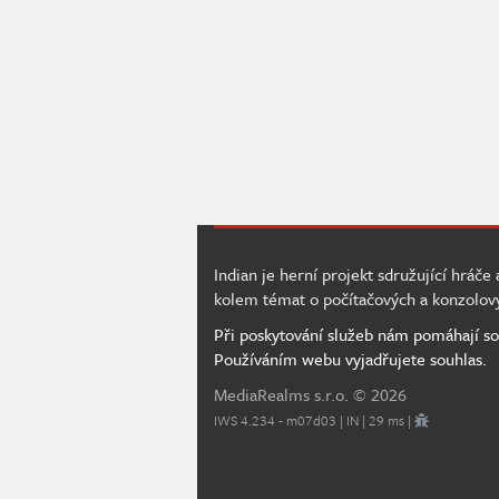
Indian je herní projekt sdružující hráče
kolem témat o počítačových a konzolov
Při poskytování služeb nám pomáhají so
Používáním webu vyjadřujete souhlas.
MediaRealms s.r.o.
© 2026
IWS 4.234 - m07d03 | IN | 29 ms |