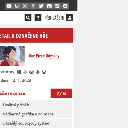
PŘIHLÁŠENÍ
ETAIL K OZNAČENÉ HŘE
One Piece Odyssey
latformy:
dání: 12. 1. 2023
7
aše recenze
/ 10
Kvalitní příběh
Nádherná grafika a animace
Obsáhlý soubojový systém