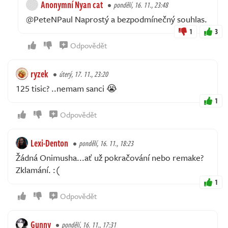
Anonymní Nyan cat
pondělí, 16. 11., 23:48
@PeteNPaul Naprostý a bezpodmínečný souhlas.
1
3
Odpovědět
ryzek
úterý, 17. 11., 23:20
125 tisic? ..nemam sanci 😭
1
Odpovědět
Lexi-Denton
pondělí, 16. 11., 18:23
Žádná Onimusha...ať už pokračování nebo remake?
Zklamání. :(
1
Odpovědět
Gunny
pondělí, 16. 11., 17:31