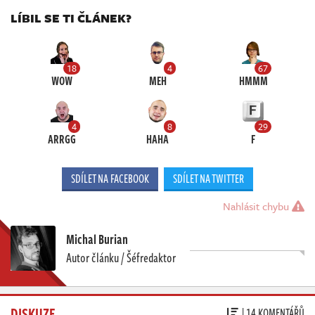
LÍBIL SE TI ČLÁNEK?
18
4
67
WOW
MEH
HMMM
4
8
29
ARRGG
HAHA
F
SDÍLET NA FACEBOOK
SDÍLET NA TWITTER
Nahlásit chybu
Michal Burian
Autor článku / Šéfredaktor
DISKUZE
| 14 KOMENTÁŘŮ