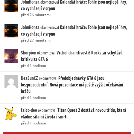
JohnHonza
Kalendář hráče: Tohle jsou nejlepší hry,
okomentoval
co vycházejí v srpnu
před 26 minutami
JohnHonza
Kalendář hráče: Tohle jsou nejlepší hry,
okomentoval
co vycházejí v srpnu
před 27 minutami
Skorpion
Vrchol chamtivosti? Rockstar schytává
okomentoval
kritiku za GTA 6
před 1 hodinou
DeaSunCZ
Předobjednávky GTA 6 jsou
okomentoval
bezprecedentní. Nová prezentace má ještě zvýšit očekávání
hráčů
před 1 hodinou
falco-dee
Titan Quest 2 dostává novou třídu, která
okomentoval
vládne silami života i smrti
před 1 hodinou