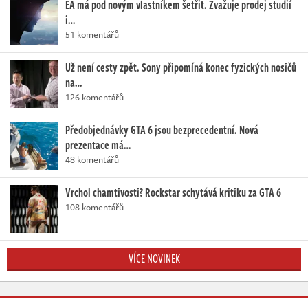
EA má pod novým vlastníkem šetřit. Zvažuje prodej studií
i…
51 komentářů
Už není cesty zpět. Sony připomíná konec fyzických nosičů
na…
126 komentářů
Předobjednávky GTA 6 jsou bezprecedentní. Nová
prezentace má…
48 komentářů
Vrchol chamtivosti? Rockstar schytává kritiku za GTA 6
108 komentářů
VÍCE NOVINEK