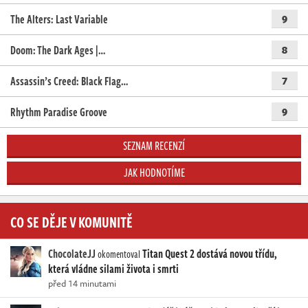
The Alters: Last Variable
9
Doom: The Dark Ages |…
8
Assassin’s Creed: Black Flag…
7
Rhythm Paradise Groove
9
SEZNAM RECENZÍ
JAK HODNOTÍME
CO SE DĚJE V KOMUNITĚ
ChocolateJJ
Titan Quest 2 dostává novou třídu,
okomentoval
která vládne silami života i smrti
před 14 minutami