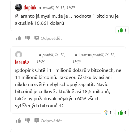
dopink
pondělí, 16. 11., 17:20
@laranto já myslim, že je .. hodnota 1 bitcionu je
aktuálně 16.661 dolarů
1
Odpovědět
pondělí, 16. 11.,
Upraveno
pondělí, 16. 11.,
laranto
17:26
17:30
@dopink Chtěli 11 milionů dolarů v bitcoinech, ne
11 milionů bitcoinů. Takovou částku by asi ani
nikdo na světě nebyl schopný zaplatit. Navíc
bitcoinů je celkově aktuálně asi 18,5 milionů,
takže by požadovali nějakých 60% všech
vytěžených bitcoinů :D
1
4
Odpovědět