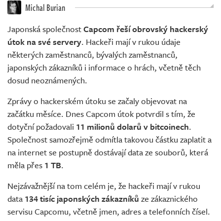
Živě
Michal Burian
Japonská společnost
Capcom řeší obrovský hackerský
útok na své servery
. Hackeři mají v rukou údaje
některých zaměstnanců, bývalých zaměstnanců,
japonských zákazníků i informace o hrách, včetně těch
dosud neoznámených.
Zprávy o hackerském útoku se začaly objevovat na
začátku měsíce. Dnes Capcom útok potvrdil s tím, že
dotyční požadovali
11 milionů dolarů v bitcoinech
.
Společnost samozřejmě odmítla takovou částku zaplatit a
na internet se postupně dostávají data ze souborů, která
měla přes
1 TB
.
Nejzávažnější na tom celém je, že hackeři mají v rukou
data
134 tisíc japonských zákazníků
ze zákaznického
servisu Capcomu, včetně jmen, adres a telefonních čísel.