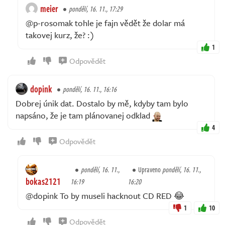
meier
pondělí, 16. 11., 17:29
@p-rosomak tohle je fajn vědět že dolar má
takovej kurz, že? :)
1
Odpovědět
dopink
pondělí, 16. 11., 16:16
Dobrej únik dat. Dostalo by mě, kdyby tam bylo
napsáno, že je tam plánovanej odklad
4
Odpovědět
pondělí, 16. 11.,
Upraveno
pondělí, 16. 11.,
bokas2121
16:19
16:20
@dopink To by museli hacknout CD RED 😂
1
10
Odpovědět