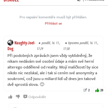
Pro napsání komentáře musíš být přihlášen.
Přihlásit se
Naughty-Joel-
pondělí, 16. 11.,
Upraveno
pondělí, 16. 11.,
Dog
17:29
17:30
Při podobných zprávách jsem vždy vyklidněný, že
nikam nedávám své osobní údaje a mám své herní
alterego oddělené od reality. Mojí maličkostí by sice
nikdo nic nezískal, ale i tak si cením své anonymity a
soukromí, což jsou u miliard lidí už dnes jen takové
dvě sprostá slova. 🙂
2
20
Odpovědět