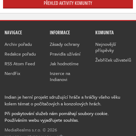
PŘEHLED AKTIVITY KOMUNITY
NAVIGACE
INFORMACE
KOMUNITA
Archiv pořadu
Zásady ochrany
Nejnovější
příspěvky
Redakce pořadu
Pravidla užívání
Žebříček uživatelů
RSS Atom Feed
Jak hodnotíme
NerdFix
Inzerce na
Indianovi
Indian je herní projekt sdružující hráče a hráčky všeho věku
kolem témat o počítačových a konzolových hrách.
Při poskytování služeb nám pomáhají soubory cookie.
Používáním webu vyjadřujete souhlas.
MediaRealms s.r.o.
© 2026