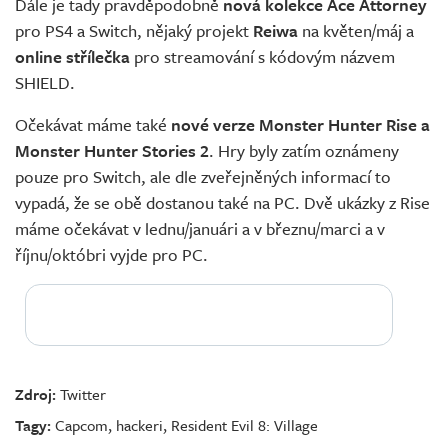
Dále je tady pravděpodobně
nová kolekce Ace Attorney
pro PS4 a Switch, nějaký projekt
Reiwa
na květen/máj a
online střílečka
pro streamování s kódovým názvem
SHIELD.
Očekávat máme také
nové verze Monster Hunter Rise a
Monster Hunter Stories 2
. Hry byly zatím oznámeny
pouze pro Switch, ale dle zveřejněných informací to
vypadá, že se obě dostanou také na PC. Dvě ukázky z Rise
máme očekávat v lednu/januári a v březnu/marci a v
říjnu/októbri vyjde pro PC.
Zdroj:
Twitter
Tagy:
Capcom
,
hackeri
,
Resident Evil 8: Village