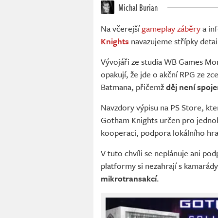
Michal Burian
Na včerejší
gameplay záběry
a in
Knights
navazujeme střípky detail
Vývojáři ze studia WB Games Mon
opakují, že jde o akční RPG ze z
Batmana, přičemž
děj není spoj
Navzdory výpisu na PS Store, kter
Gotham Knights určen pro jednoh
kooperaci, podpora lokálního hr
V tuto chvíli se neplánuje ani po
platformy si nezahrají s kamarády
mikrotransakcí
.