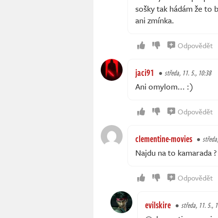
sošky tak hádám že to b
ani zmínka.
Odpovědět
jaci91
středa, 11. 5., 10:38
Ani omylom... :)
Odpovědět
clementine-movies
středa,
Najdu na to kamarada ?
Odpovědět
evilskire
středa, 11. 5., 