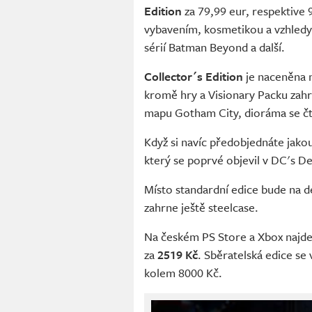
Edition
za 79,99 eur, respektive 
vybavením, kosmetikou a vzhledy
sérií Batman Beyond a další.
Collector´s Edition
je naceněna n
kromě hry a Visionary Packu zahr
mapu Gotham City, dioráma se čty
Když si navíc předobjednáte jakou
který se poprvé objevil v DC's D
Místo standardní edice bude na 
zahrne ještě steelcase.
Na českém PS Store a Xbox najd
za
2519 Kč
. Sběratelská edice s
kolem 8000 Kč.