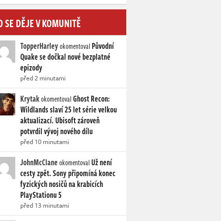
O SE DĚJE V KOMUNITĚ
TopperHarley
Původní
okomentoval
Quake se dočkal nové bezplatné
epizody
před 2 minutami
Krytak
Ghost Recon:
okomentoval
Wildlands slaví 25 let série velkou
aktualizací. Ubisoft zároveň
potvrdil vývoj nového dílu
před 10 minutami
JohnMcClane
Už není
okomentoval
cesty zpět. Sony připomíná konec
fyzických nosičů na krabicích
PlayStationu 5
před 13 minutami