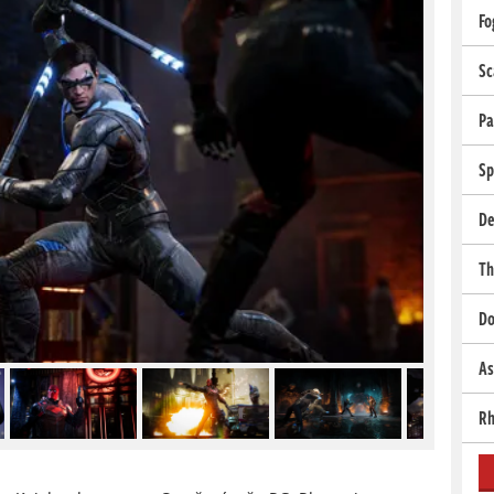
Fo
Sc
Pa
Sp
De
Th
Do
As
Rh