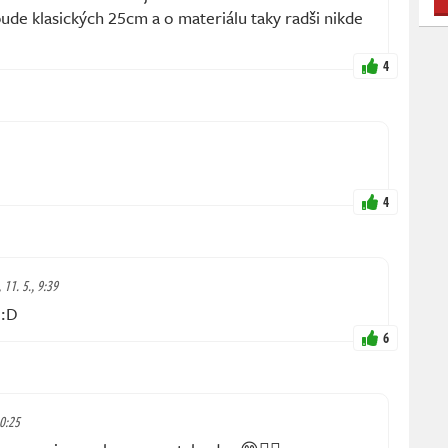
ude klasických 25cm a o materiálu taky radši nikde
4
4
 11. 5., 9:39
 :D
6
10:25