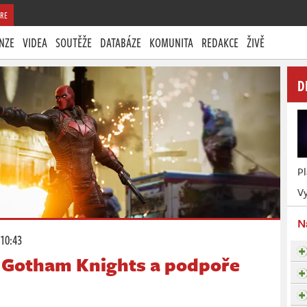
RE
NZE
VIDEA
SOUTĚŽE
DATABÁZE
KOMUNITA
REDAKCE
ŽIVĚ
D
P
Vy
N
 10:43
h Gotham Knights a podpoře