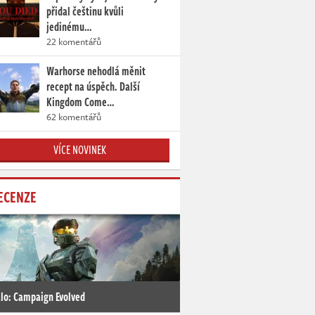
přidal češtinu kvůli
jedinému…
22 komentářů
Warhorse nehodlá měnit
recept na úspěch. Další
Kingdom Come…
62 komentářů
VÍCE NOVINEK
ECENZE
lo: Campaign Evolved