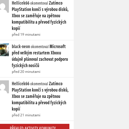
Hellicek66
Zatímco
okomentoval
PlayStation končí s výrobou disků,
Xbox se zaměřuje na zpětnou
kompatibilitu a převod fyzických
kopií
před 19 minutami
black-neon
Microsoft
okomentoval
před velkým restartem Xboxu
údajně plánoval zachovat podporu
fyzických nosičů
před 20 minutami
Hellicek66
Zatímco
okomentoval
PlayStation končí s výrobou disků,
Xbox se zaměřuje na zpětnou
kompatibilitu a převod fyzických
kopií
před 21 minutami
PŘEHLED AKTIVITY KOMUNITY