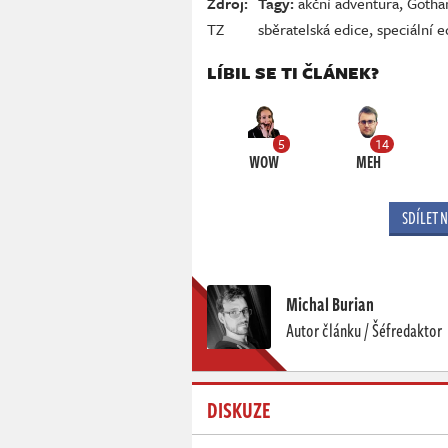
Zdroj:
Tagy:
akční adventura
,
Gotha
TZ
sběratelská edice
,
speciální e
LÍBIL SE TI ČLÁNEK?
5
14
WOW
MEH
SDÍLET 
Michal Burian
Autor článku / Šéfredaktor
DISKUZE