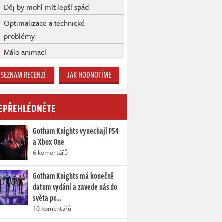
Děj by mohl mít lepší spád
Optimalizace a technické
problémy
Málo animací
SEZNAM RECENZÍ
JAK HODNOTÍME
EPŘEHLÉDNĚTE
Gotham Knights vynechají PS4
a Xbox One
6 komentářů
Gotham Knights má konečně
datum vydání a zavede nás do
světa po…
10 komentářů