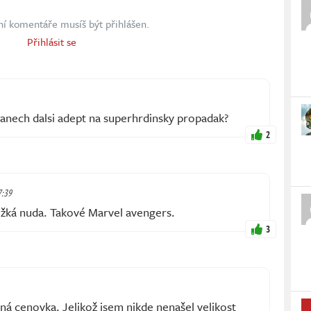
ní komentáře musíš být přihlášen.
Přihlásit se
anech dalsi adept na superhrdinsky propadak?
2
7:39
ěžká nuda. Takové Marvel avengers.
3
ná cenovka. Jelikož jsem nikde nenašel velikost