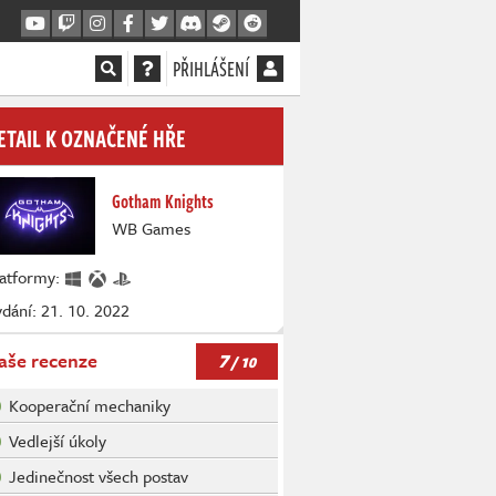
PŘIHLÁŠENÍ
ETAIL K OZNAČENÉ HŘE
Gotham Knights
WB Games
latformy:
dání: 21. 10. 2022
7
aše recenze
/ 10
Kooperační mechaniky
Vedlejší úkoly
Jedinečnost všech postav