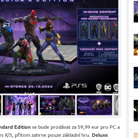
ndard Edition
se bude prodávat za 59,99 eur pro PC a
es X/S, přitom zahrne pouze základní hru.
Deluxe