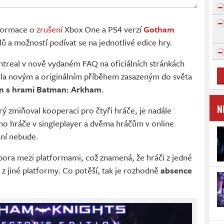
formace o
zrušení
Xbox One a PS4 verzí
Gotham
ů a možností podívat se na jednotlivé edice hry.
treal v nově vydaném FAQ na oficiálních stránkách
cela novým a originálním příběhem zasazeným do světa
en s hrami Batman: Arkham
.
N
ý zmiňoval kooperaci pro čtyři hráče, je nadále
o hráče v singleplayer a dvěma hráčům v online
aní nebude.
dpora mezi platformami, což znamená, že hráči z jedné
 z jiné platformy. Co potěší, tak je rozhodně
absence