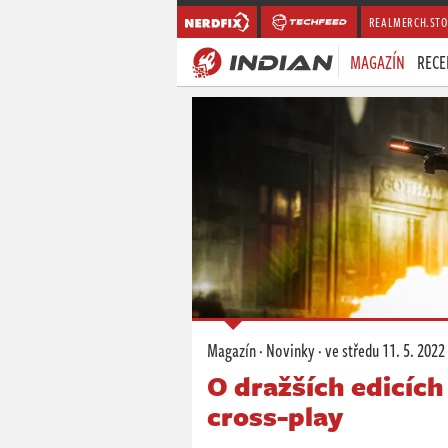
REALMERCH.STO
MAGAZÍN
RECE
Magazín
·
Novinky
·
ve středu
11. 5. 2022
O dražších edicíc
cross-play