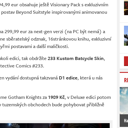
94,99 eur obsahuje ještě Visionary Pack s exkluzivním
 postav Beyond Suitstyle inspirovanými animovanou
a 299,99 eur za next-gen verzi (na PC být nemá) a
ne sběratelský odznak, 16stránkovou knihu, exkluzivní
řmi postavami a další maličkosti.
koli edici, tak obdržíte
233 Kustom Batcycle Skin
,
etective Comics #233.
den vydání dostupná takzvaná
D1 edice
, která u nás
R
eme Gotham Knights za
1989 Kč
, v Deluxe edici potom
e v tuzemských obchodech bude pohybovat přibližně
Ha