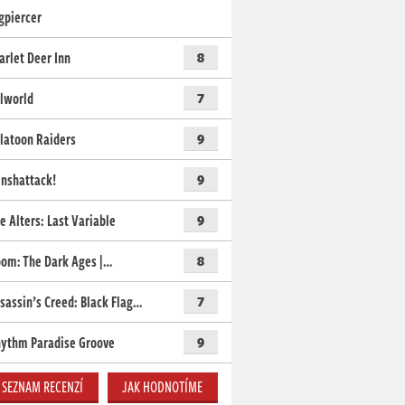
gpiercer
arlet Deer Inn
8
lworld
7
latoon Raiders
9
nshattack!
9
e Alters: Last Variable
9
om: The Dark Ages |…
8
sassin’s Creed: Black Flag…
7
ythm Paradise Groove
9
SEZNAM RECENZÍ
JAK HODNOTÍME