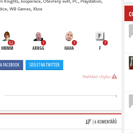
m Knights
,
kooperace
,
Otevřený svět
,
PC
,
Playstation
,
dice
,
WB Games
,
Xbox
C
52
1
7
7
HMMM
ARRGG
HAHA
F
NA FACEBOOK
SDÍLET NA TWITTER
Nahlásit chybu
| 6 KOMENTÁŘŮ