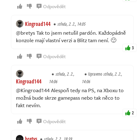
Odpovědět
Kingroad144
středa, 2. 2., 14:05
@bretys Tak to jsem netušil pardón. Každopádně
konzole mají vlastní verzi a Blitz tam není. 🙂
3
Odpovědět
středa, 2. 2.,
Upraveno
středa, 2. 2.,
Kingroad144
14:06
14:06
@Kingroad144 Alespoň tedy na PS, na Xboxu to
možná bude skrze gamepass nebo tak něco to
fakt nevím.
2
Odpovědět
bretys
středa, 2. 2., 18:39