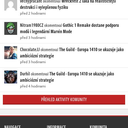
vecnypracant
Wreckfest 2 láká na realističtější
okomentoval
destrukci i vylepšenou fyziku
před 2 hodinami
Nitram1980CZ
Gothic 1 Remake dostane podporu
okomentoval
modů i legendární Marvin Mode
před 3 hodinami
ChocolateJJ
The Guild - Europa 1410 se ukazuje jako
okomentoval
ambiciózní strategie
před 3 hodinami
Durhil
The Guild - Europa 1410 se ukazuje jako
okomentoval
ambiciózní strategie
před 4 hodinami
PŘEHLED AKTIVITY KOMUNITY
NAVIGACE
INFORMACE
KOMUNITA