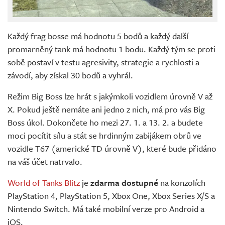
Každý frag bosse má hodnotu 5 bodů a každý další
promarněný tank má hodnotu 1 bodu. Každý tým se proti
sobě postaví v testu agresivity, strategie a rychlosti a
závodí, aby získal 30 bodů a vyhrál.
Režim Big Boss lze hrát s jakýmkoli vozidlem úrovně V až
X. Pokud ještě nemáte ani jedno z nich, má pro vás Big
Boss úkol. Dokončete ho mezi 27. 1. a 13. 2. a budete
moci pocítit sílu a stát se hrdinným zabijákem obrů ve
vozidle T67 (americké TD úrovně V), které bude přidáno
na váš účet natrvalo.
World of Tanks Blitz
je
zdarma dostupné
na konzolích
PlayStation 4, PlayStation 5, Xbox One, Xbox Series X/S a
Nintendo Switch. Má také mobilní verze pro Android a
iOS.