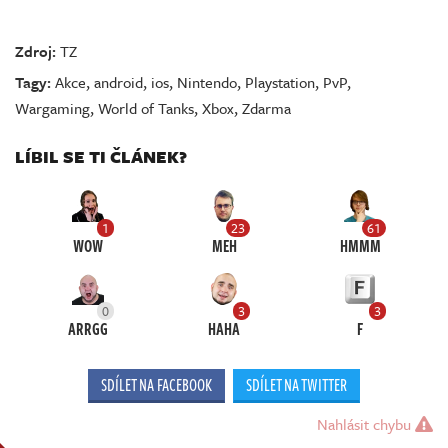
Zdroj:
TZ
Tagy:
Akce
,
android
,
ios
,
Nintendo
,
Playstation
,
PvP
,
Wargaming
,
World of Tanks
,
Xbox
,
Zdarma
LÍBIL SE TI ČLÁNEK?
1
23
61
WOW
MEH
HMMM
0
3
3
ARRGG
HAHA
F
SDÍLET NA FACEBOOK
SDÍLET NA TWITTER
Nahlásit chybu