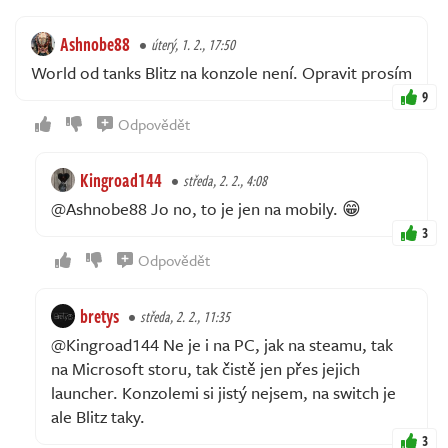
Ashnobe88
úterý, 1. 2., 17:50
World od tanks Blitz na konzole není. Opravit prosím
9
Odpovědět
Kingroad144
středa, 2. 2., 4:08
@Ashnobe88 Jo no, to je jen na mobily. 😁
3
Odpovědět
bretys
středa, 2. 2., 11:35
@Kingroad144 Ne je i na PC, jak na steamu, tak
na Microsoft storu, tak čistě jen přes jejich
launcher. Konzolemi si jistý nejsem, na switch je
ale Blitz taky.
3