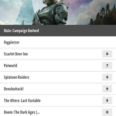
Halo: Campaign Evolved
Fogpiercer
Scarlet Deer Inn
8
Palworld
7
Splatoon Raiders
9
Denshattack!
9
The Alters: Last Variable
9
Doom: The Dark Ages |…
8