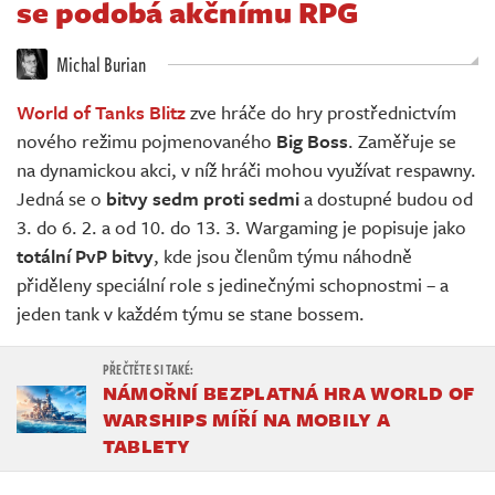
se podobá akčnímu RPG
Živě
Michal Burian
World of Tanks Blitz
zve hráče do hry prostřednictvím
nového režimu pojmenovaného
Big Boss
. Zaměřuje se
na dynamickou akci, v níž hráči mohou využívat respawny.
Jedná se o
bitvy sedm proti sedmi
a dostupné budou od
3. do 6. 2. a od 10. do 13. 3. Wargaming je popisuje jako
totální PvP bitvy
, kde jsou členům týmu náhodně
přiděleny speciální role s jedinečnými schopnostmi – a
jeden tank v každém týmu se stane bossem.
NÁMOŘNÍ BEZPLATNÁ HRA WORLD OF
WARSHIPS MÍŘÍ NA MOBILY A
TABLETY