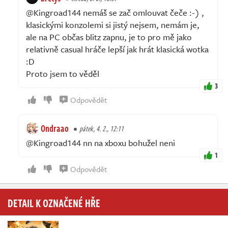
@Kingroad144 nemáš se zač omlouvat čeče :-) ,
klasickými konzolemi si jistý nejsem, nemám je,
ale na PC občas blitz zapnu, je to pro mě jako
relativně casual hráče lepší jak hrát klasická wotka
:D
Proto jsem to věděl
3
Odpovědět
Ondraao
pátek, 4. 2., 12:11
@Kingroad144 nn na xboxu bohužel neni
1
Odpovědět
DETAIL K OZNAČENÉ HŘE