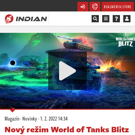
REALMERCH.STORE
Magazín
Recenze
Videa
Soutěže
Databáze
Komunita
Magazín
·
Novinky
·
1. 2. 2022 14:34
Redakce
Nový režim World of Tanks Blitz