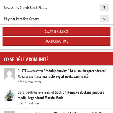
Assassin’s Creed: Black Flag…
7
Rhythm Paradise Groove
9
SEZNAM RECENZÍ
JAK HODNOTÍME
CO SE DĚJE V KOMUNITĚ
PHATE
Předobjednávky GTA 6 jsou bezprecedentní.
okomentoval
Nová prezentace má ještě zvýšit očekávání hráčů
před 4 minutami
Geralt-z-Rivie
Gothic 1 Remake dostane podporu
okomentoval
modů i legendární Marvin Mode
před 1 hodinou