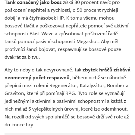
Tank označený jako boss
získá 30 procent navíc pro
poškození nepřátel a rychlosti, o 50 procent rychleji
dobíjí a má čtyřnásobek HP. K tomu všemu mohou
bossové tlačit a poškozovat nepřátele pomocí své aktivní
schopnosti Blast Wave a způsobovat poškození řadě
tanků pomocí pasivní schopnosti Megashot. Aby měli
protivníci šanci bojovat, respawnují se bossové pouze
dvakrát za bitvu.
Aby to nebylo tak nevyrovnané, tak
zbytek hráčů získává
neomezený počet respawnů
, během nichž se náhodně
přepíná mezi rolemi Regenerátor, Katalyzátor, Bomber a
Graviton, které připomínají RPG. Tyto role se vyznačují
jedinečnými aktivními a pasivními schopnostmi a každá z
nich má až 5 vylepšitelných úrovní, které lze odemknout.
Na rozdíl od svých spoluhráčů se bossové drží své role až
do konce hry.