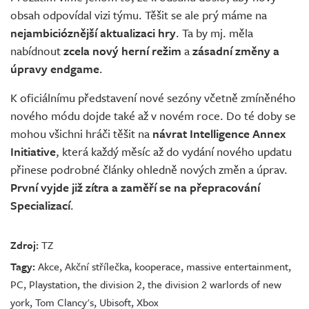
obsah odpovídal vizi týmu. Těšit se ale prý máme na
nejambicióznější aktualizaci hry
. Ta by mj. měla
nabídnout
zcela nový herní režim
a
zásadní změny a
úpravy endgame
.
K oficiálnímu představení nové sezóny včetně zmíněného
nového módu dojde také až v novém roce. Do té doby se
mohou všichni hráči těšit na
návrat Intelligence Annex
Initiative
, která každý měsíc až do vydání nového updatu
přinese podrobné články ohledně nových změn a úprav.
První vyjde již zítra a zaměří se na přepracování
Specializací
.
Zdroj:
TZ
Tagy:
Akce
,
Akční střílečka
,
kooperace
,
massive entertainment
,
PC
,
Playstation
,
the division 2
,
the division 2 warlords of new
york
,
Tom Clancy's
,
Ubisoft
,
Xbox