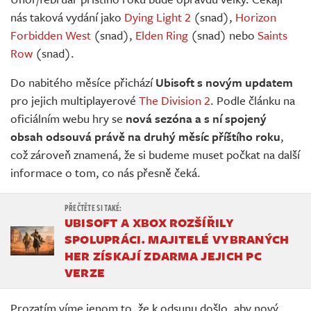
Živě
nás taková vydání jako
Dying Light 2
(snad),
Horizon
Forbidden West
(snad),
Elden Ring
(snad) nebo
Saints
Row
(snad).
Do nabitého měsíce přichází
Ubisoft s novým updatem
pro jejich multiplayerové
The Division 2
. Podle článku na
oficiálním webu hry se
nová sezóna a s ní spojený
obsah odsouvá právě na druhý měsíc příštího roku
,
což zároveň znamená, že si budeme muset počkat na další
informace o tom, co nás přesně čeká.
UBISOFT A XBOX ROZŠÍŘILY
SPOLUPRÁCI. MAJITELÉ VYBRANÝCH
HER ZÍSKAJÍ ZDARMA JEJICH PC
VERZE
Prozatím víme jenom to, že k odsunu došlo, aby nový