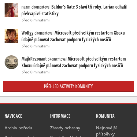
narm
Baldur's Gate 3 slaví tři roky. Larian odhalil
okomentoval
překvapivé statistiky
před 6 minutami
Wollgy
Microsoft před velkým restartem Xboxu
okomentoval
údajně plánoval zachovat podporu fyzických nosičů
před 6 minutami
MajkRezonant
Microsoft před velkým restartem
okomentoval
Xboxu údajně plánoval zachovat podporu fyzických nosičů
před 8 minutami
PŘEHLED AKTIVITY KOMUNITY
NAVIGACE
INFORMACE
KOMUNITA
Archiv pořadu
Zásady ochrany
Nejnovější
příspěvky