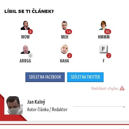
LÍBIL SE TI ČLÁNEK?
3
14
85
WOW
MEH
HMMM
0
2
2
ARRGG
HAHA
F
SDÍLET NA FACEBOOK
SDÍLET NA TWITTER
Nahlásit chybu
Jan Kalný
Autor článku / Redaktor