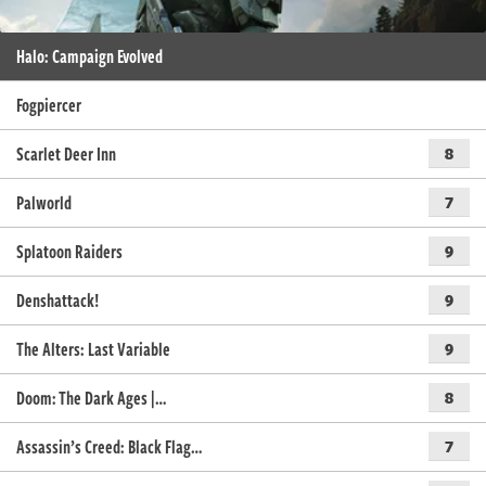
Halo: Campaign Evolved
Fogpiercer
Scarlet Deer Inn
8
Palworld
7
Splatoon Raiders
9
Denshattack!
9
The Alters: Last Variable
9
Doom: The Dark Ages |…
8
Assassin’s Creed: Black Flag…
7