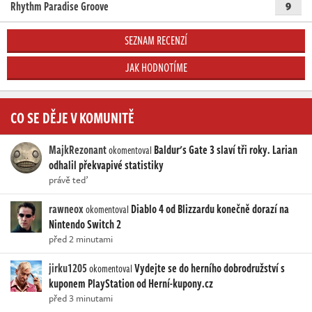
Rhythm Paradise Groove
9
SEZNAM RECENZÍ
JAK HODNOTÍME
CO SE DĚJE V KOMUNITĚ
MajkRezonant
Baldur's Gate 3 slaví tři roky. Larian
okomentoval
odhalil překvapivé statistiky
právě teď
rawneox
Diablo 4 od Blizzardu konečně dorazí na
okomentoval
Nintendo Switch 2
před 2 minutami
jirku1205
Vydejte se do herního dobrodružství s
okomentoval
kuponem PlayStation od Herní-kupony.cz
před 3 minutami