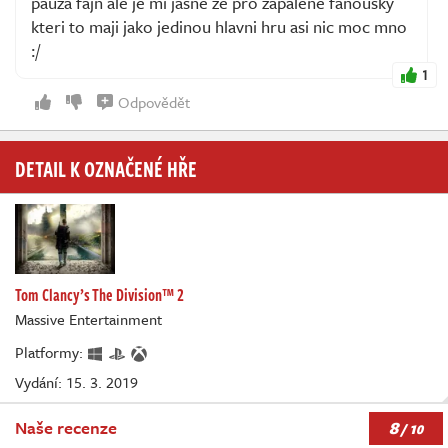
pauza fajn ale je mi jasne ze pro zapalene fanousky
kteri to maji jako jedinou hlavni hru asi nic moc mno
:/
1
Odpovědět
DETAIL K OZNAČENÉ HŘE
Tom Clancy’s The Division™ 2
Massive Entertainment
Platformy:
Vydání: 15. 3. 2019
8
Naše recenze
/ 10