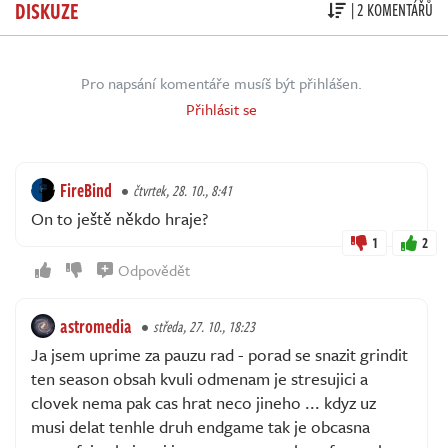
DISKUZE
| 2 KOMENTÁŘŮ
Pro napsání komentáře musíš být přihlášen.
Přihlásit se
FireBind
čtvrtek, 28. 10., 8:41
On to ještě někdo hraje?
1
2
Odpovědět
astromedia
středa, 27. 10., 18:23
Ja jsem uprime za pauzu rad - porad se snazit grindit
ten season obsah kvuli odmenam je stresujici a
clovek nema pak cas hrat neco jineho ... kdyz uz
musi delat tenhle druh endgame tak je obcasna