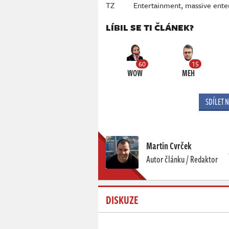
TZ
Entertainment
,
massive ente
LÍBIL SE TI ČLÁNEK?
60
15
WOW
MEH
SDÍLET 
Martin Cvrček
Autor článku / Redaktor
DISKUZE