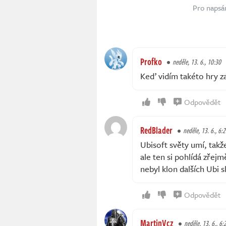
Pro napsá
Profko
neděle, 13. 6., 10:30
Keď vidím takéto hry z
Odpovědět
RedBlader
neděle, 13. 6., 6:
Ubisoft světy umí, tak
ale ten si pohlídá zřej
nebyl klon dalších Ubi 
Odpovědět
MartinVcz
neděle, 13. 6., 6: