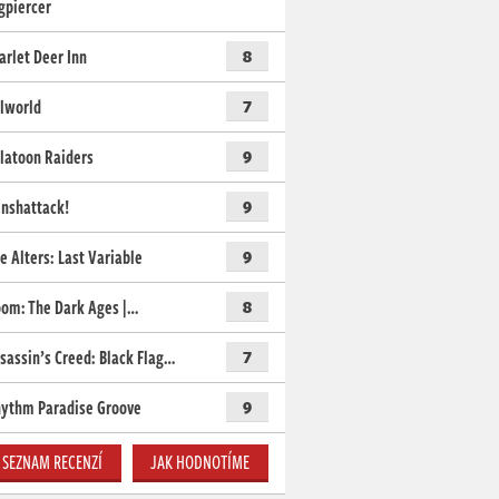
gpiercer
arlet Deer Inn
8
lworld
7
latoon Raiders
9
nshattack!
9
e Alters: Last Variable
9
om: The Dark Ages |…
8
sassin’s Creed: Black Flag…
7
ythm Paradise Groove
9
SEZNAM RECENZÍ
JAK HODNOTÍME