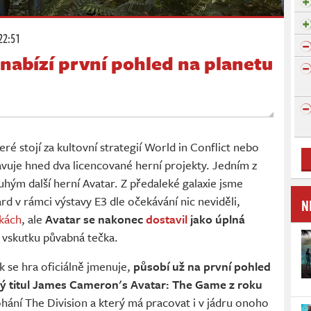
22:51
nabízí první pohled na planetu
ré stojí za kultovní strategií World in Conflict nebo
ravuje hned dva licencované herní projekty. Jedním z
uhým další herní Avatar. Z předaleké galaxie jsme
 v rámci výstavy E3 dle očekávání nic neviděli,
N
nkách
, ale
Avatar se nakonec
dostavil
jako úplná
to vskutku půvabná tečka.
ak se hra oficiálně jmenuje,
působí už na první pohled
ý titul James Cameron's Avatar: The Game z roku
hání The Division a který má pracovat i v jádru onoho