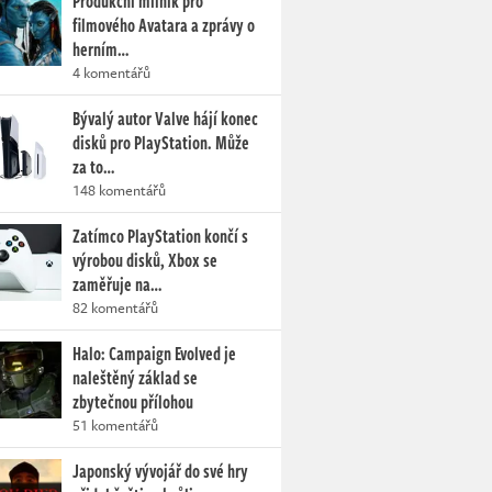
Produkční milník pro
filmového Avatara a zprávy o
herním…
4 komentářů
Bývalý autor Valve hájí konec
disků pro PlayStation. Může
za to…
148 komentářů
Zatímco PlayStation končí s
výrobou disků, Xbox se
zaměřuje na…
82 komentářů
Halo: Campaign Evolved je
naleštěný základ se
zbytečnou přílohou
51 komentářů
Japonský vývojář do své hry