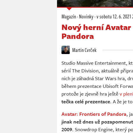
Magazín
·
Novinky
·
v sobotu
12. 6. 2021 
Nový herní Avatar 
Pandora
Martin Cvrček
Studio Massive Entertainment, kte
sérií The Division, aktuálně přip
nich je záhadná Star Wars hra, dr
během prezentace Ubisoft Forward
protože je zjevně hra ještě
v ple
tečka celé prezentace
. A že je 
Avatar: Frontiers of Pandora
, j
jinak než dnes už pozapomenut
2009
. Snowdrop Engine, který po