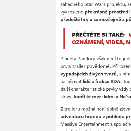
záhadného Star Wars projektu, se
vykresleno
překrásné prostředí
předešlé hry a samozřejmě z p
PŘEČTĚTE SI TAKÉ:
OZNÁMENÍ, VIDEA, 
Planeta Pandora však není to jed
první trailer povědomé. Přiroze
vypadajících živých tvorů
, s nim
narušovat
lidé z frakce RDA
. Tu
další charakteristické prvky vžd
slovy,
konflikt mezi lidmi a Na'
Z traileru možná není úplně zjevn
adventuru hranou z pohledu pr
Massive Entertainment a společn