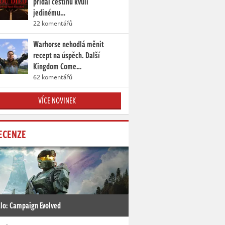
přidal češtinu kvůli
jedinému…
22 komentářů
Warhorse nehodlá měnit
recept na úspěch. Další
Kingdom Come…
62 komentářů
VÍCE NOVINEK
ECENZE
lo: Campaign Evolved