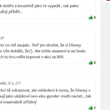
ak dobře a kouzelně jako to vypadá , tak palec
ušný příběh .
8
5:07
 co mě zaujalo. Teď jen doufat, že si Disney
o Ubi dokáže, že?). Ale tohle zasazení si asi budu
ych tu hru měla kupovat v akci za 800.
8
eděle, 13. 6., 5:17
ci tě odrazovat, ale vzhledem k tomu, že Disney v
ují jako ukázkoví neo-eko-gender-multi nacisti , tak
í maximálně střízlivý
5