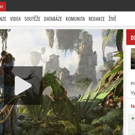
RE
NZE
VIDEA
SOUTĚŽE
DATABÁZE
KOMUNITA
REDAKCE
ŽIVĚ
D
P
Vy
N