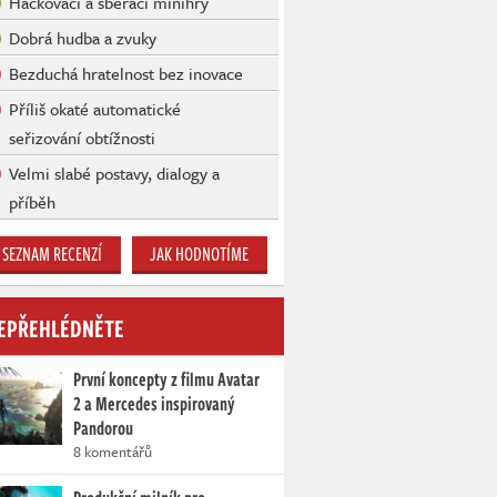
Hackovací a sběrací minihry
Dobrá hudba a zvuky
Bezduchá hratelnost bez inovace
Příliš okaté automatické
seřizování obtížnosti
Velmi slabé postavy, dialogy a
příběh
SEZNAM RECENZÍ
JAK HODNOTÍME
EPŘEHLÉDNĚTE
První koncepty z filmu Avatar
2 a Mercedes inspirovaný
Pandorou
8 komentářů