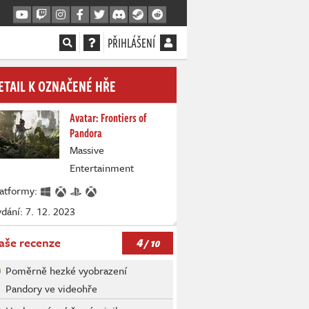
PŘIHLÁŠENÍ
ETAIL K OZNAČENÉ HŘE
Avatar: Frontiers of
Pandora
Massive
Entertainment
latformy:
dání: 7. 12. 2023
4
aše recenze
/ 10
Poměrně hezké vyobrazení
Pandory ve videohře