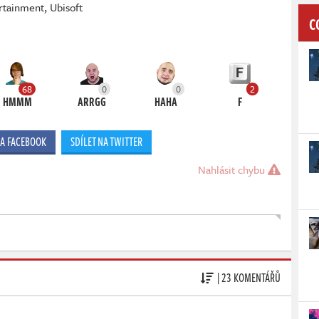
rtainment
,
Ubisoft
C
68
0
0
2
HMMM
ARRGG
HAHA
F
NA FACEBOOK
SDÍLET NA TWITTER
Nahlásit chybu
| 23 KOMENTÁŘŮ