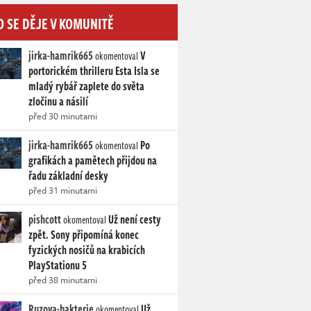
O SE DĚJE V KOMUNITĚ
jirka-hamrik665
V
okomentoval
portorickém thrilleru Esta Isla se
mladý rybář zaplete do světa
zločinu a násilí
před 30 minutami
jirka-hamrik665
Po
okomentoval
grafikách a pamětech přijdou na
řadu základní desky
před 31 minutami
pishcott
Už není cesty
okomentoval
zpět. Sony připomíná konec
fyzických nosičů na krabicích
PlayStationu 5
před 38 minutami
Ruzova-bakterie
Už
okomentoval