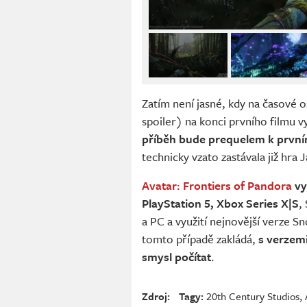
Zatím není jasné, kdy na časové o
spoiler) na konci prvního filmu v
příběh bude prequelem k první
technicky vzato zastávala již hr
Avatar: Frontiers of Pandora
vy
PlayStation 5, Xbox Series X|S
,
a PC a využití nejnovější verze S
tomto případě zakládá,
s verzem
smysl počítat
.
Zdroj:
Tagy:
20th Century Studios
,