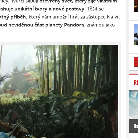
ney. Tvůrci slibují
otevřený svět, který žije vlastním
sahuje unikátní tvory a nové postavy
. Těšit se
atný příběh
, který nám umožní hrát za zástupce Na'vi,
osud neviděnou část planety Pandora
, známou jako
R
Ha