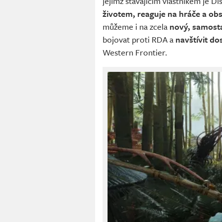
jejímž stávajícím vlastníkem je Dis
životem, reaguje na hráče a ob
můžeme i na zcela
nový, samost
bojovat proti RDA a
navštívit d
Western Frontier.