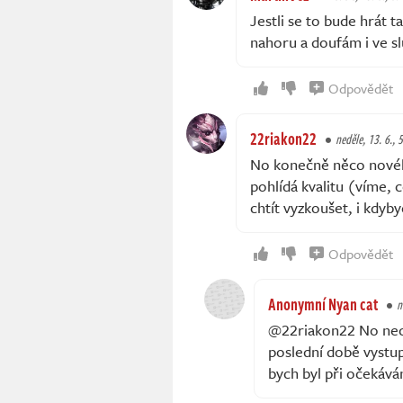
Jestli se to bude hrát t
nahoru a doufám i ve sl
Odpovědět
22riakon22
neděle, 13. 6., 
No konečně něco nového
pohlídá kvalitu (víme, c
chtít vyzkoušet, i kdyb
Odpovědět
Anonymní Nyan cat
n
@22riakon22 No nech
poslední době vystup
bych byl při očekáván