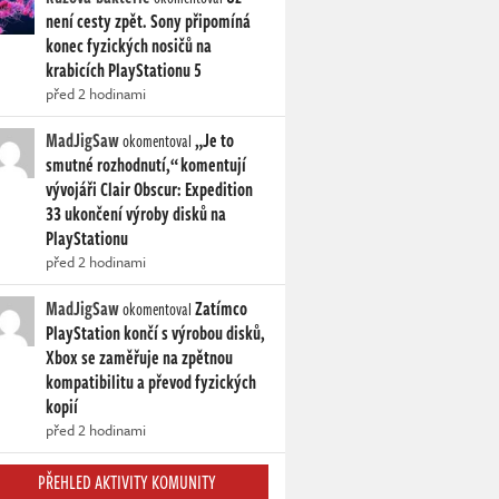
není cesty zpět. Sony připomíná
konec fyzických nosičů na
krabicích PlayStationu 5
před 2 hodinami
MadJigSaw
„Je to
okomentoval
smutné rozhodnutí,“ komentují
vývojáři Clair Obscur: Expedition
33 ukončení výroby disků na
PlayStationu
před 2 hodinami
MadJigSaw
Zatímco
okomentoval
PlayStation končí s výrobou disků,
Xbox se zaměřuje na zpětnou
kompatibilitu a převod fyzických
kopií
před 2 hodinami
PŘEHLED AKTIVITY KOMUNITY