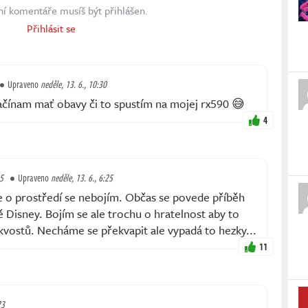
ní komentáře musíš být přihlášen.
Přihlásit se
Upraveno
neděle, 13. 6., 10:30
ačínam mať obavy či to spustím na mojej rx590 😅
4
25
Upraveno
neděle, 13. 6., 6:25
že o prostředí se nebojím. Občas se povede příběh
mě Disney. Bojím se ale trochu o hratelnost aby to
skvostů. Necháme se překvapit ale vypadá to hezky...
11
23