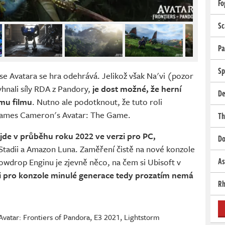
Fo
Sc
Pa
Sp
se Avatara se hra odehrává. Jelikož však Na'vi (pozor
yhnali síly RDA z Pandory,
je dost možné, že herní
De
mu filmu
. Nutno ale podotknout, že tuto roli
a James Cameron's Avatar: The Game.
Th
jde v průběhu roku 2022 ve verzi pro PC,
Do
 Stadii a Amazon Luna. Zaměření čistě na nové konzole
As
nowdrop Enginu je zjevně něco, na čem si Ubisoft v
i pro konzole minulé generace tedy prozatím nemá
Rh
Avatar: Frontiers of Pandora
,
E3 2021
,
Lightstorm