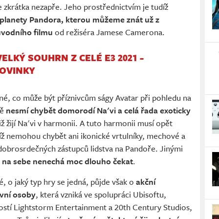
 zkrátka nezapře. Jeho prostřednictvím je tudíž
 planety Pandora, kterou můžeme znát už z
ůvodního filmu
od režiséra Jamese Camerona.
VELKÝ SOUHRN Z CELÉ E3 2021 -
NOVINKY
iné, co může být příznivcům ságy Avatar při pohledu na
ně
nesmí chybět domorodí Na'vi a celá řada exoticky
iž žijí Na'vi v harmonii. A tuto harmonii musí opět
díž nemohou chybět ani ikonické vrtulníky, mechové a
y dobrosrdečných zástupců lidstva na Pandoře. Jinými
vi na sebe nenechá moc dlouho čekat
.
é, o jaký typ hry se jedná, půjde však o
akční
vní osoby
, která vzniká ve spolupráci Ubisoftu,
ostí Lightstorm Entertainment a 20th Century Studios,