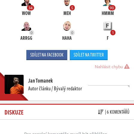
34
5
90
WOW
MEH
HMMM
0
0
1
ARRGG
HAHA
F
SDÍLET NA FACEBOOK
SDÍLET NA TWITTER
Nahlásit chybu
Jan Tomanek
Autor článku / Bývalý redaktor
DISKUZE
| 6 KOMENTÁŘŮ
Pro napsání komentáře musíš být přihlášen.