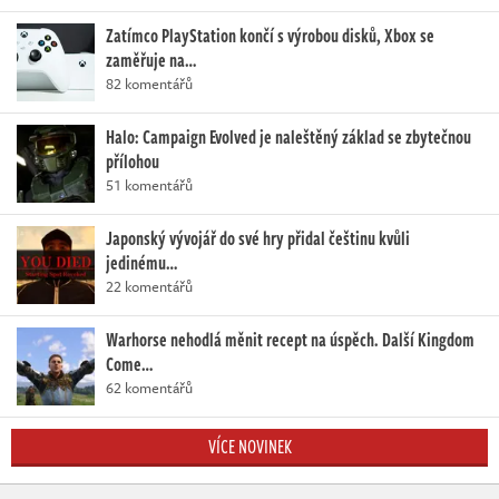
Zatímco PlayStation končí s výrobou disků, Xbox se
zaměřuje na…
82 komentářů
Halo: Campaign Evolved je naleštěný základ se zbytečnou
přílohou
51 komentářů
Japonský vývojář do své hry přidal češtinu kvůli
jedinému…
22 komentářů
Warhorse nehodlá měnit recept na úspěch. Další Kingdom
Come…
62 komentářů
VÍCE NOVINEK