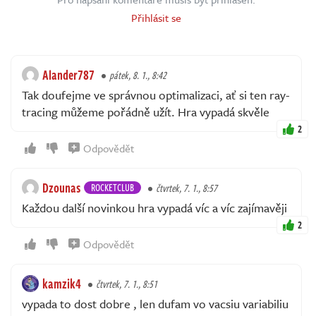
Přihlásit se
Alander787
pátek, 8. 1., 8:42
Tak doufejme ve správnou optimalizaci, ať si ten ray-
tracing můžeme pořádně užít. Hra vypadá skvěle
2
Odpovědět
Dzounas
ROCKETCLUB
čtvrtek, 7. 1., 8:57
Každou další novinkou hra vypadá víc a víc zajímavěji
2
Odpovědět
kamzik4
čtvrtek, 7. 1., 8:51
vypada to dost dobre , len dufam vo vacsiu variabiliu