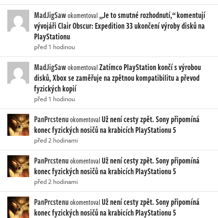
MadJigSaw
„Je to smutné rozhodnutí,“ komentují
okomentoval
vývojáři Clair Obscur: Expedition 33 ukončení výroby disků na
PlayStationu
před 1 hodinou
MadJigSaw
Zatímco PlayStation končí s výrobou
okomentoval
disků, Xbox se zaměřuje na zpětnou kompatibilitu a převod
fyzických kopií
před 1 hodinou
PanPrcstenu
Už není cesty zpět. Sony připomíná
okomentoval
konec fyzických nosičů na krabicích PlayStationu 5
před 2 hodinami
PanPrcstenu
Už není cesty zpět. Sony připomíná
okomentoval
konec fyzických nosičů na krabicích PlayStationu 5
před 2 hodinami
PanPrcstenu
Už není cesty zpět. Sony připomíná
okomentoval
konec fyzických nosičů na krabicích PlayStationu 5