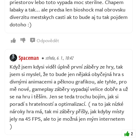
priestorov lebo toto vypada moc sterilne. Chapem
labaky a tak... ale predsa len bioshock mal obrovsku
diverzitu mestskych casti ak to bude aj tu tak pojdem
dotoho :)
Odpovědět
Spaceman
středa, 6. 1., 18:42
Když jsem kdysi viděl úplně první záběry ze hry, tak
jsem si myslel, že to bude jen nějaká obyčejná hra s
divnými animacemi a pěknou grafikou, ale tyhle, pro
mě nové, gameplay záběry vypadají velice dobře a už
se na hru i těším. Jen se teda trochu bojím, jak si
poradí s hratelností a optimalizací. ( na to jak nízké
nároky hra má, tak mi záběry přišly, jak kdyby místy
jely na 45 FPS, ale to je možná jen mým internetem
)
2