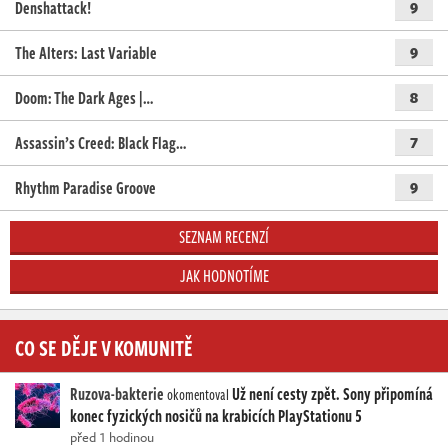
Denshattack!
9
The Alters: Last Variable
9
Doom: The Dark Ages |…
8
Assassin’s Creed: Black Flag…
7
Rhythm Paradise Groove
9
SEZNAM RECENZÍ
JAK HODNOTÍME
CO SE DĚJE V KOMUNITĚ
Ruzova-bakterie
Už není cesty zpět. Sony připomíná
okomentoval
konec fyzických nosičů na krabicích PlayStationu 5
před 1 hodinou