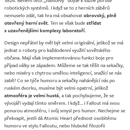
3826. Během této „návštěvy“ dojde k vážné poruše
robotických systémů. I když se to z herních záběrů
nemuselo zdát, tak hra má obsahovat
obrovský, plně
otevřený herní svět
. Ten se však bude
střídat
s uzavřenějšími komplexy laboratoří
.
Design nepřátel by měl být velmi originální, jelikož se má
jednat o roboty pro každodenní využití sovětského
občana. Mají však implementovánou funkci boje pro
případ války se západem. Můžeme se tak těšit na sekačky,
nebo mixéry s chytrou umělou inteligencí, snažící se nás
zabít? Co se týče humoru a sekačky nahánějící nás po
ruském dvorku, musíme být velmi opatrní, jelikož
atmosféra je velmi hustá
, a tak pochybujeme, že se
vývojáři vydají tímto směrem. I když… i Fallout má svou
ponurou atmosféru, i svůj smysl pro humor. Nechejme se
překvapit, jestli dá Atomic Heart přednost osobitému
humoru ve stylu Falloutu, nebo hluboké filozofii