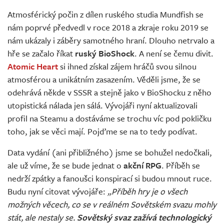
Živě
Atmosférický počin z dílen ruského studia Mundfish se
nám poprvé předvedl v roce 2018 a zkraje roku 2019 se
nám ukázaly i záběry samotného hraní. Dlouho netrvalo a
hře se začalo říkat
ruský BioShock
. A není se čemu divit.
Atomic Heart
si ihned získal zájem hráčů svou silnou
atmosférou a unikátním zasazením. Věděli jsme, že se
odehrává někde v SSSR a stejně jako v BioShocku z něho
utopistická nálada jen sálá. Vývojáři nyní aktualizovali
profil na Steamu a dostáváme se trochu víc pod pokličku
toho, jak se věci mají. Pojďme se na to tedy podívat.
Data vydání (ani přibližného) jsme se bohužel nedočkali,
ale už víme, že se bude jednat o
akční RPG
. Příběh se
nedrží zpátky a fanoušci konspirací si budou mnout ruce.
Budu nyní citovat vývojáře:
„Příběh hry je o všech
možných věcech, co se v reálném Sovětském svazu mohly
stát, ale nestaly se.
Sovětský svaz zažívá technologický