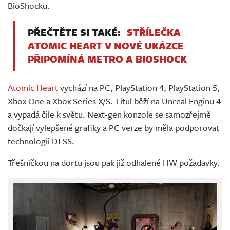
BioShocku.
PŘEČTĚTE SI TAKÉ:
STŘÍLEČKA
ATOMIC HEART V NOVÉ UKÁZCE
PŘIPOMÍNÁ METRO A BIOSHOCK
Atomic Heart
vychází na PC, PlayStation 4, PlayStation 5,
Xbox One a Xbox Series X/S. Titul běží na Unreal Enginu 4
a vypadá čile k světu. Next-gen konzole se samozřejmě
dočkají vylepšené grafiky a PC verze by měla podporovat
technologii DLSS.
Třešničkou na dortu jsou pak již odhalené HW požadavky.