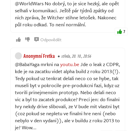
@WorldWars No dobrý, to je sice hezký, ale opět
selhali v komunikaci. Ještě pár týdnů zpátky od
nich zpráva, že Witcher stihne letošek. Nakonec
půl roku odkad. To není normální.
7
Odpovědět
Anonymní Fretka
středa, 20. 10., 20:56
@BabaYaga mrkni na
youtu.be
Jde o leak z CDPR,
kde je na zacatku videt alpha build z roku 2013(!).
Tedy pokud uz tenkrat delali neco co se hybe, tak
museli byt v pokrocile pre-produkcni fazi, kdyz uz
tvorili prinejmensim prototyp. Nebo delali neco
vic a byl to zacatek produkce? Preci jen: do finalni
hry nekdy drive slibovali, ze V bude mit vlastni byt
(coz pokud se nepletu ve finalni hre neni (nebo
nebylo v den vydani)), ale v buildu z roku 2013 to
je? Wow...