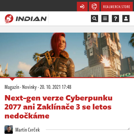
REALMERCH.STORE
Magazín
Recenze
Videa
Soutěže
Magazín
·
Novinky
·
20. 10. 2021 17:48
Databáze
Next-gen verze Cyberpunku
2077 ani Zaklínače 3 se letos
Komunita
nedočkáme
Redakce
Martin Cvrček