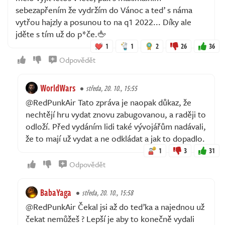
sebezapřením že vydržím do Vánoc a teď s náma
vytřou hajzly a posunou to na q1 2022... Díky ale
jděte s tím už do p*če.🖕
1
1
2
26
36
Odpovědět
WorldWars
středa, 20. 10., 15:55
@RedPunkAir Tato zpráva je naopak důkaz, že
nechtějí hru vydat znovu zabugovanou, a raději to
odloží. Před vydáním lidi také vývojářům nadávali,
že to mají už vydat a ne odkládat a jak to dopadlo.
1
3
31
Odpovědět
BabaYaga
středa, 20. 10., 15:58
@RedPunkAir Čekal jsi až do teďka a najednou už
čekat nemůžeš ? Lepší je aby to konečně vydali