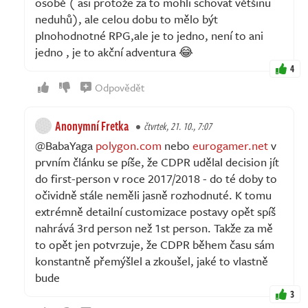
osobě ( asi protože za to mohli schovat většinu
neduhů), ale celou dobu to mělo být
plnohodnotné RPG,ale je to jedno, není to ani
jedno , je to akční adventura 😂
4
Odpovědět
Anonymní Fretka
čtvrtek, 21. 10., 7:07
@BabaYaga
polygon.com
nebo
eurogamer.net
v
prvním článku se píše, že CDPR udělal decision jít
do first-person v roce 2017/2018 - do té doby to
očividně stále neměli jasně rozhodnuté. K tomu
extrémně detailní customizace postavy opět spíš
nahrává 3rd person než 1st person. Takže za mě
to opět jen potvrzuje, že CDPR během času sám
konstantně přemýšlel a zkoušel, jaké to vlastně
bude
3