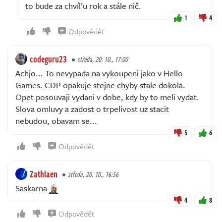
to bude za chvíľu rok a stále nič.
1
4
Odpovědět
codeguru23
středa, 20. 10., 17:00
Achjo... To nevypada na vykoupeni jako v Hello
Games. CDP opakuje stejne chyby stale dokola.
Opet posouvaji vydani v dobe, kdy by to meli vydat.
Slova omluvy a zadost o trpelivost uz stacit
nebudou, obavam se...
5
6
Odpovědět
Zathlaen
středa, 20. 10., 16:56
Saskarna
4
8
Odpovědět