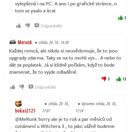
vylepšená i na PC. A ano i po grafické stránce, o
tom se psalo x-krat
2
Odpovědět
Merunk
středa, 20. 10., 16:30
Každej remcá, ale nikdo si neuvědomuje, že to jsou
upgrady zdarma. Taky se na to mohli vys... A nebo to
dát za poplatek. Já si klidně počkám, když to bude
znamenat, že to vyjde odladěné.
3
13
Odpovědět
středa, 20. 10.,
Upraveno
středa, 20. 10.,
bokas2121
17:07
17:24
@MeRunk Sorry ale je to rok a par měsíců od
oznámení u Witchera 3 , to jako vážně budeme