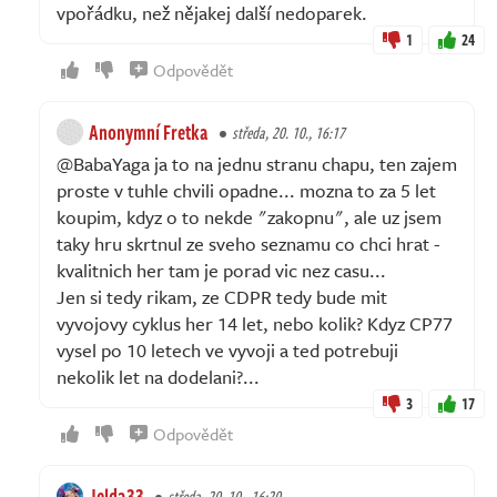
vpořádku, než nějakej další nedoparek.
1
24
Odpovědět
Anonymní Fretka
středa, 20. 10., 16:17
@BabaYaga ja to na jednu stranu chapu, ten zajem
proste v tuhle chvili opadne... mozna to za 5 let
koupim, kdyz o to nekde "zakopnu", ale uz jsem
taky hru skrtnul ze sveho seznamu co chci hrat -
kvalitnich her tam je porad vic nez casu...
Jen si tedy rikam, ze CDPR tedy bude mit
vyvojovy cyklus her 14 let, nebo kolik? Kdyz CP77
vysel po 10 letech ve vyvoji a ted potrebuji
nekolik let na dodelani?...
3
17
Odpovědět
Jelda33
středa, 20. 10., 16:20