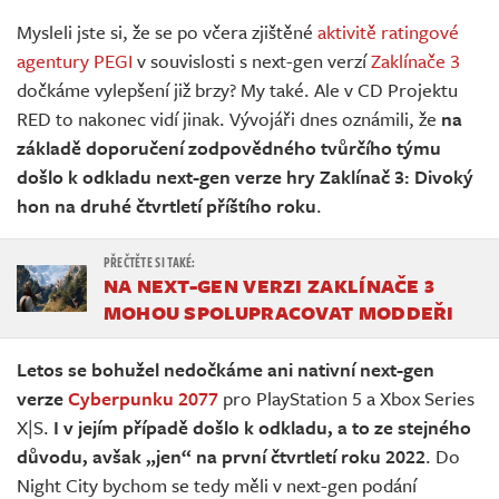
Živě
Mysleli jste si, že se po včera zjištěné
aktivitě ratingové
agentury PEGI
v souvislosti s next-gen verzí
Zaklínače 3
dočkáme vylepšení již brzy? My také. Ale v CD Projektu
RED to nakonec vidí jinak. Vývojáři dnes oznámili, že
na
základě doporučení zodpovědného tvůrčího týmu
došlo k odkladu next-gen verze hry Zaklínač 3: Divoký
hon na druhé čtvrtletí příštího roku
.
NA NEXT-GEN VERZI ZAKLÍNAČE 3
MOHOU SPOLUPRACOVAT MODDEŘI
Letos se bohužel nedočkáme ani nativní next-gen
verze
Cyberpunku 2077
pro PlayStation 5 a Xbox Series
X|S.
I v jejím případě došlo k odkladu, a to ze stejného
důvodu, avšak „jen“ na první čtvrtletí roku 2022
. Do
Night City bychom se tedy měli v next-gen podání