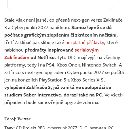
Stále však není jasné, co přesně next-gen verze Zaklínače
3 a Cyberpunku 2077 nabídnou.
Samozřejmě se dá
počítat s grafickým zlepšením či zkrácením načítání
,
třetí Zaklínač pak slibuje také
bezplatné přídavky
, které
nabídnou
předměty inspirované
seriálovým
Zaklínačem
od Netflixu
. Tyto DLC mají vyjít na všechny
platformy, tedy i na PS4, Xbox One a Nintendo Switch. A
zatímco s next-gen upgradem Cyberpunku 2077 se počítá
jen na konzolích PlayStation 5 a Xbox Series X|S,
vylepšení Zaklínače 3, jež vzniká ve spolupráci se
studiem Saber Interactive, dorazí také na PC
. Ve všech
případech bude samozřejmě upgrade zdarma.
Zdroj:
Twitter
Tagy:
CD Projekt RED
,
cyberpunk 2077
,
DLC
,
next-gen
,
PC
,