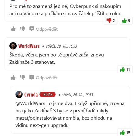
Pro mě to znamená jediné, Cyberpunk si nakoupím
ani na Vánoce a počkám si na začátek příštího roku.
2
5
Odpovědět
WorldWars
středa, 20. 10., 15:53
Škoda, včera jsem po té zprávě začal znovu
Zaklínače 3 stahovat.
11
Odpovědět
Cvrnda
INDIAN
středa, 20. 10., 15:55
@WorldWars To jsme dva. I když upřímně, zrovna
hra jako Zaklínač 3 by se v první řadě nikdy
mazat/odinstalovávat neměla, bez ohledu na
vidinu next-gen upgradu
19