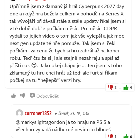
Upřímně jsem zklamaný já hrál Cyberpunk 2077 day
one a ikdyž hra bežela celkem v pohodě na Series X
tak vývojáři přidávali stále a stále updaty říkal jsem si
v té době dobře počkám měsíc. Po měsíci CDPR
vydali to jejich video o tom jak vše vylepší a jak moc
next gen update té hře pomuže. Tak jsem si řekl
počkám i za cenu že bych si hru zahrál až na konci
roku. Teď čtu že si ji ale stejně nezahraju a spíš až
příští rok 😏. Jako okej chápu je … Jen jsem s toho
zklamaný tu hru chci hrát už teď ale furt si říkam
počkej na tu “nejlepší” verzi hry.
2
4
Odpovědět
corroner1852
čtvrtek, 21. 10., 4:48
@markyslightsgordon já to hraju na PS 5 a
všechno vypadá nádherné nevim co blbneš
1
6