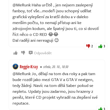
@MeRunk Haha určitě , jen nejsem zaslepený
fanboy, toť vše…modeři jsou schopný udělat
grafická vylepšení za kratší dobu a v daleko
menším počtu, to nemají přístup ani ke
zdrojovým kodum, ale špatný jsou ti, co si dovolí
říct něco o CD RED 😂😂
Dal raději ani nereaguji 😉
2
3
Odpovědět
Reggie-Kray
středa, 20. 10., 18:30
@MeRunk Jo, dělají na tom dva roky a pak tam
bude rozdíl jako mezi GTA V a GTA V nextgen,
tedy žádný. Navíc na tom dělá Saber pokud se
nepletu. Updaty jsou zadarmo, jsou hrazeny z
peněz, které CD projekt vyhradil na zlepšení své
reputace.
3