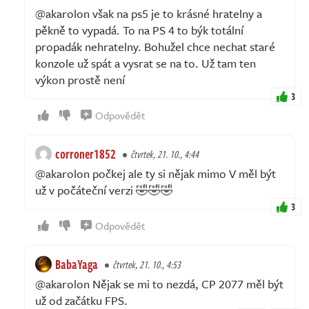
@akarolon však na ps5 je to krásné hratelny a
pěkně to vypadá. To na PS 4 to býk totální
propadák nehratelny. Bohužel chce nechat staré
konzole už spát a vysrat se na to. Už tam ten
výkon prostě není
3
Odpovědět
corroner1852
čtvrtek, 21. 10., 4:44
@akarolon počkej ale ty si nějak mimo V měl být
už v počáteční verzi 🤣🤣🤣
3
Odpovědět
BabaYaga
čtvrtek, 21. 10., 4:53
@akarolon Nějak se mi to nezdá, CP 2077 měl být
už od začátku FPS.