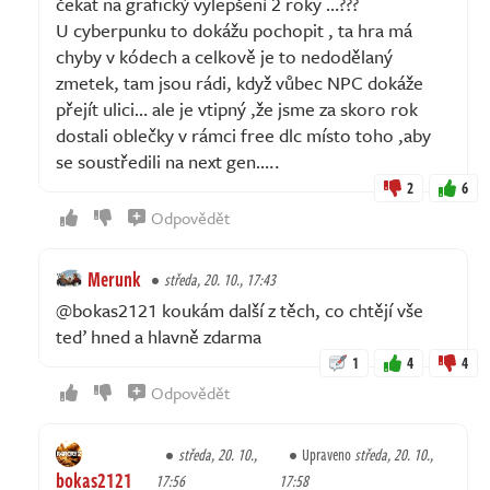
čekat na grafický vylepšení 2 roky …???
U cyberpunku to dokážu pochopit , ta hra má
chyby v kódech a celkově je to nedodělaný
zmetek, tam jsou rádi, když vůbec NPC dokáže
přejít ulici… ale je vtipný ,že jsme za skoro rok
dostali oblečky v rámci free dlc místo toho ,aby
se soustředili na next gen…..
2
6
Odpovědět
Merunk
středa, 20. 10., 17:43
@bokas2121 koukám další z těch, co chtějí vše
teď hned a hlavně zdarma
1
4
4
Odpovědět
středa, 20. 10.,
Upraveno
středa, 20. 10.,
bokas2121
17:56
17:58