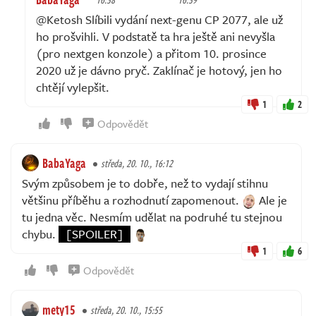
@Ketosh Slíbili vydání next-genu CP 2077, ale už
ho prošvihli. V podstatě ta hra ještě ani nevyšla
(pro nextgen konzole) a přitom 10. prosince
2020 už je dávno pryč. Zaklínač je hotový, jen ho
chtějí vylepšit.
1
2
Odpovědět
BabaYaga
středa, 20. 10., 16:12
Svým způsobem je to dobře, než to vydají stihnu
většinu příběhu a rozhodnutí zapomenout.
Ale je
tu jedna věc. Nesmím udělat na podruhé tu stejnou
chybu.
[SPOILER]
1
6
Odpovědět
mety15
středa, 20. 10., 15:55