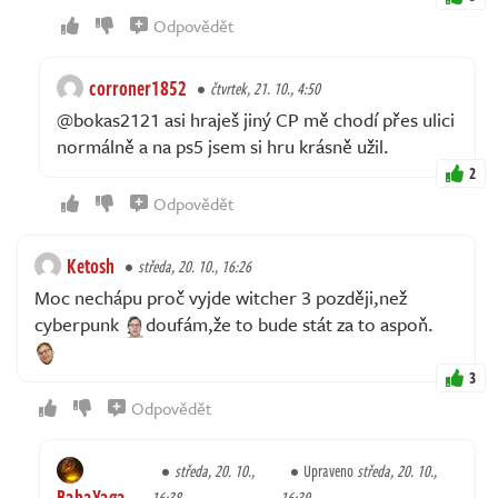
Odpovědět
corroner1852
čtvrtek, 21. 10., 4:50
@bokas2121 asi hraješ jiný CP mě chodí přes ulici
normálně a na ps5 jsem si hru krásně užil.
2
Odpovědět
Ketosh
středa, 20. 10., 16:26
Moc nechápu proč vyjde witcher 3 později,než
cyberpunk
doufám,že to bude stát za to aspoň.
3
Odpovědět
středa, 20. 10.,
Upraveno
středa, 20. 10.,
BabaYaga
16:38
16:39