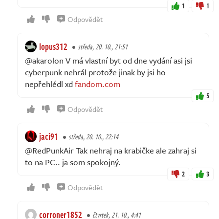
1
1
Odpovědět
lopus312
středa, 20. 10., 21:51
@akarolon V má vlastní byt od dne vydání asi jsi
cyberpunk nehrál protože jinak by jsi ho
nepřehlédl xd
fandom.com
5
Odpovědět
jaci91
středa, 20. 10., 22:14
@RedPunkAir Tak nehraj na krabičke ale zahraj si
to na PC.. ja som spokojný.
2
3
Odpovědět
corroner1852
čtvrtek, 21. 10., 4:41