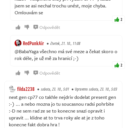
jsem se asi nechal trochu unést, moje chyba.
Omlouvám se
2
Odpovědět
RedPunkAir
čtvrtek, 21. 10., 11:08
@BabaYaga všechno má své meze a čekat skoro o
rok déle, je už mě za hranicí ;-)
2
Odpovědět
filda2238
sobota, 23. 10., 5:01
Upraveno
sobota, 23. 10., 5:03
next gen cp77 co takhle nejdriv dodelat present gen
:-) ... a nebo mozna jo tu soucasnou radsi pohrbite
:-D ne sem rad ze se to konecne snazi opravit i
upravit ... klidne at to trva roky ale at je z toho
konecne fakt dobra hra !