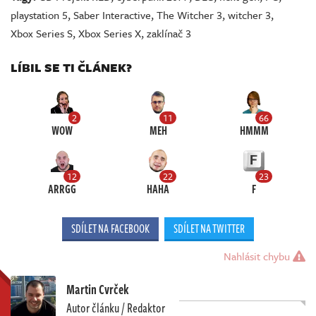
playstation 5
,
Saber Interactive
,
The Witcher 3
,
witcher 3
,
Xbox Series S
,
Xbox Series X
,
zaklínač 3
LÍBIL SE TI ČLÁNEK?
2
11
66
WOW
MEH
HMMM
12
22
23
ARRGG
HAHA
F
SDÍLET NA FACEBOOK
SDÍLET NA TWITTER
Nahlásit chybu
Martin Cvrček
Autor článku / Redaktor