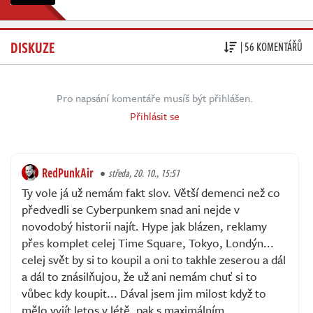
DISKUZE
| 56 KOMENTÁŘŮ
Pro napsání komentáře musíš být přihlášen.
Přihlásit se
RedPunkAir
středa, 20. 10., 15:51
Ty vole já už nemám fakt slov. Větší demenci než co
předvedli se Cyberpunkem snad ani nejde v
novodobý historii najít. Hype jak blázen, reklamy
přes komplet celej Time Square, Tokyo, Londýn...
celej svět by si to koupil a oni to takhle zeserou a dál
a dál to znásilňujou, že už ani nemám chuť si to
vůbec kdy koupit... Dával jsem jim milost když to
mělo vyjít letos v létě, pak s maximálním