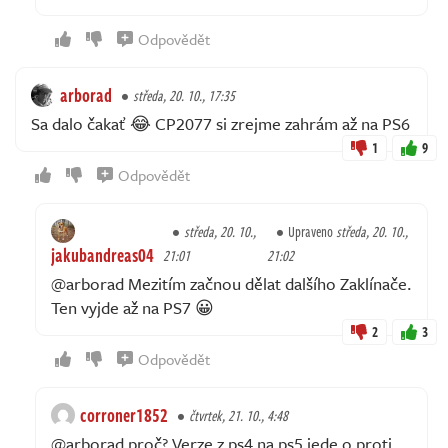
Odpovědět
arborad
středa, 20. 10., 17:35
Sa dalo čakať 😂 CP2077 si zrejme zahrám až na PS6
1
9
Odpovědět
středa, 20. 10.,
Upraveno
středa, 20. 10.,
jakubandreas04
21:01
21:02
@arborad Mezitím začnou dělat dalšího Zaklínače.
Ten vyjde až na PS7 😀
2
3
Odpovědět
corroner1852
čtvrtek, 21. 10., 4:48
@arborad proč? Verze z ps4 na ps5 jede o proti