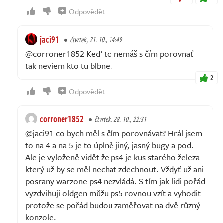
Odpovědět
jaci91
čtvrtek, 21. 10., 14:49
@corroner1852 Keď to nemáš s čím porovnať
tak neviem kto tu blbne.
2
Odpovědět
corroner1852
čtvrtek, 28. 10., 22:31
@jaci91 co bych měl s čím porovnávat? Hrál jsem
to na 4 a na 5 je to úplně jiný, jasný bugy a pod.
Ale je vyloženě vidět že ps4 je kus starého železa
který už by se měl nechat zdechnout. Vždyť už ani
posrany warzone ps4 nezvládá. S tím jak lidi pořád
vyzdvihuji oldgen můžu ps5 rovnou vzít a vyhodit
protože se pořád budou zaměřovat na dvě různý
konzole.