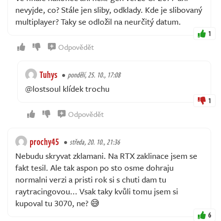
nevyjde, co? Stále jen sliby, odklady. Kde je slibovaný
multiplayer? Taky se odložil na neurčitý datum.
1
Odpovědět
Tuhys
pondělí, 25. 10., 17:08
@lostsoul klídek trochu
1
Odpovědět
prochy45
středa, 20. 10., 21:36
Nebudu skryvat zklamani. Na RTX zaklinace jsem se
fakt tesil. Ale tak aspon po sto osme dohraju
normalni verzi a pristi rok si s chuti dam tu
raytracingovou... Vsak taky kvůli tomu jsem si
kupoval tu 3070, ne? 😅
6