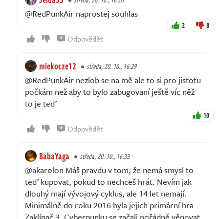
@RedPunkAir naprostej souhlas
2
8
Odpovědět
mlekocze12
středa, 20. 10., 16:29
@RedPunkAir nezlob se na mě ale to si pro jistotu
počkám než aby to bylo zabugovaní ještě víc něž
to je teď
10
Odpovědět
BabaYaga
středa, 20. 10., 16:33
@akarolon Máš pravdu v tom, že nemá smysl to
teď kupovat, pokud to nechceš hrát. Nevím jak
dlouhý mají vývojový cyklus, ale 14 let nemají.
Minimálně do roku 2016 byla jejich primární hra
Zaklínač 3. Cyberpunku se začali pořádně věnovat