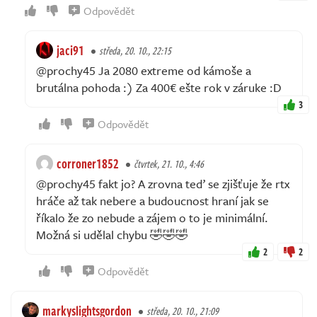
Odpovědět
jaci91
středa, 20. 10., 22:15
@prochy45 Ja 2080 extreme od kámoše a
brutálna pohoda :) Za 400€ ešte rok v záruke :D
3
Odpovědět
corroner1852
čtvrtek, 21. 10., 4:46
@prochy45 fakt jo? A zrovna teď se zjišťuje že rtx
hráče až tak nebere a budoucnost hraní jak se
říkalo že zo nebude a zájem o to je minimální.
Možná si udělal chybu 🤣🤣🤣
2
2
Odpovědět
markyslightsgordon
středa, 20. 10., 21:09