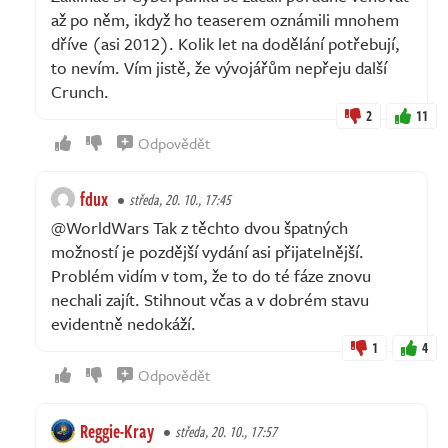
až po něm, ikdyž ho teaserem oznámili mnohem
dříve (asi 2012). Kolik let na dodělání potřebují,
to nevím. Vím jistě, že vývojářům nepřeju další
Crunch.
2
11
Odpovědět
fdux
středa, 20. 10., 17:45
@WorldWars Tak z těchto dvou špatných
možností je pozdější vydání asi přijatelnější.
Problém vidím v tom, že to do té fáze znovu
nechali zajít. Stihnout včas a v dobrém stavu
evidentně nedokáží.
1
4
Odpovědět
Reggie-Kray
středa, 20. 10., 17:57