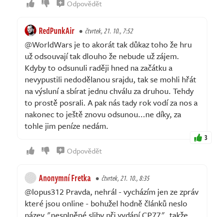
Odpovědět
RedPunkAir
čtvrtek, 21. 10., 7:52
@WorldWars je to akorát tak důkaz toho že hru
už odsouvají tak dlouho že nebude už zájem.
Kdyby to odsunuli raději hned na začátku a
nevypustili nedodělanou srajdu, tak se mohli hřát
na výsluní a sbírat jednu chválu za druhou. Tehdy
to prostě posrali. A pak nás tady rok vodí za nos a
nakonec to ještě znovu odsunou...ne díky, za
tohle jim peníze nedám.
3
Odpovědět
Anonymní Fretka
čtvrtek, 21. 10., 8:35
@lopus312 Pravda, nehrál - vycházím jen ze zpráv
které jsou online - bohužel hodně článků neslo
název "nesplněné sliby při vydání CP77", takže