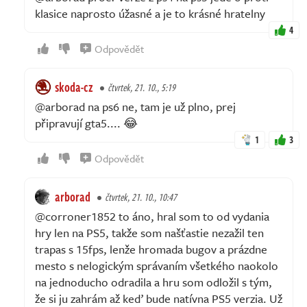
klasice naprosto úžasné a je to krásné hratelny
4
Odpovědět
skoda-cz
čtvrtek, 21. 10., 5:19
@arborad na ps6 ne, tam je už plno, prej
připravují gta5.... 😂
1
3
Odpovědět
arborad
čtvrtek, 21. 10., 10:47
@corroner1852 to áno, hral som to od vydania
hry len na PS5, takže som našťastie nezažil ten
trapas s 15fps, lenže hromada bugov a prázdne
mesto s nelogickým správaním všetkého naokolo
na jednoducho odradila a hru som odložil s tým,
že si ju zahrám až keď bude natívna PS5 verzia. Už