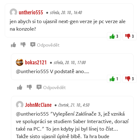
untherio555
středa, 20. 10., 16:40
jen abych si to ujasnil next-gen verze je pc verze ale
na konzole?
3
3
Odpovědět
bokas2121
středa, 20. 10., 17:00
@untherio555 V podstatě ano….
1
3
Odpovědět
JohnMcClane
čtvrtek, 21. 10., 4:50
@untherio555 "Vylepšení Zaklínače 3, jež vzniká
ve spolupráci se studiem Saber Interactive, dorazí
také na PC." To jen kdyby jsi byl línej to číst...
Takže sisto ujasnil úplně blbě. Ta hra bude