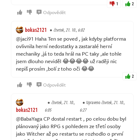
1
2
Odpovědět
bokas2121
čtvrtek, 21. 10., 6:02
@jaci91 Haha Ten se poved , jak kdyby platforma
ovlivnila herní nedostatky a zastaralé herní
mechaniky ,já to teda hrál na PC taky ,ale tohle
jsem dlouho neviděl 😂😂😂😂 už raději nic
nepiš prosím ,bolí z toho oči 😂😂
2
Odpovědět
čtvrtek, 21. 10.,
Upraveno
čtvrtek, 21. 10.,
bokas2121
6:05
6:27
@BabaYaga CP dostal restart , po celou dobu byl
plánovaný jako RPG s pohledem ze třetí osoby
jako Witcher až po restartu se rozhodlo o první