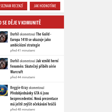
SEZNAM RECENZÍ
JAK HODNOTÍME
O SE DĚJE V KOMUNITĚ
Durhil
The Guild -
okomentoval
Europa 1410 se ukazuje jako
ambiciózní strategie
před 41 minutami
Durhil
Jak vznikl herní
okomentoval
fenomén: Skutečný příběh série
Warcraft
před 44 minutami
Reggie-Kray
okomentoval
Předobjednávky GTA 6 jsou
bezprecedentní. Nová prezentace
má ještě zvýšit očekávání hráčů
před 48 minutami