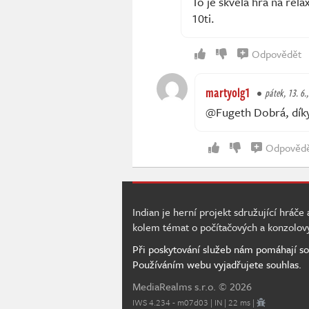
To je skvela hra na rela
10ti.
Odpovědět
martyolg1
pátek, 13. 6.
@Fugeth Dobrá, díky 
Odpověd
Indian je herní projekt sdružující hráče
kolem témat o počítačových a konzolov
Při poskytování služeb nám pomáhají so
Používáním webu vyjadřujete souhlas.
MediaRealms s.r.o.
© 2026
IWS 4.234 - m07d03 | IN | 22 ms |