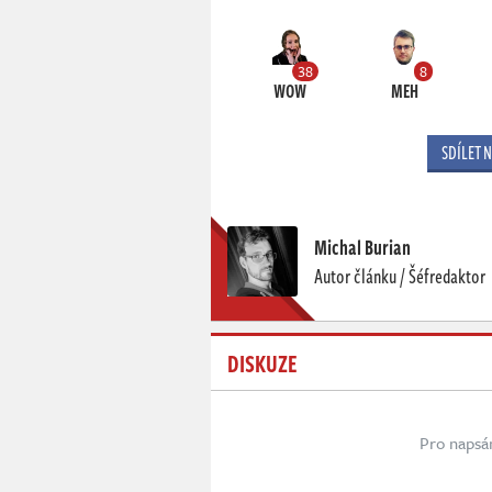
38
8
WOW
MEH
SDÍLET 
Michal Burian
Autor článku / Šéfredaktor
DISKUZE
Pro napsá