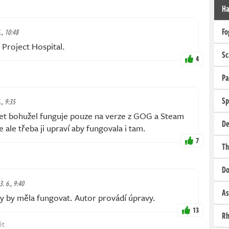
Ha
Fo
., 10:48
 Project Hospital.
Sc
4
Pa
Sp
., 9:35
net bohužel funguje pouze na verze z GOG a Steam
De
 ale třeba ji upraví aby fungovala i tam.
7
Th
Do
3. 6., 9:40
As
by měla fungovat. Autor provádí úpravy.
13
Rh
ět