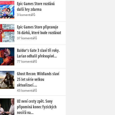
Epic Games Store rozdává
další hry zdarma
3 komentářů
Epic Games Store připravuje
16 dárků, které bude rozdávat
37 komentářů
Baldur's Gate 3 slaví tři roky.
Larian odhalil překvapivé…
77 komentářů
Ghost Recon: Wildlands slaví
25 let série velkou
aktualizací.…
43 komentářů
Už není cesty zpět. Sony
připomíná konec fyzických
nosičů na…