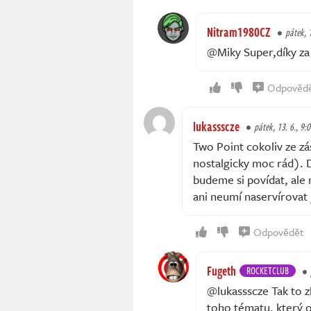
Nitram1980CZ
pátek, 1
@Miky Super,díky za 
Odpověd
lukassscze
pátek, 13. 6., 9:
Two Point cokoliv ze z
nostalgicky moc rád). D
budeme si povídat, ale 
ani neumí naservírovat 
Odpovědět
Fugeth
ROCKETCLUB
@lukassscze Tak to 
toho tématu, který 