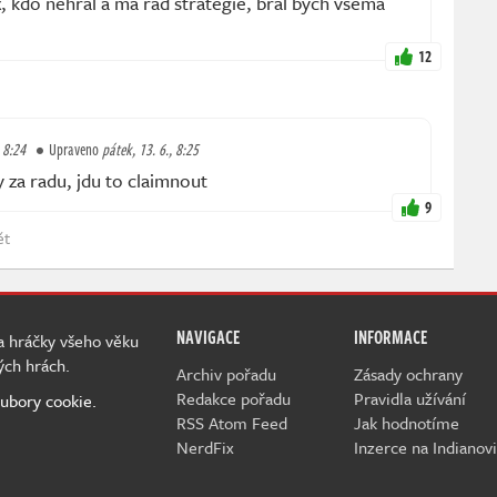
x, kdo nehral a ma rad strategie, bral bych vsema
12
, 8:24
Upraveno
pátek, 13. 6., 8:25
za radu, jdu to claimnout
9
ět
NAVIGACE
INFORMACE
 a hráčky všeho věku
ých hrách.
Archiv pořadu
Zásady ochrany
Redakce pořadu
Pravidla užívání
ubory cookie.
RSS Atom Feed
Jak hodnotíme
NerdFix
Inzerce na Indianovi