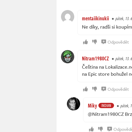
mentaiikinukii
pátek, 13. 6
Ne díky, radši si koupím
Odpovědět
Nitram1980CZ
pátek, 13. 6
Čeština na Lokalizace.
na Epic store bohužel ne
Odpovědět
Miky
INDIAN
pátek, 1
@Nitram1980CZ Brzy 
Odpověd