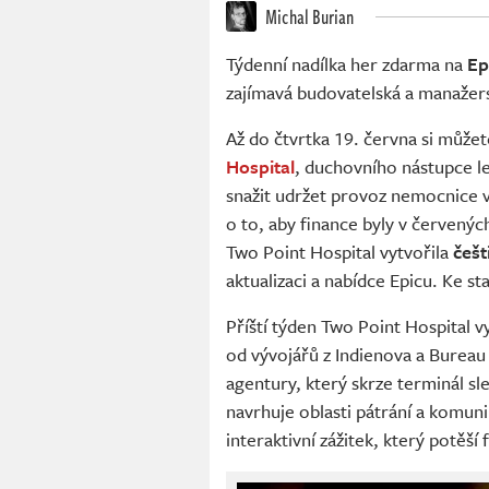
Michal Burian
Týdenní nadílka her zdarma na
Ep
zajímavá budovatelská a manažers
Až do čtvrtka 19. června si může
Hospital
, duchovního nástupce 
snažit udržet provoz nemocnice v
o to, aby finance byly v červenýc
Two Point Hospital vytvořila
češt
aktualizaci a nabídce Epicu. Ke st
Příští týden Two Point Hospital v
od vývojářů z Indienova a Bureau
agentury, který skrze terminál s
navrhuje oblasti pátrání a komunik
interaktivní zážitek, který potěš