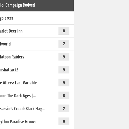
lo: Campaign Evolved
gpiercer
arlet Deer Inn
8
lworld
7
latoon Raiders
9
nshattack!
9
e Alters: Last Variable
9
om: The Dark Ages |…
8
sassin’s Creed: Black Flag…
7
ythm Paradise Groove
9