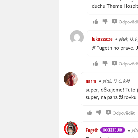
duchu Theme Hospita
Odpověd
lukassscze
pátek, 13. 6.
@Fugeth no prave. J
Odpověd
narm
pátek, 13. 6., 8:40
super, děkujeme! Tuto j
super, na pana žárovku
Odpovědět
Fugeth
ROCKETCLUB
páte