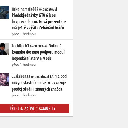
jirka-hamrik665
okomentoval
Předobjednávky GTA 6 jsou
bezprecedentní. Nová prezentace
má ještě zvýšit očekávání hráčů
před 1 hodinou
LockRock1
Gothic 1
okomentoval
Remake dostane podporu modů i
legendární Marvin Mode
před 1 hodinou
22riakon22
EA má pod
okomentoval
novým vlastníkem šetřit. Zvažuje
prodej studií i známých značek
před 1 hodinou
PŘEHLED AKTIVITY KOMUNITY