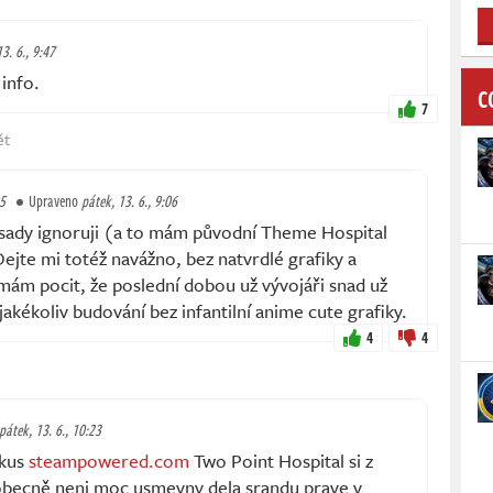
3. 6., 9:47
info.
C
7
ět
05
Upraveno
pátek, 13. 6., 9:06
ásady ignoruji (a to mám původní Theme Hospital
ejte mi totéž navážno, bez natvrdlé grafiky a
mám pocit, že poslední dobou už vývojáři snad už
jakékoliv budování bez infantilní anime cute grafiky.
4
4
pátek, 13. 6., 10:23
zkus
steampowered.com
Two Point Hospital si z
obecně neni moc usmevny dela srandu prave v