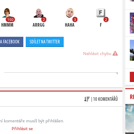
150
2
3
2
HMMM
ARRGG
HAHA
F
NA FACEBOOK
SDÍLET NA TWITTER
Nahlásit chybu
R
| 10 KOMENTÁŘŮ
ní komentáře musíš být přihlášen.
Přihlásit se