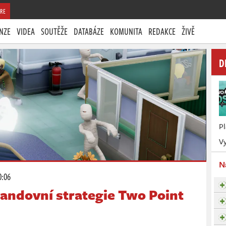
RE
NZE
VIDEA
SOUTĚŽE
DATABÁZE
KOMUNITA
REDAKCE
ŽIVĚ
D
P
V
N
0:06
randovní strategie Two Point