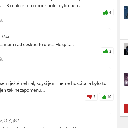
l. S realnosti to moc spolecnyho nema.
4
ět
, 11:22
a mam rad ceskou Project Hospital.
2
ět
sem ještě nehrál, kdysi jen Theme hospital a bylo to
 jen tak nezapomenu...
2
10
k, 13. 6., 8:17