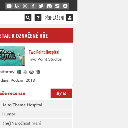
PŘIHLÁŠENÍ
ETAIL K OZNAČENÉ HŘE
Two Point Hospital
Two Point Studios
latformy:
ydání: Podzim 2018
8
aše recenze
/ 10
Je to Theme Hospital
Humor
(ne)Náročnost hraní