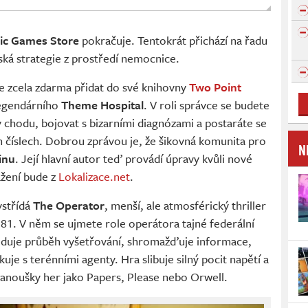
ic Games Store
pokračuje. Tentokrát přichází na řadu
ká strategie z prostředí nemocnice.
te zcela zdarma přidat do své knihovny
Two Point
legendárního
Theme Hospital
. V roli správce se budete
 chodu, bojovat s bizarními diagnózami a postaráte se
h číslech. Dobrou zprávou je, že šikovná komunita pro
N
inu
. Její hlavní autor teď provádí úpravy kvůli nové
ažení bude z
Lokalizace.net
.
ystřídá
The Operator
, menší, ale atmosférický thriller
 81. V něm se ujmete role operátora tajné federální
leduje průběh vyšetřování, shromažďuje informace,
uje s terénními agenty. Hra slibuje silný pocit napětí a
í fanoušky her jako Papers, Please nebo Orwell.