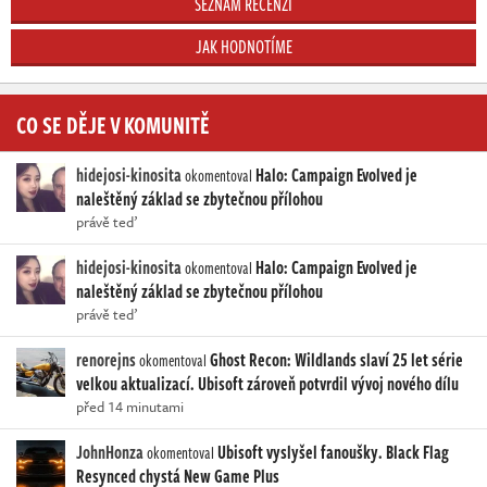
SEZNAM RECENZÍ
JAK HODNOTÍME
CO SE DĚJE V KOMUNITĚ
hidejosi-kinosita
Halo: Campaign Evolved je
okomentoval
naleštěný základ se zbytečnou přílohou
právě teď
hidejosi-kinosita
Halo: Campaign Evolved je
okomentoval
naleštěný základ se zbytečnou přílohou
právě teď
renorejns
Ghost Recon: Wildlands slaví 25 let série
okomentoval
velkou aktualizací. Ubisoft zároveň potvrdil vývoj nového dílu
před 14 minutami
JohnHonza
Ubisoft vyslyšel fanoušky. Black Flag
okomentoval
Resynced chystá New Game Plus