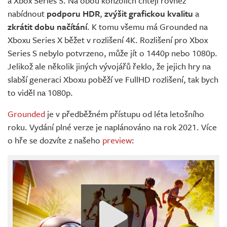
a Xbox Series S. Na obou konzolích chtějí rovněž
nabídnout
podporu HDR
,
zvýšit grafickou kvalitu
a
zkrátit dobu načítání
. K tomu všemu má Grounded na
Xboxu Series X běžet v rozlišení 4K. Rozlišení pro Xbox
Series S nebylo potvrzeno, může jít o 1440p nebo 1080p.
Jelikož ale několik jiných vývojářů řeklo, že jejich hry na
slabší generaci Xboxu poběží ve FullHD rozlišení, tak bych
to viděl na 1080p.
Grounded
je v předběžném přístupu od léta letošního
roku. Vydání plné verze je naplánováno na rok 2021. Více
o hře se dozvíte z našeho
preview
: