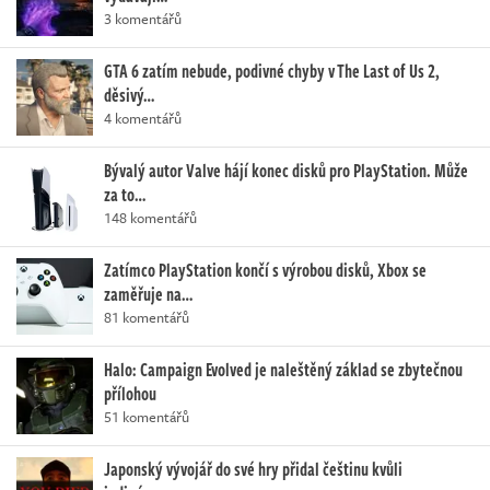
3 komentářů
GTA 6 zatím nebude, podivné chyby v The Last of Us 2,
děsivý…
4 komentářů
Bývalý autor Valve hájí konec disků pro PlayStation. Může
za to…
148 komentářů
Zatímco PlayStation končí s výrobou disků, Xbox se
zaměřuje na…
81 komentářů
Halo: Campaign Evolved je naleštěný základ se zbytečnou
přílohou
51 komentářů
Japonský vývojář do své hry přidal češtinu kvůli