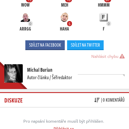
WOW
MEH
HMMM
0
5
0
ARRGG
HAHA
F
SDÍLET NA FACEBOOK
SDÍLET NA TWITTER
Nahlásit chybu
Michal Burian
Autor článku / Šéfredaktor
DISKUZE
| 0 KOMENTÁŘŮ
Pro napsání komentáře musíš být přihlášen.
Přihlásit se