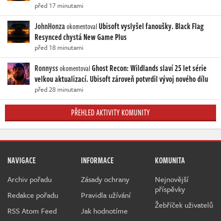
před 17 minutami
JohnHonza
Ubisoft vyslyšel fanoušky. Black Flag
okomentoval
Resynced chystá New Game Plus
před 18 minutami
Ronnyss
Ghost Recon: Wildlands slaví 25 let série
okomentoval
velkou aktualizací. Ubisoft zároveň potvrdil vývoj nového dílu
před 28 minutami
PŘEHLED AKTIVITY KOMUNITY
NAVIGACE
INFORMACE
KOMUNITA
Archiv pořadu
Zásady ochrany
Nejnovější
příspěvky
Redakce pořadu
Pravidla užívání
Žebříček uživatelů
RSS Atom Feed
Jak hodnotíme