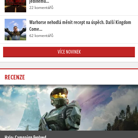
jedinému…
22 komentářů
Warhorse nehodlá měnit recept na úspěch. Další Kingdom
Come…
62 komentářů
VÍCE NOVINEK
RECENZE
Halo: Campaign Evolved