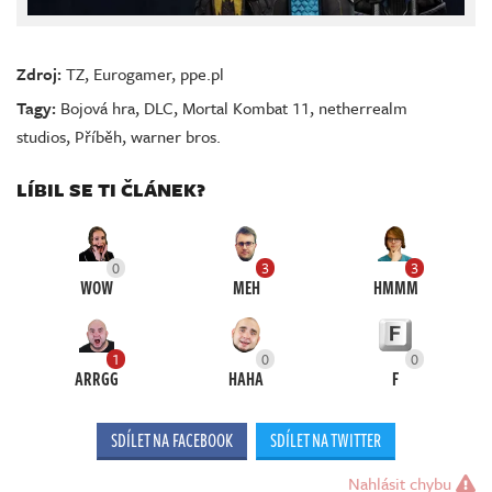
Zdroj:
TZ
,
Eurogamer
,
ppe.pl
Tagy:
Bojová hra
,
DLC
,
Mortal Kombat 11
,
netherrealm
studios
,
Příběh
,
warner bros.
LÍBIL SE TI ČLÁNEK?
0
3
3
WOW
MEH
HMMM
1
0
0
ARRGG
HAHA
F
SDÍLET NA FACEBOOK
SDÍLET NA TWITTER
Nahlásit chybu