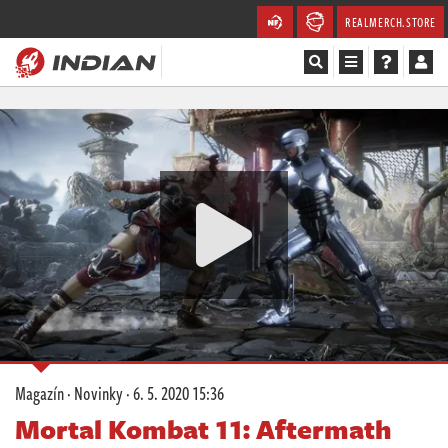
REALMERCH.STORE
Magazín
Recenze
Videa
Soutěže
Databáze
Komunita
Magazín
·
Novinky
·
6. 5. 2020 15:36
Redakce
Mortal Kombat 11: Aftermath