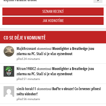
SEZNAM RECENZÍ
JAK HODNOTÍME
CO SE DĚJE V KOMUNITĚ
MajkRezonant
Moonlighter a Breathedge jsou
okomentoval
zdarma na PC. Stačí si je včas vyzvednout
před 24 minutami
Nitram1980CZ
Moonlighter a Breathedge jsou
okomentoval
zdarma na PC. Stačí si je včas vyzvednout
před 51 minutami
simik-horak11
Buďte v obraze! Co červenec přinesl
okomentoval
světu videoher?
před 56 minutami