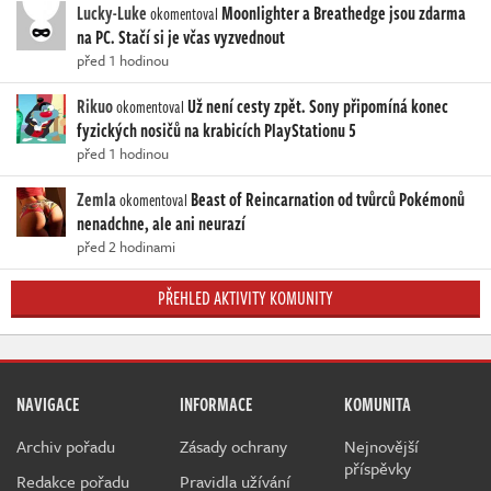
Lucky-Luke
Moonlighter a Breathedge jsou zdarma
okomentoval
na PC. Stačí si je včas vyzvednout
před 1 hodinou
Rikuo
Už není cesty zpět. Sony připomíná konec
okomentoval
fyzických nosičů na krabicích PlayStationu 5
před 1 hodinou
Zemla
Beast of Reincarnation od tvůrců Pokémonů
okomentoval
nenadchne, ale ani neurazí
před 2 hodinami
PŘEHLED AKTIVITY KOMUNITY
NAVIGACE
INFORMACE
KOMUNITA
Archiv pořadu
Zásady ochrany
Nejnovější
příspěvky
Redakce pořadu
Pravidla užívání