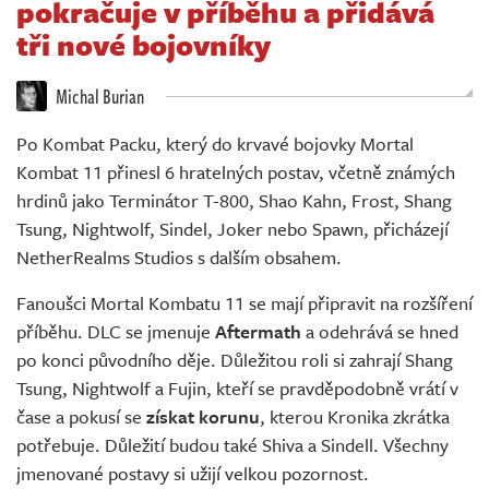
pokračuje v příběhu a přidává
Živě
tři nové bojovníky
Michal Burian
Po Kombat Packu, který do krvavé bojovky Mortal
Kombat 11 přinesl 6 hratelných postav, včetně známých
hrdinů jako Terminátor T-800, Shao Kahn, Frost, Shang
Tsung, Nightwolf, Sindel, Joker nebo Spawn, přicházejí
NetherRealms Studios s dalším obsahem.
Fanoušci Mortal Kombatu 11 se mají připravit na rozšíření
příběhu. DLC se jmenuje
Aftermath
a odehrává se hned
po konci původního děje. Důležitou roli si zahrají Shang
Tsung, Nightwolf a Fujin, kteří se pravděpodobně vrátí v
čase a pokusí se
získat korunu
, kterou Kronika zkrátka
potřebuje. Důležití budou také Shiva a Sindell. Všechny
jmenované postavy si užijí velkou pozornost.