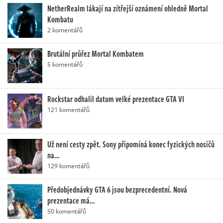
NetherRealm lákají na zítřejší oznámení ohledně Mortal
Kombatu
2 komentářů
Brutální průřez Mortal Kombatem
5 komentářů
Rockstar odhalil datum velké prezentace GTA VI
121 komentářů
Už není cesty zpět. Sony připomíná konec fyzických nosičů
na…
129 komentářů
Předobjednávky GTA 6 jsou bezprecedentní. Nová
prezentace má…
50 komentářů