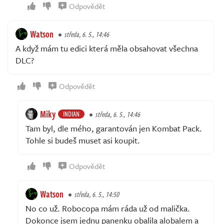
Odpovědět
Watson
středa, 6. 5., 14:46
A když mám tu edici která měla obsahovat všechna
DLC?
Odpovědět
Miky
INDIAN
středa, 6. 5., 14:46
Tam byl, dle mého, garantován jen Kombat Pack.
Tohle si budeš muset asi koupit.
Odpovědět
Watson
středa, 6. 5., 14:50
No co už. Robocopa mám ráda už od malička.
Dokonce jsem jednu panenku obalila alobalem a