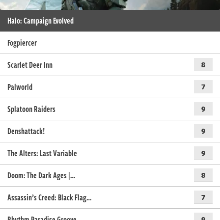
Halo: Campaign Evolved
Fogpiercer
Scarlet Deer Inn
8
Palworld
7
Splatoon Raiders
9
Denshattack!
9
The Alters: Last Variable
9
Doom: The Dark Ages |…
8
Assassin’s Creed: Black Flag…
7
Rhythm Paradise Groove
9