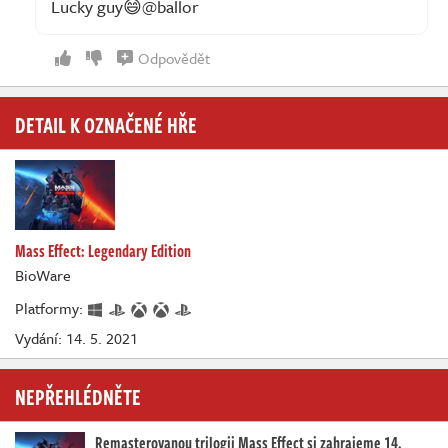
Lucky guy😄@ballor
Odpovědět
DETAIL K OZNAČENÉ HŘE
Mass Effect: Legendary Edition
BioWare
Platformy:
Vydání: 14. 5. 2021
NEPŘEHLÉDNĚTE
Remasterovanou trilogii Mass Effect si zahrajeme 14.