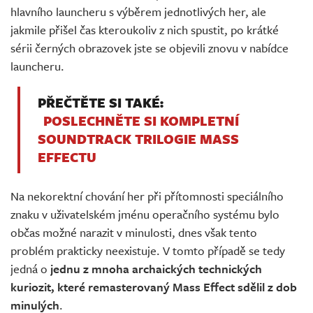
hlavního launcheru s výběrem jednotlivých her, ale
jakmile přišel čas kteroukoliv z nich spustit, po krátké
sérii černých obrazovek jste se objevili znovu v nabídce
launcheru.
PŘEČTĚTE SI TAKÉ:
POSLECHNĚTE SI KOMPLETNÍ
SOUNDTRACK TRILOGIE MASS
EFFECTU
Na nekorektní chování her při přítomnosti speciálního
znaku v uživatelském jménu operačního systému bylo
občas možné narazit v minulosti, dnes však tento
problém prakticky neexistuje. V tomto případě se tedy
jedná o
jednu z mnoha archaických technických
kuriozit, které remasterovaný Mass Effect sdělil z dob
minulých
.