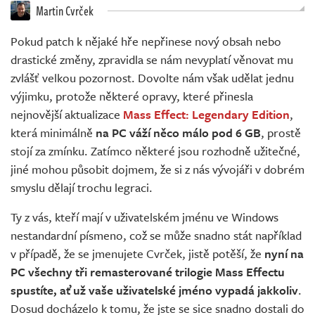
Živě
Martin Cvrček
Pokud patch k nějaké hře nepřinese nový obsah nebo
drastické změny, zpravidla se nám nevyplatí věnovat mu
zvlášť velkou pozornost. Dovolte nám však udělat jednu
výjimku, protože některé opravy, které přinesla
nejnovější aktualizace
Mass Effect: Legendary Edition
,
která minimálně
na PC váží něco málo pod 6 GB
, prostě
stojí za zmínku. Zatímco některé jsou rozhodně užitečné,
jiné mohou působit dojmem, že si z nás vývojáři v dobrém
smyslu dělají trochu legraci.
Ty z vás, kteří mají v uživatelském jménu ve Windows
nestandardní písmeno, což se může snadno stát například
v případě, že se jmenujete Cvrček, jistě potěší, že
nyní na
PC všechny tři remasterované trilogie Mass Effectu
spustíte, ať už vaše uživatelské jméno vypadá jakkoliv
.
Dosud docházelo k tomu, že jste se sice snadno dostali do