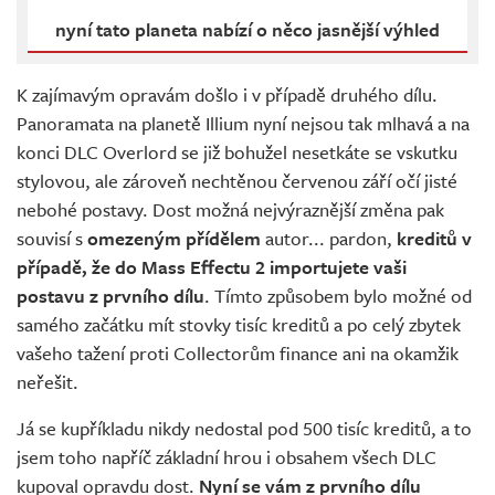
nyní tato planeta nabízí o něco jasnější výhled
K zajímavým opravám došlo i v případě druhého dílu.
Panoramata na planetě Illium nyní nejsou tak mlhavá a na
konci DLC Overlord se již bohužel nesetkáte se vskutku
stylovou, ale zároveň nechtěnou červenou září očí jisté
nebohé postavy. Dost možná nejvýraznější změna pak
souvisí s
omezeným přídělem
autor... pardon,
kreditů v
případě, že do Mass Effectu 2 importujete vaši
postavu z prvního dílu
. Tímto způsobem bylo možné od
samého začátku mít stovky tisíc kreditů a po celý zbytek
vašeho tažení proti Collectorům finance ani na okamžik
neřešit.
Já se kupříkladu nikdy nedostal pod 500 tisíc kreditů, a to
jsem toho napříč základní hrou i obsahem všech DLC
kupoval opravdu dost.
Nyní se vám z prvního dílu