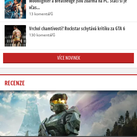
Moonlighter a Breathedge jsou zdarma na PC. Stačí si je
včas…
13 komentářů
Vrchol chamtivosti? Rockstar schytává kritiku za GTA 6
130 komentářů
VÍCE NOVINEK
RECENZE