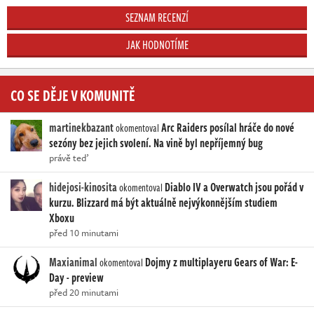
SEZNAM RECENZÍ
JAK HODNOTÍME
CO SE DĚJE V KOMUNITĚ
martinekbazant
Arc Raiders posílal hráče do nové
okomentoval
sezóny bez jejich svolení. Na vině byl nepříjemný bug
právě teď
hidejosi-kinosita
Diablo IV a Overwatch jsou pořád v
okomentoval
kurzu. Blizzard má být aktuálně nejvýkonnějším studiem
Xboxu
před 10 minutami
Maxianimal
Dojmy z multiplayeru Gears of War: E-
okomentoval
Day - preview
před 20 minutami