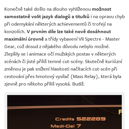
Konečně také došlo na dlouho vyhlíženou
možnost
samostatně volit jazyk dialogů a titulků
i na opravu chyb
při odemykání některých achievementů či trofejí na
konzolích.
V prvním díle lze také nově dosáhnout
maximální úrovně
a třídy vybavení VII Spectre - Master
Gear, což dosud z nějakého důvodu nebylo možné.
Zlepšily se i animace očí mužských postav v některých
scénách či jisté příliš temné cut-scény. Skutečně kuriózní
změnou je pak snížení hlasitosti načítacích cut-scén při
cestování přes hmotový vysílač (Mass Relay), která byla
zjevně pro někoho příliš vysoká. Budiž.