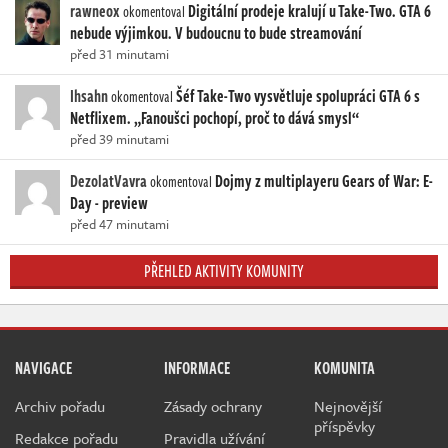
rawneox
Digitální prodeje kralují u Take-Two. GTA 6
okomentoval
nebude výjimkou. V budoucnu to bude streamování
před 31 minutami
Ihsahn
Šéf Take-Two vysvětluje spolupráci GTA 6 s
okomentoval
Netflixem. „Fanoušci pochopí, proč to dává smysl“
před 39 minutami
DezolatVavra
Dojmy z multiplayeru Gears of War: E-
okomentoval
Day - preview
před 47 minutami
PŘEHLED AKTIVITY KOMUNITY
NAVIGACE
INFORMACE
KOMUNITA
Archiv pořadu
Zásady ochrany
Nejnovější
příspěvky
Redakce pořadu
Pravidla užívání