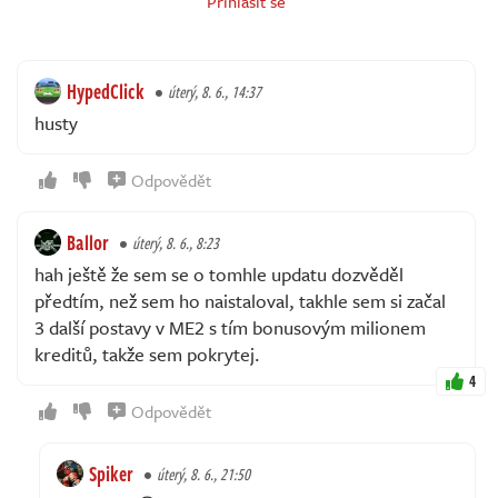
Přihlásit se
HypedClick
úterý, 8. 6., 14:37
husty
Odpovědět
Ballor
úterý, 8. 6., 8:23
hah ještě že sem se o tomhle updatu dozvěděl
předtím, než sem ho naistaloval, takhle sem si začal
3 další postavy v ME2 s tím bonusovým milionem
kreditů, takže sem pokrytej.
4
Odpovědět
Spiker
úterý, 8. 6., 21:50