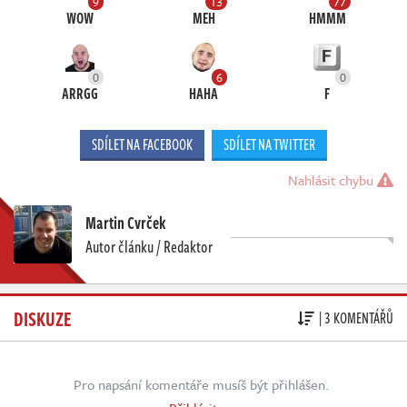
9
13
77
WOW
MEH
HMMM
0
6
0
ARRGG
HAHA
F
SDÍLET NA FACEBOOK
SDÍLET NA TWITTER
Nahlásit chybu
Martin Cvrček
Autor článku / Redaktor
DISKUZE
| 3 KOMENTÁŘŮ
Pro napsání komentáře musíš být přihlášen.