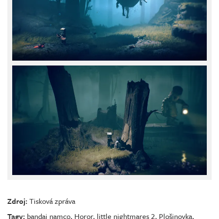
Zdroj:
Tisková zpráva
Tagy:
bandai namco
,
Horor
,
little nightmares 2
,
Plošinovka
,