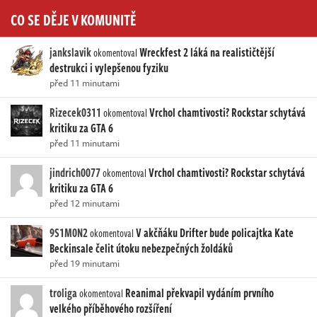
CO SE DĚJE V KOMUNITĚ
jankslavik
Wreckfest 2 láká na realističtější
okomentoval
destrukci i vylepšenou fyziku
před 11 minutami
Rizecek0311
Vrchol chamtivosti? Rockstar schytává
okomentoval
kritiku za GTA 6
před 11 minutami
jindrich0077
Vrchol chamtivosti? Rockstar schytává
okomentoval
kritiku za GTA 6
před 12 minutami
9S1M0N2
V akčňáku Drifter bude policajtka Kate
okomentoval
Beckinsale čelit útoku nebezpečných žoldáků
před 19 minutami
troliga
Reanimal překvapil vydáním prvního
okomentoval
velkého příběhového rozšíření