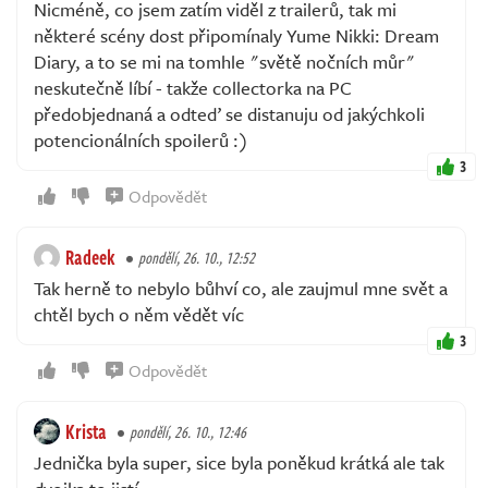
Nicméně, co jsem zatím viděl z trailerů, tak mi
některé scény dost připomínaly Yume Nikki: Dream
Diary, a to se mi na tomhle "světě nočních můr"
neskutečně líbí - takže collectorka na PC
předobjednaná a odteď se distanuju od jakýchkoli
potencionálních spoilerů :)
3
Odpovědět
Radeek
pondělí, 26. 10., 12:52
Tak herně to nebylo bůhví co, ale zaujmul mne svět a
chtěl bych o něm vědět víc
3
Odpovědět
Krista
pondělí, 26. 10., 12:46
Jednička byla super, sice byla poněkud krátká ale tak