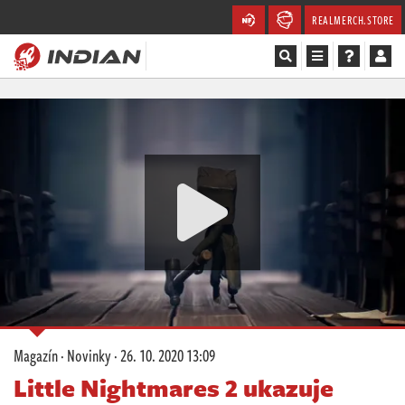
REALMERCH.STORE
Magazín
Recenze
Videa
Soutěže
Databáze
Komunita
Magazín
·
Novinky
·
26. 10. 2020 13:09
Redakce
Little Nightmares 2 ukazuje