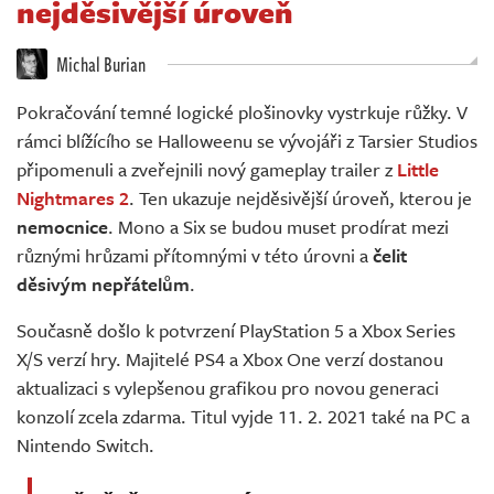
nejděsivější úroveň
Živě
Michal Burian
Pokračování temné logické plošinovky vystrkuje růžky. V
rámci blížícího se Halloweenu se vývojáři z Tarsier Studios
připomenuli a zveřejnili nový gameplay trailer z
Little
Nightmares 2
. Ten ukazuje nejděsivější úroveň, kterou je
nemocnice
. Mono a Six se budou muset prodírat mezi
různými hrůzami přítomnými v této úrovni a
čelit
děsivým nepřátelům
.
Současně došlo k potvrzení PlayStation 5 a Xbox Series
X/S verzí hry. Majitelé PS4 a Xbox One verzí dostanou
aktualizaci s vylepšenou grafikou pro novou generaci
konzolí zcela zdarma. Titul vyjde 11. 2. 2021 také na PC a
Nintendo Switch.