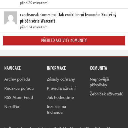
před 29 minutami
czechsneak
Jak vznikl herní fenomén: Skutečný
okomentoval
příběh série Warcraft
před 34 minutami
PŘEHLED AKTIVITY KOMUNITY
NAVIGACE
INFORMACE
KOMUNITA
Archiv pořadu
Zásady ochrany
Nejnovější
příspěvky
Redakce pořadu
Pravidla užívání
Žebříček uživatelů
RSS Atom Feed
Jak hodnotíme
NerdFix
Inzerce na
Indianovi