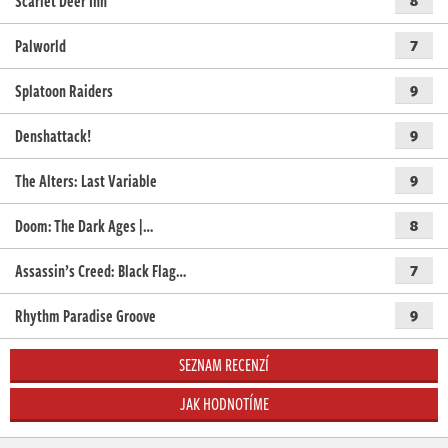
Scarlet Deer Inn
Palworld
7
Splatoon Raiders
9
Denshattack!
9
The Alters: Last Variable
9
Doom: The Dark Ages |…
8
Assassin’s Creed: Black Flag…
7
Rhythm Paradise Groove
9
SEZNAM RECENZÍ
JAK HODNOTÍME