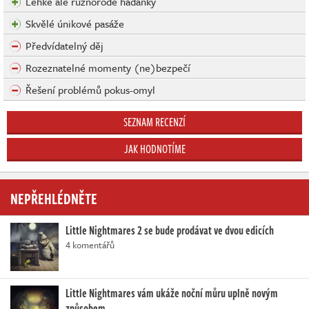
Lehké ale různorodé hádanky
Skvělé únikové pasáže
Předvídatelný děj
Rozeznatelné momenty (ne)bezpečí
Řešení problémů pokus-omyl
SEZNAM RECENZÍ
JAK HODNOTÍME
NEPŘEHLÉDNĚTE
Little Nightmares 2 se bude prodávat ve dvou edicích
4 komentářů
Little Nightmares vám ukáže noční můru uplně novým
způsobem