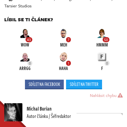
Tarsier Studios
LÍBIL SE TI ČLÁNEK?
43
7
50
WOW
MEH
HMMM
0
1
0
ARRGG
HAHA
F
SDÍLET NA FACEBOOK
SDÍLET NA TWITTER
Nahlásit chybu
Michal Burian
Autor článku / Šéfredaktor