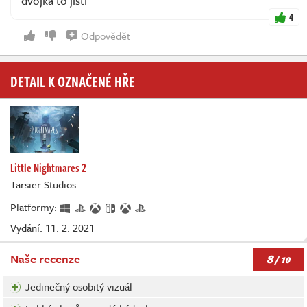
dvojka to jistí
4
Odpovědět
DETAIL K OZNAČENÉ HŘE
Little Nightmares 2
Tarsier Studios
Platformy:
Vydání: 11. 2. 2021
8
Naše recenze
/ 10
Jedinečný osobitý vizuál