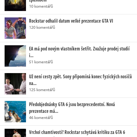
10 komentářů
Rockstar odhalil datum velké prezentace GTA VI
120 komentářů
EA má pod novým vlastníkem šetřit. Zvažuje prodej studií
i…
51 komentářů
Už není cesty zpět. Sony připomíná konec fyzických nosičů
na…
125 komentářů
Předobjednávky GTA 6 jsou bezprecedentní. Nová
prezentace má…
46 komentářů
Vrchol chamtivosti? Rockstar schytává kritiku za GTA 6