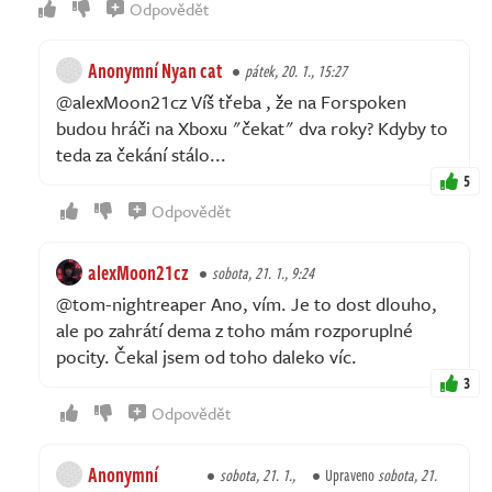
Odpovědět
Anonymní Nyan cat
pátek, 20. 1., 15:27
@alexMoon21cz Víš třeba , že na Forspoken
budou hráči na Xboxu "čekat" dva roky? Kdyby to
teda za čekání stálo...
5
Odpovědět
alexMoon21cz
sobota, 21. 1., 9:24
@tom-nightreaper Ano, vím. Je to dost dlouho,
ale po zahrátí dema z toho mám rozporuplné
pocity. Čekal jsem od toho daleko víc.
3
Odpovědět
Anonymní
sobota, 21. 1.,
Upraveno
sobota, 21.