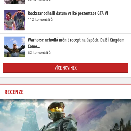
Rockstar odhalil datum velké prezentace GTA VI
112 komentářů
Warhorse nehodlá měnit recept na úspěch. Další Kingdom
Come…
62 komentářů
VÍCE NOVINEK
RECENZE