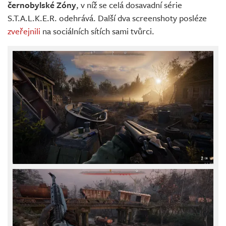
černobylské Zóny
, v níž se celá dosavadní série
S.T.A.L.K.E.R. odehrává. Další dva screenshoty posléze
zveřejnili
na sociálních sítích sami tvůrci.