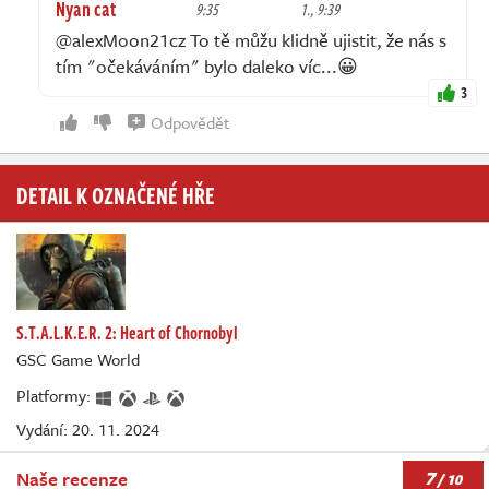
Nyan cat
9:35
1., 9:39
@alexMoon21cz To tě můžu klidně ujistit, že nás s
tím "očekáváním" bylo daleko víc...😀
3
Odpovědět
DETAIL K OZNAČENÉ HŘE
S.T.A.L.K.E.R. 2: Heart of Chornobyl
GSC Game World
Platformy:
Vydání: 20. 11. 2024
7
Naše recenze
/ 10