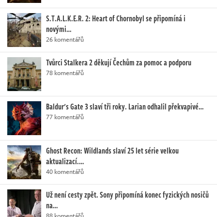
S.T.A.L.K.E.R. 2: Heart of Chornobyl se připomíná i
novými…
26 komentářů
Tvůrci Stalkera 2 děkují Čechům za pomoc a podporu
78 komentářů
Baldur's Gate 3 slaví tři roky. Larian odhalil překvapivé…
77 komentářů
Ghost Recon: Wildlands slaví 25 let série velkou
aktualizací.…
40 komentářů
Už není cesty zpět. Sony připomíná konec fyzických nosičů
na…
88 komentářů