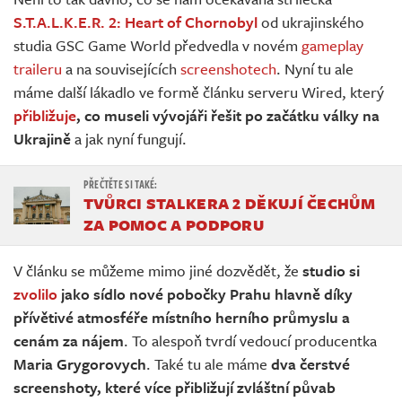
Živě
S.T.A.L.K.E.R. 2: Heart of Chornobyl
od ukrajinského
studia GSC Game World předvedla v novém
gameplay
traileru
a na souvisejících
screenshotech
. Nyní tu ale
máme další lákadlo ve formě článku serveru Wired, který
přibližuje
, co museli vývojáři řešit po začátku války na
Ukrajině
a jak nyní fungují.
TVŮRCI STALKERA 2 DĚKUJÍ ČECHŮM
ZA POMOC A PODPORU
V článku se můžeme mimo jiné dozvědět, že
studio si
zvolilo
jako sídlo nové pobočky Prahu hlavně díky
přívětivé atmosféře místního herního průmyslu a
cenám za nájem
. To alespoň tvrdí vedoucí producentka
Maria Grygorovych
. Také tu ale máme
dva čerstvé
screenshoty, které více přibližují zvláštní půvab