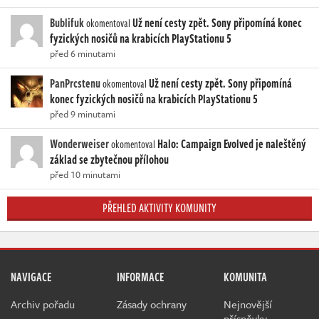
Bublifuk
Už není cesty zpět. Sony připomíná konec
okomentoval
fyzických nosičů na krabicích PlayStationu 5
před 6 minutami
PanPrcstenu
Už není cesty zpět. Sony připomíná
okomentoval
konec fyzických nosičů na krabicích PlayStationu 5
před 9 minutami
Wonderweiser
Halo: Campaign Evolved je naleštěný
okomentoval
základ se zbytečnou přílohou
před 10 minutami
PŘEHLED AKTIVITY KOMUNITY
NAVIGACE
INFORMACE
KOMUNITA
Archiv pořadu
Zásady ochrany
Nejnovější
příspěvky