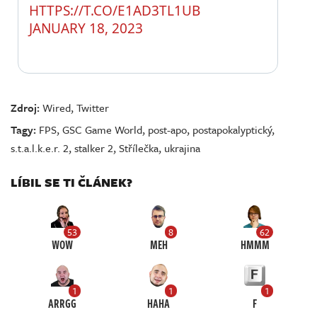
HTTPS://T.CO/E1AD3TL1UB
JANUARY 18, 2023
Zdroj:
Wired
,
Twitter
Tagy:
FPS
,
GSC Game World
,
post-apo
,
postapokalyptický
,
s.t.a.l.k.e.r. 2
,
stalker 2
,
Střílečka
,
ukrajina
LÍBIL SE TI ČLÁNEK?
53
8
62
WOW
MEH
HMMM
1
1
1
ARRGG
HAHA
F