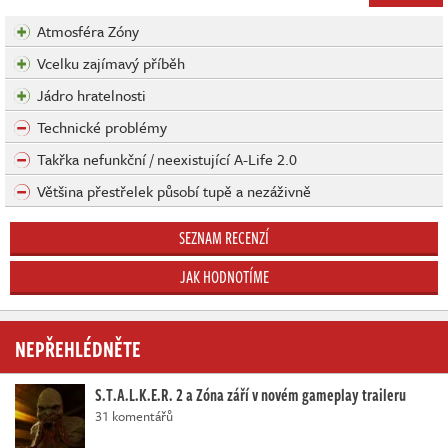
Atmosféra Zóny
Vcelku zajímavý příběh
Jádro hratelnosti
Technické problémy
Takřka nefunkční / neexistující A-Life 2.0
Většina přestřelek působí tupě a nezáživně
SEZNAM RECENZÍ
JAK HODNOTÍME
NEPŘEHLÉDNĚTE
S.T.A.L.K.E.R. 2 a Zóna září v novém gameplay traileru
31 komentářů