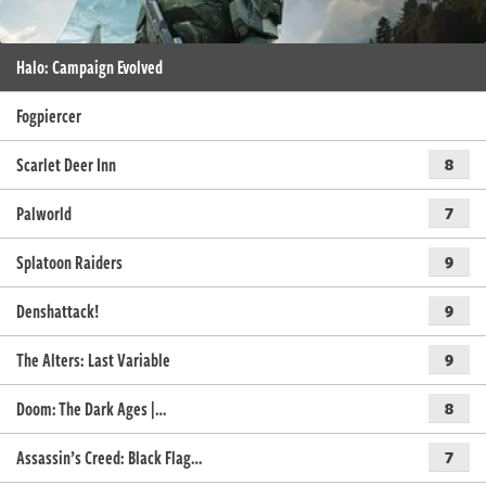
Halo: Campaign Evolved
Fogpiercer
Scarlet Deer Inn
8
Palworld
7
Splatoon Raiders
9
Denshattack!
9
The Alters: Last Variable
9
Doom: The Dark Ages |…
8
Assassin’s Creed: Black Flag…
7