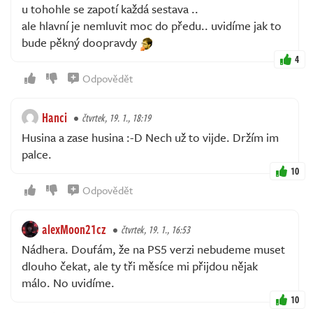
u tohohle se zapotí každá sestava ..
ale hlavní je nemluvit moc do předu.. uvidíme jak to
bude pěkný doopravdy
4
Odpovědět
Hanci
čtvrtek, 19. 1., 18:19
Husina a zase husina :-D Nech už to vijde. Držím im
palce.
10
Odpovědět
alexMoon21cz
čtvrtek, 19. 1., 16:53
Nádhera. Doufám, že na PS5 verzi nebudeme muset
dlouho čekat, ale ty tři měsíce mi přijdou nějak
málo. No uvidíme.
10