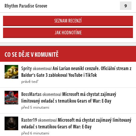
Rhythm Paradise Groove
9
SEZNAM RECENZÍ
JAK HODNOTÍME
CO SE DĚJE V KOMUNITĚ
Sprity
Ani Larian neunikl cenzuře. Oficiální stream z
okomentoval
Baldur's Gate 3 zablokoval YouTube i TikTok
právě teď
BossMartas
Microsoft má chystat zajímavý
okomentoval
limitovaný ovladač s tematikou Gears of War: E-Day
před 5 minutami
Raster19
Microsoft má chystat zajímavý limitovaný
okomentoval
ovladač s tematikou Gears of War: E-Day
před 6 minutami