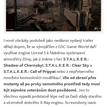
I nové obrázky podobně jako nedávno vydaný trailer
dělají dojem, že se vývojářům z GSC Game World daří
využívat engine Unreal 5 k řádnému vyobrazení
atmosféry Zóny, jak ji známe z her
S.T.A.L.K.E.R.:
Shadow of Chernobyl
,
S.T.A.L.K.E.R.: Clear Sky
a
S.T.A.L.K.E.R.: Call of Pripyat
nebo z nepřeberného
množství komunitních modifikací.
Vše od zbraní přes
mutanty až po prvky samotného prostředí tedy musí
být zejména veteránům dost povědomé
. Jen to
všechno vypadá podstatně lépe než za časů vlády starého
a víceméně dobrého X-Ray enginu. Screenshoty navíc