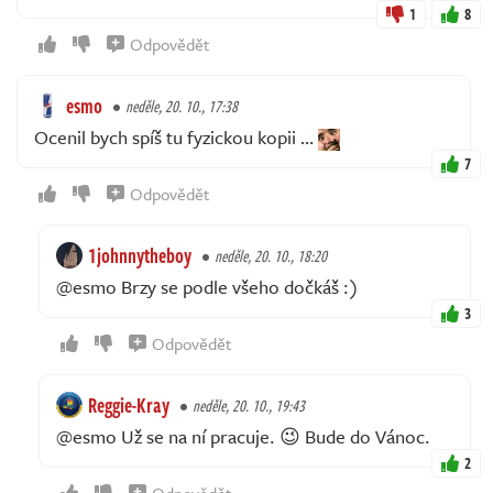
1
8
Odpovědět
esmo
neděle, 20. 10., 17:38
Ocenil bych spíš tu fyzickou kopii …
7
Odpovědět
1johnnytheboy
neděle, 20. 10., 18:20
@esmo Brzy se podle všeho dočkáš :)
3
Odpovědět
Reggie-Kray
neděle, 20. 10., 19:43
@esmo Už se na ní pracuje. 😉 Bude do Vánoc.
2