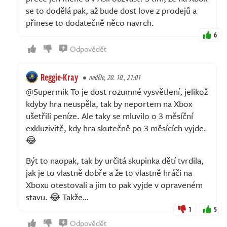
se to dodělá pak, až bude dost love z prodejů a
přinese to dodatečně něco navrch.
6
Odpovědět
Reggie-Kray
neděle, 20. 10., 21:01
@Supermik To je dost rozumné vysvětlení, jelikož
kdyby hra neuspěla, tak by neportem na Xbox
ušetřili peníze. Ale taky se mluvilo o 3 měsíční
exkluzivitě, kdy hra skutečně po 3 měsících vyjde.
😂
Být to naopak, tak by určitá skupinka dětí tvrdila,
jak je to vlastně dobře a že to vlastně hráči na
Xboxu otestovali a jim to pak vyjde v opraveném
stavu. 😂 Takže…
1
5
Odpovědět