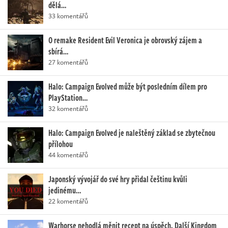
dělá…
33 komentářů
O remake Resident Evil Veronica je obrovský zájem a
sbírá…
27 komentářů
Halo: Campaign Evolved může být posledním dílem pro
PlayStation…
32 komentářů
Halo: Campaign Evolved je naleštěný základ se zbytečnou
přílohou
44 komentářů
Japonský vývojář do své hry přidal češtinu kvůli
jedinému…
22 komentářů
Warhorse nehodlá měnit recept na úspěch. Další Kingdom