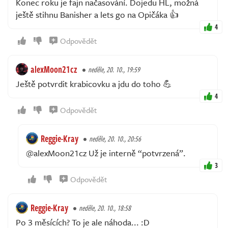
Konec roku je fajn načasování. Dojedu HL, možná
ještě stihnu Banisher a lets go na Opičáka 👍
4
Odpovědět
alexMoon21cz
neděle, 20. 10., 19:59
Ještě potvrdit krabicovku a jdu do toho 💪
4
Odpovědět
Reggie-Kray
neděle, 20. 10., 20:56
@alexMoon21cz Už je interně “potvrzená”.
3
Odpovědět
Reggie-Kray
neděle, 20. 10., 18:58
Po 3 měsících? To je ale náhoda... :D