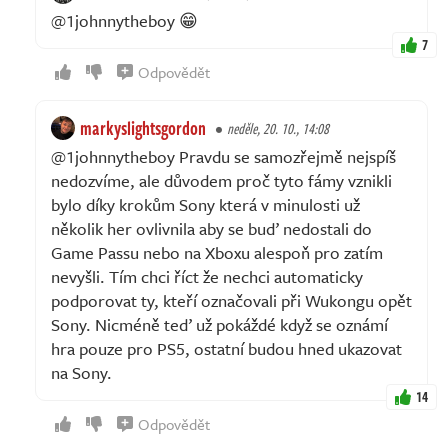
@1johnnytheboy 😁
7
Odpovědět
markyslightsgordon
neděle, 20. 10., 14:08
@1johnnytheboy Pravdu se samozřejmě nejspíš
nedozvíme, ale důvodem proč tyto fámy vznikli
bylo díky krokům Sony která v minulosti už
několik her ovlivnila aby se buď nedostali do
Game Passu nebo na Xboxu alespoň pro zatím
nevyšli. Tím chci říct že nechci automaticky
podporovat ty, kteří označovali při Wukongu opět
Sony. Nicméně teď už pokáždé když se oznámí
hra pouze pro PS5, ostatní budou hned ukazovat
na Sony.
14
Odpovědět