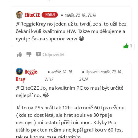
EliteCZE
INDIAN
neděle, 20. 10., 21:16
@ReggieKray no jeden už tu tvrdí, ze si to užil bez
čekání kvůli kvalitnímu HW. Takze mu děkujeme a
nyní je čas na superior verzi 😁
1
Odpovědět
Reggie-
neděle, 20. 10.,
Upraveno
neděle, 20. 10.,
Kray
21:19
21:24
@EliteCZE Jo, na kvalitním PC to musí být určitě
nejlepší no. 😂
Já to na PS5 hrál tak 12h+ a kromě 60 fps režimu
(kde to dost létá, ale hrát souls ve 30 fps je
nesmysl) mi ostatní přišli nic moc. Kdyby Pro
utáhlo pak ten režim s nejlepší grafikou v 60 fps,
tak se k tomu zase rád vrátím.