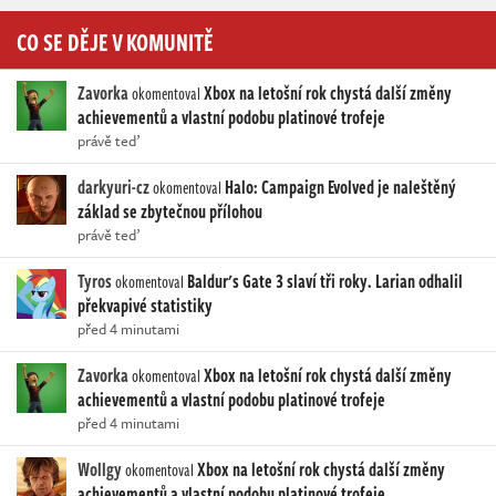
CO SE DĚJE V KOMUNITĚ
Zavorka
Xbox na letošní rok chystá další změny
okomentoval
achievementů a vlastní podobu platinové trofeje
právě teď
darkyuri-cz
Halo: Campaign Evolved je naleštěný
okomentoval
základ se zbytečnou přílohou
právě teď
Tyros
Baldur's Gate 3 slaví tři roky. Larian odhalil
okomentoval
překvapivé statistiky
před 4 minutami
Zavorka
Xbox na letošní rok chystá další změny
okomentoval
achievementů a vlastní podobu platinové trofeje
před 4 minutami
Wollgy
Xbox na letošní rok chystá další změny
okomentoval
achievementů a vlastní podobu platinové trofeje