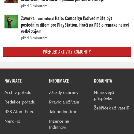
před 5 minutami
Zavorka
Halo: Campaign Evolved může být
okomentoval
posledním dílem pro PlayStation. Hráči na PS5 o remake nejeví
velký zájem
před 8 minutami
PŘEHLED AKTIVITY KOMUNITY
NAVIGACE
INFORMACE
KOMUNITA
Archiv pořadu
Zásady ochrany
Nejnovější
příspěvky
Redakce pořadu
Pravidla užívání
Žebříček uživatelů
RSS Atom Feed
Jak hodnotíme
NerdFix
Inzerce na
Indianovi