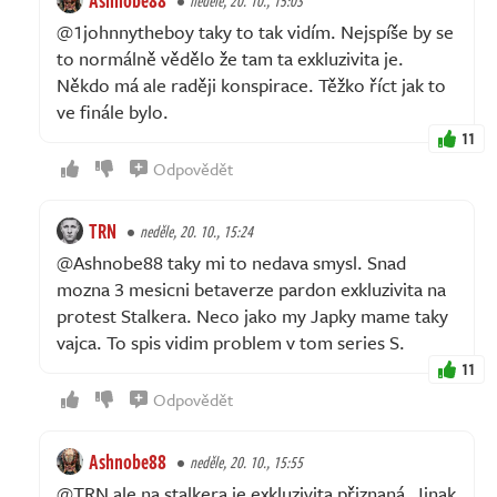
Ashnobe88
neděle, 20. 10., 15:03
@1johnnytheboy taky to tak vidím. Nejspíše by se
to normálně vědělo že tam ta exkluzivita je.
Někdo má ale raději konspirace. Těžko říct jak to
ve finále bylo.
11
Odpovědět
TRN
neděle, 20. 10., 15:24
@Ashnobe88 taky mi to nedava smysl. Snad
mozna 3 mesicni betaverze pardon exkluzivita na
protest Stalkera. Neco jako my Japky mame taky
vajca. To spis vidim problem v tom series S.
11
Odpovědět
Ashnobe88
neděle, 20. 10., 15:55
@TRN ale na stalkera je exkluzivita přiznaná. Jinak