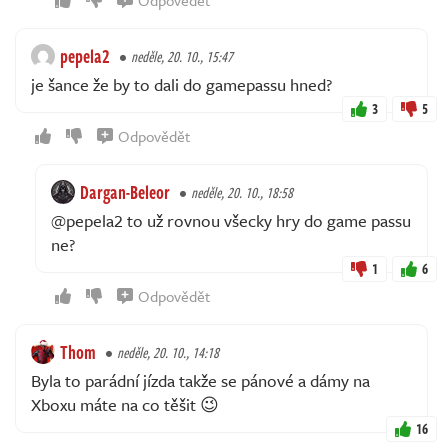
Odpovědět
pepela2
neděle, 20. 10., 15:47
je šance že by to dali do gamepassu hned?
3
5
Odpovědět
Dargan-Beleor
neděle, 20. 10., 18:58
@pepela2 to už rovnou všecky hry do game passu
ne?
1
6
Odpovědět
Thom
neděle, 20. 10., 14:18
Byla to parádní jízda takže se pánové a dámy na
Xboxu máte na co těšit 😉
16