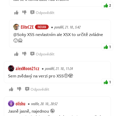
2
Odpovědět
EliteCZE
INDIAN
pondělí, 21. 10., 5:42
@Soky XSS nevlastním ale XSX to určitě zvládne
🙂🙅
1
Odpovědět
alexMoon21cz
pondělí, 21. 10., 11:24
Sem zvědavý na verzi pro XSS🤨🫣
1
Odpovědět
olishu
neděle, 20. 10., 20:52
Jasně jasně, najednou 🤪