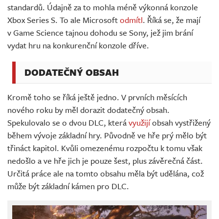
standardů. Údajně za to mohla méně výkonná konzole
Xbox Series S. To ale Microsoft
odmítl
. Říká se, že mají
v Game Science tajnou dohodu se Sony, jež jim brání
vydat hru na konkurenční konzole dříve.
DODATEČNÝ OBSAH
Kromě toho se říká ještě jedno. V prvních měsících
nového roku by měl dorazit dodatečný obsah.
Spekulovalo se o dvou DLC, která
využijí
obsah vystřižený
během vývoje základní hry. Původně ve hře prý mělo být
třináct kapitol. Kvůli omezenému rozpočtu k tomu však
nedošlo a ve hře jich je pouze šest, plus závěrečná část.
Určitá práce ale na tomto obsahu měla být udělána, což
může být základní kámen pro DLC.