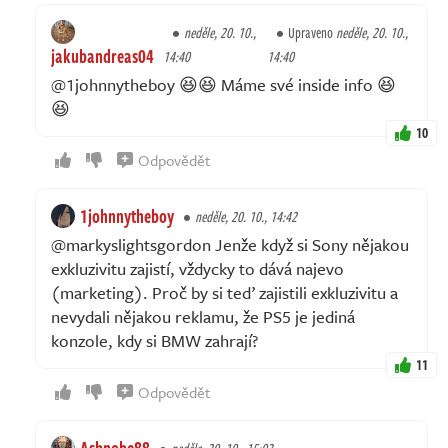
neděle, 20. 10.,
Upraveno
neděle, 20. 10.,
jakubandreas04
14:40
14:40
@1johnnytheboy 😆😆 Máme své inside info 😆
😆
10
Odpovědět
1johnnytheboy
neděle, 20. 10., 14:42
@markyslightsgordon Jenže když si Sony nějakou
exkluzivitu zajistí, vždycky to dává najevo
(marketing). Proč by si teď zajistili exkluzivitu a
nevydali nějakou reklamu, že PS5 je jediná
konzole, kdy si BMW zahrají?
11
Odpovědět