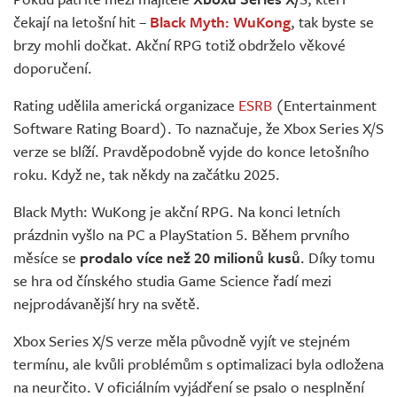
Živě
čekají na letošní hit –
Black Myth: WuKong
, tak byste se
brzy mohli dočkat. Akční RPG totiž obdrželo věkové
doporučení.
Rating udělila americká organizace
ESRB
(Entertainment
Software Rating Board). To naznačuje, že Xbox Series X/S
verze se blíží. Pravděpodobně vyjde do konce letošního
roku. Když ne, tak někdy na začátku 2025.
Black Myth: WuKong je akční RPG. Na konci letních
prázdnin vyšlo na PC a PlayStation 5. Během prvního
měsíce se
prodalo více než 20 milionů kusů
. Díky tomu
se hra od čínského studia Game Science řadí mezi
nejprodávanější hry na světě.
Xbox Series X/S verze měla původně vyjít ve stejném
termínu, ale kvůli problémům s optimalizaci byla odložena
na neurčito. V oficiálním vyjádření se psalo o nesplnění