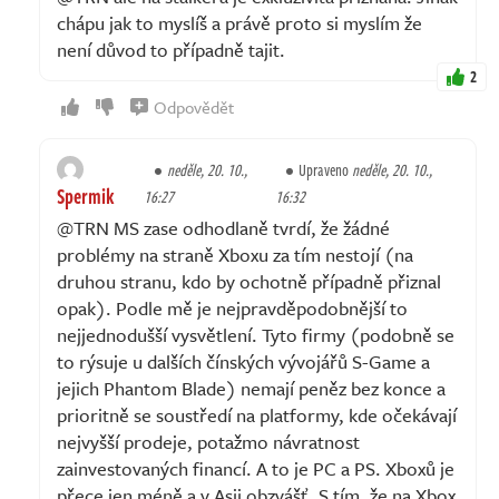
chápu jak to myslíš a právě proto si myslím že
není důvod to případně tajit.
2
Odpovědět
neděle, 20. 10.,
Upraveno
neděle, 20. 10.,
Spermik
16:27
16:32
@TRN MS zase odhodlaně tvrdí, že žádné
problémy na straně Xboxu za tím nestojí (na
druhou stranu, kdo by ochotně případně přiznal
opak). Podle mě je nejpravděpodobnější to
nejjednodušší vysvětlení. Tyto firmy (podobně se
to rýsuje u dalších čínských vývojářů S-Game a
jejich Phantom Blade) nemají peněz bez konce a
prioritně se soustředí na platformy, kde očekávají
nejvyšší prodeje, potažmo návratnost
zainvestovaných financí. A to je PC a PS. Xboxů je
přece jen méně a v Asii obzvášť. S tím, že na Xbox