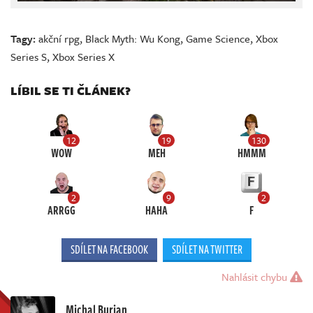
Tagy:
akční rpg
,
Black Myth: Wu Kong
,
Game Science
,
Xbox
Series S
,
Xbox Series X
LÍBIL SE TI ČLÁNEK?
12
19
130
WOW
MEH
HMMM
2
9
2
ARRGG
HAHA
F
SDÍLET NA FACEBOOK
SDÍLET NA TWITTER
Nahlásit chybu
Michal Burian