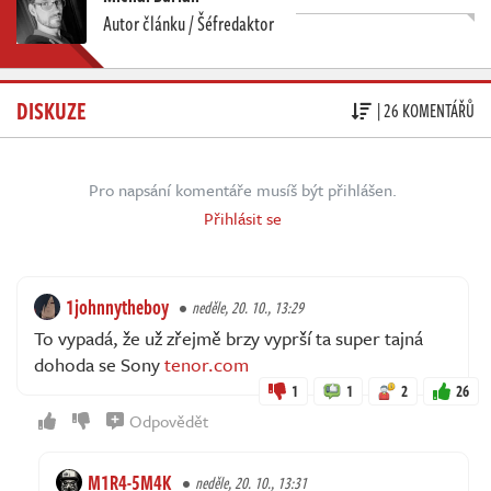
Autor článku / Šéfredaktor
DISKUZE
| 26 KOMENTÁŘŮ
Pro napsání komentáře musíš být přihlášen.
Přihlásit se
1johnnytheboy
neděle, 20. 10., 13:29
To vypadá, že už zřejmě brzy vyprší ta super tajná
dohoda se Sony
tenor.com
1
1
2
26
Odpovědět
M1R4-5M4K
neděle, 20. 10., 13:31