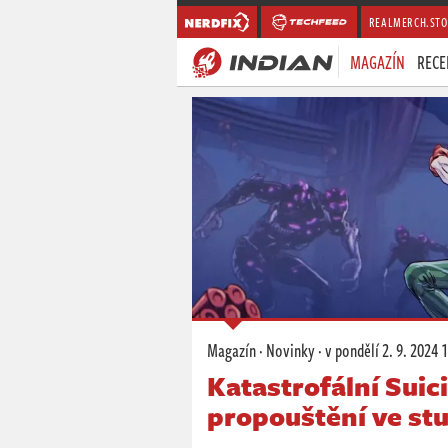
REALMERCH.STO
MAGAZÍN
RECE
Magazín
·
Novinky
·
v pondělí
2. 9. 2024 
Katastrofální Suic
propouštění ve st