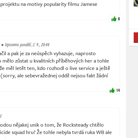
 projektu na motivy popularity filmu Jamese
8
Upraveno
pondělí, 2. 9., 20:44
čil a pak je za neúspěch vyhazuje, naprosto
o mělo zůstat u kvalitních příběhových her a tohle
že měl letět ten, kdo rozhodl o live service a ještě
sorry, ale sebevražednej oddíl nejsou fakt žádní
14
3
ou nějakej unik o tom, že Rocksteady chtělo
uicide squad hru? Že tohle nebyla tvrdá ruka WB ale