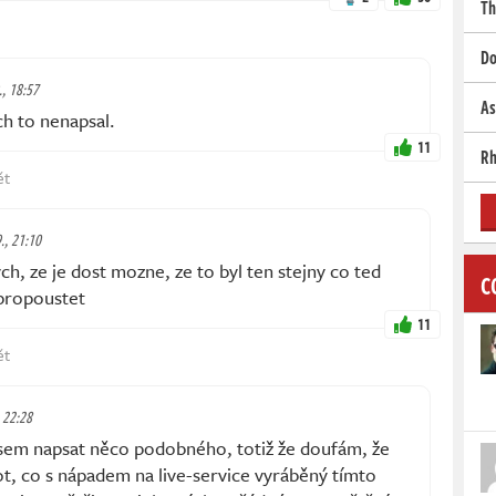
Th
Do
., 18:57
As
h to nenapsal.
11
Rh
ět
9., 21:10
h, ze je dost mozne, ze to byl ten stejny co ted
C
 propoustet
11
ět
, 22:28
sem napsat něco podobného, totiž že doufám, že
iot, co s nápadem na live-service vyráběný tímto