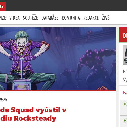
RE
NZE
VIDEA
SOUTĚŽE
DATABÁZE
KOMUNITA
REDAKCE
ŽIVĚ
D
P
Vy
N
19:25
ide Squad vyústil v
udiu Rocksteady