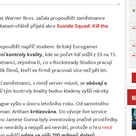
st Warner Bros. začala propouštět zaměstnance
 katastrofálně přijatá akce
Suicide Squad: Kill the
opouštět napříč studiem. Britský Eurogamer
ní kontroly kvality
, kde se počet lidí snížil z 33 na 15.
ěstnanci, zejména ti, co v Rocksteady Studios pracují
ik členů, kteří ve firmě pracovali více než pět let.
í zaměstnanci, s nimiž server mluvil, se
obávají o
í tým kontroly kvality budou kladeny vyšší nároky.
N
League vyšlo v únoru letošního roku. Od samotného
Batman: Arkham
kritizována
. Do vývoje live service
lmu Jamese Gunna byly investovány značné prostředky.
e nevrátily a nejspíš ani nevrátí, protože o hru
mezi
om svědčí
odpis ve výši 200 milionů dolarů
.