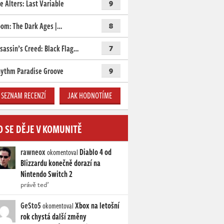
e Alters: Last Variable
9
om: The Dark Ages |…
8
sassin’s Creed: Black Flag…
7
ythm Paradise Groove
9
SEZNAM RECENZÍ
JAK HODNOTÍME
O SE DĚJE V KOMUNITĚ
rawneox
Diablo 4 od
okomentoval
Blizzardu konečně dorazí na
Nintendo Switch 2
právě teď
GeSto5
Xbox na letošní
okomentoval
rok chystá další změny