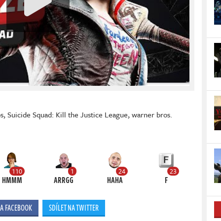
os
,
Suicide Squad: Kill the Justice League
,
warner bros.
110
1
24
23
HMMM
ARRGG
HAHA
F
NA FACEBOOK
SDÍLET NA TWITTER