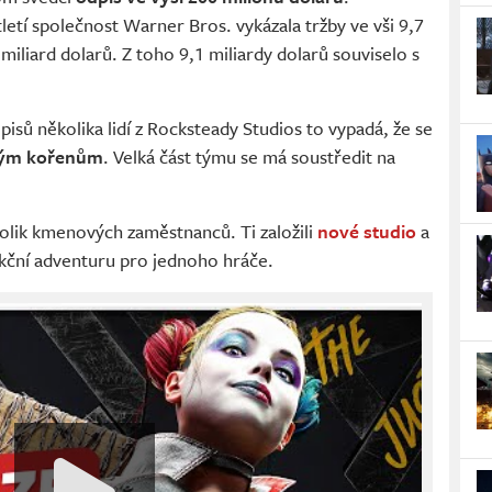
tletí společnost Warner Bros. vykázala tržby ve vši 9,7
 miliard dolarů. Z toho 9,1 miliardy dolarů souviselo s
pisů několika lidí z Rocksteady Studios to vypadá, že se
svým kořenům
. Velká část týmu se má soustředit na
olik kmenových zaměstnanců. Ti založili
nové studio
a
akční adventuru pro jednoho hráče.