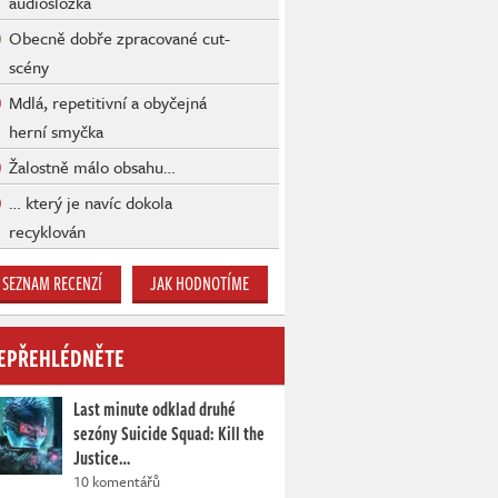
audiosložka
Obecně dobře zpracované cut-
scény
Mdlá, repetitivní a obyčejná
herní smyčka
Žalostně málo obsahu…
… který je navíc dokola
recyklován
SEZNAM RECENZÍ
JAK HODNOTÍME
EPŘEHLÉDNĚTE
Last minute odklad druhé
sezóny Suicide Squad: Kill the
Justice…
10 komentářů