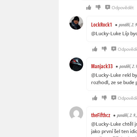
Odpovědět
LockRock1
pondělí, 2. 9
@Lucky-Luke Líp byc
Odpověd
Manjack33
pondělí, 2. 
@Lucky-Luke rekl byc
rozhodl, ze se bude
Odpověd
theFifthcz
pondělí, 2. 9.
@Lucky-Luke chtěl j
jako první šel ten id