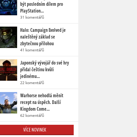
být posledním dílem pro
PlayStation…
31 komentářů
Halo: Campaign Evolved je
naleštěný základ se
zbytečnou přílohou
41 komentářů
Japonský vývojář do své hry
přidal češtinu kvůli
jedinému…
22 komentářů
Warhorse nehodlá měnit
recept na úspěch. Další
Kingdom Come…
62 komentářů
VÍCE NOVINEK