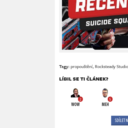
Tagy:
propouštění
,
Rocksteady Studi
LÍBIL SE TI ČLÁNEK?
2
5
WOW
MEH
SDÍLET 