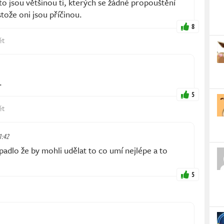
ito jsou většinou ti, kterých se žádné propouštění
tože oni jsou příčinou.
8
ět
.
5
ět
1:42
dlo že by mohli udělat to co umí nejlépe a to
5