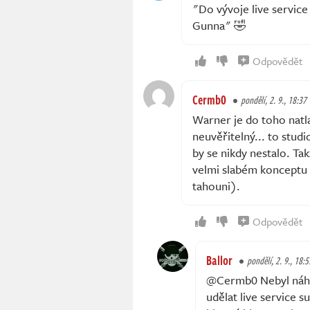
"Do vývoje live service
Gunna" 🤣
Odpovědět
Cermb0
pondělí, 2. 9., 18:37
Warner je do toho natla
neuvěřitelný... to studi
by se nikdy nestalo. Tak
velmi slabém konceptu (
tahouni).
Odpovědět
Ballor
pondělí, 2. 9., 18:5
@Cermb0 Nebyl náhod
udělat live service s