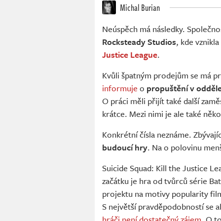
Michal Burian
Neúspěch má následky. Společno
Rocksteady Studios
, kde vznikla
Justice League
.
Kvůli špatným prodejům se má pr
informuje
o
propuštění v odděle
O práci měli přijít také další zam
krátce. Mezi nimi je ale také někol
Konkrétní čísla neznáme. Zbývajíc
budoucí hry
. Na o polovinu menš
Suicide Squad: Kill the Justice 
začátku je hra od tvůrců série 
projektu na motivy popularity fi
S největší pravděpodobností se al
hráči není dostatečný zájem
. O t