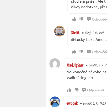
studiem přišel. Ale t
nikdy nedotkne, přes
Odpověd
Stefik
úterý, 3. 9., 4:49
@Lucky-Luke Ámen.
Odpověd
MadJigSaw
pondělí, 2. 9., 2
No konečně někoho napa
kvalitní singl hru
Odpovědět
ewogek
pondělí, 2. 9., 19:09