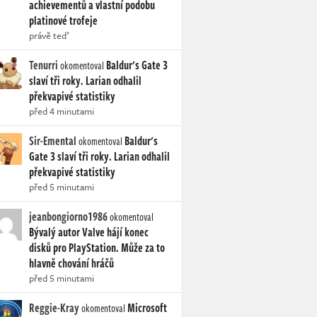
achievementů a vlastní podobu
platinové trofeje
právě teď
Tenurri
Baldur's Gate 3
okomentoval
slaví tři roky. Larian odhalil
překvapivé statistiky
před 4 minutami
Sir-Emental
Baldur's
okomentoval
Gate 3 slaví tři roky. Larian odhalil
překvapivé statistiky
před 5 minutami
jeanbongiorno1986
okomentoval
Bývalý autor Valve hájí konec
disků pro PlayStation. Může za to
hlavně chování hráčů
před 5 minutami
Reggie-Kray
Microsoft
okomentoval