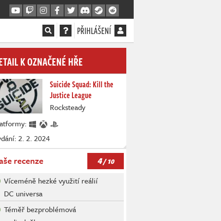
PŘIHLÁŠENÍ
ETAIL K OZNAČENÉ HŘE
Suicide Squad: Kill the
Justice League
Rocksteady
latformy:
dání: 2. 2. 2024
4
aše recenze
/ 10
Víceméně hezké využití reálií
DC universa
Téměř bezproblémová