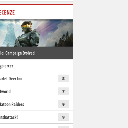
ECENZE
lo: Campaign Evolved
gpiercer
arlet Deer Inn
8
lworld
7
latoon Raiders
9
nshattack!
9