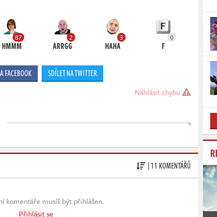
87
2
3
0
HMMM
ARRGG
HAHA
F
NA FACEBOOK
SDÍLET NA TWITTER
Nahlásit chybu
R
| 11 KOMENTÁŘŮ
ní komentáře musíš být přihlášen.
Přihlásit se