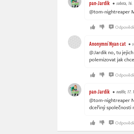
pan-Jardik
sobota, 16. 
@tom-nightreaper MS
Odpověd
Anonymní Nyan cat
s
@Jardik no, tu jejic
polemizovat jak chc
Odpověd
pan-Jardik
neděle, 17. 1
@tom-nightreaper Ně
dceřiný společnosti 
Odpověd