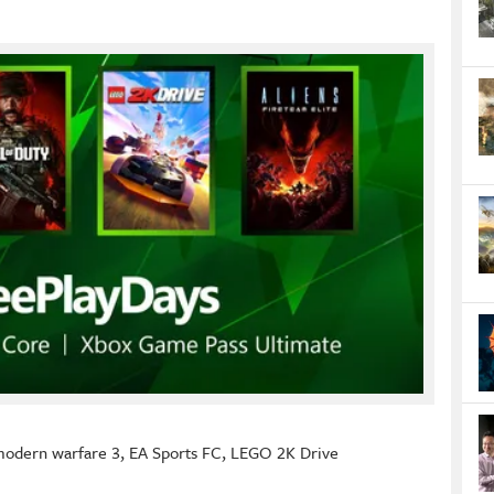
 modern warfare 3
,
EA Sports FC
,
LEGO 2K Drive