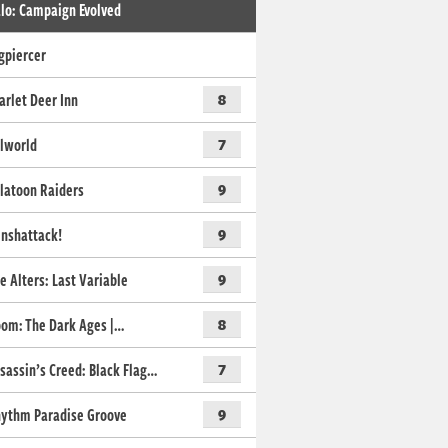
lo: Campaign Evolved
gpiercer
arlet Deer Inn
8
lworld
7
latoon Raiders
9
nshattack!
9
e Alters: Last Variable
9
om: The Dark Ages |…
8
sassin’s Creed: Black Flag…
7
ythm Paradise Groove
9