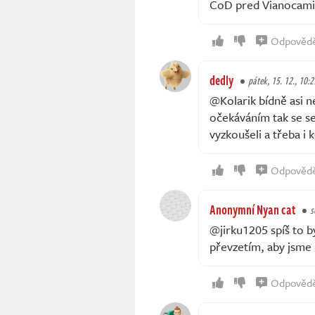
CoD pred Vianocami
Odpověd
dedly
pátek, 15. 12., 10:2
@Kolarik bídně asi n
očekáváním tak se se
vyzkoušeli a třeba i k
Odpověd
Anonymní Nyan cat
s
@jirku1205 spíš to b
převzetím, aby jsme 
Odpověd