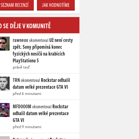
SEZNAM RECENZÍ
JAK HODNOTÍME
O SE DĚJE V KOMUNITĚ
rawneox
Už není cesty
okomentoval
zpět. Sony připomíná konec
fyzických nosičů na krabicích
PlayStationu 5
právě teď
TRN
Rockstar odhalil
okomentoval
datum velké prezentace GTA VI
před 6 minutami
MFDOOOM
Rockstar
okomentoval
odhalil datum velké prezentace
GTA VI
před 9 minutami