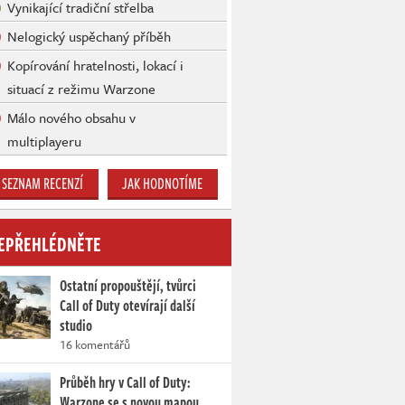
Vynikající tradiční střelba
Nelogický uspěchaný příběh
Kopírování hratelnosti, lokací i
situací z režimu Warzone
Málo nového obsahu v
multiplayeru
SEZNAM RECENZÍ
JAK HODNOTÍME
EPŘEHLÉDNĚTE
Ostatní propouštějí, tvůrci
Call of Duty otevírají další
studio
16 komentářů
Průběh hry v Call of Duty:
Warzone se s novou mapou