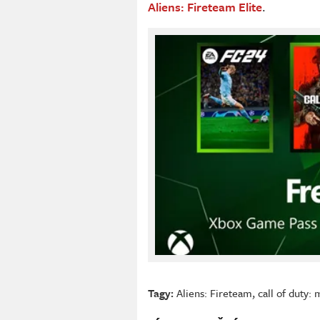
Aliens: Fireteam Elite
.
Tagy:
Aliens: Fireteam
,
call of duty: