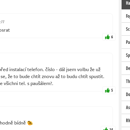
Ha
Fo
:11
Sc
osrat
6
Pa
Sp
De
ed instalací telefon. číslo - dál jsem volbu že už
se, že to bude chtít znovu až to budu chtít spustit.
Th
e všichni tel. s paušálem?.
5
Do
As
Rh
i hodně bídně
14