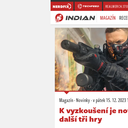
REALMERCH.STO
MAGAZÍN
RECE
Magazín
·
Novinky
·
v pátek
15. 12. 2023 
K vyzkoušení je no
další tři hry