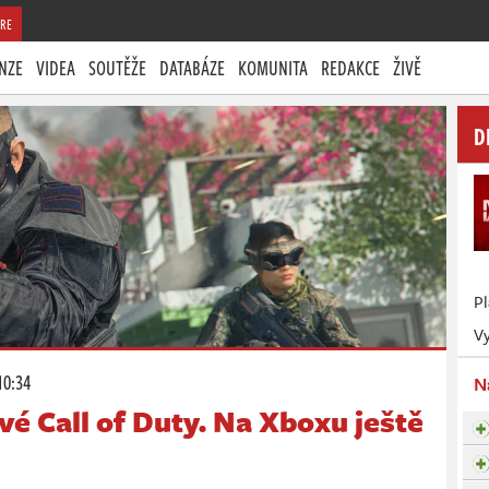
RE
NZE
VIDEA
SOUTĚŽE
DATABÁZE
KOMUNITA
REDAKCE
ŽIVĚ
D
P
Vy
10:34
N
vé Call of Duty. Na Xboxu ještě