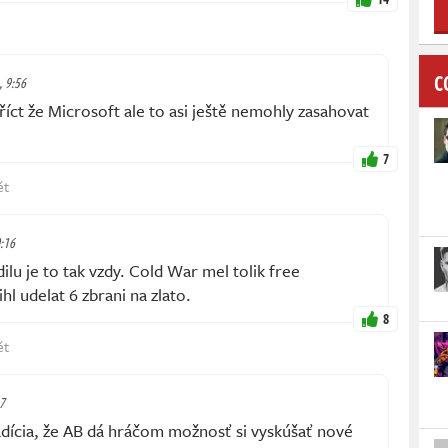
C
, 9:56
říct že Microsoft ale to asi ještě nemohly zasahovat
7
ět
0:16
ilu je to tak vzdy. Cold War mel tolik free
l udelat 6 zbrani na zlato.
8
ět
17
adícia, že AB dá hráčom možnosť si vyskúšať nové