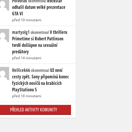
Potvorak
Rockstar
okomentoval
odhalil datum velké prezentace
GTA VI
před 10 minutami
martyolg1
V thrilleru
okomentoval
Primetime si Robert Pattinson
tvrdě došlápne na sexuální
predátory
před 14 minutami
Hellicek66
Už není
okomentoval
cesty zpět. Sony připomíná konec
fyzických nosičů na krabicích
PlayStationu 5
před 18 minutami
PŘEHLED AKTIVITY KOMUNITY