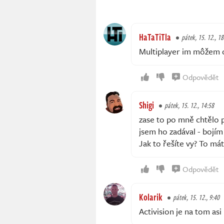
HaTaTiTla
pátek, 15. 12., 18
Multiplayer im môžem 
Odpovědět
Shigi
pátek, 15. 12., 14:58
zase to po mně chtělo př
jsem ho zadával - bojím 
Jak to řešíte vy? To mát
Odpovědět
Kolarik
pátek, 15. 12., 9:40
Activision je na tom as