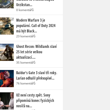
Urzikstan…
0 komentářů
Modern Warfare 3 je
populární. Call of Duty 2024
má být Black…
23 komentářů
Ghost Recon: Wildlands slaví
25 let série velkou
aktualizací.…
35 komentářů
Baldur's Gate 3 slaví tři roky.
Larian odhalil překvapivé…
76 komentářů
Už není cesty zpět. Sony
připomíná konec fyzických
nosičů na…