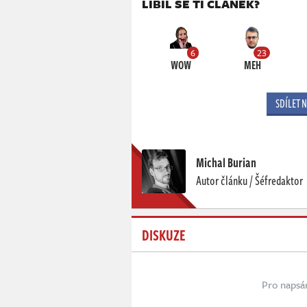
LÍBIL SE TI ČLÁNEK?
6
23
WOW
MEH
SDÍLET 
Michal Burian
Autor článku / Šéfredaktor
DISKUZE
Pro napsá