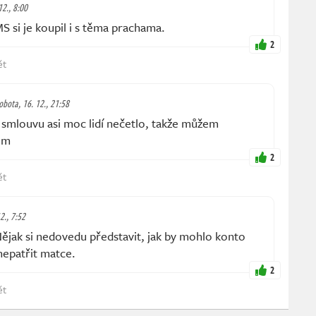
12., 8:00
 si je koupil i s těma prachama.
2
ět
obota, 16. 12., 21:58
h smlouvu asi moc lidí nečetlo, takže můžem
em
2
ět
2., 7:52
jak si nedovedu představit, jak by mohlo konto
nepatřit matce.
2
ět