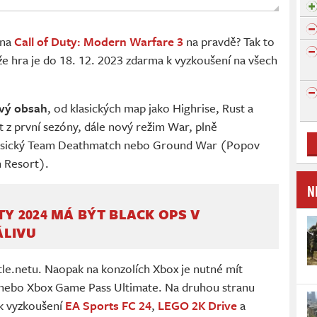
 na
Call of Duty: Modern Warfare 3
na pravdě? Tak to
že hra je do 18. 12. 2023 zdarma k vyzkoušení na všech
ový obsah
, od klasických map jako Highrise, Rust a
z první sezóny, dále nový režim War, plně
lasický Team Deathmatch nebo Ground War (Popov
n Resort).
N
TY 2024 MÁ BÝT BLACK OPS V
ÁLIVU
tle.netu. Naopak na konzolích Xbox je nutné mít
nebo Xbox Game Pass Ultimate. Na druhou stranu
 k vyzkoušení
EA Sports FC 24
,
LEGO 2K Drive
a