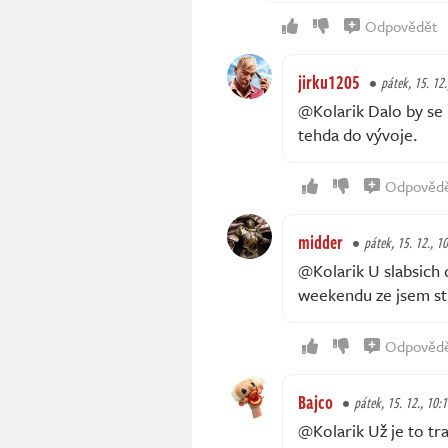
Odpovědět
jirku1205
pátek, 15. 12.
@Kolarik Dalo by se 
tehda do vývoje.
Odpověd
midder
pátek, 15. 12., 1
@Kolarik U slabsich d
weekendu ze jsem stih
Odpověd
Bajco
pátek, 15. 12., 10:
@Kolarik Už je to tr