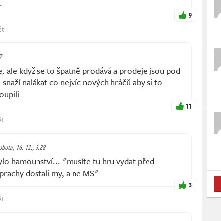
.
9
ět
7
e, ale když se to špatně prodává a prodeje jsou pod
 snaží nalákat co nejvíc nových hráčů aby si to
oupili
11
ět
obota, 16. 12., 5:28
ylo hamounství... "musíte tu hru vydat před
prachy dostali my, a ne MS"
3
ět