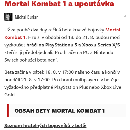
Mortal Kombat 1 a upoutávka
Živě
Michal Burian
Už za pouhé dva dny začíná beta krvavé bojovky
Mortal
Kombat 1
. Hru si v období od 18. do 21. 8. budou moci
vyzkoušet
hráči na PlayStationu 5 a Xboxu Series X/S
,
kteří si ji předobjednali. Pro hráče na PC a Nintendu
Switch bohužel beta není.
Beta začíná v pátek 18. 8. v 17:00 našeho času a končí v
pondělí 21. 8. v 17:00. Pro hraní multiplayeru v betě je
vyžadováno předplatné PlayStation Plus nebo Xbox Live
Gold.
OBSAH BETY MORTAL KOMBAT 1
Seznam hratelných bojovníků v betě: