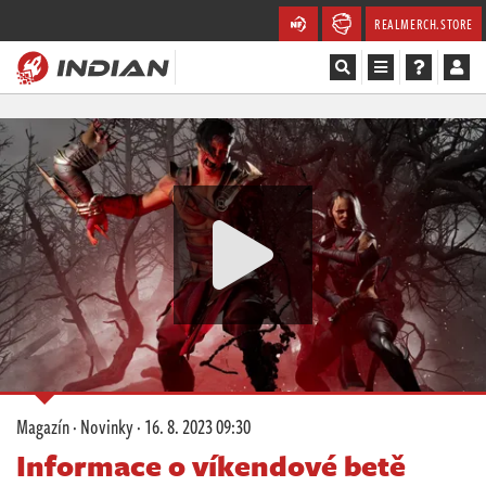
REALMERCH.STORE
Magazín
Recenze
Videa
Soutěže
Databáze
Komunita
Magazín
·
Novinky
·
16. 8. 2023 09:30
Redakce
Informace o víkendové betě