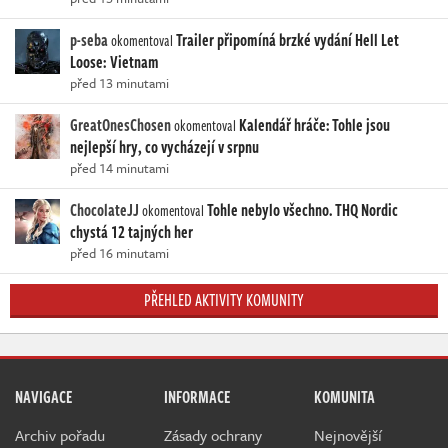
p-seba
Trailer připomíná brzké vydání Hell Let
okomentoval
Loose: Vietnam
před 13 minutami
GreatOnesChosen
Kalendář hráče: Tohle jsou
okomentoval
nejlepší hry, co vycházejí v srpnu
před 14 minutami
ChocolateJJ
Tohle nebylo všechno. THQ Nordic
okomentoval
chystá 12 tajných her
před 16 minutami
PŘEHLED AKTIVITY KOMUNITY
NAVIGACE
INFORMACE
KOMUNITA
Archiv pořadu
Zásady ochrany
Nejnovější