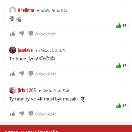
Anelimm
středa, 16. 8., 8:55
😃
12
Odpovědět
joseleke
středa, 16. 8., 8:15
To bude jízda! 🙉🙊🙈
12
Odpovědět
jirku1205
středa, 16. 8., 8:06
Ty fatality ve 4K musí být masakr.
12
Odpovědět