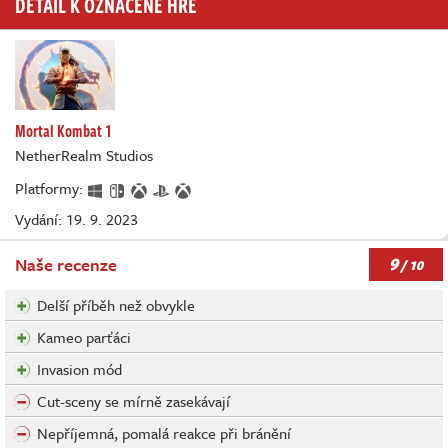
DETAIL K OZNAČENÉ HŘE
Mortal Kombat 1
NetherRealm Studios
Platformy:
Vydání: 19. 9. 2023
9
Naše recenze
/ 10
Delší příběh než obvykle
Kameo parťáci
Invasion mód
Cut-sceny se mírně zasekávají
Nepříjemná, pomalá reakce při bránění