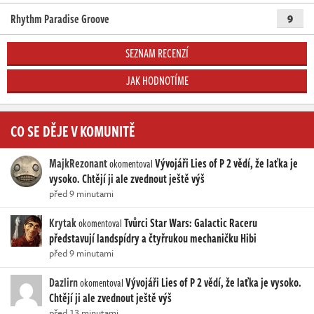
Rhythm Paradise Groove
9
SEZNAM RECENZÍ
JAK HODNOTÍME
CO SE DĚJE V KOMUNITĚ
MajkRezonant
Vývojáři Lies of P 2 vědí, že laťka je
okomentoval
vysoko. Chtějí ji ale zvednout ještě výš
před 9 minutami
Krytak
Tvůrci Star Wars: Galactic Raceru
okomentoval
představují landspídry a čtyřrukou mechaničku Hibi
před 9 minutami
Dazlirn
Vývojáři Lies of P 2 vědí, že laťka je vysoko.
okomentoval
Chtějí ji ale zvednout ještě výš
před 13 minutami