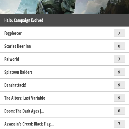
Halo: Campaign Evolved
Fogpiercer
7
Scarlet Deer Inn
8
Palworld
7
Splatoon Raiders
9
Denshattack!
9
The Alters: Last Variable
9
Doom: The Dark Ages |…
8
Assassin’s Creed: Black Flag…
7