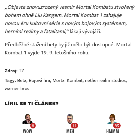
„Objevte znovuzrozený vesmír Mortal Kombatu stvořený
bohem ohně Liu Kangem. Mortal Kombat 1 zahajuje
novou éru kultovní série s novým bojovým systémem,
herními režimy a fatalitami,“
lákají vývojáři.
Předběžné stažení bety by již mělo být dostupné. Mortal
Kombat 1 vyjde 19. 9. letošního roku.
Zdroj:
TZ
Tagy:
Beta
,
Bojová hra
,
Mortal Kombat
,
netherrealm studios
,
warner bros.
LÍBIL SE TI ČLÁNEK?
8
11
85
WOW
MEH
HMMM