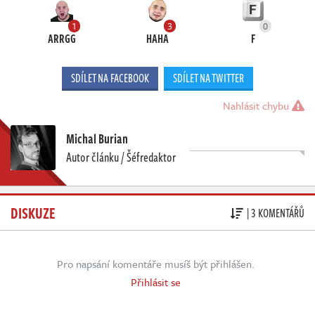
1
3
0
ARRGG
HAHA
F
SDÍLET NA FACEBOOK
SDÍLET NA TWITTER
Nahlásit chybu
Michal Burian
Autor článku / Šéfredaktor
DISKUZE
| 3 KOMENTÁŘŮ
Pro napsání komentáře musíš být přihlášen.
Přihlásit se