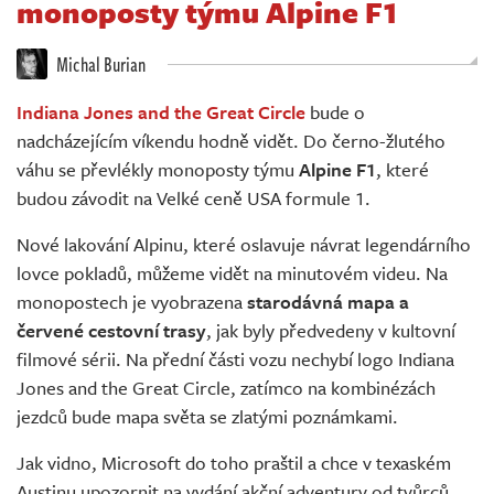
monoposty týmu Alpine F1
Živě
Michal Burian
Indiana Jones and the Great Circle
bude o
nadcházejícím víkendu hodně vidět. Do černo-žlutého
váhu se převlékly monoposty týmu
Alpine F1
, které
budou závodit na Velké ceně USA formule 1.
Nové lakování Alpinu, které oslavuje návrat legendárního
lovce pokladů, můžeme vidět na minutovém videu. Na
monopostech je vyobrazena
starodávná mapa a
červené cestovní trasy
, jak byly předvedeny v kultovní
filmové sérii. Na přední části vozu nechybí logo Indiana
Jones and the Great Circle, zatímco na kombinézách
jezdců bude mapa světa se zlatými poznámkami.
Jak vidno, Microsoft do toho praštil a chce v texaském
Austinu upozornit na vydání akční adventury od tvůrců