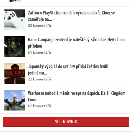
Zatímco PlayStation končí s výrobou disků, Xbox se
zaměřuje na…
82 komentářů
Halo: Campaign Evolved je naleštěný základ se zbytečnou
přílohou
51 komentářů
Japonský vývojář do své hry přidal češtinu kvůli
jedinému…
22 komentářů
Warhorse nehodlá měnit recept na úspěch. Další Kingdom
Come…
62 komentářů
VÍCE NOVINEK