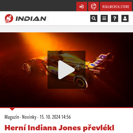
REALMERCH.STORE
Magazín
Recenze
Videa
Soutěže
Databáze
Komunita
Magazín
·
Novinky
·
15. 10. 2024 14:56
Redakce
Herní Indiana Jones převlékl