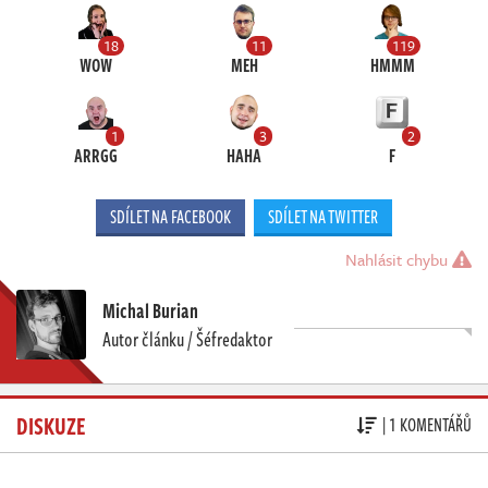
18
11
119
WOW
MEH
HMMM
1
3
2
ARRGG
HAHA
F
SDÍLET NA FACEBOOK
SDÍLET NA TWITTER
Nahlásit chybu
Michal Burian
Autor článku / Šéfredaktor
DISKUZE
| 1 KOMENTÁŘŮ