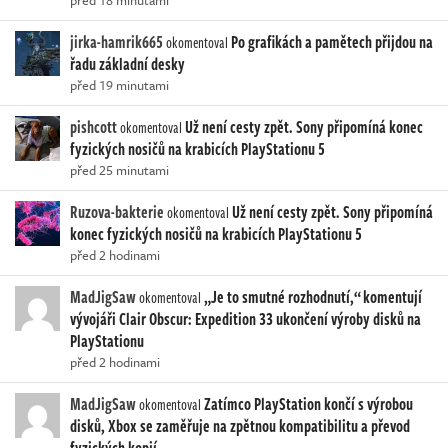
před 18 minutami
jirka-hamrik665
Po grafikách a pamětech přijdou na
okomentoval
řadu základní desky
před 19 minutami
pishcott
Už není cesty zpět. Sony připomíná konec
okomentoval
fyzických nosičů na krabicích PlayStationu 5
před 25 minutami
Ruzova-bakterie
Už není cesty zpět. Sony připomíná
okomentoval
konec fyzických nosičů na krabicích PlayStationu 5
před 2 hodinami
MadJigSaw
„Je to smutné rozhodnutí,“ komentují
okomentoval
vývojáři Clair Obscur: Expedition 33 ukončení výroby disků na
PlayStationu
před 2 hodinami
MadJigSaw
Zatímco PlayStation končí s výrobou
okomentoval
disků, Xbox se zaměřuje na zpětnou kompatibilitu a převod