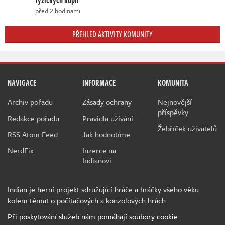
fyzických kopií
před 2 hodinami
PŘEHLED AKTIVITY KOMUNITY
NAVIGACE
INFORMACE
KOMUNITA
Archiv pořadu
Zásady ochrany
Nejnovější
příspěvky
Redakce pořadu
Pravidla užívání
Žebříček uživatelů
RSS Atom Feed
Jak hodnotíme
NerdFix
Inzerce na
Indianovi
Indian je herní projekt sdružující hráče a hráčky všeho věku
kolem témat o počítačových a konzolových hrách.
Při poskytování služeb nám pomáhají soubory cookie.