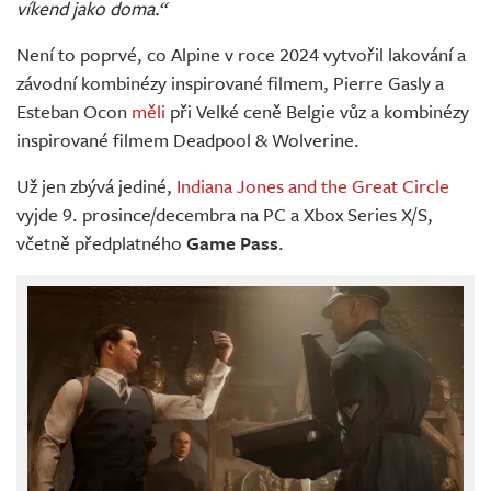
víkend jako doma.“
Není to poprvé, co Alpine v roce 2024 vytvořil lakování a
závodní kombinézy inspirované filmem, Pierre Gasly a
Esteban Ocon
měli
při Velké ceně Belgie vůz a kombinézy
inspirované filmem Deadpool & Wolverine.
Už jen zbývá jediné,
Indiana Jones and the Great Circle
vyjde 9. prosince/decembra na PC a Xbox Series X/S,
včetně předplatného
Game Pass
.