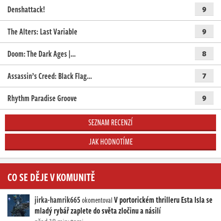
Denshattack!
9
The Alters: Last Variable
9
Doom: The Dark Ages |…
8
Assassin’s Creed: Black Flag…
7
Rhythm Paradise Groove
9
SEZNAM RECENZÍ
JAK HODNOTÍME
CO SE DĚJE V KOMUNITĚ
jirka-hamrik665
V portorickém thrilleru Esta Isla se
okomentoval
mladý rybář zaplete do světa zločinu a násilí