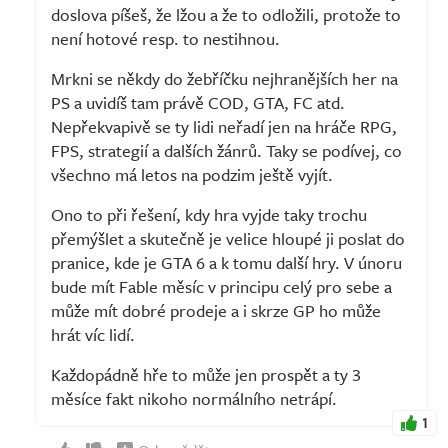
doslova píšeš, že lžou a že to odložili, protože to
není hotové resp. to nestihnou.
Mrkni se někdy do žebříčku nejhranějších her na
PS a uvidíš tam právě COD, GTA, FC atd.
Nepřekvapivě se ty lidi neřadí jen na hráče RPG,
FPS, strategií a dalších žánrů. Taky se podívej, co
všechno má letos na podzim ještě vyjít.
Ono to při řešení, kdy hra vyjde taky trochu
přemýšlet a skutečně je velice hloupé ji poslat do
pranice, kde je GTA 6 a k tomu další hry. V únoru
bude mít Fable měsíc v principu celý pro sebe a
může mít dobré prodeje a i skrze GP ho může
hrát víc lidí.
Každopádně hře to může jen prospět a ty 3
měsíce fakt nikoho normálního netrápí.
1