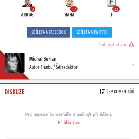
8
17
23
ARRGG
HAHA
F
SDÍLET NA FACEBOOK
SDÍLET NA TWITTER
Nahlásit chybu
Michal Burian
Autor článku / Šéfredaktor
DISKUZE
| 39 KOMENTÁŘŮ
Pro napsání komentáře musíš být přihlášen.
Přihlásit se