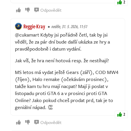
2
Odpovědět
Reggie-Kray
neděle, 31. 5. 2026, 11:51
@cukamart Kdyby jsi pořádně četl, tak by jsi
věděl, že za pár dní bude další ukázka ze hry a
pravděpodobně i datum vydání.
Jak víš, že hra není hotová resp. že nestíhají?
MS letos má vydat ještě Gears (září), COD MW4
(říjen), Halo remake (očekávám prosinec),
takže kam tu hru mají nacpat? Mají ji poslat v
listopadu proti GTA 6 a v prosinci proti GTA
Online? Jako pokud chceš prodat prd, tak je to
geniální nápad. 👏
2
Odpovědět