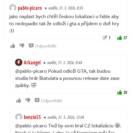
pablo-picaro
neděle, 31. 5. 2026, 8:35
jako naplast bych chtěl českou lokalizaci u fable aby
to nedopadlo tak že odloži i gta a přijdem o dvě hry
:D
1
27
Odpovědět
Arkangel
neděle, 31. 5. 2026, 8:44
@pablo-picaro Pokud odloží GTA, tak budou
studia hrát škatulata a posunou release date zase
zpátky. 🤣
20
Odpovědět
benzin55
neděle, 31. 5. 2026, 12:04
@pablo-picaro Tiež by som bral CZ lokalizáciu 🤩.
Nech si ju kúpim. Lebo Ja už fungujem môj čas