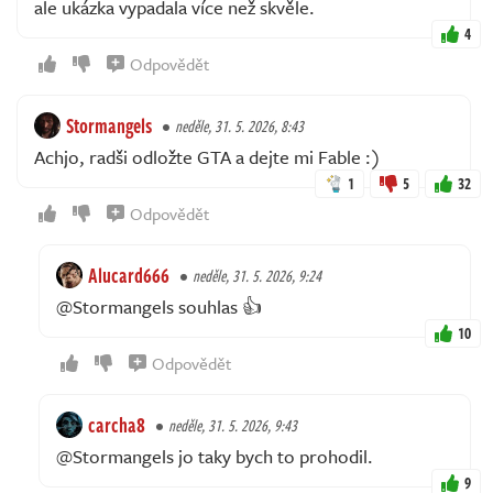
ale ukázka vypadala více než skvěle.
4
Odpovědět
Stormangels
neděle, 31. 5. 2026, 8:43
Achjo, radši odložte GTA a dejte mi Fable :)
1
5
32
Odpovědět
Alucard666
neděle, 31. 5. 2026, 9:24
@Stormangels souhlas 👍
10
Odpovědět
carcha8
neděle, 31. 5. 2026, 9:43
@Stormangels jo taky bych to prohodil.
9