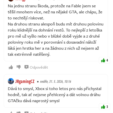
Na jednu stranu škoda, protože na Fable jsem se
těšil mnohem více, než na nějaké GTA, ale chápu, že
to nechtějí riskovat.
Na druhou stranu alespoň budu mít druhou polovinu
roku klidnější na dohnání restů. To nejlepší z letoška
pro mě už vyšlo nebo v blízké době vyjde a z druhé
poloviny roku mě v porovnání s dosavadní náloží
láká jen hrstka her a na žádnou z nich už nejsem až
tak extrémně natěšený.
4
Odpovědět
JRgamingCZ
neděle, 31. 5. 2026, 10:16
Dává to smysl, Xbox si toho letos pro nás přichystal
hodně, tak ať nejsme přehlcený a dát volnou dráhu
GTAčku dává naprostý smysl
3