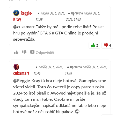
Reggie-
neděle, 31. 5. 2026,
Upraveno
neděle, 31. 5.
Kray
11:39
2026, 11:43
@cukamart Takže by měli podle tebe lhát? Poslat
hru po vydání GTA 6 a GTA Online je prodejní
sebevražda.
2
4
Odpovědět
neděle, 31. 5. 2026,
Upraveno
neděle, 31. 5. 2026,
cukamart
11:46
11:46
@Reggie-Kray tá hra nieje hotová. Gameplay sme
všetci videli. Toto čo tweetli je copy paste z roku
2024 to isté písali o Awoved najvtipnejšie je, že už
vtedy tam mali Fable. Osobne mi príde
sympatickejšie napísať odkladáme fable lebo nieje
hotové než z nás robiť hlupákov. 😊