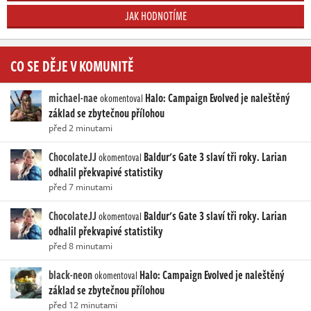
JAK HODNOTÍME
CO SE DĚJE V KOMUNITĚ
michael-nae
Halo: Campaign Evolved je naleštěný
okomentoval
základ se zbytečnou přílohou
před 2 minutami
ChocolateJJ
Baldur's Gate 3 slaví tři roky. Larian
okomentoval
odhalil překvapivé statistiky
před 7 minutami
ChocolateJJ
Baldur's Gate 3 slaví tři roky. Larian
okomentoval
odhalil překvapivé statistiky
před 8 minutami
black-neon
Halo: Campaign Evolved je naleštěný
okomentoval
základ se zbytečnou přílohou
před 12 minutami