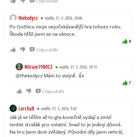
Odpovědět
thekedycz
neděle, 31. 5. 2026, 10:06
Po Gothicu moje nejočekávanější hra tohoto roku.
Škoda těšil jsem se na vánoce.
8
Odpovědět
Nitram1980CZ
neděle, 31. 5. 2026, 10:15
@thekedycz Mám to stejně. 👍
7
Odpovědět
carcha8
neděle, 31. 5. 2026, 9:42
Ják já se těším až to gta konečně vydají a zmizí
tenhle strašák pro ostatní. Snad to je jediný důvod.
Na hru jsem dost zvědavý. Původní díly jsem nehrál,