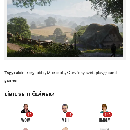
Tagy:
akční rpg
,
fable
,
Microsoft
,
Otevřený svět
,
playground
games
LÍBIL SE TI ČLÁNEK?
12
14
148
WOW
MEH
HMMM