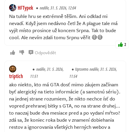
HFTypek
neděle, 31. 5. 2026, 12:04
Na tuhle hru se extrémně těšim. Ani odklad mi
nevadí. Když jsem nedávno četl že A plague tale má
vyjít místo prosince už koncem Srpna. Tak to bude
cool. Ale nevím zdali tomu Srpnu věřit 😅😅
2
Odpovědět
neděle, 31. 5. 2026,
Upraveno
neděle, 31. 5. 2026,
triptich
11:51
11:54
ako niekto, kto má GTA dosť mimo záujem začínam
byť alergický na tieto informácie (a samotnú sériu).
na jednej strane rozumiem, že nikto nechce ísť do
vopred prehranej bitky s GTA, no na strane druhej...
to naozaj bude dva mesiace pred a po vydaní mŕtvo?
zdá sa, že koniec roka bude v znamení dobiehania
restov a ignorovania všetkých herných webov a