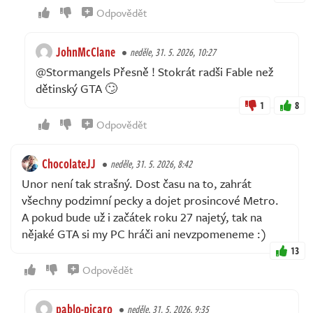
Odpovědět
JohnMcClane
neděle, 31. 5. 2026, 10:27
@Stormangels Přesně ! Stokrát radši Fable než
dětinský GTA 🙄
1
8
Odpovědět
ChocolateJJ
neděle, 31. 5. 2026, 8:42
Unor není tak strašný. Dost času na to, zahrát
všechny podzimní pecky a dojet prosincové Metro.
A pokud bude už i začátek roku 27 najetý, tak na
nějaké GTA si my PC hráči ani nevzpomeneme :)
13
Odpovědět
pablo-picaro
neděle, 31. 5. 2026, 9:35