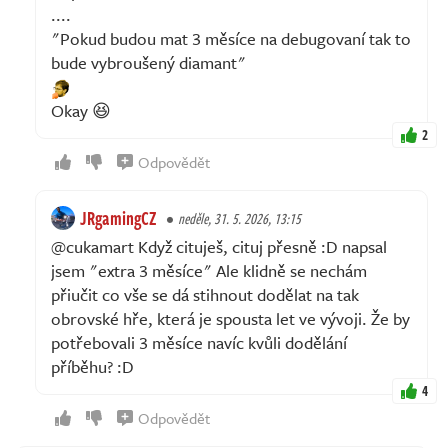
....
"Pokud budou mat 3 měsíce na debugovaní tak to
bude vybroušený diamant"
Okay 😆
2
Odpovědět
JRgamingCZ
neděle, 31. 5. 2026, 13:15
@cukamart Když cituješ, cituj přesně :D napsal
jsem "extra 3 měsíce" Ale klidně se nechám
přiučit co vše se dá stihnout dodělat na tak
obrovské hře, která je spousta let ve vývoji. Že by
potřebovali 3 měsíce navíc kvůli dodělání
příběhu? :D
4
Odpovědět