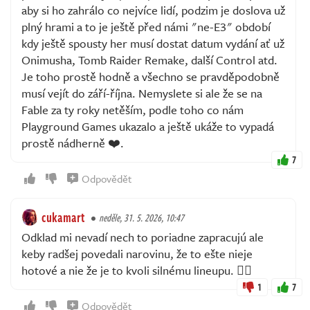
aby si ho zahrálo co nejvíce lidí, podzim je doslova už
plný hrami a to je ještě před námi "ne-E3" období
kdy ještě spousty her musí dostat datum vydání ať už
Onimusha, Tomb Raider Remake, další Control atd.
Je toho prostě hodně a všechno se pravděpodobně
musí vejít do září-října. Nemyslete si ale že se na
Fable za ty roky netěším, podle toho co nám
Playground Games ukazalo a ještě ukáže to vypadá
prostě nádherně ❤️.
7
Odpovědět
cukamart
neděle, 31. 5. 2026, 10:47
Odklad mi nevadí nech to poriadne zapracujú ale
keby radšej povedali narovinu, že to ešte nieje
hotové a nie že je to kvoli silnému lineupu. 🤷‍♂️
1
7
Odpovědět