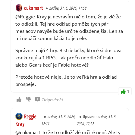
cukamart
neděle, 31. 5. 2026, 11:58
@Reggie-Kray ja nevravím nič o tom, že je zlé že
to odložili. Tej hre odklad pomôže tých pár
mesiacov navyše bude určite odladenejšia. Len sa
mi nepáči komunikácia to je celé.
Správne majú 4 hry. 3 strielačky, ktoré si doslova
konkurujú a 1 RPG. Tak prečo neodložiť Halo
alebo Gears keď je Fable hotové?
Pretože hotové nieje. Je to veľká hra a odklad
prospeje.
1
Odpovědět
Reggie-
neděle, 31. 5. 2026,
Upraveno
neděle, 31. 5.
Kray
12:11
2026, 12:22
@cukamart To že to odloží zlé určitě není. Ale ty