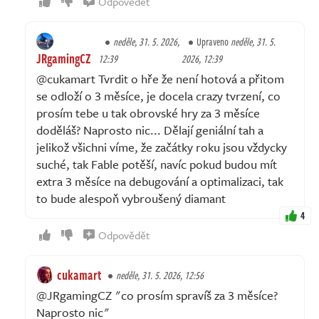
Odpovědět
neděle, 31. 5. 2026,
Upraveno
neděle, 31. 5.
JRgamingCZ
12:39
2026, 12:39
@cukamart Tvrdit o hře že není hotová a přitom
se odloží o 3 měsíce, je docela crazy tvrzení, co
prosím tebe u tak obrovské hry za 3 měsíce
doděláš? Naprosto nic... Dělají geniální tah a
jelikož všichni víme, že začátky roku jsou vždycky
suché, tak Fable potěší, navíc pokud budou mít
extra 3 měsíce na debugování a optimalizaci, tak
to bude alespoň vybroušený diamant
4
Odpovědět
cukamart
neděle, 31. 5. 2026, 12:56
@JRgamingCZ "co prosím spravíš za 3 měsíce?
Naprosto nic"