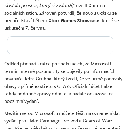
dostalo prostor, který si zaslouží,“
uvedl Xbox na
sociálních sítích. Zároveň potvrdil, že novou ukázku ze
hry představí během
Xbox Games Showcase
, které se
uskuteční 7. června.
Odklad přichází krátce po spekulacích, že Microsoft
termín interně posunul. Ty se objevily po informacích
novináře Jeffa Grubba, který tvrdil, že ve firmě panovaly
obavy z přímého střetu s GTA 6. Oficiální účet Fable
tehdy podobné zprávy odmítal a nadále odkazoval na
podzimní vydání.
Mezitím se od Microsoftu můžete těšit na oznámení dat
vydání pro Halo: Campaign Evolved a Gears of War: E-
Day. Vše by mělo být potvrzeno na červnové prezentaci.