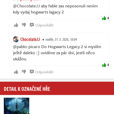
@ChocolateJJ aby fable zas neposonuli nevim
kdy vydaj hogwarts lagacy 2
4
Odpovědět
ChocolateJJ
neděle, 31. 5. 2026, 10:04
@pablo-picaro Do Hogwarts Legacy 2 si myslím
ještě daleko :) uvidíme za pár dni, jestli něco
ukážou.
4
Odpovědět
DETAIL K OZNAČENÉ HŘE