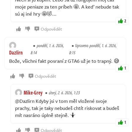
moje peniaze za ten príbeh 🤩. A keď nebude tak
sú aj iné hry 🤩🤣...
2
Odpovědět
pondělí, 1. 6. 2026,
Upraveno
pondělí, 1. 6. 2026,
Dazlirn
8:14
8:15
Bože, všichni fakt posraní z GTA6 už je to trapný. 😅
1
Odpovědět
Mike-Grey
úterý, 2. 6. 2026, 1:23
@Dazlirn Kdyby jsi v tom měl vložené svoje
prachy, tak je taky nebudeš chtít riskovat a budeš
mít nasráno úplně stejně. 🤷
1
Odpovědět