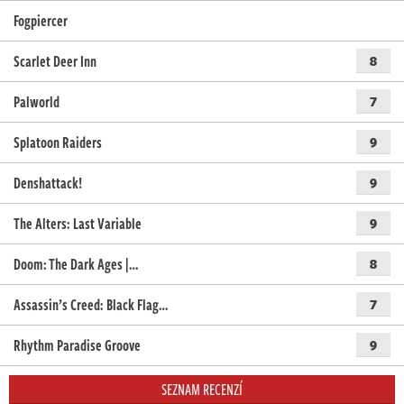
Fogpiercer
Scarlet Deer Inn
8
Palworld
7
Splatoon Raiders
9
Denshattack!
9
The Alters: Last Variable
9
Doom: The Dark Ages |…
8
Assassin’s Creed: Black Flag…
7
Rhythm Paradise Groove
9
SEZNAM RECENZÍ