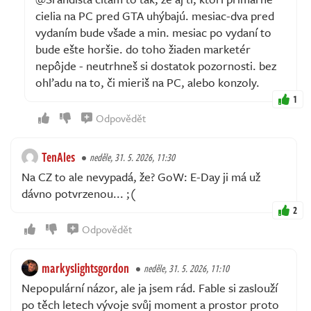
cielia na PC pred GTA uhýbajú. mesiac-dva pred
vydaním bude všade a min. mesiac po vydaní to
bude ešte horšie. do toho žiaden marketér
nepôjde - neutrhneš si dostatok pozornosti. bez
ohľadu na to, či mieriš na PC, alebo konzoly.
1
Odpovědět
TenAles
neděle, 31. 5. 2026, 11:30
Na CZ to ale nevypadá, že? GoW: E-Day ji má už
dávno potvrzenou... ;(
2
Odpovědět
markyslightsgordon
neděle, 31. 5. 2026, 11:10
Nepopulární názor, ale ja jsem rád. Fable si zaslouží
po těch letech vývoje svůj moment a prostor proto