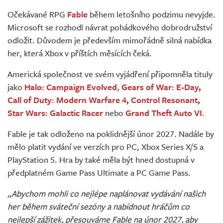
Živě
Očekávané RPG
Fable
během letošního podzimu nevyjde.
Microsoft se rozhodl návrat pohádkového dobrodružství
odložit. Důvodem je především mimořádně silná nabídka
her, která Xbox v příštích měsících čeká.
Americká společnost ve svém vyjádření připomněla tituly
jako
Halo: Campaign Evolved
,
Gears of War: E-Day
,
Call of Duty: Modern Warfare 4
,
Control Resonant
,
Star Wars: Galactic Racer
nebo
Grand Theft Auto VI
.
Fable je tak odloženo na poklidnější únor 2027. Nadále by
mělo platit vydání ve verzích pro PC, Xbox Series X/S a
PlayStation 5. Hra by také měla být hned dostupná v
předplatném Game Pass Ultimate a PC Game Pass.
„Abychom mohli co nejlépe naplánovat vydávání našich
her během sváteční sezóny a nabídnout hráčům co
nejlepší zážitek, přesouváme Fable na únor 2027, aby