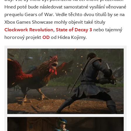
Hned poté bude následovat samostatné vysílání věnované
prequelu Gears of War. Vedle těchto dvou titulů by se na
Xbox Games Showcase mohly objevit také tituly
Clockwork Revolution
,
State of Decay 3
nebo tajemný
hororový projekt
OD
od Hidea Kojimy.