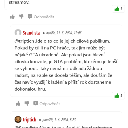
streamov.
5
Odpovědět
Srandista
neděle, 31. 5. 2026, 12:05
@triptich Jde o to co je jejich cílové publikum.
Pokud by cílili na PC hráče, tak jim může být
nějaké GTA ukradené. Ale pokud jsou hlavní
cílovka konzole, je GTA problém, kterému je lepší
se vyhnout. Taky nemám z odkladu žádnou
radost, na Fable se docela těším, ale doufám že
čas navíc využijí k ladění a příští rok dostaneme
dokonalou hru.
4
Odpovědět
triptich
pondělí, 1. 6. 2026, 8:23
@Srandista čítam to tak, že aj tí, ktorí primárne