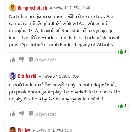
Rumprechtduch
neděle, 31. 5. 2026, 10:40
Na tuhle hru jsem se moc těšil a štve mě to... Ale
samozřejmě, že jí odloží kvůli GTA... Vůbec mě
nezajímá GTA, hlavně ať Rockstar už to vydají a je
klid... Nejdříve Exodus, teď Fable a bude následovat
pravděpodobně i Tomb Raider Legacy of Atlantis...
8
Odpovědět
KralDavid
neděle, 31. 5. 2026, 10:38
aspoň budu mať čas navyše aby to bolo dopečené,
pri poslednom gameplayi bolo vidieť že to chce ešte
nejaký čas bola by škoda aby vydanie unáhlili
4
Odpovědět
Wollgy
neděle, 31. 5. 2026, 10:35