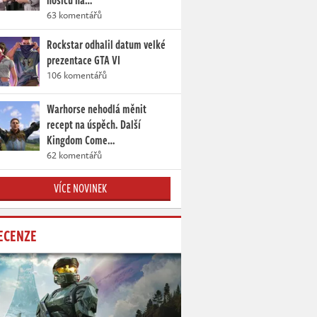
nosičů na…
63 komentářů
Rockstar odhalil datum velké
prezentace GTA VI
106 komentářů
Warhorse nehodlá měnit
recept na úspěch. Další
Kingdom Come…
62 komentářů
VÍCE NOVINEK
ECENZE