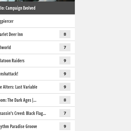
lo: Campaign Evolved
gpiercer
arlet Deer Inn
8
lworld
7
latoon Raiders
9
nshattack!
9
e Alters: Last Variable
9
om: The Dark Ages |…
8
sassin’s Creed: Black Flag…
7
ythm Paradise Groove
9