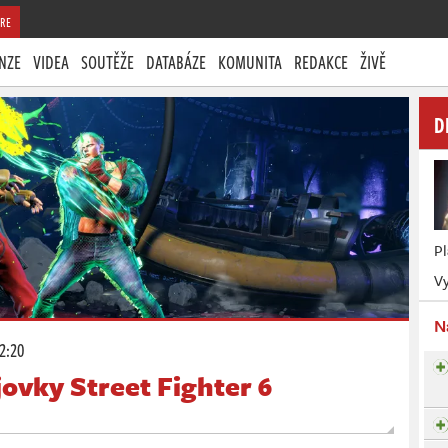
RE
NZE
VIDEA
SOUTĚŽE
DATABÁZE
KOMUNITA
REDAKCE
ŽIVĚ
D
P
Vy
N
12:20
jovky Street Fighter 6