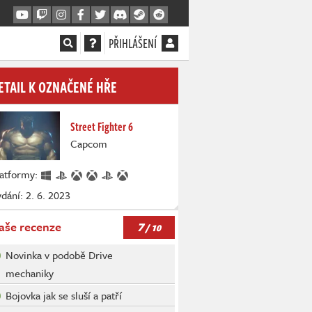
PŘIHLÁŠENÍ
ETAIL K OZNAČENÉ HŘE
Street Fighter 6
Capcom
latformy:
dání: 2. 6. 2023
7
aše recenze
/ 10
Novinka v podobě Drive
mechaniky
Bojovka jak se sluší a patří