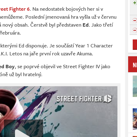
reet Fighter 6
. Na nedostatek bojových her si v
nemůžeme. Poslední jmenovaná hra vyšla už v červnu
á nový obsah. Čerstvě byl představen
Ed
. Jako třetí
/februára.
kterými Ed disponuje. Je součástí Year 1 Character
.K.I. Letos na jaře první rok uzavře Akuma.
N
ed Boy
, se poprvé objevil ve Street Fighter IV jako
óně už byl hratelný.