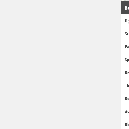
Ha
Fo
Sc
Pa
Sp
De
Th
Do
As
Rh