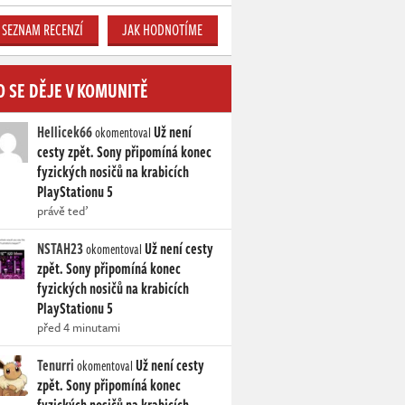
SEZNAM RECENZÍ
JAK HODNOTÍME
O SE DĚJE V KOMUNITĚ
Hellicek66
Už není
okomentoval
cesty zpět. Sony připomíná konec
fyzických nosičů na krabicích
PlayStationu 5
právě teď
NSTAH23
Už není cesty
okomentoval
zpět. Sony připomíná konec
fyzických nosičů na krabicích
PlayStationu 5
před 4 minutami
Tenurri
Už není cesty
okomentoval
zpět. Sony připomíná konec