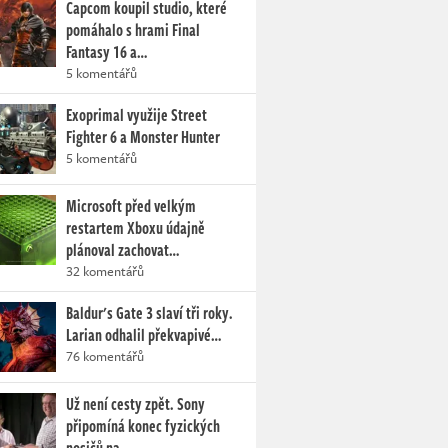
Capcom koupil studio, které
pomáhalo s hrami Final
Fantasy 16 a…
5 komentářů
Exoprimal využije Street
Fighter 6 a Monster Hunter
5 komentářů
Microsoft před velkým
restartem Xboxu údajně
plánoval zachovat…
32 komentářů
Baldur's Gate 3 slaví tři roky.
Larian odhalil překvapivé…
76 komentářů
Už není cesty zpět. Sony
připomíná konec fyzických