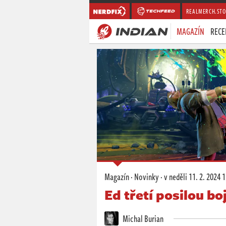
REALMERCH.STO
MAGAZÍN
RECE
Magazín
·
Novinky
·
v neděli
11. 2. 2024 
Ed třetí posilou bo
Michal Burian