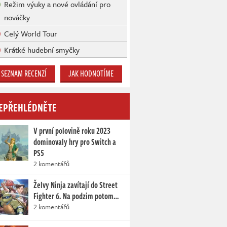
Režim výuky a nové ovládání pro
nováčky
Celý World Tour
Krátké hudební smyčky
SEZNAM RECENZÍ
JAK HODNOTÍME
EPŘEHLÉDNĚTE
V první polovině roku 2023
dominovaly hry pro Switch a
PS5
2 komentářů
Želvy Ninja zavítají do Street
Fighter 6. Na podzim potom…
2 komentářů