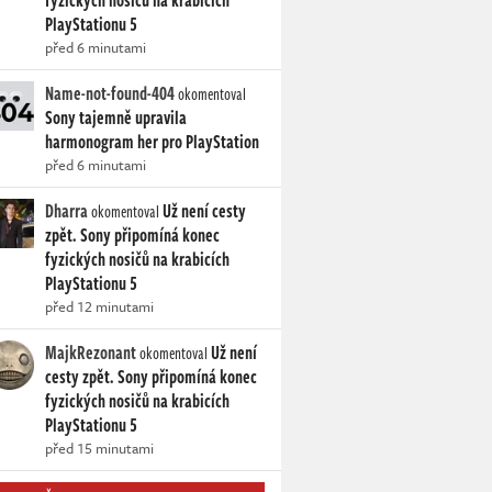
fyzických nosičů na krabicích
PlayStationu 5
před 6 minutami
Name-not-found-404
okomentoval
Sony tajemně upravila
harmonogram her pro PlayStation
před 6 minutami
Dharra
Už není cesty
okomentoval
zpět. Sony připomíná konec
fyzických nosičů na krabicích
PlayStationu 5
před 12 minutami
MajkRezonant
Už není
okomentoval
cesty zpět. Sony připomíná konec
fyzických nosičů na krabicích
PlayStationu 5
před 15 minutami