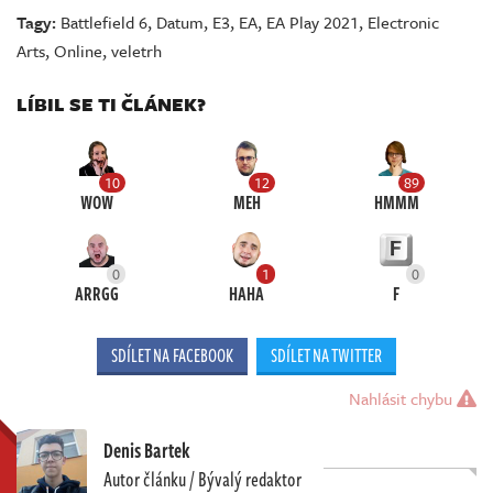
Tagy:
Battlefield 6
,
Datum
,
E3
,
EA
,
EA Play 2021
,
Electronic
Arts
,
Online
,
veletrh
LÍBIL SE TI ČLÁNEK?
10
12
89
WOW
MEH
HMMM
0
1
0
ARRGG
HAHA
F
SDÍLET NA FACEBOOK
SDÍLET NA TWITTER
Nahlásit chybu
Denis Bartek
Autor článku / Bývalý redaktor