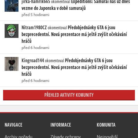
jirka-hamrik665
Expeditions: Samurai nás už dnes
okomentoval
vezme do Japonska v době samurajů
před 5 hodinami
Nitram1980CZ
Předobjednávky GTA 6 jsou
okomentoval
bezprecedentní. Nová prezentace má ještě zvýšit očekávání
hráčů
před 6 hodinami
Kingroad144
Předobjednávky GTA 6 jsou
okomentoval
bezprecedentní. Nová prezentace má ještě zvýšit očekávání
hráčů
před 6 hodinami
PŘEHLED AKTIVITY KOMUNITY
NAVIGACE
INFORMACE
KOMUNITA
Archiv pořadu
Zásady ochrany
Nejnovější