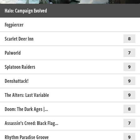
Halo: Campaign Evolved
Fogpiercer
Scarlet Deer Inn
8
Palworld
7
Splatoon Raiders
9
Denshattack!
9
The Alters: Last Variable
9
Doom: The Dark Ages |…
8
Assassin’s Creed: Black Flag…
7
Rhythm Paradise Groove
9