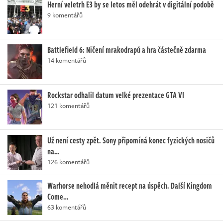
Herní veletrh E3 by se letos měl odehrát v digitální podobě
9 komentářů
Battlefield 6: Ničení mrakodrapů a hra částečně zdarma
14 komentářů
Rockstar odhalil datum velké prezentace GTA VI
121 komentářů
Už není cesty zpět. Sony připomíná konec fyzických nosičů
na…
126 komentářů
Warhorse nehodlá měnit recept na úspěch. Další Kingdom
Come…
63 komentářů