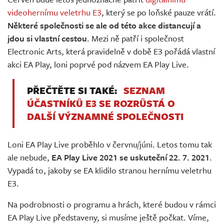
Živě
videohernímu veletrhu E3
, který se po loňské pauze vrátí.
Některé společnosti se ale od této akce distancují a
jdou si vlastní cestou
. Mezi ně patří i společnost
Electronic Arts, která pravidelně v době E3 pořádá vlastní
akci EA Play, loni poprvé pod názvem EA Play Live.
PŘEČTĚTE SI TAKÉ:
SEZNAM
ÚČASTNÍKŮ E3 SE ROZRŮSTÁ O
DALŠÍ VÝZNAMNÉ SPOLEČNOSTI
Loni EA Play Live proběhlo v červnu/júni. Letos tomu tak
ale nebude,
EA Play Live 2021 se uskuteční 22. 7. 2021
.
Vypadá to, jakoby se EA klidilo stranou hernímu veletrhu
E3.
Na podrobnosti o programu a hrách, které budou v rámci
EA Play Live představeny, si musíme ještě počkat. Víme,