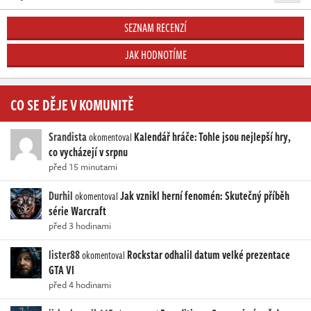
SEZNAM RECENZÍ
JAK HODNOTÍME
CO SE DĚJE V KOMUNITĚ
Srandista
Kalendář hráče: Tohle jsou nejlepší hry,
okomentoval
co vycházejí v srpnu
před 15 minutami
Durhil
Jak vznikl herní fenomén: Skutečný příběh
okomentoval
série Warcraft
před 3 hodinami
lister88
Rockstar odhalil datum velké prezentace
okomentoval
GTA VI
před 4 hodinami