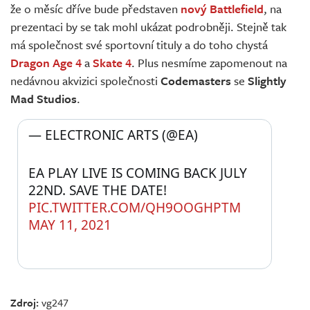
že o měsíc dříve bude představen
nový Battlefield
, na
prezentaci by se tak mohl ukázat podrobněji. Stejně tak
má společnost své sportovní tituly a do toho chystá
Dragon Age 4
a
Skate 4
. Plus nesmíme zapomenout na
nedávnou akvizici společnosti
Codemasters
se
Slightly
Mad Studios
.
— ELECTRONIC ARTS (@EA) 
EA PLAY LIVE IS COMING BACK JULY 
22ND. SAVE THE DATE! 
PIC.TWITTER.COM/QH9OOGHPTM
MAY 11, 2021
Zdroj:
vg247