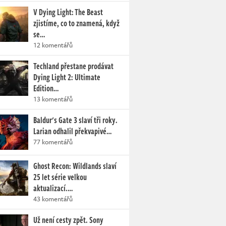
V Dying Light: The Beast
zjistíme, co to znamená, když
se…
12 komentářů
Techland přestane prodávat
Dying Light 2: Ultimate
Edition…
13 komentářů
Baldur's Gate 3 slaví tři roky.
Larian odhalil překvapivé…
77 komentářů
Ghost Recon: Wildlands slaví
25 let série velkou
aktualizací.…
43 komentářů
Už není cesty zpět. Sony