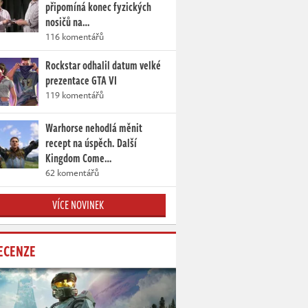
připomíná konec fyzických
nosičů na…
116 komentářů
Rockstar odhalil datum velké
prezentace GTA VI
119 komentářů
Warhorse nehodlá měnit
recept na úspěch. Další
Kingdom Come…
62 komentářů
VÍCE NOVINEK
ECENZE