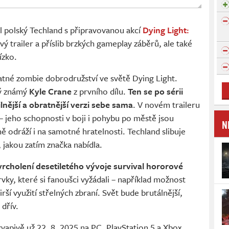
polský Techland s připravovanou akcí
Dying Light:
vý trailer a příslib brzkých gameplay záběrů, ale také
ízko.
atné zombie dobrodružství ve světě Dying Light.
rý známý
Kyle Crane
z prvního dílu.
Ten se po sérii
nější a obratnější verzi sebe sama
. V novém traileru
– jeho schopnosti v boji i pohybu po městě jsou
N
ně odráží i na samotné hratelnosti. Techland slibuje
, jakou zatím značka nabídla.
rcholení desetiletého vývoje survival hororové
rvky, které si fanoušci vyžádali – například možnost
irší využití střelných zbraní. Svět bude brutálnější,
 dřív.
vapivě už 22. 8. 2025 na PC, PlayStation 5 a Xbox