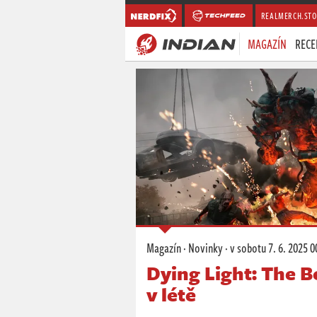
REALMERCH.STO
MAGAZÍN
RECE
Magazín
·
Novinky
·
v sobotu
7. 6. 2025 0
Dying Light: The B
v létě