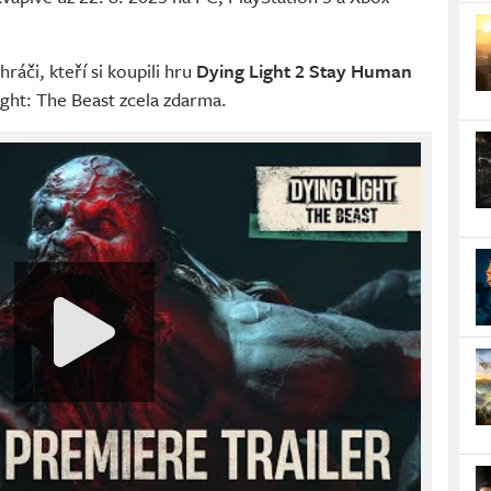
hráči, kteří si koupili hru
Dying Light 2 Stay Human
ight: The Beast zcela zdarma.