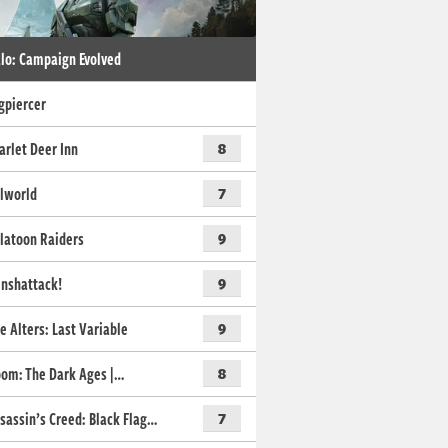
lo: Campaign Evolved
gpiercer
arlet Deer Inn
8
lworld
7
latoon Raiders
9
nshattack!
9
e Alters: Last Variable
9
om: The Dark Ages |…
8
sassin’s Creed: Black Flag…
7