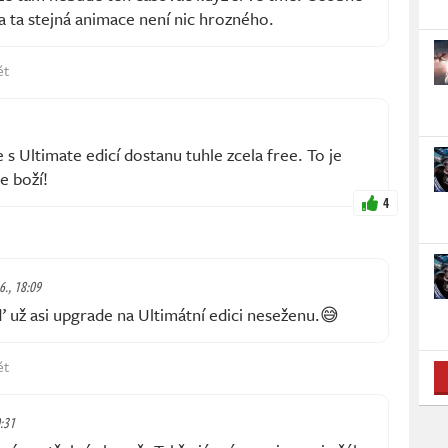
,a ta stejná animace není nic hrozného.
ět
 s Ultimate edicí dostanu tuhle zcela free. To je
e boží!
4
6., 18:09
ž asi upgrade na Ultimátní edici neseženu.😅
ět
0:31