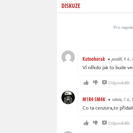
DISKUZE
Pro napsá
Kutnohorak
pondělí, 9. 6., 
Ví někdo jak to bude ve
Odpovědět
M1R4-5M4K
sobota, 7. 6., 
Co ta cenzura,to přidal
Odpovědět