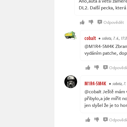
Ano,auta a větší zaměře
DL2. Další pecka, kter
Odpovědět
cobalt
sobota, 7. 6., 17:3
@M1R4-5M4K Zbraně p
vydáním patche, dopo
Odpověd
M1R4-5M4K
sobota, 7. 
@cobalt Ještě mám v p
přibylo,a jde mířit n
jen slyšel že je to h
Odpověd