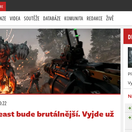
RE
NZE
VIDEA
SOUTĚŽE
DATABÁZE
KOMUNITA
REDAKCE
ŽIVĚ
D
P
Vy
N
0:22
east bude brutálnější. Vyjde už