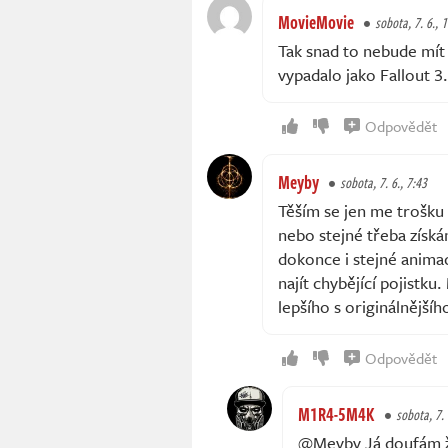
MovieMovie
sobota, 7. 6., 
Tak snad to nebude mít 
vypadalo jako Fallout 3.
Odpovědět
Meyby
sobota, 7. 6., 7:43
Těším se jen me trošku 
nebo stejné třeba získá
dokonce i stejné animac
najít chybějící pojistk
lepšího s originálnějšíh
Odpovědět
M1R4-5M4K
sobota, 7. 
@Meyby Já doufám že