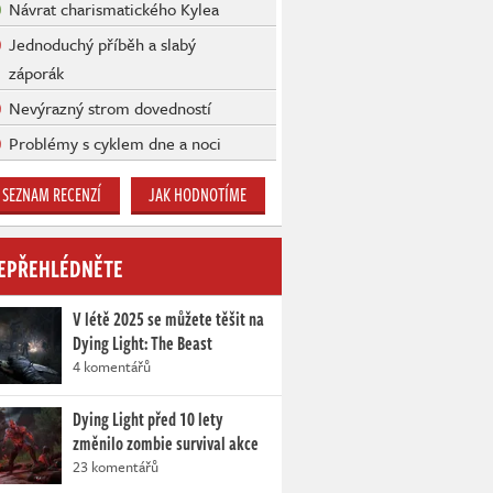
Návrat charismatického Kylea
Jednoduchý příběh a slabý
záporák
Nevýrazný strom dovedností
Problémy s cyklem dne a noci
SEZNAM RECENZÍ
JAK HODNOTÍME
EPŘEHLÉDNĚTE
V létě 2025 se můžete těšit na
Dying Light: The Beast
4 komentářů
Dying Light před 10 lety
změnilo zombie survival akce
23 komentářů