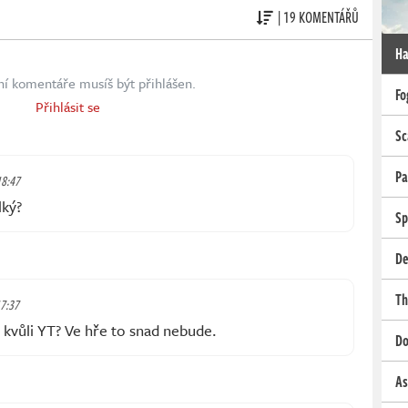
| 19 KOMENTÁŘŮ
Ha
ní komentáře musíš být přihlášen.
Fo
Přihlásit se
Sc
Pa
18:47
lký?
Sp
De
Th
17:37
i kvůli YT? Ve hře to snad nebude.
Do
As