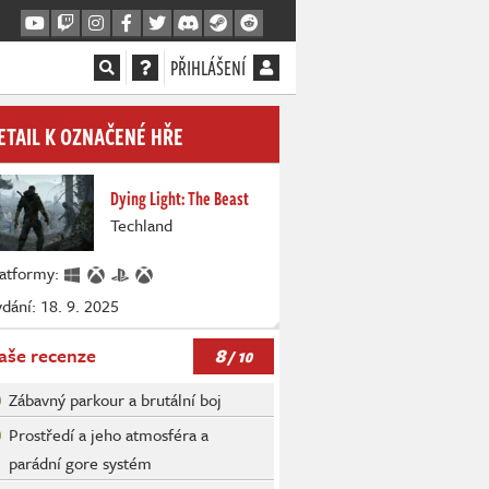
PŘIHLÁŠENÍ
ETAIL K OZNAČENÉ HŘE
Dying Light: The Beast
Techland
latformy:
dání: 18. 9. 2025
8
aše recenze
/ 10
Zábavný parkour a brutální boj
Prostředí a jeho atmosféra a
parádní gore systém