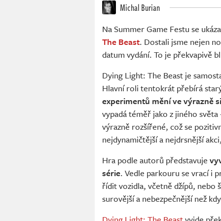
Michal Burian
Na Summer Game Festu se ukázal 
The Beast
. Dostali jsme nejen no
datum vydání. To je překvapivě bl
Dying Light: The Beast je samost
Hlavní roli tentokrát přebírá sta
experimentů mění ve výrazně sil
vypadá téměř jako z jiného světa 
výrazně rozšířené, což se pozitiv
nejdynamičtější a nejdrsnější akci
Hra podle autorů představuje
vyv
série
. Vedle parkouru se vrací i p
řídit vozidla, včetně džípů, nebo š
surovější a nebezpečnější než kdy
Dying Light: The Beast
vyjde přek