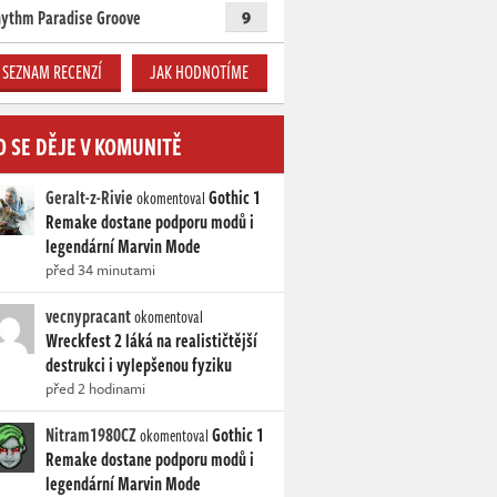
ythm Paradise Groove
9
SEZNAM RECENZÍ
JAK HODNOTÍME
O SE DĚJE V KOMUNITĚ
Geralt-z-Rivie
Gothic 1
okomentoval
Remake dostane podporu modů i
legendární Marvin Mode
před 34 minutami
vecnypracant
okomentoval
Wreckfest 2 láká na realističtější
destrukci i vylepšenou fyziku
před 2 hodinami
Nitram1980CZ
Gothic 1
okomentoval
Remake dostane podporu modů i
legendární Marvin Mode