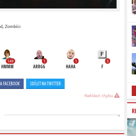
nd
,
Zombíci
149
1
1
3
HMMM
ARRGG
HAHA
F
NA FACEBOOK
SDÍLET NA TWITTER
Nahlásit chybu
R