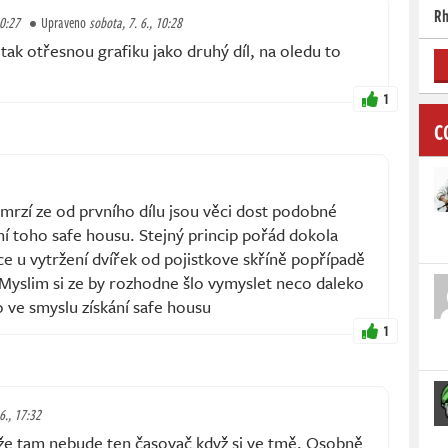
Rh
10:27
Upraveno
sobota, 7. 6., 10:28
tak otřesnou grafiku jako druhý díl, na oledu to
1
C
mrzí ze od prvního dílu jsou věci dost podobné
ní toho safe housu. Stejný princip pořád dokola
e u vytržení dvířek od pojistkove skříně popřípadě
u. Myslim si ze by rozhodne šlo vymyslet neco daleko
o ve smyslu získání safe housu
1
6., 17:32
 tam nebude ten časovač když si ve tmě. Osobně