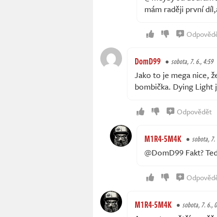
mám raději první díl
Odpověd
DomD99
sobota, 7. 6., 4:59
Jako to je mega nice, že
bombička. Dying Light j
Odpovědět
M1R4-5M4K
sobota, 7. 
@DomD99 Fakt? Teď u
Odpověd
M1R4-5M4K
sobota, 7. 6., 