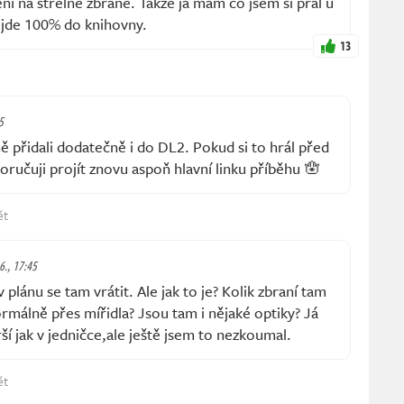
ní na střelné zbraně. Takže já mám co jsem si přál u
á jde 100% do knihovny.
13
5
řidali dodatečně i do DL2. Pokud si to hrál před
ručuji projít znovu aspoň hlavní linku příběhu 🪬
ět
6., 17:45
lánu se tam vrátit. Ale jak to je? Kolik zbraní tam
ormálně přes mířidla? Jsou tam i nějaké optiky? Já
orší jak v jedničce,ale ještě jsem to nezkoumal.
ět