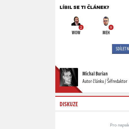
LÍBIL SE TI ČLÁNEK?
2
9
WOW
MEH
SDÍLET 
Michal Burian
Autor článku / Šéfredaktor
DISKUZE
Pro napsá