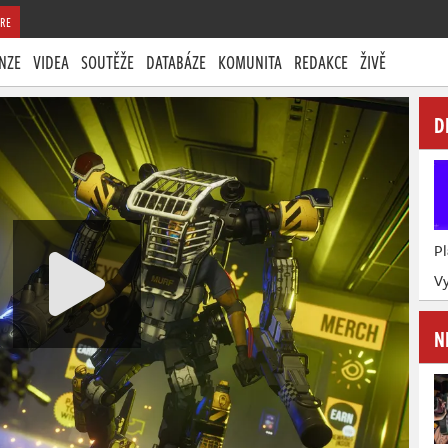
RE
NZE
VIDEA
SOUTĚŽE
DATABÁZE
KOMUNITA
REDAKCE
ŽIVĚ
D
P
Vy
N