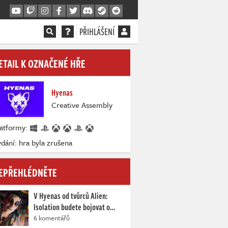
PŘIHLÁŠENÍ
ETAIL K OZNAČENÉ HŘE
Hyenas
Creative Assembly
latformy:
dání: hra byla zrušena
EPŘEHLÉDNĚTE
V Hyenas od tvůrců Alien:
Isolation budete bojovat o…
6 komentářů