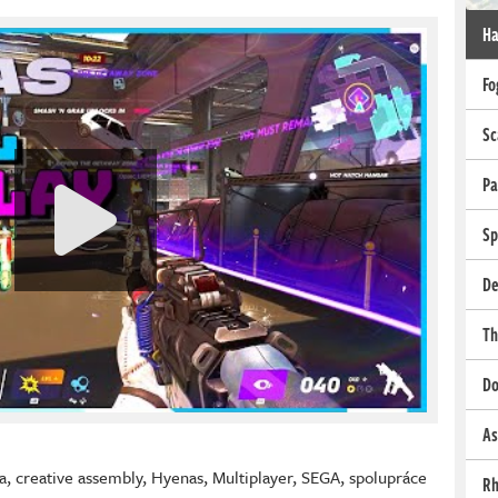
Ha
Fo
Sc
Pa
Sp
De
Th
Do
As
a
,
creative assembly
,
Hyenas
,
Multiplayer
,
SEGA
,
spolupráce
Rh