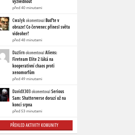
vyzvednout
před 40 minutami
Cwalyk
Buďte v
okomentoval
obraze! Co červenec přinesl světu
videoher?
před 48 minutami
Dazlirn
Aliens:
okomentoval
Fireteam Elite 2 láká na
kooperativní chaos proti
xenomorfům
před 49 minutami
DavidX303
Serious
okomentoval
Sam: Shatterverse dorazí už na
konci srpna
před 53 minutami
PŘEHLED AKTIVITY KOMUNITY