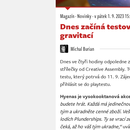
Magazín
·
Novinky
·
v pátek
1. 9. 2023 15
Dnes začíná testov
gravitací
Michal Burian
Dnes ve čtyři hodiny odpoledne z
střílečky od Creative Assembly. T
testu, který potrvá do 11. 9. Zá
přihlásit se do playtestu.
Hyenas je vysokooktanová akce 
budete hrát. Každá má jedinečnou
tým a ukradněte cenné zboží. Ve
lodích Plunderships. Ty se vrací
čeká, až ho váš tým ukradne,“
uvá