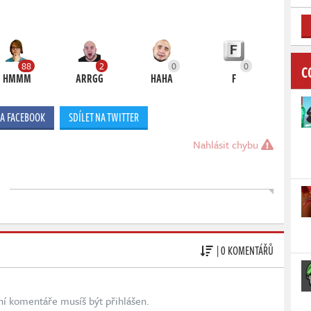
88
2
0
0
C
HMMM
ARRGG
HAHA
F
NA FACEBOOK
SDÍLET NA TWITTER
Nahlásit chybu
| 0 KOMENTÁŘŮ
ní komentáře musíš být přihlášen.