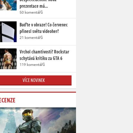
prezentace má…
50 komentářů
Buďte v obraze! Co červenec
přinesl světu videoher?
21 komentářů
Vrchol chamtivosti? Rockstar
schytává kritiku za GTA 6
119 komentářů
VÍCE NOVINEK
ECENZE