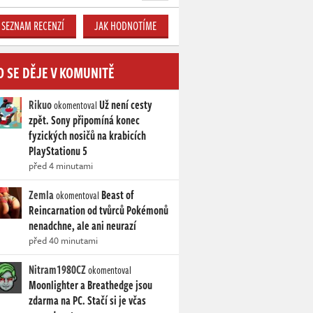
SEZNAM RECENZÍ
JAK HODNOTÍME
O SE DĚJE V KOMUNITĚ
Rikuo
Už není cesty
okomentoval
zpět. Sony připomíná konec
fyzických nosičů na krabicích
PlayStationu 5
před 4 minutami
Zemla
Beast of
okomentoval
Reincarnation od tvůrců Pokémonů
nenadchne, ale ani neurazí
před 40 minutami
Nitram1980CZ
okomentoval
Moonlighter a Breathedge jsou
zdarma na PC. Stačí si je včas