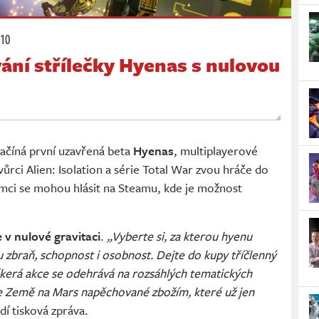
:10
ání střílečky Hyenas s nulovou
ačíná první uzavřená beta
Hyenas
, multiplayerové
vůrci Alien: Isolation a série Total War zvou hráče do
jemci se mohou hlásit na Steamu, kde je možnost
v nulové gravitaci
.
„Vyberte si, za kterou hyenu
 zbraň, schopnost i osobnost. Dejte do kupy tříčlenný
škerá akce se odehrává na rozsáhlých tematických
 ze Země na Mars napěchované zbožím, které už jen
dí tisková zpráva.