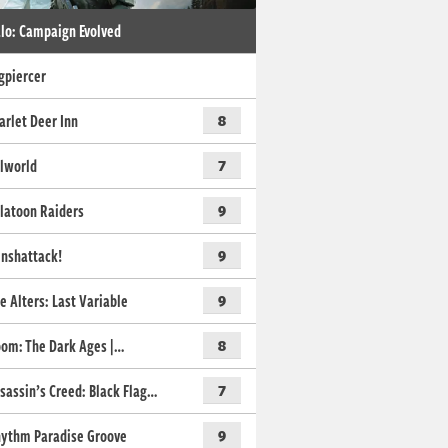
lo: Campaign Evolved
gpiercer
arlet Deer Inn
8
lworld
7
latoon Raiders
9
nshattack!
9
e Alters: Last Variable
9
om: The Dark Ages |…
8
sassin’s Creed: Black Flag…
7
ythm Paradise Groove
9