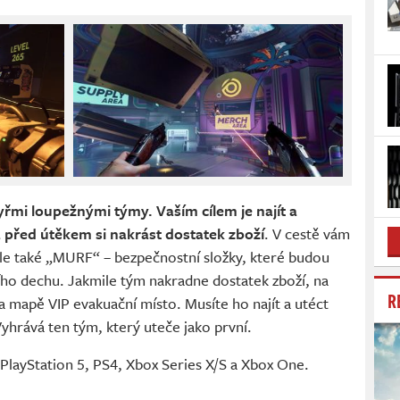
yřmi loupežnými týmy. Vaším cílem je najít a
 před útěkem si nakrást dostatek zboží
. V cestě vám
 ale také „MURF“ – bezpečnostní složky, které budou
ího dechu. Jakmile tým nakradne dostatek zboží, na
R
na mapě VIP evakuační místo. Musíte ho najít a utéct
yhrává ten tým, který uteče jako první.
 PlayStation 5, PS4, Xbox Series X/S a Xbox One.