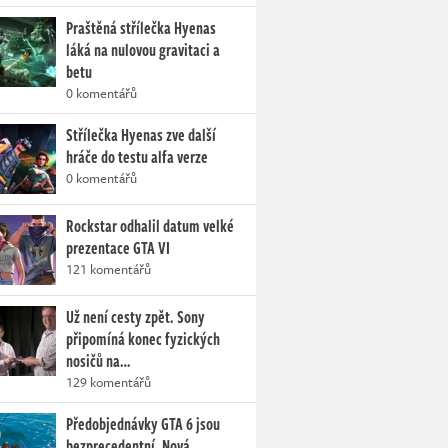
Praštěná střílečka Hyenas
láká na nulovou gravitaci a
betu
0 komentářů
Střílečka Hyenas zve další
hráče do testu alfa verze
0 komentářů
Rockstar odhalil datum velké
prezentace GTA VI
121 komentářů
Už není cesty zpět. Sony
připomíná konec fyzických
nosičů na…
129 komentářů
Předobjednávky GTA 6 jsou
bezprecedentní. Nová