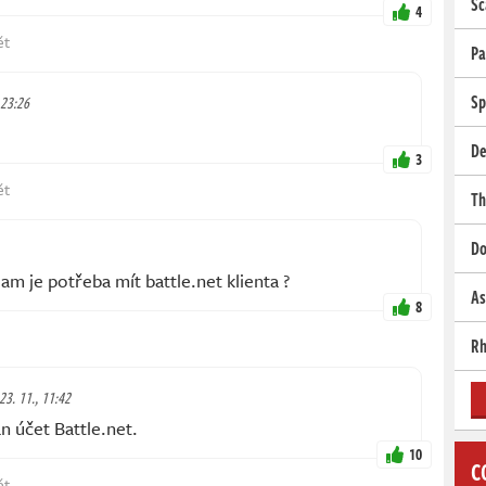
Sc
4
ět
Pa
Sp
 23:26
De
3
ět
Th
Do
am je potřeba mít battle.net klienta ?
As
8
Rh
 23. 11., 11:42
 účet Battle.net.
10
C
ět