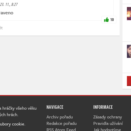
 23. 11., 8:27
raveno
10
ět
NAVIGACE
INFORMACE
 a hráčky všeho věku
ých hrách.
Archiv pořadu
Zásady ochrany
Redakce pořadu
Pravidla užívání
ubory cookie.
RSS Atom Feed
Jak hodnotíme