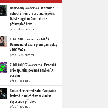
DomSonny
Warhorse
okomentoval
nehodlá měnit recept na úspěch.
Další Kingdom Come dorazí
překvapivě brzy
před 34 minutami
T0M1N4UT
Mafia:
okomentoval
Domovina ukázala první gameplay
z DLC Muž cti
před 39 minutami
Zubik1000CZ
Evropská
okomentoval
unie spustila povinné značení AI
obsahu
před 1 hodinou
Tango
Halo: Campaign
okomentoval
Evolved je naleštěný základ se
zbytečnou přílohou
před 1 hodinou