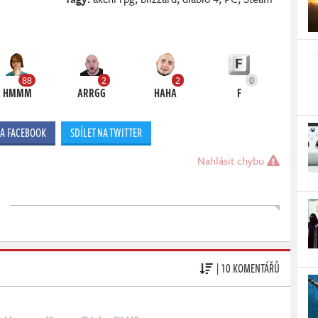
88
2
2
0
HMMM
ARRGG
HAHA
F
NA FACEBOOK
SDÍLET NA TWITTER
Nahlásit chybu
| 10 KOMENTÁŘŮ