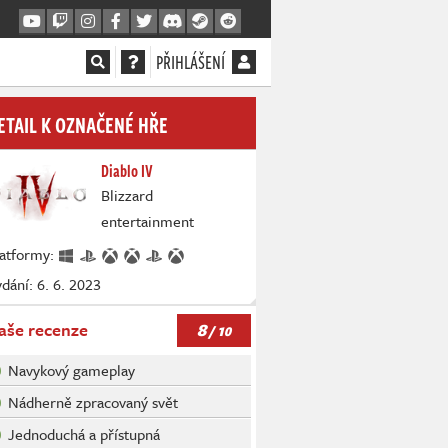
PŘIHLÁŠENÍ
ETAIL K OZNAČENÉ HŘE
Diablo IV
Blizzard
entertainment
latformy:
dání: 6. 6. 2023
8
aše recenze
/ 10
Navykový gameplay
Nádherně zpracovaný svět
Jednoduchá a přístupná