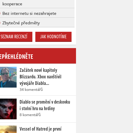
kooperace
Bez internetu si nezahrajete
Zbytečné předměty
SEZNAM RECENZÍ
JAK HODNOTÍME
EPŘEHLÉDNĚTE
Začátek nové kapitoly
Blizzardu. Xbox navštívil
vývojáře Diabla…
34 komentářů
Diablo se promění v deskovku
i stolní hru na hrdiny
8 komentářů
Vessel of Hatred je první