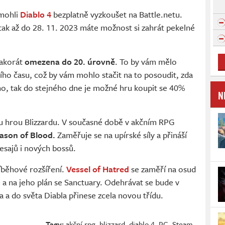
 mohli
Diablo 4
bezplatně vyzkoušet na Battle.netu.
tak až do 28. 11. 2023 máte možnost si zahrát pekelné
e akorát
omezena do 20. úrovně
. To by vám mělo
ího času, což by vám mohlo stačit na to posoudit, zda
ano, tak do stejného dne je možné hru koupit se 40%
N
ou hrou Blizzardu. V současné době v akčním RPG
ason of Blood.
Zaměřuje se na upírské síly a přináší
esajů i nových bossů.
říběhové rozšíření.
Vessel of Hatred
se zaměří na osud
 a na jeho plán se Sanctuary. Odehrávat se bude v
 a do světa Diabla přinese zcela novou třídu.
Tagy:
akční rpg
,
blizzard
,
diablo 4
,
PC
,
Steam