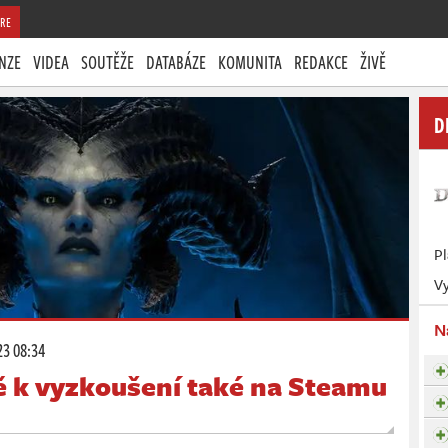
RE
NZE
VIDEA
SOUTĚŽE
DATABÁZE
KOMUNITA
REDAKCE
ŽIVĚ
D
P
Vy
N
23 08:34
ě k vyzkoušení také na Steamu