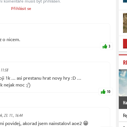
ní komentáře musíš být přihlášen.
Přihlásit se
z o nicem.
3
R
, 11:58
ji 1k ... asi prestanu hrat novy hry :D ...
ek nejak moc :/)
10
Ha
Fo
ek, 23. 11., 16:44
i povidej, akorad jsem nainstalovl aoe2 😁