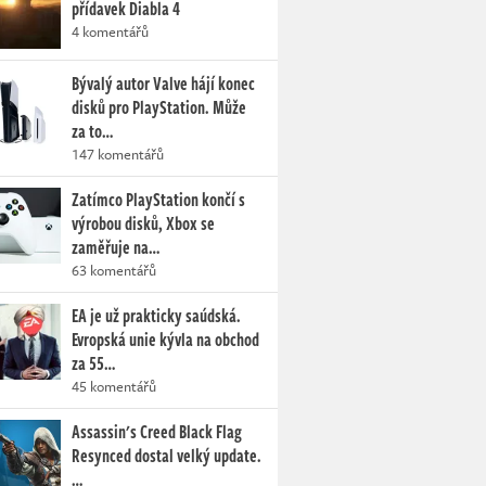
přídavek Diabla 4
4 komentářů
Bývalý autor Valve hájí konec
disků pro PlayStation. Může
za to…
147 komentářů
Zatímco PlayStation končí s
výrobou disků, Xbox se
zaměřuje na…
63 komentářů
EA je už prakticky saúdská.
Evropská unie kývla na obchod
za 55…
45 komentářů
Assassin's Creed Black Flag
Resynced dostal velký update.
…