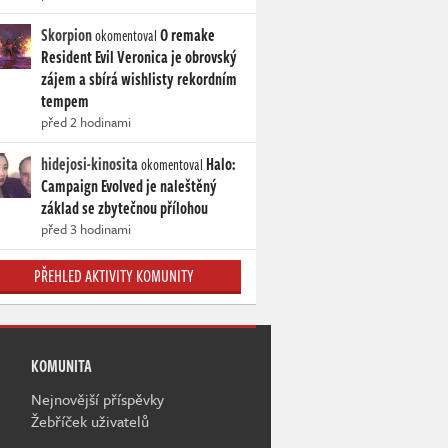
Skorpion
O remake
okomentoval
Resident Evil Veronica je obrovský
zájem a sbírá wishlisty rekordním
tempem
před 2 hodinami
hidejosi-kinosita
Halo:
okomentoval
Campaign Evolved je naleštěný
základ se zbytečnou přílohou
před 3 hodinami
PŘEHLED AKTIVITY KOMUNITY
KOMUNITA
Nejnovější příspěvky
Žebříček uživatelů