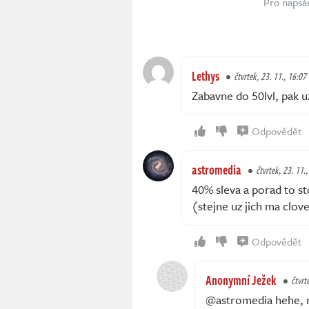
Pro napsá
Lethys
čtvrtek, 23. 11., 16:07
Zabavne do 50lvl, pak u
Odpovědět
astromedia
čtvrtek, 23. 11.
40% sleva a porad to sto
(stejne uz jich ma clov
Odpovědět
Anonymní Ježek
čtvrt
@astromedia hehe, m