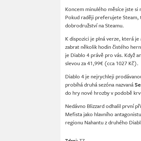
Koncem minulého měsíce jste si
Pokud raději preferujete Steam, 
dobrodružství na Steamu.
K dispozici je plná verze, která j
zabrat několik hodin čistého hern
je Diablo 4 právě pro vás. Když 
slevou za 41,99€ (cca 1027 Kč).
Diablo 4 je nejrychleji prodávan
probíhá druhá sezóna nazvaná
Se
do hry nové hrozby v podobě krv
Nedávno Blizzard odhalil první p
Mefista jako hlavního antagonistu
regionu Nahantu z druhého Diabla
Zdroj:
TZ