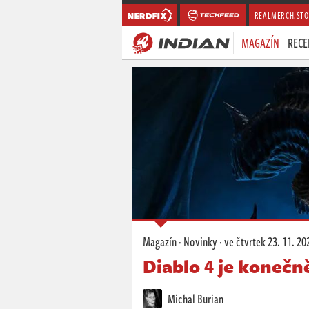
REALMERCH.STO
MAGAZÍN
RECE
Magazín
·
Novinky
·
ve čtvrtek
23. 11. 20
Diablo 4 je konečn
Michal Burian