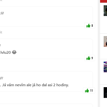
2:50
8
ět
4
 lvlu20 😂
9
:01
 Já vám nevím ale já ho dal asi 2 hodiny.
11