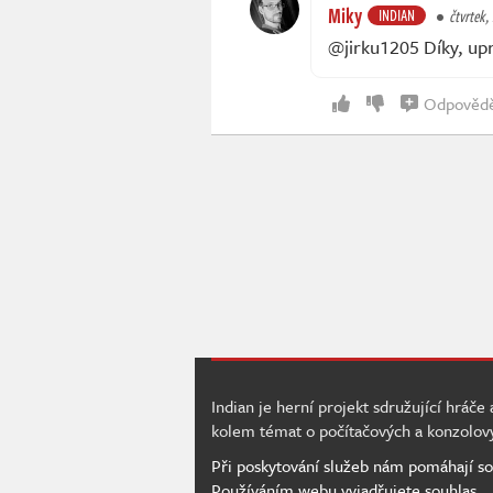
Miky
INDIAN
čtvrtek,
@jirku1205 Díky, up
Odpověd
Indian je herní projekt sdružující hráče
kolem témat o počítačových a konzolov
Při poskytování služeb nám pomáhají so
Používáním webu vyjadřujete souhlas.