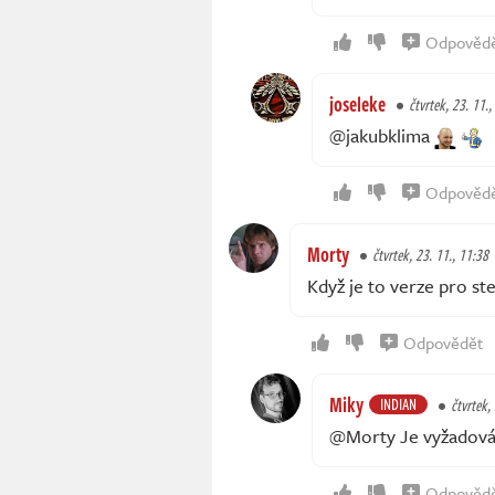
Odpověd
joseleke
čtvrtek, 23. 11.,
@jakubklima
Odpověd
Morty
čtvrtek, 23. 11., 11:38
Když je to verze pro ste
Odpovědět
Miky
INDIAN
čtvrtek,
@Morty Je vyžadován
Odpověd