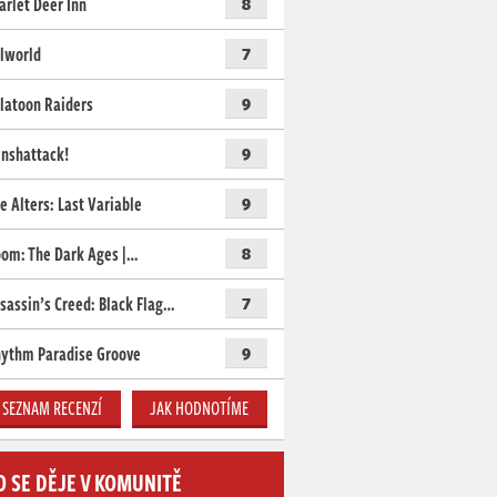
arlet Deer Inn
8
lworld
7
latoon Raiders
9
nshattack!
9
e Alters: Last Variable
9
om: The Dark Ages |…
8
sassin’s Creed: Black Flag…
7
ythm Paradise Groove
9
SEZNAM RECENZÍ
JAK HODNOTÍME
O SE DĚJE V KOMUNITĚ