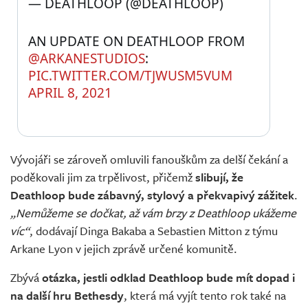
— DEATHLOOP (@DEATHLOOP) 
AN UPDATE ON DEATHLOOP FROM 
@ARKANESTUDIOS
: 
PIC.TWITTER.COM/TJWUSM5VUM
APRIL 8, 2021
Vývojáři se zároveň omluvili fanouškům za delší čekání a
poděkovali jim za trpělivost, přičemž
slibují, že
Deathloop bude zábavný, stylový a překvapivý zážitek
.
„Nemůžeme se dočkat, až vám brzy z Deathloop ukážeme
víc“
, dodávají Dinga Bakaba a Sebastien Mitton z týmu
Arkane Lyon v jejich zprávě určené komunitě.
Zbývá
otázka, jestli odklad Deathloop bude mít dopad i
na další hru Bethesdy
, která má vyjít tento rok také na