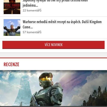
Japonský vývojář do své hry přidal češtinu kvůli
jedinému…
22 komentářů
Warhorse nehodlá měnit recept na úspěch. Další Kingdom
Come…
57 komentářů
VÍCE NOVINEK
RECENZE