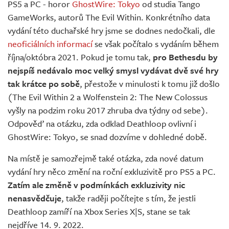
PS5 a PC - horor
GhostWire: Tokyo
od studia Tango
GameWorks, autorů The Evil Within. Konkrétního data
vydání této duchařské hry jsme se dodnes nedočkali, dle
neoficiálních informací
se však počítalo s vydáním během
října/októbra 2021. Pokud je tomu tak,
pro Bethesdu by
nejspíš nedávalo moc velký smysl vydávat dvě své hry
tak krátce po sobě
, přestože v minulosti k tomu již došlo
(The Evil Within 2 a Wolfenstein 2: The New Colossus
vyšly na podzim roku 2017 zhruba dva týdny od sebe).
Odpověď na otázku, zda odklad Deathloop ovlivní i
GhostWire: Tokyo, se snad dozvíme v dohledné době.
Na místě je samozřejmě také otázka, zda nové datum
vydání hry něco změní na roční exkluzivitě pro PS5 a PC.
Zatím ale změně v podmínkách exkluzivity nic
nenasvědčuje
, takže raději počítejte s tím, že jestli
Deathloop zamíří na Xbox Series X|S, stane se tak
nejdříve 14. 9. 2022.