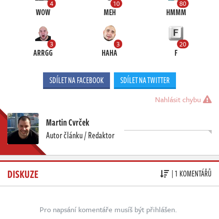
4
10
80
WOW
MEH
HMMM
3
3
20
ARRGG
HAHA
F
SDÍLET NA FACEBOOK
SDÍLET NA TWITTER
Nahlásit chybu
Martin Cvrček
Autor článku / Redaktor
DISKUZE
| 1 KOMENTÁŘŮ
Pro napsání komentáře musíš být přihlášen.