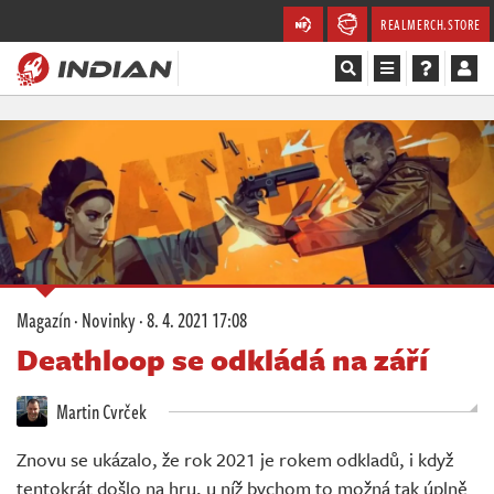
REALMERCH.STORE
Magazín
Recenze
Videa
Soutěže
Magazín
·
Novinky
·
8. 4. 2021 17:08
Databáze
Deathloop se odkládá na září
Komunita
Martin Cvrček
Redakce
Znovu se ukázalo, že rok 2021 je rokem odkladů, i když
tentokrát došlo na hru, u níž bychom to možná tak úplně