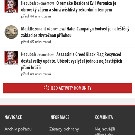
Hecubah
O remake Resident Evil Veronica je
okomentoval
obrovský zájem a sbírá wishlisty rekordním tempem
před 44 minutami
MajkRezonant
Halo: Campaign Evolved je naleštěný
okomentoval
základ se zbytečnou přílohou
před 45 minutami
Hecubah
Assassin's Creed Black Flag Resynced
okomentoval
dostal velký update. Ubisoft vyslyšel jedno z nejčastějších
přání hráčů
před 49 minutami
PŘEHLED AKTIVITY KOMUNITY
NAVIGACE
INFORMACE
KOMUNITA
Archiv pořadu
Zásady ochrany
Nejnovější
příspěvky