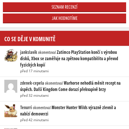
SEZNAM RECENZÍ
JAK HODNOTÍME
CO SE DĚJE V KOMUNITĚ
jankslavik
Zatímco PlayStation končí s výrobou
okomentoval
disků, Xbox se zaměřuje na zpětnou kompatibilitu a převod
fyzických kopií
před 17 minutami
zdenek-cepela
Warhorse nehodlá měnit recept na
okomentoval
úspěch. Další Kingdom Come dorazí překvapivě brzy
před 32 minutami
Tenurri
Monster Hunter Wilds výrazně zlevnil a
okomentoval
nabízí demoverzi
před 42 minutami