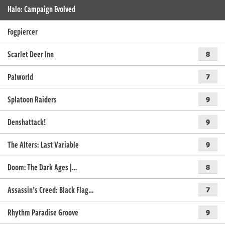
Halo: Campaign Evolved
Fogpiercer
Scarlet Deer Inn
8
Palworld
7
Splatoon Raiders
9
Denshattack!
9
The Alters: Last Variable
9
Doom: The Dark Ages |…
8
Assassin’s Creed: Black Flag…
7
Rhythm Paradise Groove
9