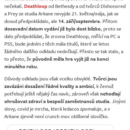
Živě
nečekali.
Deathloop
od Bethesdy a od tvůrců Dishonored
a Prey ze studia Arkane nevyjde 21. května/mája, jak se
dosud předpokládalo, ale
14. září/septembra
. Přitom
dosavadní datum vydání již bylo dost blízko
, proto se
dalo předpokládat, že zrovna Deathloop, mířící na PC a
PS5, bude jedním z těch mála titulů, které se letos
žádného dalšího odkladu nedočkají. Přesto se tak stalo, a
to přesto, že
původně měla hra vyjít již na konci
minulého roku.
Důvody odkladu jsou však vcelku obvyklé.
Tvůrci jsou
zavázáni dosažení řádné kvality a ambicí
, k čemuž
potřebují ještě nějaký čas navíc, zároveň však
nehodlají
ohrožovat zdraví a bezpečí zaměstnanců studia
. Jinými
slovy, covid je mrcha, která ledacos zpomaluje, a v
Arkane zjevně není crunch moc oblíbené slovíčko.