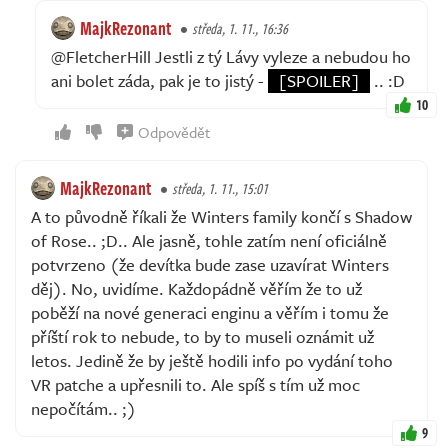
MajkRezonant
středa, 1. 11., 16:36
@FletcherHill Jestli z tý Lávy vyleze a nebudou ho
ani bolet záda, pak je to jistý -
[SPOILER]
.. :D
10
Odpovědět
MajkRezonant
středa, 1. 11., 15:01
A to původně říkali že Winters family končí s Shadow
of Rose.. ;D.. Ale jasně, tohle zatím není oficiálně
potvrzeno (že devítka bude zase uzavírat Winters
děj). No, uvidíme. Každopádně věřím že to už
poběží na nové generaci enginu a věřím i tomu že
příští rok to nebude, to by to museli oznámit už
letos. Jedině že by ještě hodili info po vydání toho
VR patche a upřesnili to. Ale spíš s tím už moc
nepočítám.. ;)
9