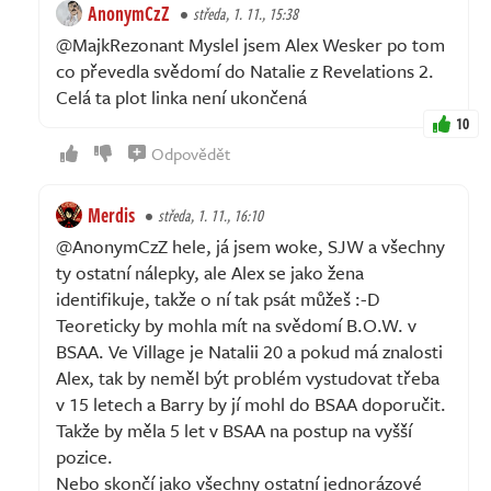
AnonymCzZ
středa, 1. 11., 15:38
@MajkRezonant Myslel jsem Alex Wesker po tom
co převedla svědomí do Natalie z Revelations 2.
Celá ta plot linka není ukončená
10
Odpovědět
Merdis
středa, 1. 11., 16:10
@AnonymCzZ hele, já jsem woke, SJW a všechny
ty ostatní nálepky, ale Alex se jako žena
identifikuje, takže o ní tak psát můžeš :⁠-⁠D
Teoreticky by mohla mít na svědomí B.O.W. v
BSAA. Ve Village je Natalii 20 a pokud má znalosti
Alex, tak by neměl být problém vystudovat třeba
v 15 letech a Barry by jí mohl do BSAA doporučit.
Takže by měla 5 let v BSAA na postup na vyšší
pozice.
Nebo skončí jako všechny ostatní jednorázové