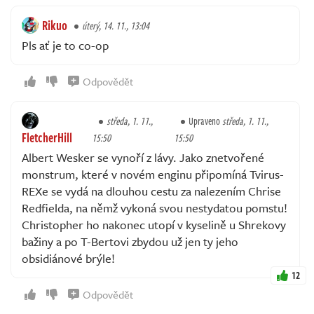
Rikuo
úterý, 14. 11., 13:04
Pls ať je to co-op
Odpovědět
středa, 1. 11.,
Upraveno
středa, 1. 11.,
FletcherHill
15:50
15:50
Albert Wesker se vynoří z lávy. Jako znetvořené
monstrum, které v novém enginu připomíná Tvirus-
REXe se vydá na dlouhou cestu za nalezením Chrise
Redfielda, na němž vykoná svou nestydatou pomstu!
Christopher ho nakonec utopí v kyselině u Shrekovy
bažiny a po T-Bertovi zbydou už jen ty jeho
obsidiánové brýle!
12
Odpovědět