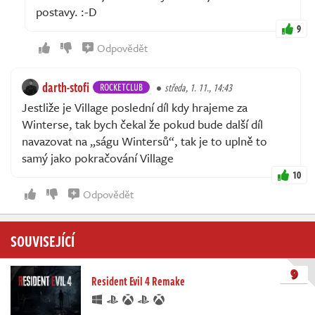
postavy. :⁠-⁠D
9
Odpovědět
darth-stofi
ROCKETCLUB
středa, 1. 11., 14:43
Jestliže je Village poslední díl kdy hrajeme za
Winterse, tak bych čekal že pokud bude další díl
navazovat na „ságu Wintersů“, tak je to uplně to
samý jako pokračování Village
10
Odpovědět
SOUVISEJÍCÍ
9
Resident Evil 4 Remake