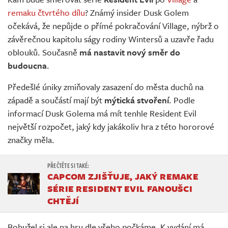
Živě
remaku čtvrtého dílu
? Známý insider Dusk Golem
očekává, že nepůjde o přímé pokračování Village, nýbrž o
závěrečnou kapitolu ságy rodiny Wintersů a uzavře řadu
oblouků. Současně
má nastavit nový směr do
budoucna
.
Předešlé úniky zmiňovaly zasazení do města duchů na
západě a součástí mají být
mýtická stvoření
. Podle
informací Dusk Golema má mít tenhle Resident Evil
největší rozpočet, jaký kdy jakákoliv hra z této hororové
značky měla.
CAPCOM ZJIŠŤUJE, JAKÝ REMAKE
SÉRIE RESIDENT EVIL FANOUŠCI
CHTĚJÍ
Bohužel si ale na hru dle všeho počkáme. K vydání má