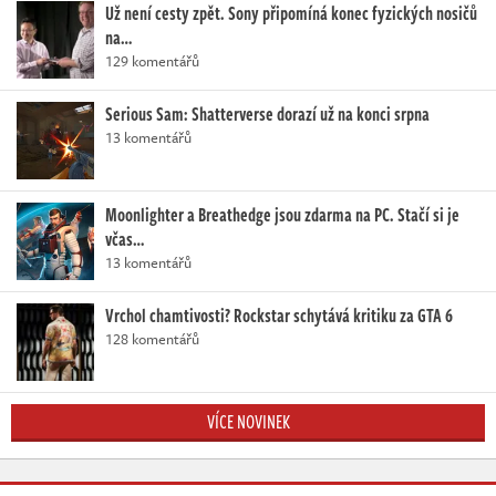
Už není cesty zpět. Sony připomíná konec fyzických nosičů
na…
129 komentářů
Serious Sam: Shatterverse dorazí už na konci srpna
13 komentářů
Moonlighter a Breathedge jsou zdarma na PC. Stačí si je
včas…
13 komentářů
Vrchol chamtivosti? Rockstar schytává kritiku za GTA 6
128 komentářů
VÍCE NOVINEK