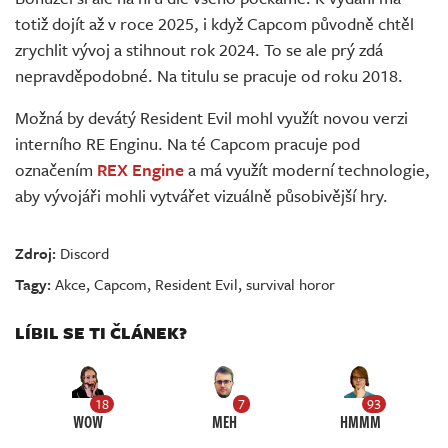
totiž dojít až v roce 2025, i když Capcom původně chtěl
zrychlit vývoj a stihnout rok 2024. To se ale prý zdá
nepravděpodobné. Na titulu se pracuje od roku 2018.
Možná by devátý Resident Evil mohl využít novou verzi
interního RE Enginu. Na té Capcom pracuje pod
označením
REX Engine
a má využít moderní technologie,
aby vývojáři mohli vytvářet vizuálně působivější hry.
Zdroj:
Discord
Tagy:
Akce
,
Capcom
,
Resident Evil
,
survival horor
LÍBIL SE TI ČLÁNEK?
18
7
93
WOW
MEH
HMMM