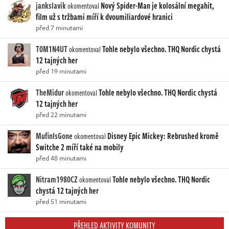
jankslavik
Nový Spider-Man je kolosální megahit,
okomentoval
film už s tržbami míří k dvoumiliardové hranici
před 7 minutami
T0M1N4UT
Tohle nebylo všechno. THQ Nordic chystá
okomentoval
12 tajných her
před 19 minutami
TheMidur
Tohle nebylo všechno. THQ Nordic chystá
okomentoval
12 tajných her
před 22 minutami
MufinIsGone
Disney Epic Mickey: Rebrushed kromě
okomentoval
Switche 2 míří také na mobily
před 48 minutami
Nitram1980CZ
Tohle nebylo všechno. THQ Nordic
okomentoval
chystá 12 tajných her
před 51 minutami
PŘEHLED AKTIVITY KOMUNITY