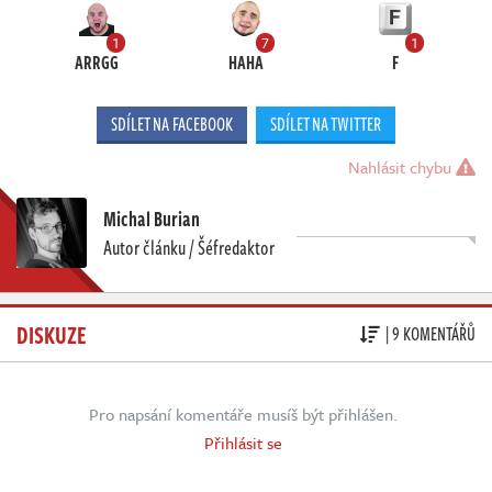
1
7
1
ARRGG
HAHA
F
SDÍLET NA FACEBOOK
SDÍLET NA TWITTER
Nahlásit chybu
Michal Burian
Autor článku / Šéfredaktor
DISKUZE
| 9 KOMENTÁŘŮ
Pro napsání komentáře musíš být přihlášen.
Přihlásit se