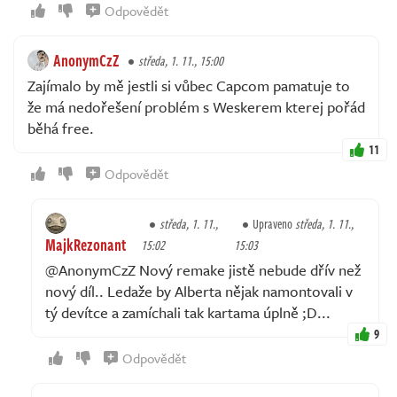
Odpovědět
AnonymCzZ
středa, 1. 11., 15:00
Zajímalo by mě jestli si vůbec Capcom pamatuje to
že má nedořešení problém s Weskerem kterej pořád
běhá free.
11
Odpovědět
středa, 1. 11.,
Upraveno
středa, 1. 11.,
MajkRezonant
15:02
15:03
@AnonymCzZ Nový remake jistě nebude dřív než
nový díl.. Ledaže by Alberta nějak namontovali v
tý devítce a zamíchali tak kartama úplně ;D...
9
Odpovědět