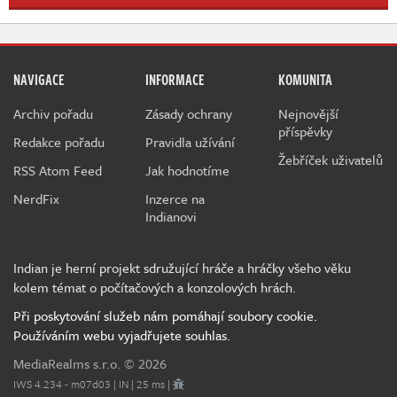
NAVIGACE
INFORMACE
KOMUNITA
Archiv pořadu
Zásady ochrany
Nejnovější
příspěvky
Redakce pořadu
Pravidla užívání
Žebříček uživatelů
RSS Atom Feed
Jak hodnotíme
NerdFix
Inzerce na
Indianovi
Indian je herní projekt sdružující hráče a hráčky všeho věku
kolem témat o počítačových a konzolových hrách.
Při poskytování služeb nám pomáhají soubory cookie.
Používáním webu vyjadřujete souhlas.
MediaRealms s.r.o.
© 2026
IWS 4.234 - m07d03 | IN | 25 ms |