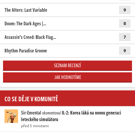
The Alters: Last Variable
9
Doom: The Dark Ages |…
8
Assassin’s Creed: Black Flag…
7
Rhythm Paradise Groove
9
SEZNAM RECENZÍ
JAK HODNOTÍME
CO SE DĚJE V KOMUNITĚ
Sir-Emental
IL-2: Korea láká na novou generaci
okomentoval
leteckého simulátoru
před 5 minutami