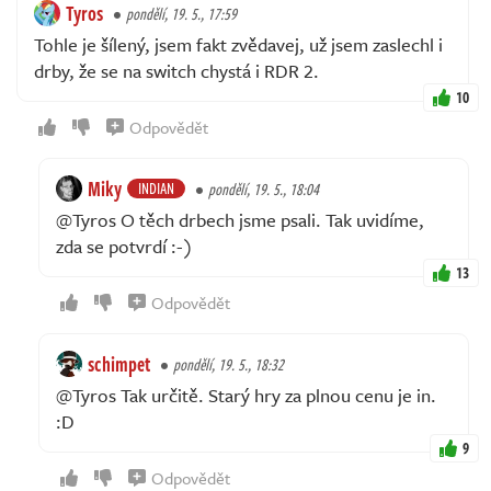
Tyros
pondělí, 19. 5., 17:59
Tohle je šílený, jsem fakt zvědavej, už jsem zaslechl i
drby, že se na switch chystá i RDR 2.
10
Odpovědět
Miky
INDIAN
pondělí, 19. 5., 18:04
@Tyros O těch drbech jsme psali. Tak uvidíme,
zda se potvrdí :-)
13
Odpovědět
schimpet
pondělí, 19. 5., 18:32
@Tyros Tak určitě. Starý hry za plnou cenu je in.
:D
9
Odpovědět