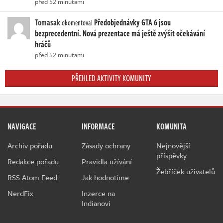
před 52 minutami
Tomasak
Předobjednávky GTA 6 jsou
okomentoval
bezprecedentní. Nová prezentace má ještě zvýšit očekávání
hráčů
před 52 minutami
PŘEHLED AKTIVITY KOMUNITY
NAVIGACE
INFORMACE
KOMUNITA
Archiv pořadu
Zásady ochrany
Nejnovější
příspěvky
Redakce pořadu
Pravidla užívání
Žebříček uživatelů
RSS Atom Feed
Jak hodnotíme
NerdFix
Inzerce na
Indianovi