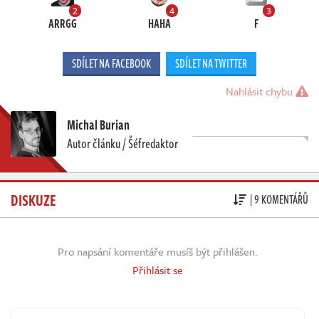
2
4
3
ARRGG
HAHA
F
SDÍLET NA FACEBOOK
SDÍLET NA TWITTER
Nahlásit chybu
Michal Burian
Autor článku / Šéfredaktor
DISKUZE
| 9 KOMENTÁŘŮ
Pro napsání komentáře musíš být přihlášen.
Přihlásit se