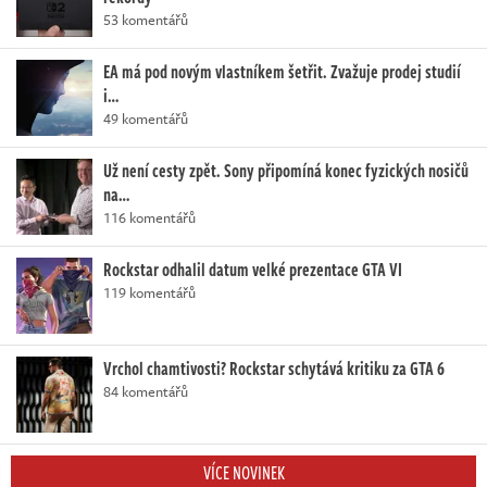
53 komentářů
EA má pod novým vlastníkem šetřit. Zvažuje prodej studií
i…
49 komentářů
Už není cesty zpět. Sony připomíná konec fyzických nosičů
na…
116 komentářů
Rockstar odhalil datum velké prezentace GTA VI
119 komentářů
Vrchol chamtivosti? Rockstar schytává kritiku za GTA 6
84 komentářů
VÍCE NOVINEK