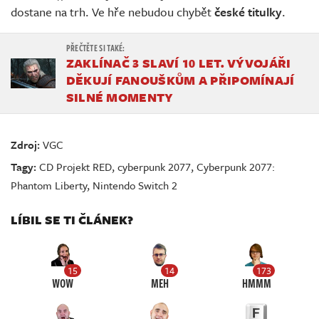
dostane na trh. Ve hře nebudou chybět
české titulky
.
ZAKLÍNAČ 3 SLAVÍ 10 LET. VÝVOJÁŘI
DĚKUJÍ FANOUŠKŮM A PŘIPOMÍNAJÍ
SILNÉ MOMENTY
Zdroj:
VGC
Tagy:
CD Projekt RED
,
cyberpunk 2077
,
Cyberpunk 2077:
Phantom Liberty
,
Nintendo Switch 2
LÍBIL SE TI ČLÁNEK?
15
14
173
WOW
MEH
HMMM