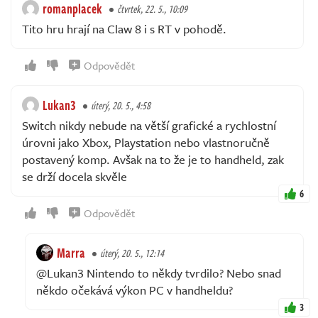
romanplacek
čtvrtek, 22. 5., 10:09
Tito hru hrají na Claw 8 i s RT v pohodě.
Odpovědět
Lukan3
úterý, 20. 5., 4:58
Switch nikdy nebude na větší grafické a rychlostní
úrovni jako Xbox, Playstation nebo vlastnoručně
postavený komp. Avšak na to že je to handheld, zak
se drží docela skvěle
6
Odpovědět
Marra
úterý, 20. 5., 12:14
@Lukan3 Nintendo to někdy tvrdilo? Nebo snad
někdo očekává výkon PC v handheldu?
3