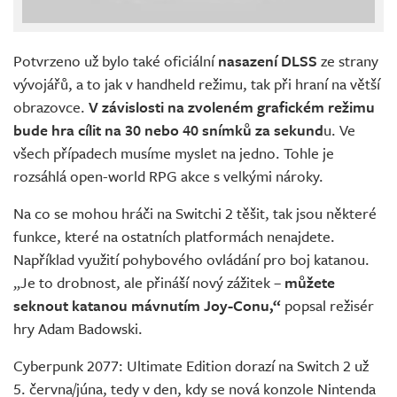
Potvrzeno už bylo také oficiální
nasazení DLSS
ze strany
vývojářů, a to jak v handheld režimu, tak při hraní na větší
obrazovce.
V závislosti na zvoleném grafickém režimu
bude hra cílit na 30 nebo 40 snímků za sekund
u. Ve
všech případech musíme myslet na jedno. Tohle je
rozsáhlá open-world RPG akce s velkými nároky.
Na co se mohou hráči na Switchi 2 těšit, tak jsou některé
funkce, které na ostatních platformách nenajdete.
Například využití pohybového ovládání pro boj katanou.
„Je to drobnost, ale přináší nový zážitek –
můžete
seknout katanou mávnutím Joy-Conu,“
popsal režisér
hry Adam Badowski.
Cyberpunk 2077: Ultimate Edition dorazí na Switch 2 už
5. června/júna, tedy v den, kdy se nová konzole Nintenda