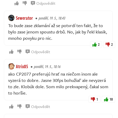
Odpovědět
Sewerator
pondělí, 19. 5., 18:43
To bude zase zklamání až se potvrdí ten fakt, že to
bylo zase jenom spoustu drbů. No, jak by řekl klasik,
mnoho povyku pro nic.
2
2
Odpovědět
Atrix85
pondělí, 19. 5., 18:16
ako CP2077 preferujú hrať na niečom inom ale
vyzerá to dobre. Jasne 30fps bohužiaľ ale nevyzerá
to zle. Klobúk dole. Som milo prekvapený, čakal som
to horšie.
1
10
Odpovědět