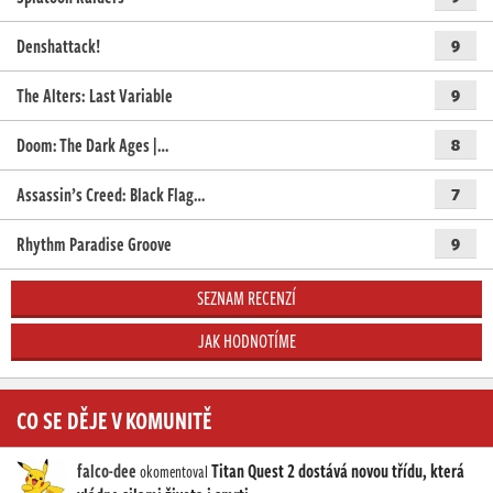
Denshattack!
9
The Alters: Last Variable
9
Doom: The Dark Ages |…
8
Assassin’s Creed: Black Flag…
7
Rhythm Paradise Groove
9
SEZNAM RECENZÍ
JAK HODNOTÍME
CO SE DĚJE V KOMUNITĚ
falco-dee
Titan Quest 2 dostává novou třídu, která
okomentoval