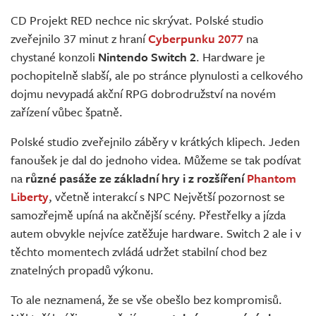
Živě
CD Projekt RED nechce nic skrývat. Polské studio
zveřejnilo 37 minut z hraní
Cyberpunku 2077
na
chystané konzoli
Nintendo Switch 2
. Hardware je
pochopitelně slabší, ale po stránce plynulosti a celkového
dojmu nevypadá akční RPG dobrodružství na novém
zařízení vůbec špatně.
Polské studio zveřejnilo záběry v krátkých klipech. Jeden
fanoušek je dal do jednoho videa. Můžeme se tak podívat
na
různé pasáže ze základní hry i z rozšíření
Phantom
Liberty
, včetně interakcí s NPC Největší pozornost se
samozřejmě upíná na akčnější scény. Přestřelky a jízda
autem obvykle nejvíce zatěžuje hardware. Switch 2 ale i v
těchto momentech zvládá udržet stabilní chod bez
znatelných propadů výkonu.
To ale neznamená, že se vše obešlo bez kompromisů.