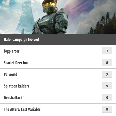
Halo: Campaign Evolved
Fogpiercer
7
Scarlet Deer Inn
8
Palworld
7
Splatoon Raiders
9
Denshattack!
9
The Alters: Last Variable
9