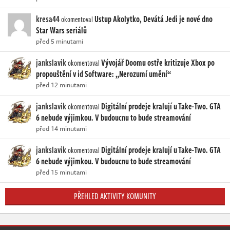
kresa44
Ustup Akolytko, Devátá Jedi je nové dno
okomentoval
Star Wars seriálů
před 5 minutami
jankslavik
Vývojář Doomu ostře kritizuje Xbox po
okomentoval
propouštění v id Software: „Nerozumí umění“
před 12 minutami
jankslavik
Digitální prodeje kralují u Take-Two. GTA
okomentoval
6 nebude výjimkou. V budoucnu to bude streamování
před 14 minutami
jankslavik
Digitální prodeje kralují u Take-Two. GTA
okomentoval
6 nebude výjimkou. V budoucnu to bude streamování
před 15 minutami
PŘEHLED AKTIVITY KOMUNITY