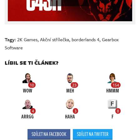
Tagy:
2K Games
,
Akční střílečka
,
borderlands 4
,
Gearbox
Software
LÍBIL SE TI ČLÁNEK?
10
23
154
WOW
MEH
HMMM
4
3
8
ARRGG
HAHA
F
SDÍLET NA FACEBOOK
SDÍLET NA TWITTER