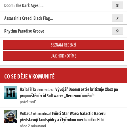
Doom: The Dark Ages |…
8
Assassin’s Creed: Black Flag…
7
Rhythm Paradise Groove
9
SEZNAM RECENZÍ
JAK HODNOTÍME
CO SE DĚJE V KOMUNITĚ
HaTaTiTla
Vývojář Doomu ostře kritizuje Xbox po
okomentoval
propouštění v id Software: „Nerozumí umění“
právě teď
VoDaCZ
Tvůrci Star Wars: Galactic Raceru
okomentoval
představují landspídry a čtyřrukou mechaničku Hibi
před 2 minutami