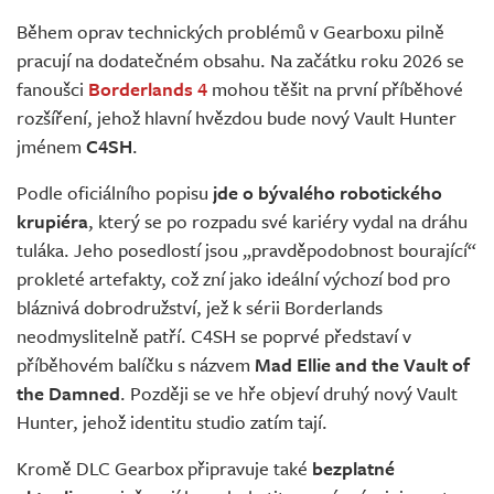
Živě
Během oprav technických problémů v Gearboxu pilně
pracují na dodatečném obsahu. Na začátku roku 2026 se
fanoušci
Borderlands 4
mohou těšit na první příběhové
rozšíření, jehož hlavní hvězdou bude nový Vault Hunter
jménem
C4SH
.
Podle oficiálního popisu
jde o bývalého robotického
krupiéra
, který se po rozpadu své kariéry vydal na dráhu
tuláka. Jeho posedlostí jsou „pravděpodobnost bourající“
prokleté artefakty, což zní jako ideální výchozí bod pro
bláznivá dobrodružství, jež k sérii Borderlands
neodmyslitelně patří. C4SH se poprvé představí v
příběhovém balíčku s názvem
Mad Ellie and the Vault of
the Damned
. Později se ve hře objeví druhý nový Vault
Hunter, jehož identitu studio zatím tají.
Kromě DLC Gearbox připravuje také
bezplatné