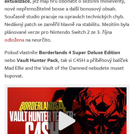
aktualizace
, jež mají hru obohatit o sezónní minieventy,
nové nepřemožitelné bosse a další bonusový obsah.
Současně studio pracuje na opravách technických chyb.
Nedávný patch se zaměřil hlavně na stabilitu. Mezitím byla
plánované verze pro Nintendo Switch 2 ze 3. října
odložena
na neurčito.
Pokud vlastníte
Borderlands 4 Super Deluxe Edition
nebo
Vault Hunter Pack
, tak si C4SH a příběhový balíček
Mad Ellie and the Vault of the Damned nebudete muset
kupovat.