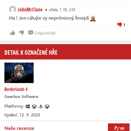
JohnMcClane
středa, 1. 10., 2:55
Ha ! Jen cálujte vy neprémiový šmejdi
1
Odpovědět
DETAIL K OZNAČENÉ HŘE
Borderlands 4
Gearbox Software
Platformy:
Vydání: 12. 9. 2025
7
Naše recenze
/ 10