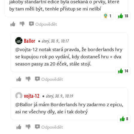
jakoby standartní edice byla osekaná o prvky, které
by tam měli být, tenhle přístup se mi nelíbí
1
18
Odpovědět
Ballor
úterý, 30. 9., 10:17
@vojta-12 notak stará pravda, že borderlands hry
se kupujou rok po vydání, kdy dostaneš hru + dva
season passy za 20 éček, stále stojí.
14
Odpovědět
vojta-12
úterý, 30. 9., 10:19
@Ballor já mám Borderlands hry zadarmo z epicu,
asi ne všechny díly, ale i tak dobrý
8
Odpovědět