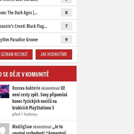
om: The Dark Ages |…
8
sassin’s Creed: Black Flag…
7
ythm Paradise Groove
9
SEZNAM RECENZÍ
JAK HODNOTÍME
O SE DĚJE V KOMUNITĚ
Ruzova-bakterie
Už
okomentoval
není cesty zpět. Sony připomíná
konec fyzických nosičů na
krabicích PlayStationu 5
před 1 hodinou
MadJigSaw
„Je to
okomentoval
smutné rozhodnutí,“ komentují