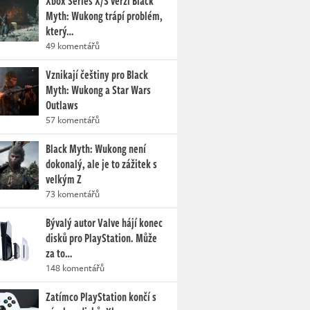
Xbox Series X/S verzi Black
Myth: Wukong trápí problém,
který…
49 komentářů
Vznikají češtiny pro Black
Myth: Wukong a Star Wars
Outlaws
57 komentářů
Black Myth: Wukong není
dokonalý, ale je to zážitek s
velkým Z
73 komentářů
Bývalý autor Valve hájí konec
disků pro PlayStation. Může
za to…
148 komentářů
Zatímco PlayStation končí s