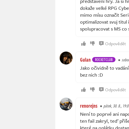
představení hry. Ja si h
dokaže velké RPG Cyber
mimo mísu označit Serie
optimalizovat svuj titul
spolupracovat s MS co 
Odpovědět
Gulan
ROCKETCLUB
sobot
Jako očividně to vadání 
bez nich :D
Odpovědět
renorejns
pátek, 30. 8., 19:0
Není to poprvé ani napo
ten fail zakryl, teď při
které na oplátku dostan