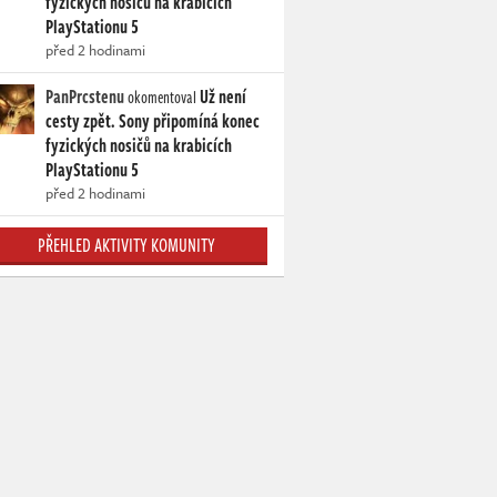
fyzických nosičů na krabicích
PlayStationu 5
před 2 hodinami
PanPrcstenu
Už není
okomentoval
cesty zpět. Sony připomíná konec
fyzických nosičů na krabicích
PlayStationu 5
před 2 hodinami
PŘEHLED AKTIVITY KOMUNITY