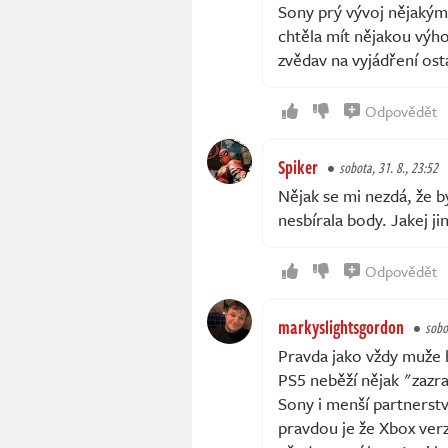
Sony prý vývoj nějakým 
chtěla mít nějakou výho
zvědav na vyjádření ost
Odpovědět
Spiker
sobota, 31. 8., 23:52
Nějak se mi nezdá, že b
nesbírala body. Jakej ji
Odpovědět
markyslightsgordon
sobo
Pravda jako vždy muže 
PS5 neběží nějak "zazr
Sony i menší partnerstv
pravdou je že Xbox ver