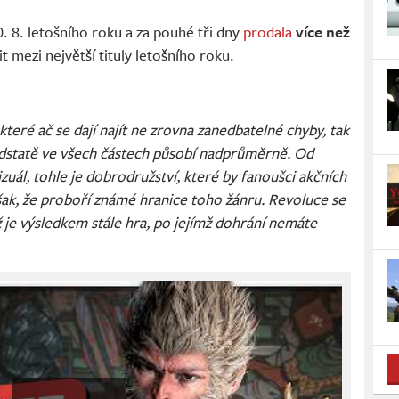
0. 8. letošního roku a za pouhé tři dny
prodala
více než
it mezi největší tituly letošního roku.
teré ač se dají najít ne zrovna zanedbatelné chyby, tak
podstatě ve všech částech působí nadprůměrně. Od
zuál, tohle je dobrodružství, které by fanoušci akčních
ak, že proboří známé hranice toho žánru. Revoluce se
 je výsledkem stále hra, po jejímž dohrání nemáte