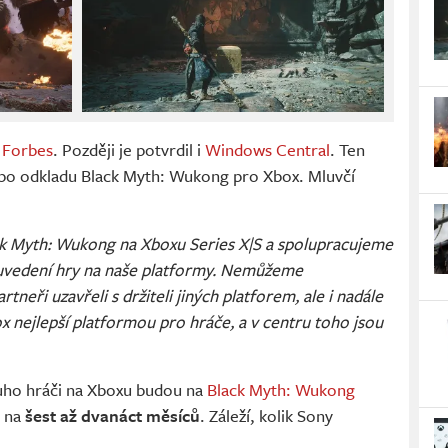
a
Forbes
. Později je potvrdil i
Windows Central
. Ten
po odkladu Black Myth: Wukong pro Xbox. Mluvčí
ck Myth: Wukong na Xboxu Series X|S a spolupracujeme
uvedení hry na naše platformy. Nemůžeme
neři uzavřeli s držiteli jiných platforem, ale i nadále
x nejlepší platformou pro hráče, a v centru toho jsou
uho hráči na Xboxu budou na
Black Myth: Wukong
u na
šest až dvanáct měsíců
. Záleží, kolik Sony