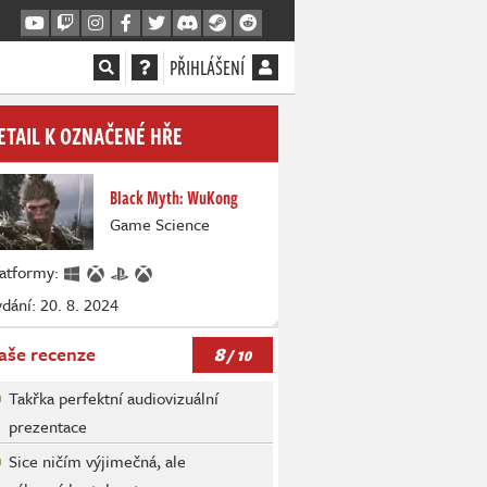
PŘIHLÁŠENÍ
ETAIL K OZNAČENÉ HŘE
Black Myth: WuKong
Game Science
latformy:
dání: 20. 8. 2024
8
aše recenze
/ 10
Takřka perfektní audiovizuální
prezentace
Sice ničím výjimečná, ale