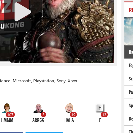
R
Ha
Fo
Sc
ience
,
Microsoft
,
Playstation
,
Sony
,
Xbox
Pa
Sp
107
3
19
13
De
HMMM
ARRGG
HAHA
F
Th