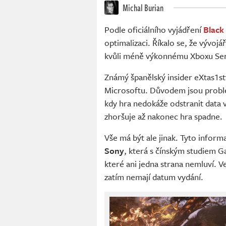
Michal Burian
Podle oficiálního vyjádření
Black
optimalizaci. Říkalo se, že vývojá
kvůli méně výkonnému Xboxu Ser
Známý španělský insider eXtas1st
Microsoftu. Důvodem jsou prob
kdy hra nedokáže odstranit data
zhoršuje až nakonec hra spadne.
Vše má být ale jinak. Tyto infor
Sony
, která s čínským studiem G
které ani jedna strana nemluví. V
zatím nemají datum vydání.