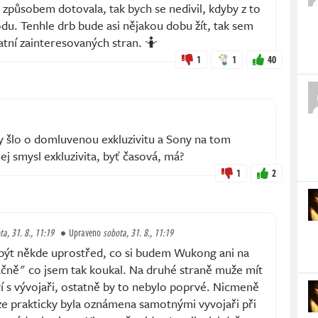
způsobem dotovala, tak bych se nedivil, kdyby z to
du. Tenhle drb bude asi nějakou dobu žít, tak sem
atní zainteresovaných stran. 🤷
1
1
40
y šlo o domluvenou exkluzivitu a Sony na tom
nej smysl exkluzivita, byť časová, má?
1
2
ta, 31. 8., 11:19
Upraveno
sobota, 31. 8., 11:19
být někde uprostřed, co si budem Wukong ani na
ačně" co jsem tak koukal. Na druhé straně muže mít
í s vývojaři, ostatně by to nebylo poprvé. Nicmeně
ze prakticky byla oznámena samotnými vyvojaři při