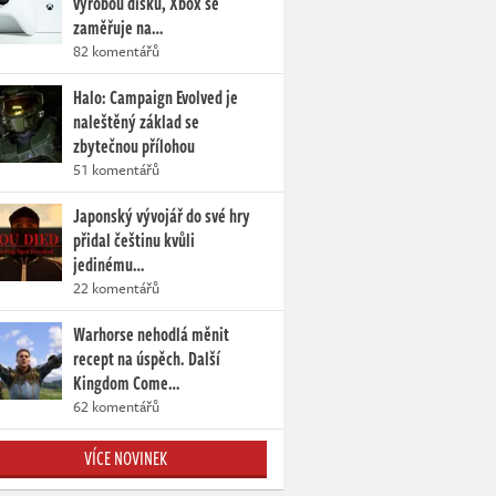
výrobou disků, Xbox se
zaměřuje na…
82 komentářů
Halo: Campaign Evolved je
naleštěný základ se
zbytečnou přílohou
51 komentářů
Japonský vývojář do své hry
přidal češtinu kvůli
jedinému…
22 komentářů
Warhorse nehodlá měnit
recept na úspěch. Další
Kingdom Come…
62 komentářů
VÍCE NOVINEK