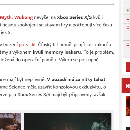
 Myth: Wukong
nevyšel na
Xbox Series X/S
kvůli
ři nejsou spokojeni se stavem hry a potřebují více času
ies S.
v tvrzení
potvrdil
. Čínský hit neměl projít certifikací u
lémy s výkonem
kvůli memory leakeru
. To je problém,
 vložená do operační paměti. Výkon se postupně
mace mají být nepřesné.
V pozadí má za nitky tahat
N
ame Science měla uzavřít konzolovou exkluzivitu, o
erze pro Xbox Series X/S mají být připraveny, avšak