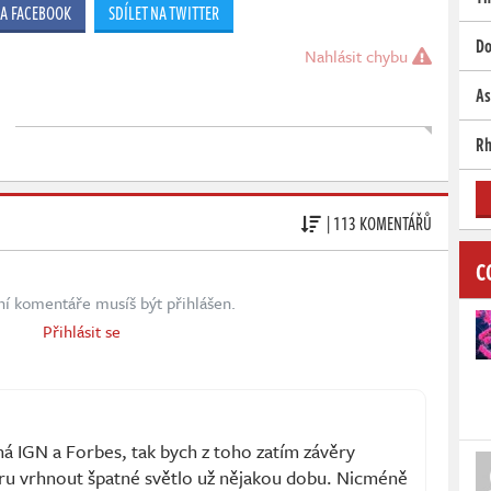
NA FACEBOOK
SDÍLET NA TWITTER
Do
Nahlásit chybu
As
Rh
| 113 KOMENTÁŘŮ
C
ní komentáře musíš být přihlášen.
Přihlásit se
á IGN a Forbes, tak bych z toho zatím závěry
 hru vrhnout špatné světlo už nějakou dobu. Nicméně