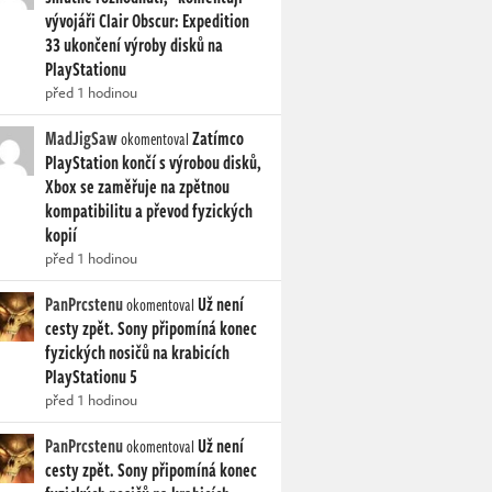
vývojáři Clair Obscur: Expedition
33 ukončení výroby disků na
PlayStationu
před 1 hodinou
MadJigSaw
Zatímco
okomentoval
PlayStation končí s výrobou disků,
Xbox se zaměřuje na zpětnou
kompatibilitu a převod fyzických
kopií
před 1 hodinou
PanPrcstenu
Už není
okomentoval
cesty zpět. Sony připomíná konec
fyzických nosičů na krabicích
PlayStationu 5
před 1 hodinou
PanPrcstenu
Už není
okomentoval
cesty zpět. Sony připomíná konec