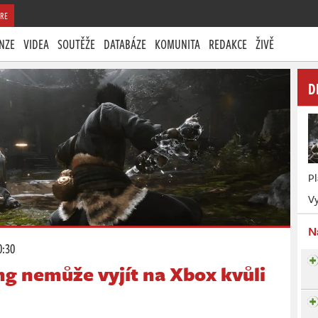
RE
NZE
VIDEA
SOUTĚŽE
DATABÁZE
KOMUNITA
REDAKCE
ŽIVĚ
D
P
Vy
N
0:30
g nemůže vyjít na Xbox kvůli