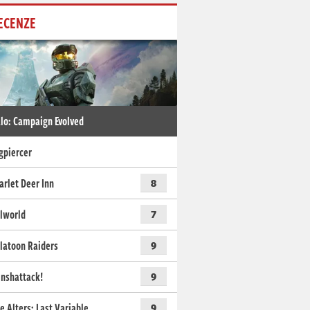
ECENZE
lo: Campaign Evolved
gpiercer
arlet Deer Inn
8
lworld
7
latoon Raiders
9
nshattack!
9
e Alters: Last Variable
9