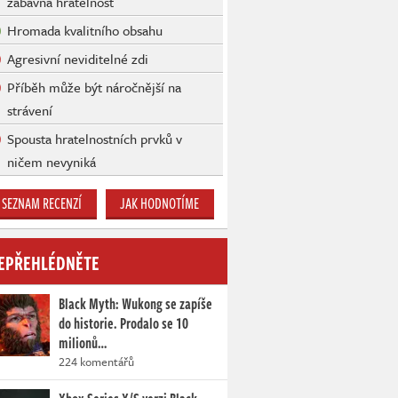
zábavná hratelnost
Hromada kvalitního obsahu
Agresivní neviditelné zdi
Příběh může být náročnější na
strávení
Spousta hratelnostních prvků v
ničem nevyniká
SEZNAM RECENZÍ
JAK HODNOTÍME
EPŘEHLÉDNĚTE
Black Myth: Wukong se zapíše
do historie. Prodalo se 10
milionů…
224 komentářů