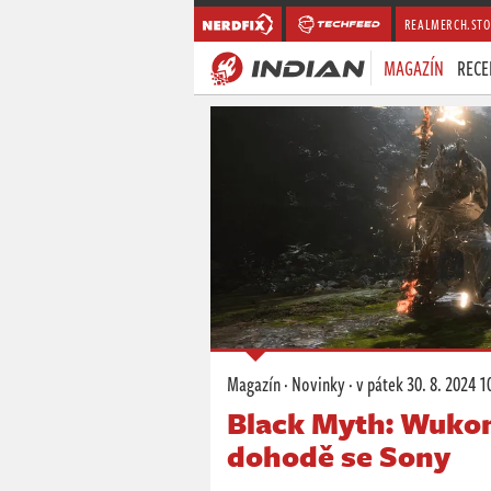
REALMERCH.STO
MAGAZÍN
RECE
Magazín
·
Novinky
·
v pátek
30. 8. 2024 1
Black Myth: Wukon
dohodě se Sony