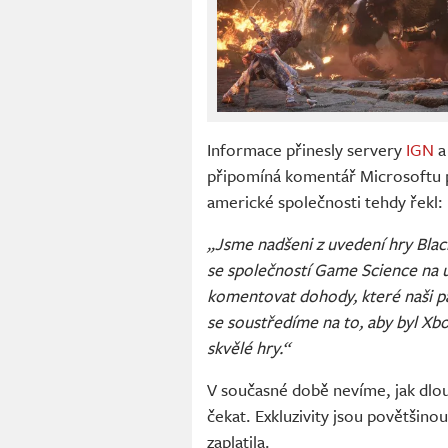
Informace přinesly servery
IGN
připomíná komentář Microsoftu 
americké společnosti tehdy řekl:
„Jsme nadšeni z uvedení hry Bla
se společností Game Science na 
komentovat dohody, které naši part
se soustředíme na to, aby byl Xbo
skvělé hry.“
V současné době nevíme, jak dlo
čekat. Exkluzivity jsou povětšino
zaplatila.