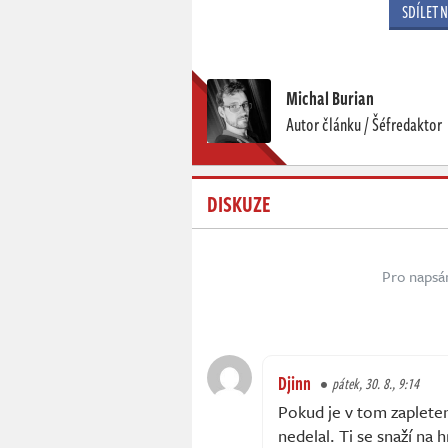
SDÍLET 
Michal Burian
Autor článku / Šéfredaktor
DISKUZE
Pro napsá
Djinn
pátek, 30. 8., 9:14
Pokud je v tom zapleten
nedelal. Ti se snaží na