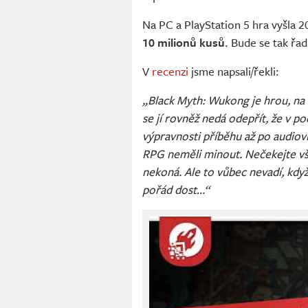
Na PC a PlayStation 5 hra vyšla 2
10 milionů kusů
. Bude se tak řad
V
recenzi
jsme napsali/řekli:
„Black Myth: Wukong je hrou, na k
se jí rovněž nedá odepřít, že v 
výpravnosti příběhu až po audiovi
RPG neměli minout. Nečekejte vš
nekoná. Ale to vůbec nevadí, když
pořád dost…“