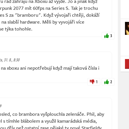
ru rád zahraju na Xboxu až vyjde. Jo a jinak když
punk 2077 mít 60fps na Series S. Tak je trochu
s S za "bramboru". Když vývojaři chtěji, dokáží
 i na slabší hardware. Měli by vyvojáři více
se týka tohohle.
3
a, 31. 8., 8:30
na xboxu ani nepotřebují když mají taková čísla i
1
2
9
sled, co brambora vyšplouchla zelenáče. Phil, aby
šel s tímhle blábolem a využil kamarádská média,
ou dřív než ostatní zase nějaké ty nové Starfieldy,