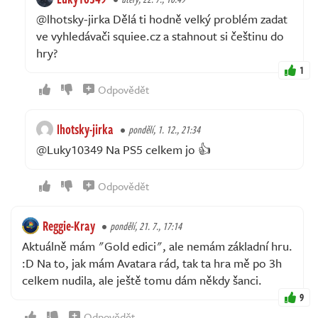
@lhotsky-jirka Dělá ti hodně velký problém zadat
ve vyhledávači squiee.cz a stahnout si češtinu do
hry?
1
Odpovědět
lhotsky-jirka
pondělí, 1. 12., 21:34
@Luky10349 Na PS5 celkem jo 👍
Odpovědět
Reggie-Kray
pondělí, 21. 7., 17:14
Aktuálně mám "Gold edici", ale nemám základní hru.
:D Na to, jak mám Avatara rád, tak ta hra mě po 3h
celkem nudila, ale ještě tomu dám někdy šanci.
9
Odpovědět