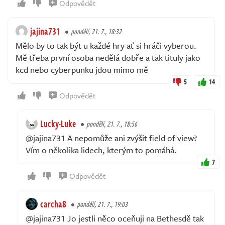
Odpovědět
jajina731
pondělí, 21. 7., 18:32
Mělo by to tak být u každé hry ať si hráči vyberou.
Mě třeba první osoba nedělá dobře a tak tituly jako
kcd nebo cyberpunku jdou mimo mě
5
14
Odpovědět
Lucky-Luke
pondělí, 21. 7., 18:56
@jajina731 A nepomůže ani zvýšit field of view?
Vím o několika lidech, kterým to pomáhá.
7
Odpovědět
carcha8
pondělí, 21. 7., 19:03
@jajina731 Jo jestli něco oceňuji na Bethesdě tak