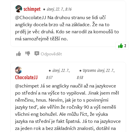
schimpet
úterý, 22. 7., 8:16
@ChocolateJJ Na druhou stranu se lidi učí
anglicky docela brzo už na základce. Že na to
prděj je věc druhá. Kdo se narodil za komoušů to
má samozřejmě těžší no.
2
Odpovědět
úterý, 22. 7.,
Upraveno
úterý, 22. 7.,
ChocolateJJ
8:57
8:58
@schimpet Já se anglicky naučil až na jazykovce
po střední a na výšce to vypiloval. Jinak jsem měl
němčinu, hnus. Nevím, jak je to s povinnými
jazyky teď, ale věřím že ročníky 90 a výš neměli
všichni eng bohužel. Ale můžu říct, že výuka
jazyka na střední je fakt špatná. Já to na jazykovce
za jeden rok a bez základních znalosti, dotáhl na