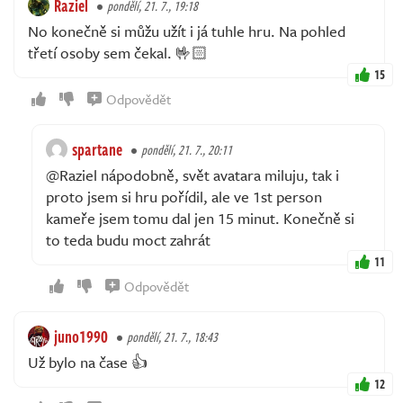
Raziel
pondělí, 21. 7., 19:18
No konečně si můžu užít i já tuhle hru. Na pohled
třetí osoby sem čekal. 🤟🏻
15
Odpovědět
spartane
pondělí, 21. 7., 20:11
@Raziel nápodobně, svět avatara miluju, tak i
proto jsem si hru pořídil, ale ve 1st person
kameře jsem tomu dal jen 15 minut. Konečně si
to teda budu moct zahrát
11
Odpovědět
juno1990
pondělí, 21. 7., 18:43
Už bylo na čase 👍
12