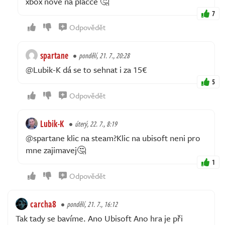
xbox nove na placce 🤔
7
Odpovědět
spartane
pondělí, 21. 7., 20:28
@Lubik-K dá se to sehnat i za 15€
5
Odpovědět
Lubik-K
úterý, 22. 7., 8:19
@spartane klic na steam?Klic na ubisoft neni pro
mne zajimavej🤔
1
Odpovědět
carcha8
pondělí, 21. 7., 16:12
Tak tady se bavíme. Ano Ubisoft Ano hra je při