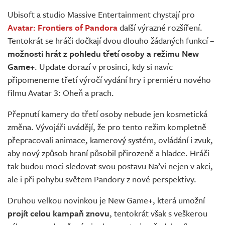
Živě
Ubisoft a studio Massive Entertainment chystají pro
Avatar: Frontiers of Pandora
další výrazné rozšíření.
Tentokrát se hráči dočkají dvou dlouho žádaných funkcí –
možnosti hrát z pohledu třetí osoby a režimu New
Game+
. Update dorazí v prosinci, kdy si navíc
připomeneme třetí výročí vydání hry i premiéru nového
filmu Avatar 3: Oheň a prach.
Přepnutí kamery do třetí osoby nebude jen kosmetická
změna. Vývojáři uvádějí, že pro tento režim kompletně
přepracovali animace, kamerový systém, ovládání i zvuk,
aby nový způsob hraní působil přirozeně a hladce. Hráči
tak budou moci sledovat svou postavu Na’vi nejen v akci,
ale i při pohybu světem Pandory z nové perspektivy.
Druhou velkou novinkou je New Game+, která umožní
projít celou kampaň znovu
, tentokrát však s veškerou