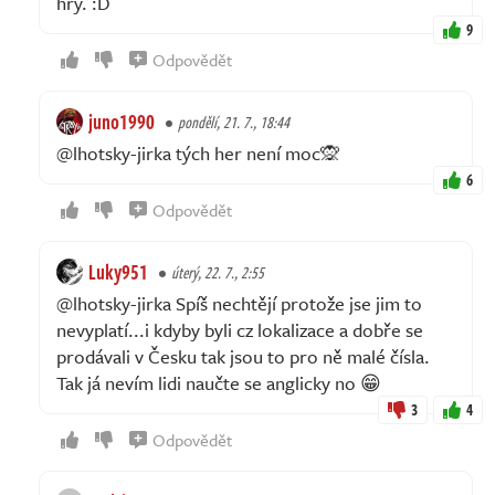
hry. :D
9
Odpovědět
juno1990
pondělí, 21. 7., 18:44
@lhotsky-jirka tých her není moc🙊
6
Odpovědět
Luky951
úterý, 22. 7., 2:55
@lhotsky-jirka Spíš nechtějí protože jse jim to
nevyplatí...i kdyby byli cz lokalizace a dobře se
prodávali v Česku tak jsou to pro ně malé čísla.
Tak já nevím lidi naučte se anglicky no 😁
3
4
Odpovědět