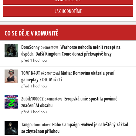
JAK HODNOTÍME
CO SE DĚJE V KOMUNITĚ
DomSonny
Warhorse nehodlá měnit recept na
okomentoval
úspěch. Další Kingdom Come dorazí překvapivě brzy
před 1 hodinou
T0M1N4UT
Mafia: Domovina ukázala první
okomentoval
gameplay z DLC Muž cti
před 1 hodinou
Zubik1000CZ
Evropská unie spustila povinné
okomentoval
značení AI obsahu
před 1 hodinou
Tango
Halo: Campaign Evolved je naleštěný základ
okomentoval
se zbytečnou přílohou