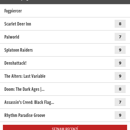
Fogpiercer
Scarlet Deer Inn
8
Palworld
7
Splatoon Raiders
9
Denshattack!
9
The Alters: Last Variable
9
Doom: The Dark Ages |…
8
Assassin’s Creed: Black Flag…
7
Rhythm Paradise Groove
9
SEZNAM RECENZÍ