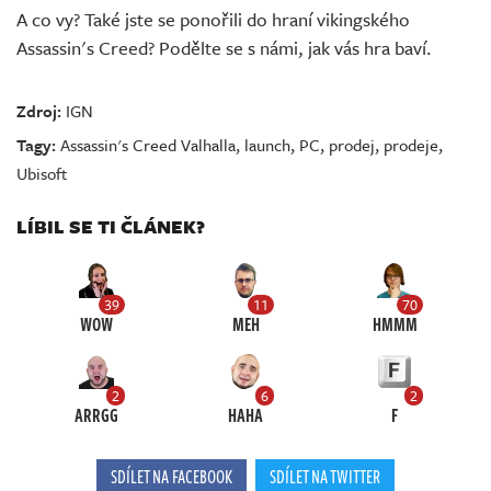
A co vy? Také jste se ponořili do hraní vikingského
Assassin's Creed? Podělte se s námi, jak vás hra baví.
Zdroj:
IGN
Tagy:
Assassin's Creed Valhalla
,
launch
,
PC
,
prodej
,
prodeje
,
Ubisoft
LÍBIL SE TI ČLÁNEK?
39
11
70
WOW
MEH
HMMM
2
6
2
ARRGG
HAHA
F
SDÍLET NA FACEBOOK
SDÍLET NA TWITTER