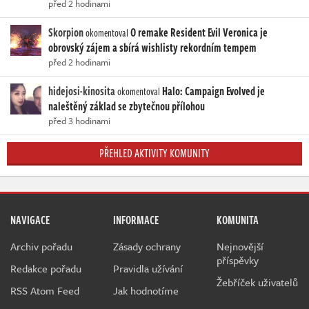
před 2 hodinami
Skorpion
O remake Resident Evil Veronica je
okomentoval
obrovský zájem a sbírá wishlisty rekordním tempem
před 2 hodinami
hidejosi-kinosita
Halo: Campaign Evolved je
okomentoval
naleštěný základ se zbytečnou přílohou
před 3 hodinami
PŘEHLED AKTIVITY KOMUNITY
NAVIGACE
INFORMACE
KOMUNITA
Archiv pořadu
Zásady ochrany
Nejnovější
příspěvky
Redakce pořadu
Pravidla užívání
Žebříček uživatelů
RSS Atom Feed
Jak hodnotíme