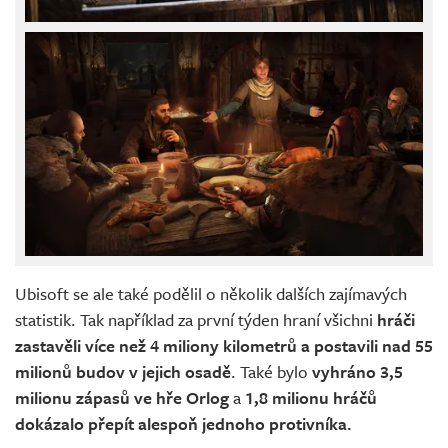
Ubisoft se ale také podělil o několik dalších zajímavých
statistik. Tak například za první týden hraní všichni
hráči
zastavěli více než 4 miliony kilometrů a postavili nad 55
milionů budov v jejich osadě
. Také bylo
vyhráno 3,5
milionu zápasů ve hře Orlog
a
1,8 milionu hráčů
dokázalo přepít alespoň jednoho protivníka.