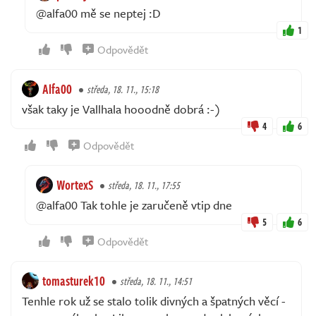
@alfa00 mě se neptej :D
1
Odpovědět
Alfa00
středa, 18. 11., 15:18
však taky je Vallhala hooodně dobrá :-)
4
6
Odpovědět
WortexS
středa, 18. 11., 17:55
@alfa00 Tak tohle je zaručeně vtip dne
5
6
Odpovědět
tomasturek10
středa, 18. 11., 14:51
Tenhle rok už se stalo tolik divných a špatných věcí -