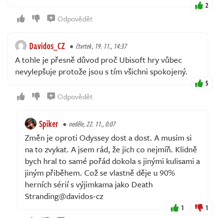
2
Odpovědět
Davidos_CZ
čtvrtek, 19. 11., 14:37
A tohle je přesně důvod proč Ubisoft hry vůbec
nevylepšuje protože jsou s tím všichni spokojený.
5
Odpovědět
Spiker
neděle, 22. 11., 0:07
Změn je oproti Odyssey dost a dost. A musim si
na to zvykat. A jsem rád, že jich co nejmíň. Klidně
bych hral to samé pořád dokola s jinými kulisami a
jiným přiběhem. Což se vlastně děje u 90%
herních sérií s výjimkama jako Death
Stranding@davidos-cz
1
1