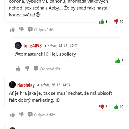
corona, výbuch v Libanonu, hromada vlakových
nehod, sex scéna s Abby... Že by snad fakt nastal
konec světa?😅
5
10
Odpovědět
Toms4098
středa, 18. 11., 19:32
@tomasturek10 Hej, spojlery
2
Odpovědět
Harshday
středa, 18. 11., 14:31
Ať je hra jaká je, tak se musí nechat, že má ubisoft
fakt dobrý marketing. :D
2
10
Odpovědět