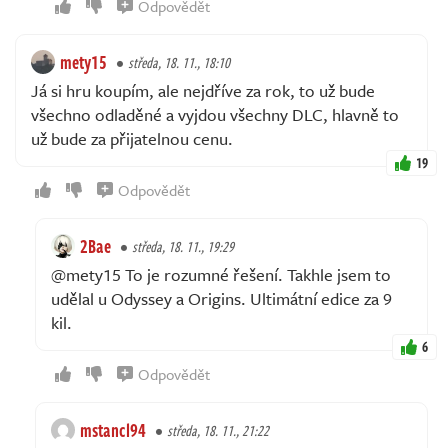
Odpovědět
mety15
středa, 18. 11., 18:10
Já si hru koupím, ale nejdříve za rok, to už bude
všechno odladěné a vyjdou všechny DLC, hlavně to
už bude za přijatelnou cenu.
19
Odpovědět
2Bae
středa, 18. 11., 19:29
@mety15 To je rozumné řešení. Takhle jsem to
udělal u Odyssey a Origins. Ultimátní edice za 9
kil.
6
Odpovědět
mstancl94
středa, 18. 11., 21:22