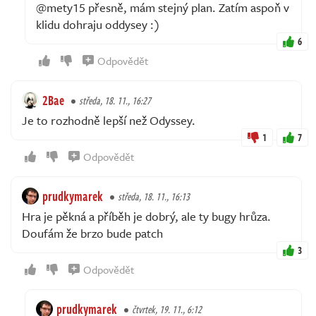
@mety15 přesně, mám stejný plan. Zatím aspoň v
klidu dohraju oddysey :)
6
Odpovědět
2Bae
středa, 18. 11., 16:27
Je to rozhodně lepší než Odyssey.
1
7
Odpovědět
prudkymarek
středa, 18. 11., 16:13
Hra je pěkná a příběh je dobrý, ale ty bugy hrůza.
Doufám že brzo bude patch
3
Odpovědět
prudkymarek
čtvrtek, 19. 11., 6:12