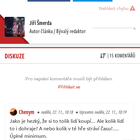
Nahlásit chybu
Jiří Šmerda
Autor článku / Bývalý redaktor
DISKUZE
| 15 KOMENTÁŘŮ
Pro napsání komentáře musíš být přihlášen.
Přihlásit se
Chenym
neděle, 22. 11., 10:18
Upraveno
neděle, 22. 11., 10:19
Jako je hezký, že si to tolik lidí koupí... Ale kolik lidí
to i dohraje? A nebo kolik v té hře stráví času?....
Úplné minimum.