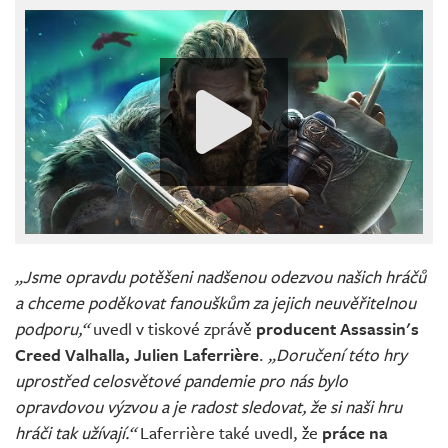
„Jsme opravdu potěšeni nadšenou odezvou našich hráčů
a chceme poděkovat fanouškům za jejich neuvěřitelnou
podporu,“
uvedl v tiskové zprávě
producent Assassin's
Creed Valhalla, Julien Laferrière
.
„Doručení této hry
uprostřed celosvětové pandemie pro nás bylo
opravdovou výzvou a je radost sledovat, že si naši hru
hráči tak užívají.“
Laferrière také uvedl, že
práce na