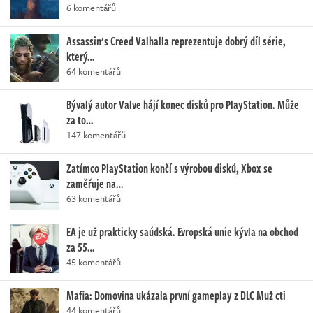
6 komentářů
Assassin's Creed Valhalla reprezentuje dobrý díl série,
který…
64 komentářů
Bývalý autor Valve hájí konec disků pro PlayStation. Může
za to…
147 komentářů
Zatímco PlayStation končí s výrobou disků, Xbox se
zaměřuje na…
63 komentářů
EA je už prakticky saúdská. Evropská unie kývla na obchod
za 55…
45 komentářů
Mafia: Domovina ukázala první gameplay z DLC Muž cti
44 komentářů