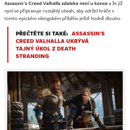
Assassin's Creed Valhalla zdaleka není u konce
a že již
nyní se připravuje rozsáhlý obsah, aby udržel hráče v
tomto epickém vikingském příběhu ještě hodně dlouho.
PŘEČTĚTE SI TAKÉ:
ASSASSIN'S
CREED VALHALLA UKRÝVÁ
TAJNÝ ÚKOL Z DEATH
STRANDING