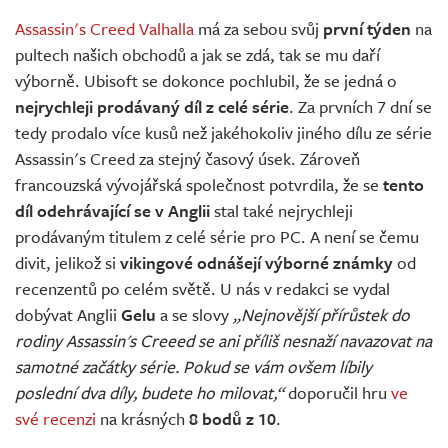
Živě
Assassin's Creed Valhalla
má za sebou svůj
první týden
na
pultech našich obchodů a jak se zdá, tak se mu daří
výborně. Ubisoft se dokonce pochlubil, že se jedná o
nejrychleji prodávaný díl z celé série
. Za prvních 7 dní se
tedy prodalo více kusů než jakéhokoliv jiného dílu ze série
Assassin's Creed za stejný časový úsek. Zároveň
francouzská vývojářská společnost potvrdila, že se
tento
díl odehrávající se v Anglii
stal také nejrychleji
prodávaným titulem z celé série pro PC. A není se čemu
divit, jelikož si
vikingové odnášejí výborné známky
od
recenzentů po celém světě. U nás v redakci se vydal
dobývat Anglii
Gelu
a se slovy
„Nejnovější přírůstek do
rodiny Assassin's Creeed se ani příliš nesnaží navazovat na
samotné začátky série. Pokud se vám ovšem líbily
poslední dva díly, budete ho milovat,“
doporučil hru
ve
své recenzi
na krásných
8 bodů z 10
.